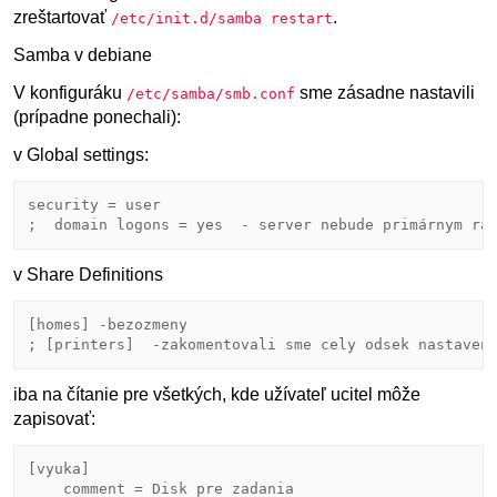
zreštartovať
.
/etc/init.d/samba restart
Samba v debiane
V konfiguráku
sme zásadne nastavili
/etc/samba/smb.conf
(prípadne ponechali):
v Global settings:
security = user

v Share Definitions
[homes] -bezozmeny

iba na čítanie pre všetkých, kde užívateľ ucitel môže
zapisovať:
[vyuka]

    comment = Disk pre zadania
