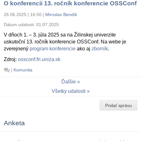
O konferencii 13. ročník konferencie OSSConf
26.06.2025 | 16:50
|
Miroslav Bendík
Dátum udalosti:
01.07.2025
V dňoch 1. – 3. júla 2025 sa na Žilinskej univerzite
uskutoční 13. ročník konferencie OSSConf. Na webe je
zverejnený
program konferencie
ako aj
zborník
.
Zdroj:
ossconf.fri.uniza.sk
|
Komunita
Ďalšie
Všetky udalosti
Pridať správu
Anketa