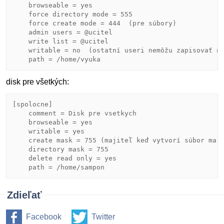
    browseable = yes

    force directory mode = 555

    force create mode = 444  (pre súbory)

    admin users = @ucitel

    write list = @ucitel

    writable = no  (ostatní useri nemôžu zapisovať na
disk pre všetkých:
[spolocne]

    comment = Disk pre vsetkych

    browseable = yes

    writable = yes

    create mask = 755 (majiteľ keď vytvorí súbor ma n
    directory mask = 755

    delete read only = yes

Zdieľať
Facebook
Twitter