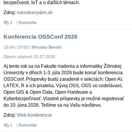
bezpečnosti, IoT a o ďalších témach.
Zdroj:
namakanyden.sk
|
Komunita
3
Konferencia OSSConf 2026
10.04 | 19:03
|
Miroslav Bendík
Dátum udalosti:
01.07.2026
Aj tento rok sa na Fakulte riadenia a informatiky Žilinskej
Univerzity v dňoch 1-3. júla 2026 bude konať konferencia
OSSConf. Príspevky budú zaradené v sekciách: Open AI,
LATEX, R a ich priatelia, Vývoj OSS, OSS vo vzdelávaní,
Open GIS & Open Data, Open Hardware a
Kyberbezpečnosť. Vlastné príspevky je možné registrovať
do 10. júna 2026. Tešíme sa na Vašu návštevu.
Zdroj:
Web konferencie
|
Komunita
1