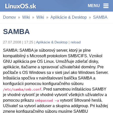
MENU
Domov
Wiki
Wiki
Aplikácie & Desktop
SAMBA
SAMBA
27.07.2008 | 17:25 |
Aplikácie & Desktop
|
reload
SAMBA: SAMBA je súborový server, ktorý je plne
kompatibilný s Microsoft protokolom SMB/CIFS. Vznikol
GNU aplikácia pre OS Linux. Umožňuje zdieľať disky,
aplikácie, tlačiarne a spravovať užívateľské domény. Pre
počítače s OS Windows sa v sieti javí ako Windows Server.
Inštalácia spočíva v nainštalovaní balíčka SAMBA a
konfigurácii pomocou konfiguračného súboru
. Pred samotnou inštaláciou SAMBY
/etc/samba/smb.conf
je vhodné vytvoriť je vhodné vytvoriť všetkých užívateľov a
pomocou príkazu
vytvoriť šifrované heslá.
smbpasswd –a
Užívateľ sa vytvorí adduser a skupina addgroup. Pri každej
zmene konfiguračného súboru musíme SAMBU