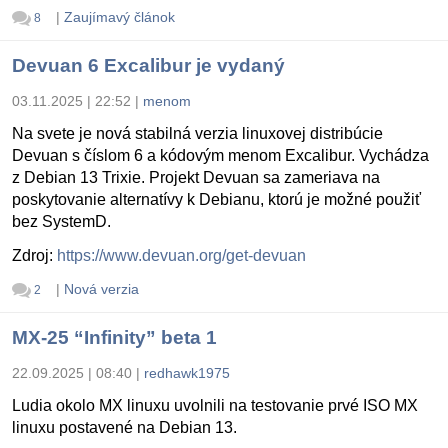
|
Zaujímavý článok
8
Devuan 6 Excalibur je vydaný
03.11.2025 | 22:52
|
menom
Na svete je nová stabilná verzia linuxovej distribúcie
Devuan s číslom 6 a kódovým menom Excalibur. Vychádza
z Debian 13 Trixie. Projekt Devuan sa zameriava na
poskytovanie alternatívy k Debianu, ktorú je možné použiť
bez SystemD.
Zdroj:
https://www.devuan.org/get-devuan
|
Nová verzia
2
MX-25 “Infinity” beta 1
22.09.2025 | 08:40
|
redhawk1975
Ludia okolo MX linuxu uvolnili na testovanie prvé ISO MX
linuxu postavené na Debian 13.