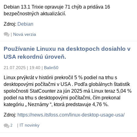
Debian 13.1 Trixie opravuje 71 chýb a pridáva 16
bezpečnostných aktualizácií.
Zdroj:
Debian
|
Nová verzia
Používanie Linuxu na desktopoch dosiahlo v
USA rekordnú úroveň.
21.07.2025 | 19:40
|
Balin50
Linux prvýkrát v histórii prekročil 5 % podiel na trhu s
desktopovými počítačmi v USA . Podľa globálnych štatistík
spoločnosti StatCounter za jún 2025 má Linux teraz 5,04 %
podiel na trhu s desktopovými počítačmi, čím prekonal
kategóriu „ Neznámy “, ktorá predstavuje 4,76 %.
Zdroj:
https://news.itsfoss.com/linux-desktop-usage-usa/
|
IT novinky
2