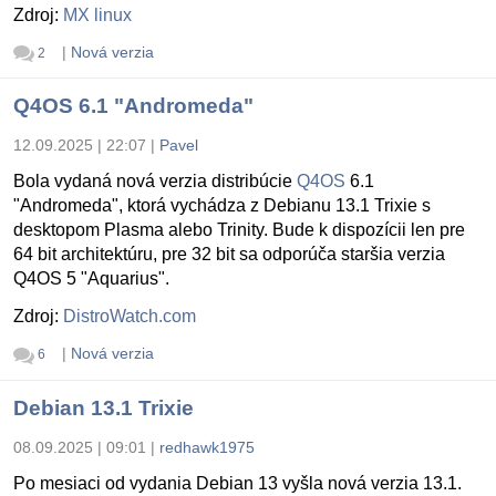
Zdroj:
MX linux
|
Nová verzia
2
Q4OS 6.1 "Andromeda"
12.09.2025 | 22:07
|
Pavel
Bola vydaná nová verzia distribúcie
Q4OS
6.1
"Andromeda", ktorá vychádza z Debianu 13.1 Trixie s
desktopom Plasma alebo Trinity. Bude k dispozícii len pre
64 bit architektúru, pre 32 bit sa odporúča staršia verzia
Q4OS 5 "Aquarius".
Zdroj:
DistroWatch.com
|
Nová verzia
6
Debian 13.1 Trixie
08.09.2025 | 09:01
|
redhawk1975
Po mesiaci od vydania Debian 13 vyšla nová verzia 13.1.