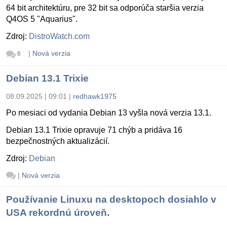
64 bit architektúru, pre 32 bit sa odporúča staršia verzia
Q4OS 5 "Aquarius".
Zdroj:
DistroWatch.com
|
Nová verzia
6
Debian 13.1 Trixie
08.09.2025 | 09:01
|
redhawk1975
Po mesiaci od vydania Debian 13 vyšla nová verzia 13.1.
Debian 13.1 Trixie opravuje 71 chýb a pridáva 16
bezpečnostných aktualizácií.
Zdroj:
Debian
|
Nová verzia
Používanie Linuxu na desktopoch dosiahlo v
USA rekordnú úroveň.