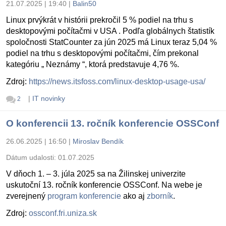
21.07.2025 | 19:40
|
Balin50
Linux prvýkrát v histórii prekročil 5 % podiel na trhu s
desktopovými počítačmi v USA . Podľa globálnych štatistík
spoločnosti StatCounter za jún 2025 má Linux teraz 5,04 %
podiel na trhu s desktopovými počítačmi, čím prekonal
kategóriu „ Neznámy “, ktorá predstavuje 4,76 %.
Zdroj:
https://news.itsfoss.com/linux-desktop-usage-usa/
|
IT novinky
2
O konferencii 13. ročník konferencie OSSConf
26.06.2025 | 16:50
|
Miroslav Bendík
Dátum udalosti:
01.07.2025
V dňoch 1. – 3. júla 2025 sa na Žilinskej univerzite
uskutoční 13. ročník konferencie OSSConf. Na webe je
zverejnený
program konferencie
ako aj
zborník
.
Zdroj:
ossconf.fri.uniza.sk