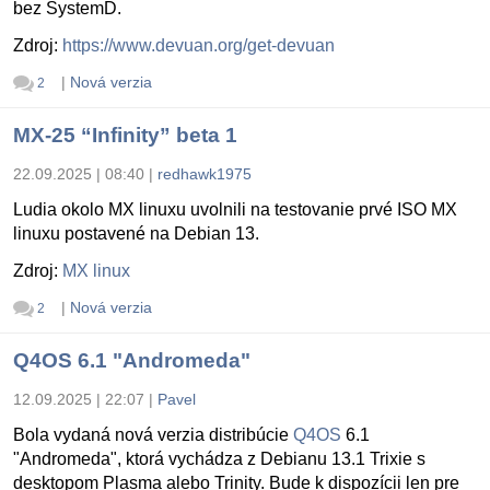
bez SystemD.
Zdroj:
https://www.devuan.org/get-devuan
|
Nová verzia
2
MX-25 “Infinity” beta 1
22.09.2025 | 08:40
|
redhawk1975
Ludia okolo MX linuxu uvolnili na testovanie prvé ISO MX
linuxu postavené na Debian 13.
Zdroj:
MX linux
|
Nová verzia
2
Q4OS 6.1 "Andromeda"
12.09.2025 | 22:07
|
Pavel
Bola vydaná nová verzia distribúcie
Q4OS
6.1
"Andromeda", ktorá vychádza z Debianu 13.1 Trixie s
desktopom Plasma alebo Trinity. Bude k dispozícii len pre