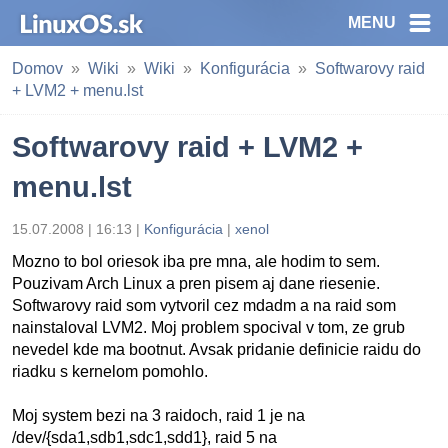
MENU
Domov
Wiki
Wiki
Konfigurácia
Softwarovy raid
+ LVM2 + menu.lst
Softwarovy raid + LVM2 +
menu.lst
15.07.2008 | 16:13 |
Konfigurácia
|
xenol
Mozno to bol oriesok iba pre mna, ale hodim to sem.
Pouzivam Arch Linux a pren pisem aj dane riesenie.
Softwarovy raid som vytvoril cez mdadm a na raid som
nainstaloval LVM2. Moj problem spocival v tom, ze grub
nevedel kde ma bootnut. Avsak pridanie definicie raidu do
riadku s kernelom pomohlo.
Moj system bezi na 3 raidoch, raid 1 je na
/dev/{sda1,sdb1,sdc1,sdd1}, raid 5 na