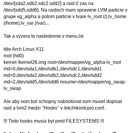
/dev/{sda2,sdb2.sdc2.sdd2} a raid 0 zas na
/dev/{sdd5,sdd6}. Na raidoch mam spravene LVM particie v
grupe vg_alpha a potom particie v tvare lv_root (/),lv_home
(/home),lv_var (/var)...
Tak a vyzera to nasledovne v menu.lst
title Arch Linux X11
root (hd0)
kernel /kernel26.img root=/dev/mapper/vg_alpha-lv_root
md=0,/dev/sda1,/dev/sdb1,/dev/sdc1,/dev/sdd1
md=0,/dev/sda2,/dev/sdb2,/dev/sdc2,/dev/sdd2
md=2,/dev/sdd5,/dev/sdd6 resume=/dev/mapper/vg_swap-
lv_swap
Ale aby som bol schopny nabootovat som musel dopisat
raid a lvm2 medzi "Hooks" v /etc/mkinitcpio.conf.
!!! Tieto hooks musia byt pred FILESYSTEMS !!!