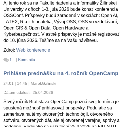
Aj tento rok sa na Fakulte riadenia a informatiky Žilinskej
Univerzity v dňoch 1-3. júla 2026 bude konať konferencia
OSSConf. Príspevky budú zaradené v sekciách: Open AI,
LATEX, R a ich priatelia, Vývoj OSS, OSS vo vzdelávaní,
Open GIS & Open Data, Open Hardware a
Kyberbezpečnosť. Vlastné príspevky je možné registrovať
do 10. júna 2026. Tešíme sa na Vašu návštevu.
Zdroj:
Web konferencie
|
Komunita
1
Prihláste prednášku na 4. ročník OpenCamp
24.01 | 14:45
|
MarekGalinski
Dátum udalosti:
25.04.2026
Štvrtý ročník Bratislava OpenCamp pozná svoj termín a je
spustená možnosť prihlasovať príspevky. Podujatie sa
zameriava na témy otvorených technológii, otvoreného
softvéru, otvorených dát, ale aj otvorenej verejnej správy a
podobne. Podujatie sa uskutoční 25.4.2026 na FIIT STU.