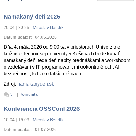
Namakaný deň 2026
20.04 | 20:25
|
Miroslav Bendík
Dátum udalosti:
04.05.2026
Dňa 4. mája 2026 od 9:00 sa v priestoroch Univerzitnej
knižnice Technickej univerzity v Košiciach bude konať
namakaný deň, teda deň nabitý prednáškami a workshopmi
o vzdelávaní v IT, programovaní, mikrokontroléroch, AI,
bezpečnosti, IoT a o ďalších témach.
Zdroj:
namakanyden.sk
|
Komunita
3
Konferencia OSSConf 2026
10.04 | 19:03
|
Miroslav Bendík
Dátum udalosti:
01.07.2026