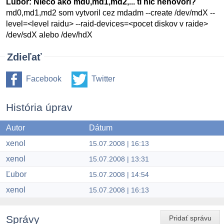
Ľubor: Niečo ako md0,md1,md2,... ti nič nehovorí?
md0,md1,md2 som vytvoril cez mdadm --create /dev/mdX --
level=<level raidu> --raid-devices=<pocet diskov v raide>
/dev/sdX alebo /dev/hdX
Zdieľať
Facebook
Twitter
História úprav
Autor
Dátum
xenol
15.07.2008 | 16:13
xenol
15.07.2008 | 13:31
Ľubor
15.07.2008 | 14:54
xenol
15.07.2008 | 16:13
Správy
Pridať správu