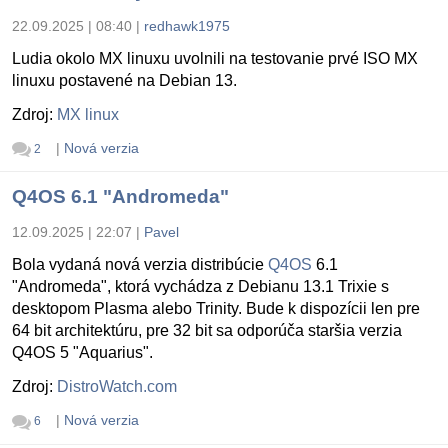
22.09.2025 | 08:40
|
redhawk1975
Ludia okolo MX linuxu uvolnili na testovanie prvé ISO MX
linuxu postavené na Debian 13.
Zdroj:
MX linux
|
Nová verzia
2
Q4OS 6.1 "Andromeda"
12.09.2025 | 22:07
|
Pavel
Bola vydaná nová verzia distribúcie
Q4OS
6.1
"Andromeda", ktorá vychádza z Debianu 13.1 Trixie s
desktopom Plasma alebo Trinity. Bude k dispozícii len pre
64 bit architektúru, pre 32 bit sa odporúča staršia verzia
Q4OS 5 "Aquarius".
Zdroj:
DistroWatch.com
|
Nová verzia
6