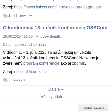
Zdroj:
https://news.itsfoss.com/linux-desktop-usage-usa/
|
IT novinky
2
O konferencii 13. ročník konferencie OSSConf
26.06.2025 | 16:50
|
Miroslav Bendík
Dátum udalosti:
01.07.2025
V dňoch 1. – 3. júla 2025 sa na Žilinskej univerzite
uskutoční 13. ročník konferencie OSSConf. Na webe je
zverejnený
program konferencie
ako aj
zborník
.
Zdroj:
ossconf.fri.uniza.sk
|
Komunita
Ďalšie
Všetky udalosti
Pridať správu