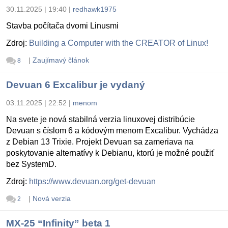
30.11.2025 | 19:40
|
redhawk1975
Stavba počítača dvomi Linusmi
Zdroj:
Building a Computer with the CREATOR of Linux!
|
Zaujímavý článok
8
Devuan 6 Excalibur je vydaný
03.11.2025 | 22:52
|
menom
Na svete je nová stabilná verzia linuxovej distribúcie
Devuan s číslom 6 a kódovým menom Excalibur. Vychádza
z Debian 13 Trixie. Projekt Devuan sa zameriava na
poskytovanie alternatívy k Debianu, ktorú je možné použiť
bez SystemD.
Zdroj:
https://www.devuan.org/get-devuan
|
Nová verzia
2
MX-25 “Infinity” beta 1