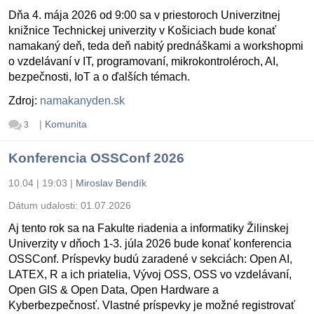
Dňa 4. mája 2026 od 9:00 sa v priestoroch Univerzitnej
knižnice Technickej univerzity v Košiciach bude konať
namakaný deň, teda deň nabitý prednáškami a workshopmi
o vzdelávaní v IT, programovaní, mikrokontroléroch, AI,
bezpečnosti, IoT a o ďalších témach.
Zdroj:
namakanyden.sk
|
Komunita
3
Konferencia OSSConf 2026
10.04 | 19:03
|
Miroslav Bendík
Dátum udalosti:
01.07.2026
Aj tento rok sa na Fakulte riadenia a informatiky Žilinskej
Univerzity v dňoch 1-3. júla 2026 bude konať konferencia
OSSConf. Príspevky budú zaradené v sekciách: Open AI,
LATEX, R a ich priatelia, Vývoj OSS, OSS vo vzdelávaní,
Open GIS & Open Data, Open Hardware a
Kyberbezpečnosť. Vlastné príspevky je možné registrovať