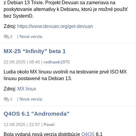
z Debian 13 Trixie. Projekt Devuan sa zameriava na
poskytovanie alternatívy k Debianu, ktorú je možné použiť
bez SystemD.
Zdroj:
https://www.devuan.org/get-devuan
|
Nová verzia
2
MX-25 “Infinity” beta 1
22.09.2025 | 08:40
|
redhawk1975
Ludia okolo MX linuxu uvolnili na testovanie prvé ISO MX
linuxu postavené na Debian 13.
Zdroj:
MX linux
|
Nová verzia
2
Q4OS 6.1 "Andromeda"
12.09.2025 | 22:07
|
Pavel
Bola vydaná nová verzia distribúcie
Q4OS
6.1