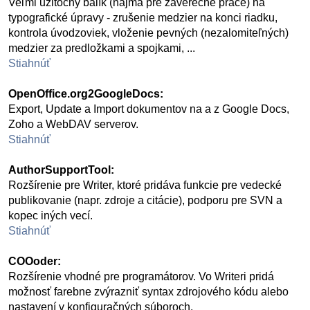
Veľmi užitočný balík (najmä pre záverečné práce) na
typografické úpravy - zrušenie medzier na konci riadku,
kontrola úvodzoviek, vloženie pevných (nezalomiteľných)
medzier za predložkami a spojkami, ...
Stiahnúť
OpenOffice.org2GoogleDocs:
Export, Update a Import dokumentov na a z Google Docs,
Zoho a WebDAV serverov.
Stiahnúť
AuthorSupportTool:
Rozšírenie pre Writer, ktoré pridáva funkcie pre vedecké
publikovanie (napr. zdroje a citácie), podporu pre SVN a
kopec iných vecí.
Stiahnúť
COOoder:
Rozšírenie vhodné pre programátorov. Vo Writeri pridá
možnosť farebne zvýrazniť syntax zdrojového kódu alebo
nastavení v konfiguračných súboroch.