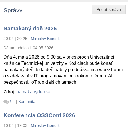
Správy
Pridať správu
Namakaný deň 2026
20.04 | 20:25
|
Miroslav Bendík
Dátum udalosti:
04.05.2026
Dňa 4. mája 2026 od 9:00 sa v priestoroch Univerzitnej
knižnice Technickej univerzity v Košiciach bude konať
namakaný deň, teda deň nabitý prednáškami a workshopmi
o vzdelávaní v IT, programovaní, mikrokontroléroch, AI,
bezpečnosti, IoT a o ďalších témach.
Zdroj:
namakanyden.sk
|
Komunita
3
Konferencia OSSConf 2026
10.04 | 19:03
|
Miroslav Bendík