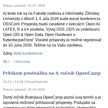
Dátum udalosti:
01.07.2026
Aj tento rok sa na Fakulte riadenia a informatiky Žilinskej
Univerzity v dňoch 1-3. júla 2026 bude konať konferencia
OSSConf. Príspevky budú zaradené v sekciách: Open AI,
LATEX, R a ich priatelia, Vývoj OSS, OSS vo vzdelávaní,
Open GIS & Open Data, Open Hardware a
Kyberbezpečnosť. Vlastné príspevky je možné registrovať
do 10. júna 2026. Tešíme sa na Vašu návštevu.
Zdroj:
Web konferencie
|
Komunita
1
Prihláste prednášku na 4. ročník OpenCamp
24.01 | 14:45
|
MarekGalinski
Dátum udalosti:
25.04.2026
Štvrtý ročník Bratislava OpenCamp pozná svoj termín a je
spustená možnosť prihlasovať príspevky. Podujatie sa
zameriava na témy otvorených technológii, otvoreného