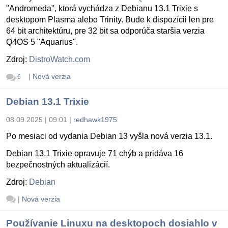
"Andromeda", ktorá vychádza z Debianu 13.1 Trixie s
desktopom Plasma alebo Trinity. Bude k dispozícii len pre
64 bit architektúru, pre 32 bit sa odporúča staršia verzia
Q4OS 5 "Aquarius".
Zdroj:
DistroWatch.com
|
Nová verzia
6
Debian 13.1 Trixie
08.09.2025 | 09:01
|
redhawk1975
Po mesiaci od vydania Debian 13 vyšla nová verzia 13.1.
Debian 13.1 Trixie opravuje 71 chýb a pridáva 16
bezpečnostných aktualizácií.
Zdroj:
Debian
|
Nová verzia
Používanie Linuxu na desktopoch dosiahlo v