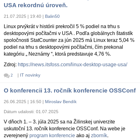
USA rekordnú úroveň.
21.07.2025 | 19:40
|
Balin50
Linux prvýkrát v histórii prekročil 5 % podiel na trhu s
desktopovými počítačmi v USA . Podľa globálnych štatistík
spoločnosti StatCounter za jún 2025 má Linux teraz 5,04 %
podiel na trhu s desktopovými počítačmi, čím prekonal
kategóriu „ Neznámy “, ktorá predstavuje 4,76 %.
Zdroj:
https://news.itsfoss.com/linux-desktop-usage-usa/
|
IT novinky
2
O konferencii 13. ročník konferencie OSSConf
26.06.2025 | 16:50
|
Miroslav Bendík
Dátum udalosti:
01.07.2025
V dňoch 1. – 3. júla 2025 sa na Žilinskej univerzite
uskutoční 13. ročník konferencie OSSConf. Na webe je
zverejnený
program konferencie
ako aj
zborník
.