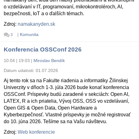
o vzdelávaní v IT, programovaní, mikrokontroléroch, AI,
bezpečnosti, IoT a o ďalších témach.
Zdroj:
namakanyden.sk
|
Komunita
3
Konferencia OSSConf 2026
10.04 | 19:03
|
Miroslav Bendík
Dátum udalosti:
01.07.2026
Aj tento rok sa na Fakulte riadenia a informatiky Žilinskej
Univerzity v dňoch 1-3. júla 2026 bude konať konferencia
OSSConf. Príspevky budú zaradené v sekciách: Open AI,
LATEX, R a ich priatelia, Vývoj OSS, OSS vo vzdelávaní,
Open GIS & Open Data, Open Hardware a
Kyberbezpečnosť. Vlastné príspevky je možné registrovať
do 10. júna 2026. Tešíme sa na Vašu návštevu.
Zdroj:
Web konferencie