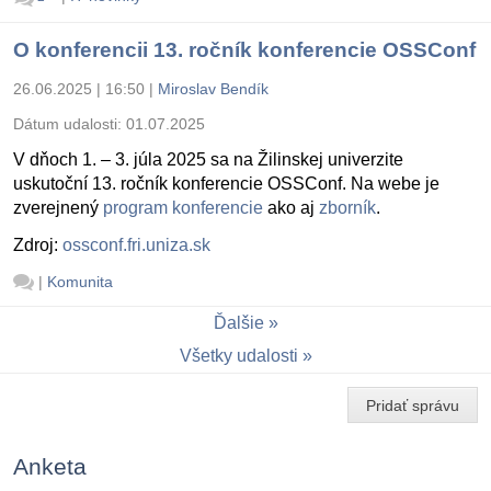
O konferencii 13. ročník konferencie OSSConf
26.06.2025 | 16:50
|
Miroslav Bendík
Dátum udalosti:
01.07.2025
V dňoch 1. – 3. júla 2025 sa na Žilinskej univerzite
uskutoční 13. ročník konferencie OSSConf. Na webe je
zverejnený
program konferencie
ako aj
zborník
.
Zdroj:
ossconf.fri.uniza.sk
|
Komunita
Ďalšie
Všetky udalosti
Pridať správu
Anketa