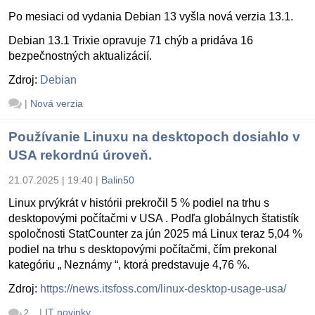
Po mesiaci od vydania Debian 13 vyšla nová verzia 13.1.
Debian 13.1 Trixie opravuje 71 chýb a pridáva 16
bezpečnostných aktualizácií.
Zdroj:
Debian
|
Nová verzia
Používanie Linuxu na desktopoch dosiahlo v
USA rekordnú úroveň.
21.07.2025 | 19:40
|
Balin50
Linux prvýkrát v histórii prekročil 5 % podiel na trhu s
desktopovými počítačmi v USA . Podľa globálnych štatistík
spoločnosti StatCounter za jún 2025 má Linux teraz 5,04 %
podiel na trhu s desktopovými počítačmi, čím prekonal
kategóriu „ Neznámy “, ktorá predstavuje 4,76 %.
Zdroj:
https://news.itsfoss.com/linux-desktop-usage-usa/
|
IT novinky
2