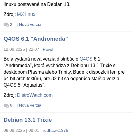
linuxu postavené na Debian 13.
Zdroj:
MX linux
|
Nová verzia
2
Q4OS 6.1 "Andromeda"
12.09.2025 | 22:07
|
Pavel
Bola vydaná nová verzia distribúcie
Q4OS
6.1
"Andromeda", ktorá vychádza z Debianu 13.1 Trixie s
desktopom Plasma alebo Trinity. Bude k dispozícii len pre
64 bit architektúru, pre 32 bit sa odporúča staršia verzia
Q4OS 5 "Aquarius".
Zdroj:
DistroWatch.com
|
Nová verzia
6
Debian 13.1 Trixie
08.09.2025 | 09:01
|
redhawk1975