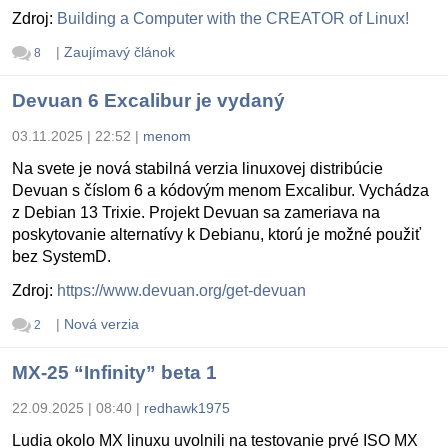
Zdroj:
Building a Computer with the CREATOR of Linux!
|
Zaujímavý článok
8
Devuan 6 Excalibur je vydaný
03.11.2025 | 22:52
|
menom
Na svete je nová stabilná verzia linuxovej distribúcie
Devuan s číslom 6 a kódovým menom Excalibur. Vychádza
z Debian 13 Trixie. Projekt Devuan sa zameriava na
poskytovanie alternatívy k Debianu, ktorú je možné použiť
bez SystemD.
Zdroj:
https://www.devuan.org/get-devuan
|
Nová verzia
2
MX-25 “Infinity” beta 1
22.09.2025 | 08:40
|
redhawk1975
Ludia okolo MX linuxu uvolnili na testovanie prvé ISO MX