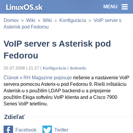
MENU
Domov
Wiki
Wiki
Konfigurácia
VoIP server s
Asterisk pod Fedorou
VoIP server s Asterisk pod
Fedorou
25.07.2008 | 21:27 |
Konfigurácia
|
dodoedo
Článok v RH Magazine popisuje
riešenie a nastavenie VoIP
servera pomocou Asterix-u pod Fedorou 9. Rieši inštaláciu
Asterisk-u s použitím LDAP backend-u a pripojenie
použitím Ekiga softvéru VoIP klienta and a Cisco 7900
Series VoIP telefónu.
Zdieľať
Facebook
Twitter