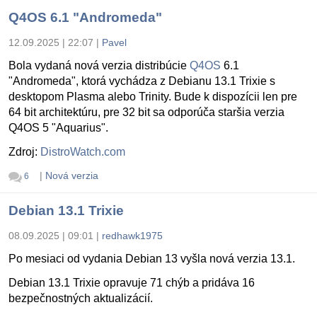
Q4OS 6.1 "Andromeda"
12.09.2025 | 22:07
|
Pavel
Bola vydaná nová verzia distribúcie
Q4OS
6.1
"Andromeda", ktorá vychádza z Debianu 13.1 Trixie s
desktopom Plasma alebo Trinity. Bude k dispozícii len pre
64 bit architektúru, pre 32 bit sa odporúča staršia verzia
Q4OS 5 "Aquarius".
Zdroj:
DistroWatch.com
|
Nová verzia
6
Debian 13.1 Trixie
08.09.2025 | 09:01
|
redhawk1975
Po mesiaci od vydania Debian 13 vyšla nová verzia 13.1.
Debian 13.1 Trixie opravuje 71 chýb a pridáva 16
bezpečnostných aktualizácií.