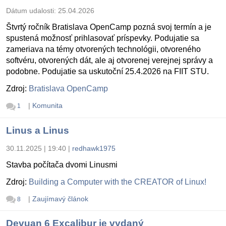
Dátum udalosti:
25.04.2026
Štvrtý ročník Bratislava OpenCamp pozná svoj termín a je
spustená možnosť prihlasovať príspevky. Podujatie sa
zameriava na témy otvorených technológii, otvoreného
softvéru, otvorených dát, ale aj otvorenej verejnej správy a
podobne. Podujatie sa uskutoční 25.4.2026 na FIIT STU.
Zdroj:
Bratislava OpenCamp
|
Komunita
1
Linus a Linus
30.11.2025 | 19:40
|
redhawk1975
Stavba počítača dvomi Linusmi
Zdroj:
Building a Computer with the CREATOR of Linux!
|
Zaujímavý článok
8
Devuan 6 Excalibur je vydaný