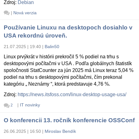
Zdroj:
Debian
|
Nová verzia
Používanie Linuxu na desktopoch dosiahlo v
USA rekordnú úroveň.
21.07.2025 | 19:40
|
Balin50
Linux prvýkrát v histórii prekročil 5 % podiel na trhu s
desktopovými počítačmi v USA . Podľa globálnych štatistík
spoločnosti StatCounter za jún 2025 má Linux teraz 5,04 %
podiel na trhu s desktopovými počítačmi, čím prekonal
kategóriu „ Neznámy “, ktorá predstavuje 4,76 %.
Zdroj:
https://news.itsfoss.com/linux-desktop-usage-usa/
|
IT novinky
2
O konferencii 13. ročník konferencie OSSConf
26.06.2025 | 16:50
|
Miroslav Bendík