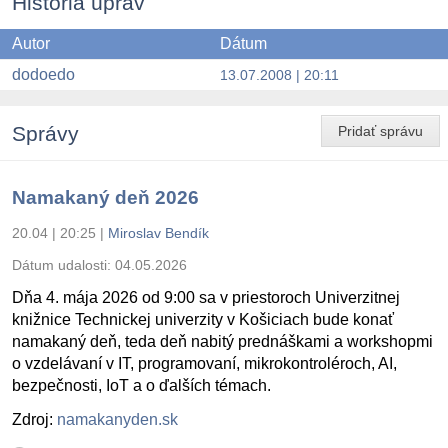
História úprav
Autor
Dátum
dodoedo
13.07.2008 | 20:11
Správy
Pridať správu
Namakaný deň 2026
20.04 | 20:25
|
Miroslav Bendík
Dátum udalosti:
04.05.2026
Dňa 4. mája 2026 od 9:00 sa v priestoroch Univerzitnej
knižnice Technickej univerzity v Košiciach bude konať
namakaný deň, teda deň nabitý prednáškami a workshopmi
o vzdelávaní v IT, programovaní, mikrokontroléroch, AI,
bezpečnosti, IoT a o ďalších témach.
Zdroj:
namakanyden.sk