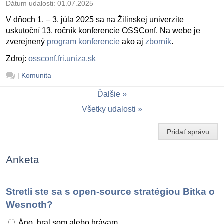
Dátum udalosti:
01.07.2025
V dňoch 1. – 3. júla 2025 sa na Žilinskej univerzite
uskutoční 13. ročník konferencie OSSConf. Na webe je
zverejnený
program konferencie
ako aj
zborník
.
Zdroj:
ossconf.fri.uniza.sk
|
Komunita
Ďalšie
Všetky udalosti
Pridať správu
Anketa
Stretli ste sa s open-source stratégiou Bitka o
Wesnoth?
Áno, hral som alebo hrávam