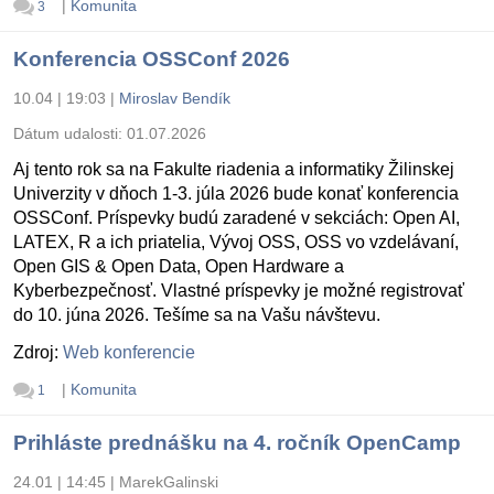
|
Komunita
3
Konferencia OSSConf 2026
10.04 | 19:03
|
Miroslav Bendík
Dátum udalosti:
01.07.2026
Aj tento rok sa na Fakulte riadenia a informatiky Žilinskej
Univerzity v dňoch 1-3. júla 2026 bude konať konferencia
OSSConf. Príspevky budú zaradené v sekciách: Open AI,
LATEX, R a ich priatelia, Vývoj OSS, OSS vo vzdelávaní,
Open GIS & Open Data, Open Hardware a
Kyberbezpečnosť. Vlastné príspevky je možné registrovať
do 10. júna 2026. Tešíme sa na Vašu návštevu.
Zdroj:
Web konferencie
|
Komunita
1
Prihláste prednášku na 4. ročník OpenCamp
24.01 | 14:45
|
MarekGalinski