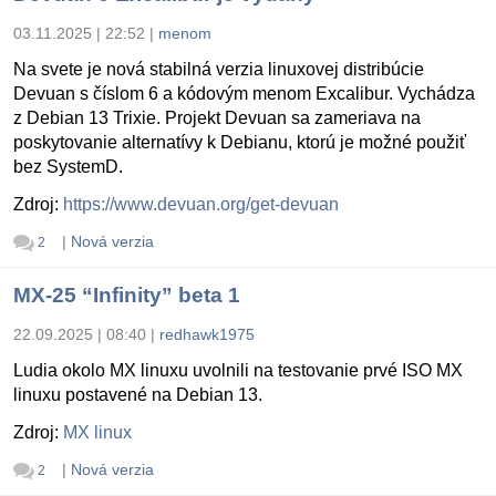
03.11.2025 | 22:52
|
menom
Na svete je nová stabilná verzia linuxovej distribúcie
Devuan s číslom 6 a kódovým menom Excalibur. Vychádza
z Debian 13 Trixie. Projekt Devuan sa zameriava na
poskytovanie alternatívy k Debianu, ktorú je možné použiť
bez SystemD.
Zdroj:
https://www.devuan.org/get-devuan
|
Nová verzia
2
MX-25 “Infinity” beta 1
22.09.2025 | 08:40
|
redhawk1975
Ludia okolo MX linuxu uvolnili na testovanie prvé ISO MX
linuxu postavené na Debian 13.
Zdroj:
MX linux
|
Nová verzia
2