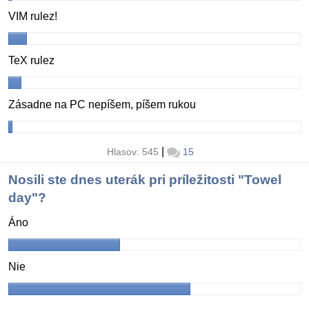
VIM rulez!
TeX rulez
Zásadne na PC nepíšem, píšem rukou
|
Hlasov: 545
15
Nosili ste dnes uterák pri príležitosti "Towel
day"?
Áno
Nie