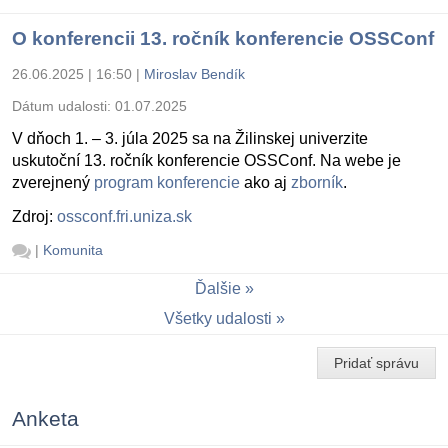
O konferencii 13. ročník konferencie OSSConf
26.06.2025 | 16:50
|
Miroslav Bendík
Dátum udalosti:
01.07.2025
V dňoch 1. – 3. júla 2025 sa na Žilinskej univerzite
uskutoční 13. ročník konferencie OSSConf. Na webe je
zverejnený
program konferencie
ako aj
zborník
.
Zdroj:
ossconf.fri.uniza.sk
|
Komunita
Ďalšie
Všetky udalosti
Pridať správu
Anketa