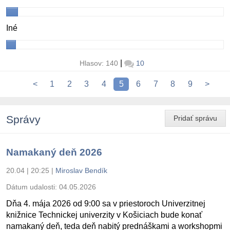
Iné
|
Hlasov: 140
10
<
1
2
3
4
5
6
7
8
9
>
Správy
Pridať správu
Namakaný deň 2026
20.04 | 20:25
|
Miroslav Bendík
Dátum udalosti:
04.05.2026
Dňa 4. mája 2026 od 9:00 sa v priestoroch Univerzitnej
knižnice Technickej univerzity v Košiciach bude konať
namakaný deň, teda deň nabitý prednáškami a workshopmi