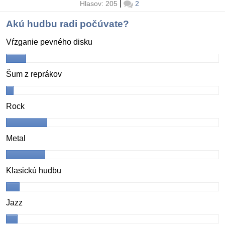
|
Hlasov: 205
2
Akú hudbu radi počúvate?
Vŕzganie pevného disku
Šum z reprákov
Rock
Metal
Klasickú hudbu
Jazz