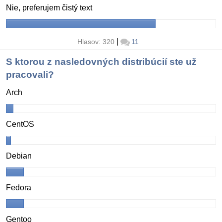
Nie, preferujem čistý text
|
Hlasov: 320
11
S ktorou z nasledovných distribúcií ste už
pracovali?
Arch
CentOS
Debian
Fedora
Gentoo