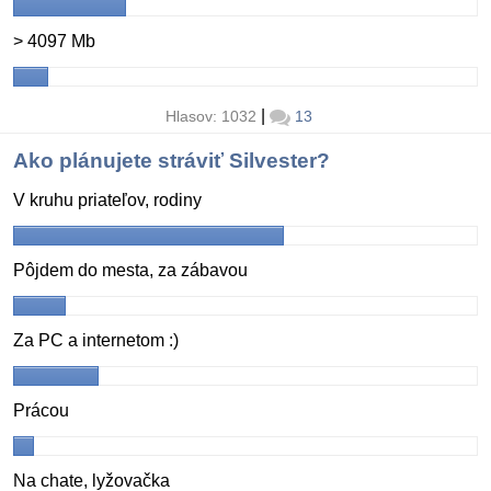
> 4097 Mb
|
Hlasov: 1032
13
Ako plánujete stráviť Silvester?
V kruhu priateľov, rodiny
Pôjdem do mesta, za zábavou
Za PC a internetom :)
Prácou
Na chate, lyžovačka