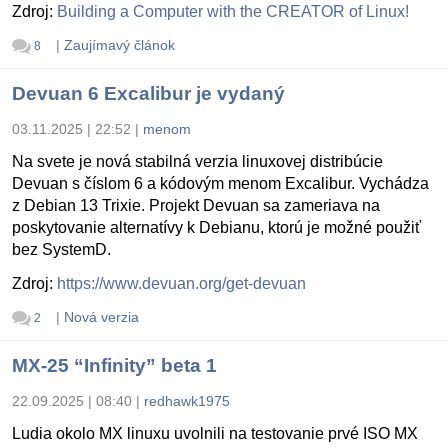
Zdroj:
Building a Computer with the CREATOR of Linux!
|
Zaujímavý článok
8
Devuan 6 Excalibur je vydaný
03.11.2025 | 22:52
|
menom
Na svete je nová stabilná verzia linuxovej distribúcie
Devuan s číslom 6 a kódovým menom Excalibur. Vychádza
z Debian 13 Trixie. Projekt Devuan sa zameriava na
poskytovanie alternatívy k Debianu, ktorú je možné použiť
bez SystemD.
Zdroj:
https://www.devuan.org/get-devuan
|
Nová verzia
2
MX-25 “Infinity” beta 1
22.09.2025 | 08:40
|
redhawk1975
Ludia okolo MX linuxu uvolnili na testovanie prvé ISO MX