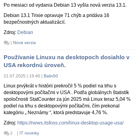
Po mesiaci od vydania Debian 13 vyšla nová verzia 13.1.
Debian 13.1 Trixie opravuje 71 chýb a pridáva 16
bezpečnostných aktualizácií.
Zdroj:
Debian
|
Nová verzia
Používanie Linuxu na desktopoch dosiahlo v
USA rekordnú úroveň.
21.07.2025 | 19:40
|
Balin50
Linux prvýkrát v histórii prekročil 5 % podiel na trhu s
desktopovými počítačmi v USA . Podľa globálnych štatistík
spoločnosti StatCounter za jún 2025 má Linux teraz 5,04 %
podiel na trhu s desktopovými počítačmi, čím prekonal
kategóriu „ Neznámy “, ktorá predstavuje 4,76 %.
Zdroj:
https://news.itsfoss.com/linux-desktop-usage-usa/
|
IT novinky
2