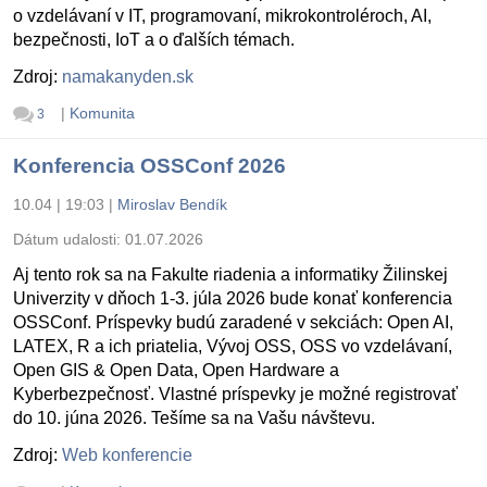
o vzdelávaní v IT, programovaní, mikrokontroléroch, AI,
bezpečnosti, IoT a o ďalších témach.
Zdroj:
namakanyden.sk
|
Komunita
3
Konferencia OSSConf 2026
10.04 | 19:03
|
Miroslav Bendík
Dátum udalosti:
01.07.2026
Aj tento rok sa na Fakulte riadenia a informatiky Žilinskej
Univerzity v dňoch 1-3. júla 2026 bude konať konferencia
OSSConf. Príspevky budú zaradené v sekciách: Open AI,
LATEX, R a ich priatelia, Vývoj OSS, OSS vo vzdelávaní,
Open GIS & Open Data, Open Hardware a
Kyberbezpečnosť. Vlastné príspevky je možné registrovať
do 10. júna 2026. Tešíme sa na Vašu návštevu.
Zdroj:
Web konferencie