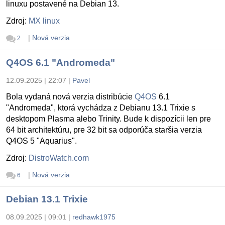
linuxu postavené na Debian 13.
Zdroj:
MX linux
|
Nová verzia
2
Q4OS 6.1 "Andromeda"
12.09.2025 | 22:07
|
Pavel
Bola vydaná nová verzia distribúcie
Q4OS
6.1
"Andromeda", ktorá vychádza z Debianu 13.1 Trixie s
desktopom Plasma alebo Trinity. Bude k dispozícii len pre
64 bit architektúru, pre 32 bit sa odporúča staršia verzia
Q4OS 5 "Aquarius".
Zdroj:
DistroWatch.com
|
Nová verzia
6
Debian 13.1 Trixie
08.09.2025 | 09:01
|
redhawk1975