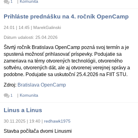
|
Komunita
1
Prihláste prednášku na 4. ročník OpenCamp
24.01 | 14:45
|
MarekGalinski
Dátum udalosti:
25.04.2026
Štvrtý ročník Bratislava OpenCamp pozná svoj termín a je
spustená možnosť prihlasovať príspevky. Podujatie sa
zameriava na témy otvorených technológii, otvoreného
softvéru, otvorených dát, ale aj otvorenej verejnej správy a
podobne. Podujatie sa uskutoční 25.4.2026 na FIIT STU.
Zdroj:
Bratislava OpenCamp
|
Komunita
1
Linus a Linus
30.11.2025 | 19:40
|
redhawk1975
Stavba počítača dvomi Linusmi