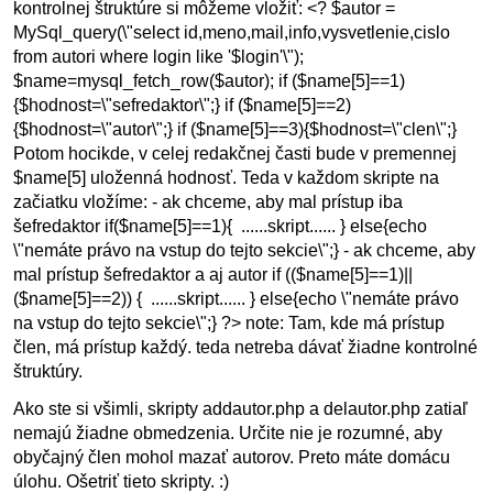
kontrolnej štruktúre si môžeme vložiť: <? $autor =
MySql_query(\"select id,meno,mail,info,vysvetlenie,cislo
from autori where login like '$login'\");
$name=mysql_fetch_row($autor); if ($name[5]==1)
{$hodnost=\"sefredaktor\";} if ($name[5]==2)
{$hodnost=\"autor\";} if ($name[5]==3){$hodnost=\"clen\";}
Potom hocikde, v celej redakčnej časti bude v premennej
$name[5] uloženná hodnosť. Teda v každom skripte na
začiatku vložíme: - ak chceme, aby mal prístup iba
šefredaktor if($name[5]==1){ ......skript...... } else{echo
\"nemáte právo na vstup do tejto sekcie\";} - ak chceme, aby
mal prístup šefredaktor a aj autor if (($name[5]==1)||
($name[5]==2)) { ......skript...... } else{echo \"nemáte právo
na vstup do tejto sekcie\";} ?> note: Tam, kde má prístup
člen, má prístup každý. teda netreba dávať žiadne kontrolné
štruktúry.
Ako ste si všimli, skripty addautor.php a delautor.php zatiaľ
nemajú žiadne obmedzenia. Určite nie je rozumné, aby
obyčajný člen mohol mazať autorov. Preto máte domácu
úlohu. Ošetriť tieto skripty. :)