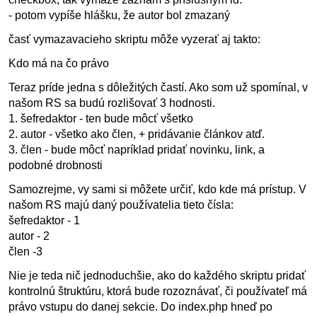
- potom vypíše hlášku, že autor bol zmazaný
časť vymazavacieho skriptu môže vyzerať aj takto:
Kdo má na čo právo
Teraz príde jedna s dôležitých častí. Ako som už spomínal, v
našom RS sa budú rozlišovať 3 hodnosti.
1. šefredaktor - ten bude môcť všetko
2. autor - všetko ako člen, + pridávanie článkov atď.
3. člen - bude môcť napríklad pridať novinku, link, a
podobné drobnosti
Samozrejme, vy sami si môžete určiť, kdo kde má prístup. V
našom RS majú daný používatelia tieto čísla:
šefredaktor - 1
autor - 2
člen -3
Nie je teda nič jednoduchšie, ako do každého skriptu pridať
kontrolnú štruktúru, ktorá bude rozoznávať, či používateľ má
právo vstupu do danej sekcie. Do index.php hneď po