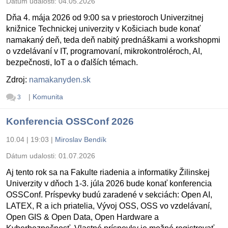
Dátum udalosti:
04.05.2026
Dňa 4. mája 2026 od 9:00 sa v priestoroch Univerzitnej
knižnice Technickej univerzity v Košiciach bude konať
namakaný deň, teda deň nabitý prednáškami a workshopmi
o vzdelávaní v IT, programovaní, mikrokontroléroch, AI,
bezpečnosti, IoT a o ďalších témach.
Zdroj:
namakanyden.sk
|
Komunita
3
Konferencia OSSConf 2026
10.04 | 19:03
|
Miroslav Bendík
Dátum udalosti:
01.07.2026
Aj tento rok sa na Fakulte riadenia a informatiky Žilinskej
Univerzity v dňoch 1-3. júla 2026 bude konať konferencia
OSSConf. Príspevky budú zaradené v sekciách: Open AI,
LATEX, R a ich priatelia, Vývoj OSS, OSS vo vzdelávaní,
Open GIS & Open Data, Open Hardware a