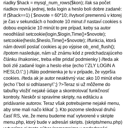
riadky $hack = mysql_num_rows($kon); //ak sa počet
riadkov rovná jednej, teda login a heslo boli dobre zadané:
if ($hack==1) { $novote = 60*10; //vytvorí premennú v ktorej
je čas v sekundách o hodnote 10 minut // nastaví cookies s
dobou expirácie 10 minút to pre prípad, keby sa autor
neodhlásil setcookie(login,$login,Time()+$novote);
setcookie(heslo,$heslo,Time()+$novote); //funkcia, ktorá
nám dovolí poslať cookies aj po výpise ob_end_flush();
//potom nasleduje, nám už známu kód z predchadzajúceho
článku //nakoniec, treba ešte pridať podmienky } //teda ak
boli zlé zadané login a heslo else {echo \"ZLY LOGIN A
HESLO.\";} } //táto podmienka je tu v prípade, že vypršia
cookies. //teda ak je autor neaktivný viac ako 10 minút else
{echo \"bol si odhlaseny\";} ?>Teraz si už môžeme do
tabuľky vložiť nejaké údaje a skontrolovať funkčnosť
kontroly. Neskôr si spravíme skripty, na editáciu a
pridávanie autorov. Teraz však potrebujeme nejaké menu,
aby sme mali načo klikať :). Kto pozorne sledoval druhú
časť RS, vie, že menu budeme mať vytvorené v skripte
menu.php, ktorý bude v adresári skripts. (skripts/menu.php)