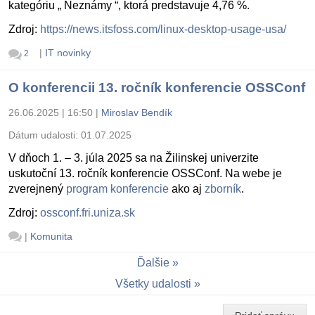
kategóriu „ Neznámy “, ktorá predstavuje 4,76 %.
Zdroj:
https://news.itsfoss.com/linux-desktop-usage-usa/
|
IT novinky
2
O konferencii 13. ročník konferencie OSSConf
26.06.2025 | 16:50
|
Miroslav Bendík
Dátum udalosti:
01.07.2025
V dňoch 1. – 3. júla 2025 sa na Žilinskej univerzite
uskutoční 13. ročník konferencie OSSConf. Na webe je
zverejnený
program konferencie
ako aj
zborník
.
Zdroj:
ossconf.fri.uniza.sk
|
Komunita
Ďalšie
Všetky udalosti