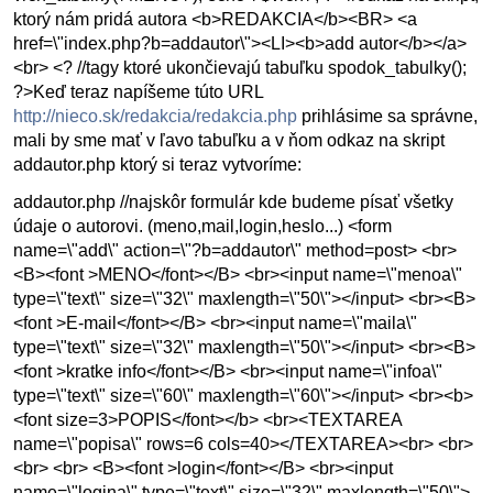
ktorý nám pridá autora <b>REDAKCIA</b><BR> <a
href=\"index.php?b=addautor\"><LI><b>add autor</b></a>
<br> <? //tagy ktoré ukončievajú tabuľku spodok_tabulky();
?>Keď teraz napíšeme túto URL
http://nieco.sk/redakcia/redakcia.php
prihlásime sa správne,
mali by sme mať v ľavo tabuľku a v ňom odkaz na skript
addautor.php ktorý si teraz vytvoríme:
addautor.php //najskôr formulár kde budeme písať všetky
údaje o autorovi. (meno,mail,login,heslo...) <form
name=\"add\" action=\"?b=addautor\" method=post> <br>
<B><font >MENO</font></B> <br><input name=\"menoa\"
type=\"text\" size=\"32\" maxlength=\"50\"></input> <br><B>
<font >E-mail</font></B> <br><input name=\"maila\"
type=\"text\" size=\"32\" maxlength=\"50\"></input> <br><B>
<font >kratke info</font></B> <br><input name=\"infoa\"
type=\"text\" size=\"60\" maxlength=\"60\"></input> <br><b>
<font size=3>POPIS</font></b> <br><TEXTAREA
name=\"popisa\" rows=6 cols=40></TEXTAREA><br> <br>
<br> <br> <B><font >login</font></B> <br><input
name=\"logina\" type=\"text\" size=\"32\" maxlength=\"50\">