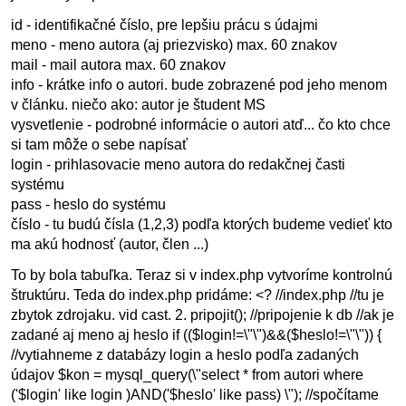
id - identifikačné číslo, pre lepšiu prácu s údajmi
meno - meno autora (aj priezvisko) max. 60 znakov
mail - mail autora max. 60 znakov
info - krátke info o autori. bude zobrazené pod jeho menom
v článku. niečo ako: autor je študent MS
vysvetlenie - podrobné informácie o autori atď... čo kto chce
si tam môže o sebe napísať
login - prihlasovacie meno autora do redakčnej časti
systému
pass - heslo do systému
číslo - tu budú čísla (1,2,3) podľa ktorých budeme vedieť kto
ma akú hodnosť (autor, člen ...)
To by bola tabuľka. Teraz si v index.php vytvoríme kontrolnú
štruktúru. Teda do index.php pridáme: <? //index.php //tu je
zbytok zdrojaku. vid cast. 2. pripojit(); //pripojenie k db //ak je
zadané aj meno aj heslo if (($login!=\"\")&&($heslo!=\"\")) {
//vytiahneme z databázy login a heslo podľa zadaných
údajov $kon = mysql_query(\"select * from autori where
('$login' like login )AND('$heslo' like pass) \"); //spočítame