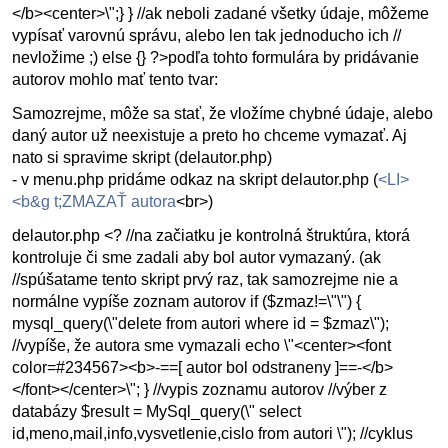
</b><center>\";} } //ak neboli zadané všetky údaje, môžeme
vypísať varovnú správu, alebo len tak jednoducho ich //
nevložime ;) else {} ?>podľa tohto formulára by pridávanie
autorov mohlo mať tento tvar:
Samozrejme, môže sa stať, že vložíme chybné údaje, alebo
daný autor už neexistuje a preto ho chceme vymazať. Aj
nato si spravime skript (delautor.php)
- v menu.php pridáme odkaz na skript delautor.php (
<LI>
<b&g t;ZMAZAŤ autora
<br>)
delautor.php <? //na začiatku je kontrolná štruktúra, ktorá
kontroluje či sme zadali aby bol autor vymazaný. (ak
//spúšatame tento skript prvý raz, tak samozrejme nie a
normálne vypíše zoznam autorov if ($zmaz!=\"\") {
mysql_query(\"delete from autori where id = $zmaz\");
//vypíše, že autora sme vymazali echo \"<center><font
color=#234567><b>-==[ autor bol odstraneny ]==-</b>
</font></center>\"; } //vypis zoznamu autorov //výber z
databázy $result = MySql_query(\" select
id,meno,mail,info,vysvetlenie,cislo from autori \"); //cyklus