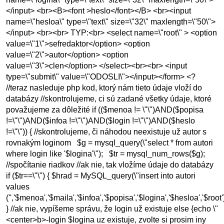
</input> <br><B><font >heslo</font></B> <br><input
name=\"hesloa\" type=\"text\" size=\"32\" maxlength=\"50\">
</input> <br><br> TYP:<br> <select name=\"root\" > <option
value=\"1\">sefredaktor</option> <option
value=\"2\">autor</option> <option
value=\"3\">clen</option> </select><br><br> <input
type=\"submit\" value=\"ODOSLI\"></input></form> <?
//teraz nasleduje php kod, ktorý nám tieto údaje vloží do
databázy //skontrolujeme, ci sú zadané všetky údaje, ktoré
považujeme za dôležité if (($menoa != \"\")AND($popisa
!=\"\")AND($infoa !=\"\")AND($login !=\"\")AND($heslo
!=\"\")) { //skontrolujeme, či náhodou neexistuje už autor s
rovnakým loginom $g = mysql_query(\"select * from autori
where login like '$logina'\"); $tr = mysql_num_rows($g);
//spočítanie riadkov //ak nie, tak vložíme údaje do databázy
if ($tr==\"\") { $hrad = MySQL_query(\"insert into autori
values
('','$menoa','$maila','$infoa','$popisa','$logina','$hesloa','$root')
} //ak nie, vypíšeme správu, že login už existuje else {echo \"
<center>b>-login $logina uz existuje, zvolte si prosim iny