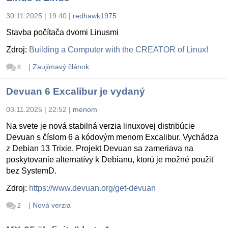
30.11.2025 | 19:40
|
redhawk1975
Stavba počítača dvomi Linusmi
Zdroj:
Building a Computer with the CREATOR of Linux!
|
Zaujímavý článok
8
Devuan 6 Excalibur je vydaný
03.11.2025 | 22:52
|
menom
Na svete je nová stabilná verzia linuxovej distribúcie
Devuan s číslom 6 a kódovým menom Excalibur. Vychádza
z Debian 13 Trixie. Projekt Devuan sa zameriava na
poskytovanie alternatívy k Debianu, ktorú je možné použiť
bez SystemD.
Zdroj:
https://www.devuan.org/get-devuan
|
Nová verzia
2