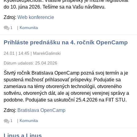
Kyberbezpečnosť. Vlastné príspevky je možné registrovať
do 10. júna 2026. Tešíme sa na Vašu návštevu.
Zdroj:
Web konferencie
|
Komunita
1
Prihláste prednášku na 4. ročník OpenCamp
24.01 | 14:45
|
MarekGalinski
Dátum udalosti:
25.04.2026
Štvrtý ročník Bratislava OpenCamp pozná svoj termín a je
spustená možnosť prihlasovať príspevky. Podujatie sa
zameriava na témy otvorených technológii, otvoreného
softvéru, otvorených dát, ale aj otvorenej verejnej správy a
podobne. Podujatie sa uskutoční 25.4.2026 na FIIT STU.
Zdroj:
Bratislava OpenCamp
|
Komunita
1
Linus a Linus