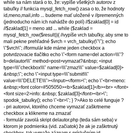
while sa nám stará o to, že: vypíše všetkých autorov z
tabuľky // funkcia mysql_fetch_row() zasa o to, že hodnoty
id,meno,mail,info ... budeme mať uložené v //premenných
(jednoducho nám ich nahádže do polí) //$zaklad[0] = id
//$zaklad[1] = meno atd ... while ($zaklad =
mysql_fetch_row($result)){ //vypíše vrch tabuľky, aby sme to
mali pekne prehľadné $vrch = vrch_tabulky(\"\"); echo
\"$vrch\"; //formulár kde máme jeden checkbox a
potvrdzovacie tlačítko echo \"<form name=del action=\\\"?
b=delautor\\\" method=post>vymazat?&nbsp; <input
type=\\\"checkbox\\\" name=\\\"zmaz\\\" value=$zaklad[0]>
&nbsp;\"; echo \"<input type=\\\"submit\\\"
value=\\\"DELETE\\\"></input></form>\"; echo \"<br>meno:
&nbsp;<font color=#505050><b>$zaklad[1]</b><br> </font>
<font size=2>info: &nbsp; $zaklad[3]</font><br>\";
spodok_tabulky(); echo \"<br>\"; } ?>Ako to celé funguje ?
- pri autorovi, ktorého chceme vymazať zaškrtneme
checkbox a klikneme na zmazať
- formulár zavolá skript delautor.php (teda sám seba) v
ktorom je podmienka (vid. začiatok) že ak je zaškrtnutý
checkbox, tak vymaže záznam s príslušným id.