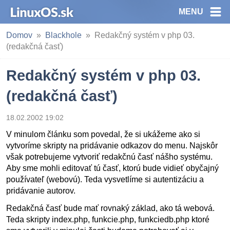
MENU
Domov
Blackhole
Redakčný systém v php 03.
(redakčná časť)
Redakčný systém v php 03.
(redakčná časť)
18.02.2002 19:02
V minulom článku som povedal, že si ukážeme ako si
vytvoríme skripty na pridávanie odkazov do menu. Najskôr
však potrebujeme vytvoriť redakčnú časť nášho systému.
Aby sme mohli editovať tú časť, ktorú bude vidieť obyčajný
používateľ (webovú). Teda vysvetlíme si autentizáciu a
pridávanie autorov.
Redakčná časť bude mať rovnaký základ, ako tá webová.
Teda skripty index.php, funkcie.php, funkciedb.php ktoré