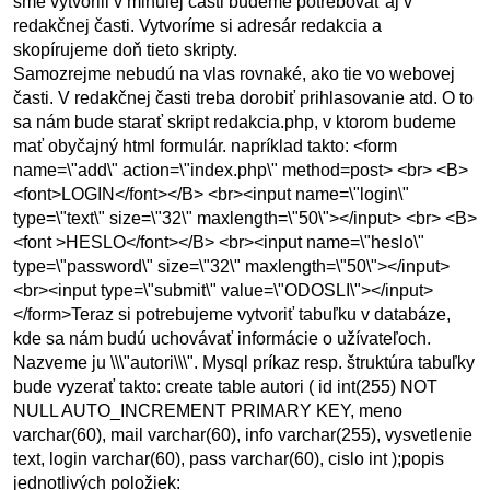
sme vytvorili v minulej časti budeme potrebovať aj v
redakčnej časti. Vytvoríme si adresár redakcia a
skopírujeme doň tieto skripty.
Samozrejme nebudú na vlas rovnaké, ako tie vo webovej
časti. V redakčnej časti treba dorobiť prihlasovanie atd. O to
sa nám bude starať skript redakcia.php, v ktorom budeme
mať obyčajný html formulár. napríklad takto: <form
name=\"add\" action=\"index.php\" method=post> <br> <B>
<font>LOGIN</font></B> <br><input name=\"login\"
type=\"text\" size=\"32\" maxlength=\"50\"></input> <br> <B>
<font >HESLO</font></B> <br><input name=\"heslo\"
type=\"password\" size=\"32\" maxlength=\"50\"></input>
<br><input type=\"submit\" value=\"ODOSLI\"></input>
</form>Teraz si potrebujeme vytvoriť tabuľku v databáze,
kde sa nám budú uchovávať informácie o užívateľoch.
Nazveme ju \\\"autori\\\". Mysql príkaz resp. štruktúra tabuľky
bude vyzerať takto: create table autori ( id int(255) NOT
NULL AUTO_INCREMENT PRIMARY KEY, meno
varchar(60), mail varchar(60), info varchar(255), vysvetlenie
text, login varchar(60), pass varchar(60), cislo int );popis
jednotlivých položiek: