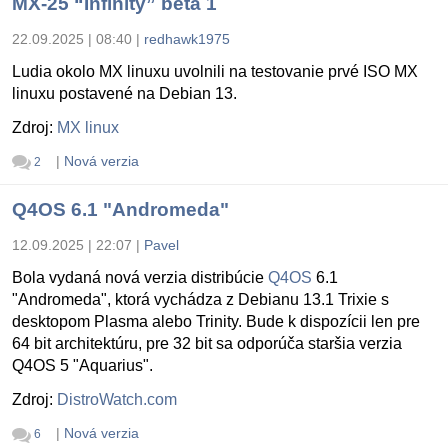
MX-25 “Infinity” beta 1
22.09.2025 | 08:40
|
redhawk1975
Ludia okolo MX linuxu uvolnili na testovanie prvé ISO MX
linuxu postavené na Debian 13.
Zdroj:
MX linux
|
Nová verzia
2
Q4OS 6.1 "Andromeda"
12.09.2025 | 22:07
|
Pavel
Bola vydaná nová verzia distribúcie
Q4OS
6.1
"Andromeda", ktorá vychádza z Debianu 13.1 Trixie s
desktopom Plasma alebo Trinity. Bude k dispozícii len pre
64 bit architektúru, pre 32 bit sa odporúča staršia verzia
Q4OS 5 "Aquarius".
Zdroj:
DistroWatch.com
|
Nová verzia
6