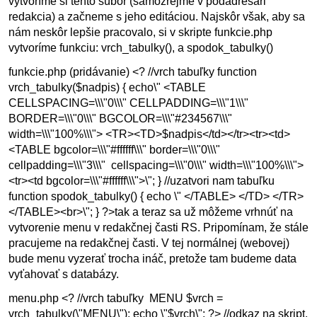
vytvoríme si tento súbor (samozrejme v podadresári
redakcia) a začneme s jeho editáciou. Najskôr však, aby sa
nám neskôr lepšie pracovalo, si v skripte funkcie.php
vytvoríme funkciu: vrch_tabulky(), a spodok_tabulky()
funkcie.php (pridávanie) <? //vrch tabuľky function
vrch_tabulky($nadpis) { echo\" <TABLE
CELLSPACING=\\\"0\\\" CELLPADDING=\\\"1\\\"
BORDER=\\\"0\\\" BGCOLOR=\\\"#234567\\\"
width=\\\"100%\\\"> <TR><TD>$nadpis</td></tr><tr><td>
<TABLE bgcolor=\\\"#ffffff\\\" border=\\\"0\\\"
cellpadding=\\\"3\\\" cellspacing=\\\"0\\\" width=\\\"100%\\\">
<tr><td bgcolor=\\\"#ffffff\\\">\"; } //uzatvori nam tabuľku
function spodok_tabulky() { echo \" </TABLE> </TD> </TR>
</TABLE><br>\"; } ?>tak a teraz sa už môžeme vrhnúť na
vytvorenie menu v redakčnej časti RS. Pripomínam, že stále
pracujeme na redakčnej časti. V tej normálnej (webovej)
bude menu vyzerať trocha ináč, pretože tam budeme data
vyťahovať s databázy.
menu.php <? //vrch tabuľky MENU $vrch =
vrch_tabulky(\"MENU\"); echo \"$vrch\"; ?> //odkaz na skript,