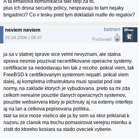
A ta emailova komunikacia fakt stoji za to,
plus ich drsna security policy, nespravuju to tam nejaky
brigadnici? Co v tesku pred tym dokladali nudle do regalov?
betmen
neviem neviem
26.04.2006 | 08:47
Používateľ
ja sa v statnej sprave sice velmi nevyznam, ale statna
sprava nesmie pouzivat necertifikovane operacne systemy.
certifikacie sa nedostavaju len tak z nicoho. pokial viem, tak
FreeBSD k certifikovanym systemom nepatri. pokial viem
dalej, aj kompletna infrastruktura musi spadat pod iste
normy, na zaklade ktorych je vybudovana. preto sa mi zda
celkom nerealne pouzitie danych operacnych systemov,
pouzitie webservera ktory je pichnuty aj na externy interfejs
aj na lan a celkova popisovana politika.
stat sa sice moze vselico ale ja by som sa skor priklanal k
nazoru ze clanok ma trochu pomasirovat verejnu mienku a
zistit do ktoreho kosiara sa stado oveciek vyberie.