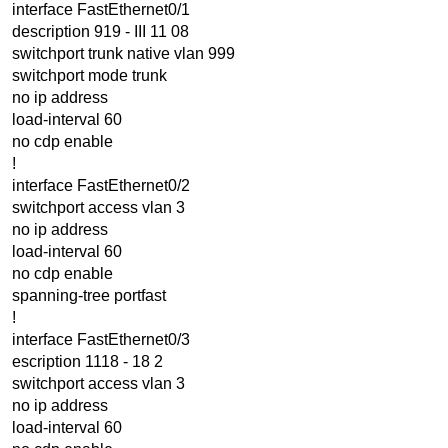
interface FastEthernet0/1
description 919 - III 11 08
switchport trunk native vlan 999
switchport mode trunk
no ip address
load-interval 60
no cdp enable
!
interface FastEthernet0/2
switchport access vlan 3
no ip address
load-interval 60
no cdp enable
spanning-tree portfast
!
interface FastEthernet0/3
escription 1118 - 18 2
switchport access vlan 3
no ip address
load-interval 60