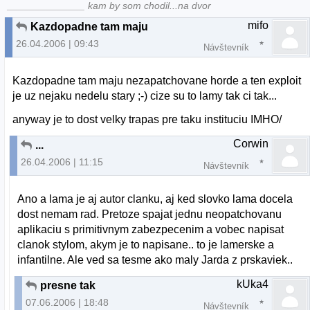
______________ kam by som chodil...na dvor
mifo
Kazdopadne tam maju
26.04.2006 | 09:43
Návštevník
Kazdopadne tam maju nezapatchovane horde a ten exploit
je uz nejaku nedelu stary ;-) cize su to lamy tak ci tak...
anyway je to dost velky trapas pre taku instituciu IMHO/
Corwin
...
26.04.2006 | 11:15
Návštevník
Ano a lama je aj autor clanku, aj ked slovko lama docela
dost nemam rad. Pretoze spajat jednu neopatchovanu
aplikaciu s primitivnym zabezpecenim a vobec napisat
clanok stylom, akym je to napisane.. to je lamerske a
infantilne. Ale ved sa tesme ako maly Jarda z prskaviek..
kUka4
presne tak
07.06.2006 | 18:48
Návštevník