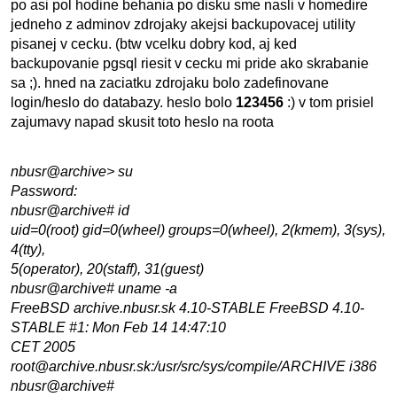
po asi pol hodine behania po disku sme nasli v homedire
jedneho z adminov zdrojaky akejsi backupovacej utility
pisanej v cecku. (btw vcelku dobry kod, aj ked
backupovanie pgsql riesit v cecku mi pride ako skrabanie
sa
;). hned na zaciatku zdrojaku bolo zadefinovane
login/heslo do databazy. heslo bolo
123456
:) v tom prisiel
zajumavy napad skusit toto heslo na roota
nbusr@archive> su
Password:
nbusr@archive# id
uid=0(root) gid=0(wheel) groups=0(wheel), 2(kmem), 3(sys),
4(tty),
5(operator), 20(staff), 31(guest)
nbusr@archive# uname -a
FreeBSD archive.nbusr.sk 4.10-STABLE FreeBSD 4.10-
STABLE #1: Mon Feb 14 14:47:10
CET 2005
root@archive.nbusr.sk:/usr/src/sys/compile/ARCHIVE i386
nbusr@archive#