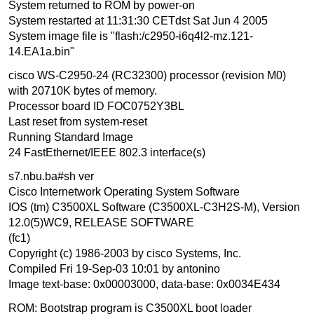
System returned to ROM by power-on
System restarted at 11:31:30 CETdst Sat Jun 4 2005
System image file is "flash:/c2950-i6q4l2-mz.121-
14.EA1a.bin"
cisco WS-C2950-24 (RC32300) processor (revision M0)
with 20710K bytes of memory.
Processor board ID FOC0752Y3BL
Last reset from system-reset
Running Standard Image
24 FastEthernet/IEEE 802.3 interface(s)
s7.nbu.ba#sh ver
Cisco Internetwork Operating System Software
IOS (tm) C3500XL Software (C3500XL-C3H2S-M), Version
12.0(5)WC9, RELEASE SOFTWARE
(fc1)
Copyright (c) 1986-2003 by cisco Systems, Inc.
Compiled Fri 19-Sep-03 10:01 by antonino
Image text-base: 0x00003000, data-base: 0x0034E434
ROM: Bootstrap program is C3500XL boot loader