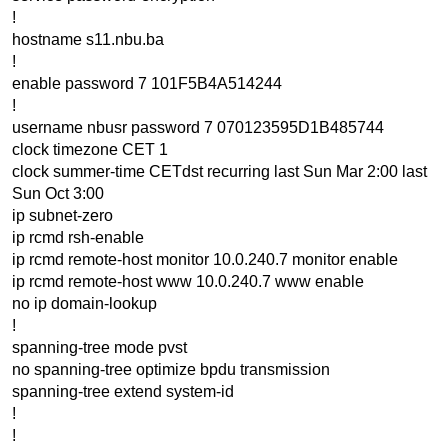
!
hostname s11.nbu.ba
!
enable password 7 101F5B4A514244
!
username nbusr password 7 070123595D1B485744
clock timezone CET 1
clock summer-time CETdst recurring last Sun Mar 2:00 last
Sun Oct 3:00
ip subnet-zero
ip rcmd rsh-enable
ip rcmd remote-host monitor 10.0.240.7 monitor enable
ip rcmd remote-host www 10.0.240.7 www enable
no ip domain-lookup
!
spanning-tree mode pvst
no spanning-tree optimize bpdu transmission
spanning-tree extend system-id
!
!