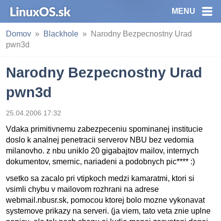
MENU
Domov
Blackhole
Narodny Bezpecnostny Urad
pwn3d
Narodny Bezpecnostny Urad
pwn3d
25.04.2006 17:32
Vdaka primitivnemu zabezpeceniu spominanej institucie
doslo k analnej penetracii serverov NBU bez vedomia
milanovho. z nbu uniklo 20 gigabajtov mailov, internych
dokumentov, smernic, nariadeni a podobnych pic**** :)
vsetko sa zacalo pri vtipkoch medzi kamaratmi, ktori si
vsimli chybu v mailovom rozhrani na adrese
webmail.nbusr.sk, pomocou ktorej bolo mozne vykonavat
systemove prikazy na serveri. (ja viem, tato veta znie uplne