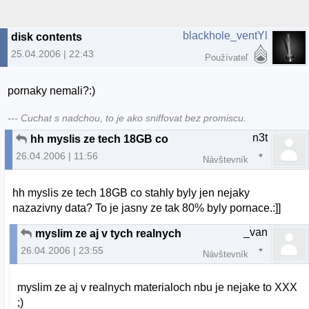
blackhole_ventYl
disk contents
25.04.2006 | 22:43
Používateľ
pornaky nemali?:)
--- Cuchat s nadchou, to je ako sniffovat bez promiscu.
n3t
hh myslis ze tech 18GB co
26.04.2006 | 11:56
Návštevník
hh myslis ze tech 18GB co stahly byly jen nejaky
nazazivny data? To je jasny ze tak 80% byly pornace.:]]
_van
myslim ze aj v tych realnych
26.04.2006 | 23:55
Návštevník
myslim ze aj v realnych materialoch nbu je nejake to XXX
;)