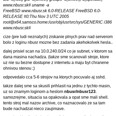
www.nbusr.sk# uname -a
FreeBSD www.nbusr.sk 6.0-RELEASE FreeBSD 6.0-
RELEASE #0:Thu Nov 3 UTC 2005
root@x64.samsco.home:/usr/obj/usr/src/sys/GENERIC i386
www.nbusr.sk#
cize (pre ludi neznalych) ziskanie plnych prav nad serverom
bolo z loginu nbusr mozne bez zadania akehokolvek hesla..
dalej prisiel scan na 10.0.240.0/24 co je subnet, v ktorom sa
dana masina nachadza. (takze sme scanovali stroje, ktore
uz nie su bezne dostupne z internetu a maju byt chranene
ohnivou stenou ;)
odpovedalo cca 5-6 strojov na ktorych pocuvalo aj sshd.
takze dalej sme sa skusili prihlasit na jednu z tychto masin,
uz so znamym loginom a heslom
nbusr/nbusr123
.
samozrejme, situacia sa opakovala a opat sme mali shell.
tento stroj mal nazov archive, co naznacovalo ze sa tam
bude nachadzat nieco zaujimave.