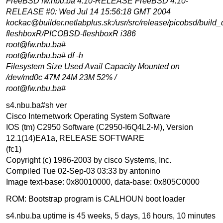
FreeBSD fw.nbu.ba 4.10-RELEASE FreeBSD 4.10-
RELEASE #0: Wed Jul 14 15:56:18 GMT 2004
kockac@builder.netlabplus.sk:/usr/src/release/picobsd/build_d
fleshboxR/PICOBSD-fleshboxR i386
root@fw.nbu.ba#
root@fw.nbu.ba# df -h
Filesystem Size Used Avail Capacity Mounted on
/dev/md0c 47M 24M 23M 52% /
root@fw.nbu.ba#
s4.nbu.ba#sh ver
Cisco Internetwork Operating System Software
IOS (tm) C2950 Software (C2950-I6Q4L2-M), Version
12.1(14)EA1a, RELEASE SOFTWARE
(fc1)
Copyright (c) 1986-2003 by cisco Systems, Inc.
Compiled Tue 02-Sep-03 03:33 by antonino
Image text-base: 0x80010000, data-base: 0x805C0000
ROM: Bootstrap program is CALHOUN boot loader
s4.nbu.ba uptime is 45 weeks, 5 days, 16 hours, 10 minutes