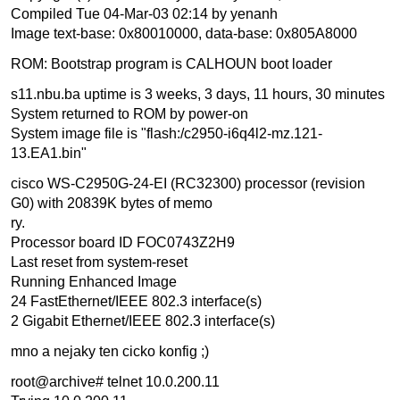
Compiled Tue 04-Mar-03 02:14 by yenanh
Image text-base: 0x80010000, data-base: 0x805A8000
ROM: Bootstrap program is CALHOUN boot loader
s11.nbu.ba uptime is 3 weeks, 3 days, 11 hours, 30 minutes
System returned to ROM by power-on
System image file is "flash:/c2950-i6q4l2-mz.121-
13.EA1.bin"
cisco WS-C2950G-24-EI (RC32300) processor (revision
G0) with 20839K bytes of memo
ry.
Processor board ID FOC0743Z2H9
Last reset from system-reset
Running Enhanced Image
24 FastEthernet/IEEE 802.3 interface(s)
2 Gigabit Ethernet/IEEE 802.3 interface(s)
mno a nejaky ten cicko konfig ;)
root@archive# telnet 10.0.200.11