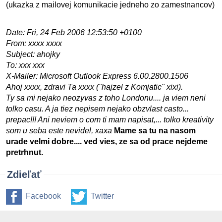
(ukazka z mailovej komunikacie jedneho zo zamestnancov)
Date: Fri, 24 Feb 2006 12:53:50 +0100
From: xxxx xxxx
Subject: ahojky
To: xxx xxx
X-Mailer: Microsoft Outlook Express 6.00.2800.1506
Ahoj xxxx, zdravi Ta xxxx ("hajzel z Komjatic" xixi).
Ty sa mi nejako neozyvas z toho Londonu.... ja viem neni
tolko casu. A ja tiez nepisem nejako obzvlast casto...
prepac!!! Ani neviem o com ti mam napisat,... tolko kreativity
som u seba este nevidel, xaxa
Mame sa tu na nasom
urade velmi dobre.... ved vies, ze sa od prace nejdeme
pretrhnut.
Zdieľať
Facebook
Twitter