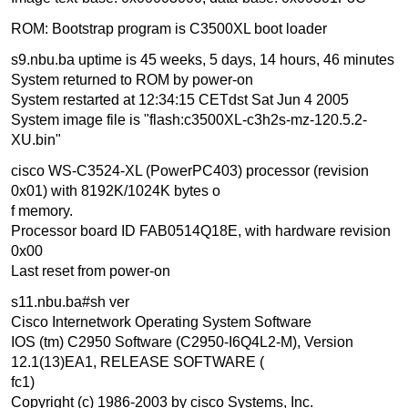
ROM: Bootstrap program is C3500XL boot loader
s9.nbu.ba uptime is 45 weeks, 5 days, 14 hours, 46 minutes
System returned to ROM by power-on
System restarted at 12:34:15 CETdst Sat Jun 4 2005
System image file is "flash:c3500XL-c3h2s-mz-120.5.2-
XU.bin"
cisco WS-C3524-XL (PowerPC403) processor (revision
0x01) with 8192K/1024K bytes o
f memory.
Processor board ID FAB0514Q18E, with hardware revision
0x00
Last reset from power-on
s11.nbu.ba#sh ver
Cisco Internetwork Operating System Software
IOS (tm) C2950 Software (C2950-I6Q4L2-M), Version
12.1(13)EA1, RELEASE SOFTWARE (
fc1)
Copyright (c) 1986-2003 by cisco Systems, Inc.