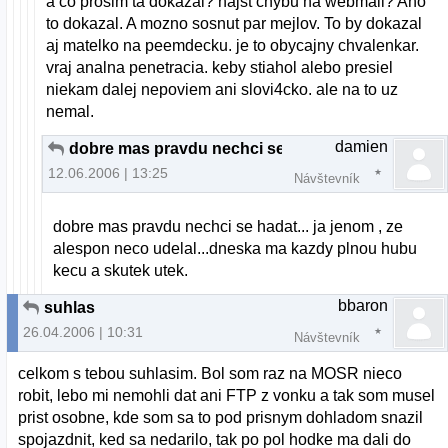
a co prosim ta dokazal? najst chybu na webmail? Ano
to dokazal. A mozno sosnut par mejlov. To by dokazal
aj matelko na peemdecku. je to obycajny chvalenkar.
vraj analna penetracia. keby stiahol alebo presiel
niekam dalej nepoviem ani slovi4cko. ale na to uz
nemal.
damien
dobre mas pravdu nechci se
12.06.2006 | 13:25
Návštevník
dobre mas pravdu nechci se hadat... ja jenom , ze
alespon neco udelal...dneska ma kazdy plnou hubu
kecu a skutek utek.
bbaron
suhlas
26.04.2006 | 10:31
Návštevník
celkom s tebou suhlasim. Bol som raz na MOSR nieco
robit, lebo mi nemohli dat ani FTP z vonku a tak som musel
prist osobne, kde som sa to pod prisnym dohladom snazil
spojazdnit, ked sa nedarilo, tak po pol hodke ma dali do