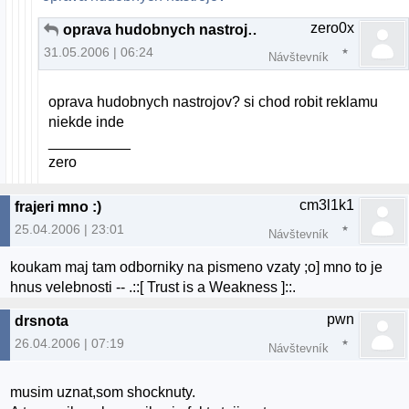
zero0x
oprava hudobnych nastrojov?
31.05.2006 | 06:24
Návštevník
oprava hudobnych nastrojov? si chod robit reklamu
niekde inde
__________
zero
cm3l1k1
frajeri mno :)
25.04.2006 | 23:01
Návštevník
koukam maj tam odborniky na pismeno vzaty ;o] mno to je
hnus velebnosti -- .::[ Trust is a Weakness ]::.
pwn
drsnota
26.04.2006 | 07:19
Návštevník
musim uznat,som shocknuty.