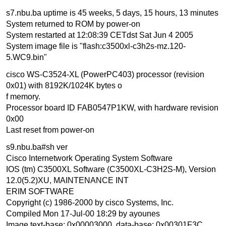
s7.nbu.ba uptime is 45 weeks, 5 days, 15 hours, 13 minutes
System returned to ROM by power-on
System restarted at 12:08:39 CETdst Sat Jun 4 2005
System image file is "flash:c3500xl-c3h2s-mz.120-
5.WC9.bin"
cisco WS-C3524-XL (PowerPC403) processor (revision
0x01) with 8192K/1024K bytes o
f memory.
Processor board ID FAB0547P1KW, with hardware revision
0x00
Last reset from power-on
s9.nbu.ba#sh ver
Cisco Internetwork Operating System Software
IOS (tm) C3500XL Software (C3500XL-C3H2S-M), Version
12.0(5.2)XU, MAINTENANCE INT
ERIM SOFTWARE
Copyright (c) 1986-2000 by cisco Systems, Inc.
Compiled Mon 17-Jul-00 18:29 by ayounes
Image text-base: 0x00003000, data-base: 0x00301F3C