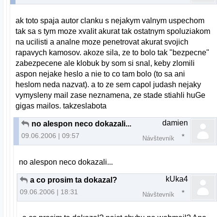
ak toto spaja autor clanku s nejakym valnym uspechom
tak sa s tym moze xvalit akurat tak ostatnym spoluziakom
na ucilisti a analne moze penetrovat akurat svojich
rapavych kamosov. akoze sila, ze to bolo tak "bezpecne"
zabezpecene ale klobuk by som si snal, keby zlomili
aspon nejake heslo a nie to co tam bolo (to sa ani
heslom neda nazvat). a to ze sem capol judash nejaky
vymysleny mail zase neznamena, ze stade stiahli huGe
gigas mailos. takzeslabota
damien
no alespon neco dokazali...
09.06.2006 | 09:57
Návštevník
no alespon neco dokazali...
kUka4
a co prosim ta dokazal?
09.06.2006 | 18:31
Návštevník