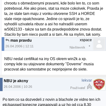
chrootu s obmedzenymi pravami, kde bolo len to, co som
potreboval. Ale ako pises, stat sa moze cokolvek. Pravda je
ta, ze stale tam maju z vonku otvorene SSH a HORDE
stale nieje opatchovane. Jedine co spravili je to, ze
vyhodili uzivatela nbusr a asi ho nahradili userom
w5062133 - takze sa tam da pravdepodobne znova dostat.
Stacilo by tam nieco pustit a si tam. Ak sa mylim, tak sorry.
xspace
mas pravdu
26.04.2006 | 12:11
Návštevník
NBU nedal certifikat na iny OS okrem win2k a xp.
compy kde su utajovane dokumenty "Doverne" musia
pracovat ako samostatne pc nepripojene do siete.
lekvar
NBU je akcny
26.04.2006 | 10:26
Používateľ
Po tom co sa dozvedeli z novin a blachole ze vidno ten ich
etc/passwd konecne zareagovali a uz ho od cca 8.30