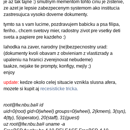
je az tak tajne :) smutnym mementom tohto cinu je zistenie,
ze azet je lepsie zabezpecenym systemom ako institucia
zastresujuca vysoko doverne dokumenty.
tymto sa s vam lucime, pozdravujem babicku a psa filipa,
feriho.. chcem svetovy mier, radostny zivot pre vsetky deti
sveta a papiere pre kazdeho :)
lahodka na zaver, narodny (ne)bezpecnostny urad:
(dokumenty kvoli obavam z obvieniam z vlastizrady a
upaleniu na hranici zverejnovat nebudeme)
taakze, nejake tie prompty, konfigy, mejly ;)
enjoy
update:
kedze okolo celej situacie vznikla slusna afera,
mozete si kupit aj
recesisticke tricka.
root@fw.nbu.ba# id
uid=0(root) gid=0(wheel) groups=0(wheel), 2(kmem), 3(sys),
4(tty), 5(operator), 20(staff), 31(guest)
uz root@fw.nbu.ba# uname -a