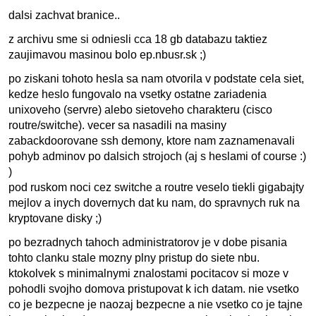
dalsi zachvat branice..
z archivu sme si odniesli cca 18 gb databazu taktiez
zaujimavou masinou bolo ep.nbusr.sk ;)
po ziskani tohoto hesla sa nam otvorila v podstate cela siet,
kedze heslo fungovalo na vsetky ostatne zariadenia
unixoveho (servre) alebo sietoveho charakteru (cisco
routre/switche). vecer sa nasadili na masiny
zabackdoorovane ssh demony, ktore nam zaznamenavali
pohyb adminov po dalsich strojoch (aj s heslami of course :)
)
pod ruskom noci cez switche a routre veselo tiekli gigabajty
mejlov a inych dovernych dat ku nam, do spravnych ruk na
kryptovane disky ;)
po bezradnych tahoch administratorov je v dobe pisania
tohto clanku stale mozny plny pristup do siete nbu.
ktokolvek s minimalnymi znalostami pocitacov si moze v
pohodli svojho domova pristupovat k ich datam. nie vsetko
co je bezpecne je naozaj bezpecne a nie vsetko co je tajne