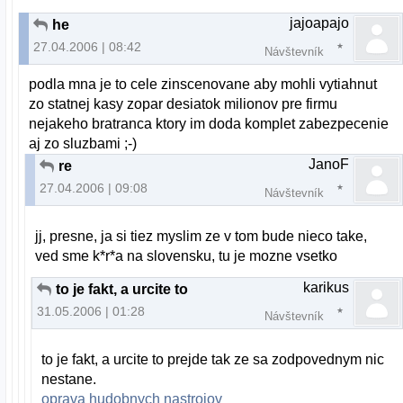
jajoapajo
he
27.04.2006 | 08:42
Návštevník
podla mna je to cele zinscenovane aby mohli vytiahnut
zo statnej kasy zopar desiatok milionov pre firmu
nejakeho bratranca ktory im doda komplet zabezpecenie
aj zo sluzbami ;-)
JanoF
re
27.04.2006 | 09:08
Návštevník
jj, presne, ja si tiez myslim ze v tom bude nieco take,
ved sme k*r*a na slovensku, tu je mozne vsetko
karikus
to je fakt, a urcite to
31.05.2006 | 01:28
Návštevník
to je fakt, a urcite to prejde tak ze sa zodpovednym nic
nestane.
oprava hudobnych nastrojov