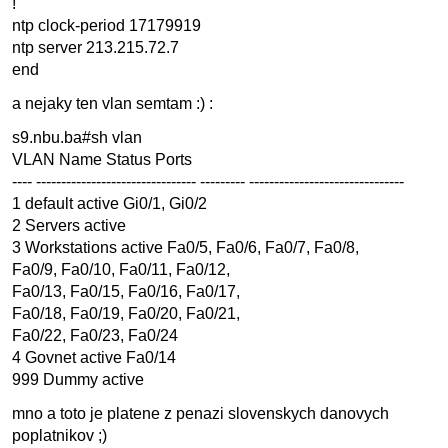
!
ntp clock-period 17179919
ntp server 213.215.72.7
end
a nejaky ten vlan semtam :) :
s9.nbu.ba#sh vlan
VLAN Name Status Ports
---- -------------------------------- --------- -------------------------------
1 default active Gi0/1, Gi0/2
2 Servers active
3 Workstations active Fa0/5, Fa0/6, Fa0/7, Fa0/8,
Fa0/9, Fa0/10, Fa0/11, Fa0/12,
Fa0/13, Fa0/15, Fa0/16, Fa0/17,
Fa0/18, Fa0/19, Fa0/20, Fa0/21,
Fa0/22, Fa0/23, Fa0/24
4 Govnet active Fa0/14
999 Dummy active
mno a toto je platene z penazi slovenskych danovych
poplatnikov ;)