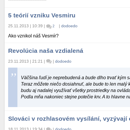
**********************
5 teórií vzniku Vesmiru
25.11.2013 | 10:39
|
|
dodoedo
2
Ako vznikol náš Vesmír?
Revolúcia naša vzdialená
23.11.2013 | 21:21
|
|
dodoedo
Väčšina
ľudí je neprebudená a bude dlho trvať kým sa
Teraz môžete niečo dosiahnuť, ale bude to len malý k
budu aj nadalej využívať všetky prostriedky na ovláda
Podla mňa nakoniec stejne potečie krv. A to hlavne n
Slováci v rozhlasovém vysílání, vyzývají
18.11.2013 | 19:34
|
|
dodoedo