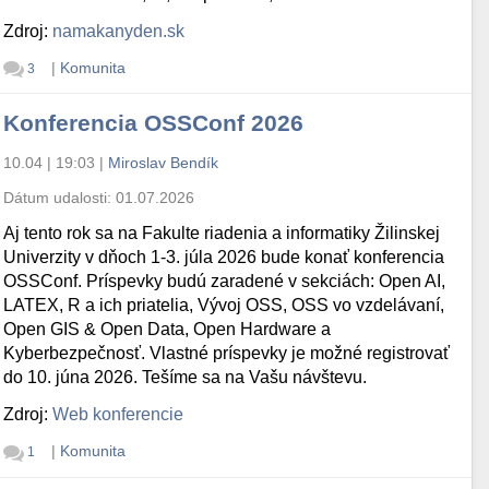
Zdroj:
namakanyden.sk
|
Komunita
3
Konferencia OSSConf 2026
10.04 | 19:03
|
Miroslav Bendík
Dátum udalosti:
01.07.2026
Aj tento rok sa na Fakulte riadenia a informatiky Žilinskej
Univerzity v dňoch 1-3. júla 2026 bude konať konferencia
OSSConf. Príspevky budú zaradené v sekciách: Open AI,
LATEX, R a ich priatelia, Vývoj OSS, OSS vo vzdelávaní,
Open GIS & Open Data, Open Hardware a
Kyberbezpečnosť. Vlastné príspevky je možné registrovať
do 10. júna 2026. Tešíme sa na Vašu návštevu.
Zdroj:
Web konferencie
|
Komunita
1