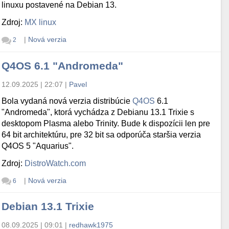
linuxu postavené na Debian 13.
Zdroj:
MX linux
|
Nová verzia
2
Q4OS 6.1 "Andromeda"
12.09.2025 | 22:07
|
Pavel
Bola vydaná nová verzia distribúcie
Q4OS
6.1
"Andromeda", ktorá vychádza z Debianu 13.1 Trixie s
desktopom Plasma alebo Trinity. Bude k dispozícii len pre
64 bit architektúru, pre 32 bit sa odporúča staršia verzia
Q4OS 5 "Aquarius".
Zdroj:
DistroWatch.com
|
Nová verzia
6
Debian 13.1 Trixie
08.09.2025 | 09:01
|
redhawk1975