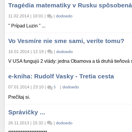
Tragédia matematiky v Rusku spôsobená 
11.02.2014 | 10:01
|
|
dodoedo
" Prípad Luzin " ...
Vo Vesmíre nie sme sami, veríte tomu?
16.01.2014 | 12:19
|
|
dodoedo
V USA fungujú 2 vlády: jedna Obamova a tá druhá tieňov
e-kniha: Rudolf Vasky - Tretia cesta
07.01.2014 | 23:10
|
|
dodoedo
5
Prečítaj si.
Správičky ...
26.11.2013 | 15:32
|
|
dodoedo