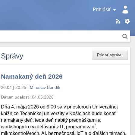
Prihlásiť
Správy
Pridať správu
Namakaný deň 2026
20.04 | 20:25
|
Miroslav Bendík
Dátum udalosti:
04.05.2026
Dňa 4. mája 2026 od 9:00 sa v priestoroch Univerzitnej
knižnice Technickej univerzity v Košiciach bude konať
namakaný deň, teda deň nabitý prednáškami a
workshopmi o vzdelávaní v IT, programovaní,
mikrokontroléroch, AI, bezpečnosti, IoT a o ďalších témach.