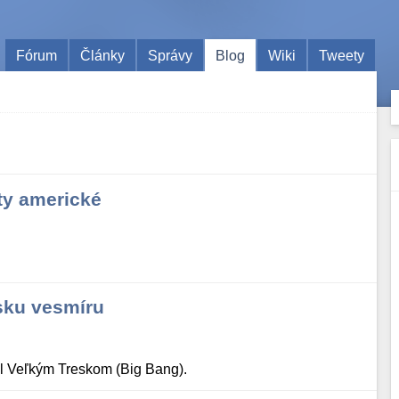
Fórum
Články
Správy
Blog
Wiki
Tweety
ty americké
esku vesmíru
al Veľkým Treskom (Big Bang).