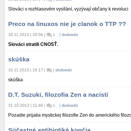
Slováci v rozhlasovém vysílání, vyzývají občany k revoluci
Preco na linuxos nie je clanok o TTP ??
16.11.2013 | 20:56
|
|
dodoedo
1
Slováci stratili CNOSŤ.
skúška
16.11.2013 | 19:17
|
|
dodoedo
skúška
D.T. Suzuki, filozofia Zen a nacisti
31.10.2013 | 11:46
|
|
dodoedo
1
Pozadie prijatia mystickej filozofie Zen do amerického filoz
Súčastné antibiotiká končia ...