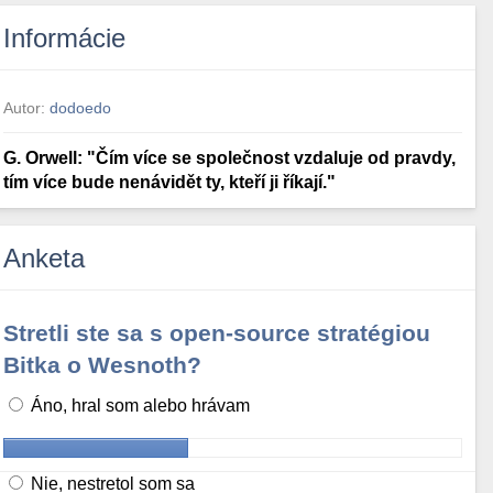
Informácie
Autor:
dodoedo
G. Orwell: "Čím více se společnost vzdaluje od pravdy,
tím více bude nenávidět ty, kteří ji říkají."
Anketa
Stretli ste sa s open-source stratégiou
Bitka o Wesnoth?
Áno, hral som alebo hrávam
Nie, nestretol som sa