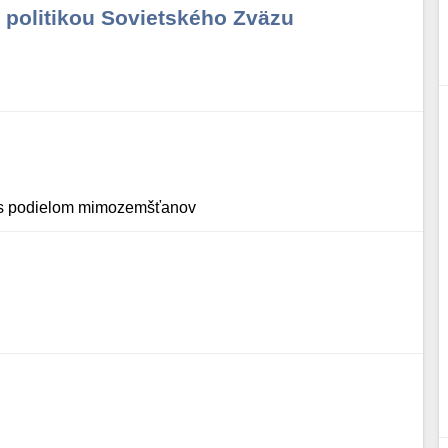
politikou Sovietského Zväzu
á s podielom mimozemšťanov