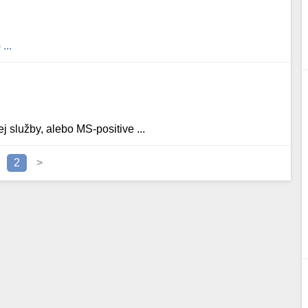
...
 služby, alebo MS-positive ...
2
>