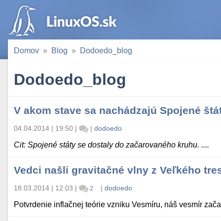
Domov
Blog
Dodoedo_blog
Dodoedo_blog
V akom stave sa nachádzajú Spojené štá
04.04.2014 | 19:50
|
|
dodoedo
Cit: Spojené státy se dostaly do začarovaného kruhu. ....
Vedci našli gravitačné vlny z Veľkého tr
18.03.2014 | 12:03
|
|
dodoedo
2
Potvrdenie inflačnej teórie vzniku Vesmíru, náš vesmír zač