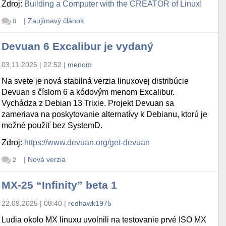
Zdroj:
Building a Computer with the CREATOR of Linux!
|
Zaujímavý článok
8
Devuan 6 Excalibur je vydaný
03.11.2025 | 22:52
|
menom
Na svete je nová stabilná verzia linuxovej distribúcie
Devuan s číslom 6 a kódovým menom Excalibur.
Vychádza z Debian 13 Trixie. Projekt Devuan sa
zameriava na poskytovanie alternatívy k Debianu, ktorú je
možné použiť bez SystemD.
Zdroj:
https://www.devuan.org/get-devuan
|
Nová verzia
2
MX-25 “Infinity” beta 1
22.09.2025 | 08:40
|
redhawk1975
Ludia okolo MX linuxu uvolnili na testovanie prvé ISO MX