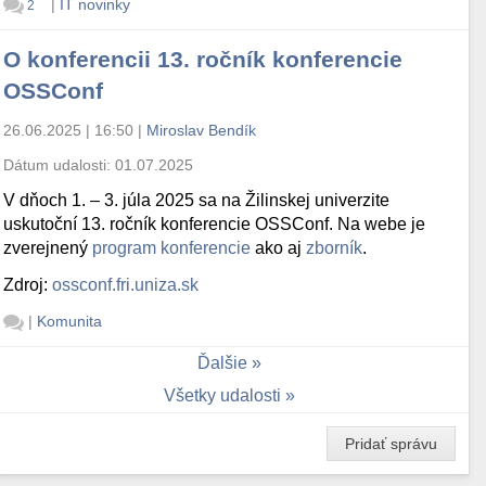
|
IT novinky
2
O konferencii 13. ročník konferencie
OSSConf
26.06.2025 | 16:50
|
Miroslav Bendík
Dátum udalosti:
01.07.2025
V dňoch 1. – 3. júla 2025 sa na Žilinskej univerzite
uskutoční 13. ročník konferencie OSSConf. Na webe je
zverejnený
program konferencie
ako aj
zborník
.
Zdroj:
ossconf.fri.uniza.sk
|
Komunita
Ďalšie
Všetky udalosti
Pridať správu