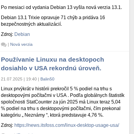
Po mesiaci od vydania Debian 13 vyšla nová verzia 13.1.
Debian 13.1 Trixie opravuje 71 chýb a pridáva 16
bezpečnostných aktualizácií.
Zdroj:
Debian
|
Nová verzia
Používanie Linuxu na desktopoch
dosiahlo v USA rekordnú úroveň.
21.07.2025 | 19:40
|
Balin50
Linux prvýkrát v histórii prekročil 5 % podiel na trhu s
desktopovými počítačmi v USA . Podľa globálnych štatistík
spoločnosti StatCounter za jún 2025 má Linux teraz 5,04
% podiel na trhu s desktopovými počítačmi, čím prekonal
kategóriu „ Neznámy “, ktorá predstavuje 4,76 %.
Zdroj:
https://news.itsfoss.com/linux-desktop-usage-usa/