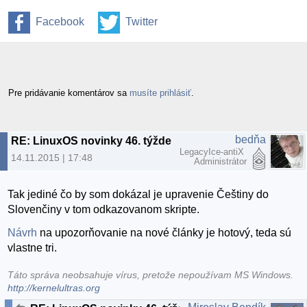
Facebook
Twitter
Pre pridávanie komentárov sa
musíte prihlásiť
.
bedňa
RE: LinuxOS novinky 46. týždeň 2015
LegacyIce-antiX
14.11.2015 | 17:48
Administrátor
Tak jediné čo by som dokázal je upravenie Češtiny do
Slovenčiny v tom odkazovanom skripte.
Návrh
na upozorňovanie na nové články je hotový, teda sú
vlastne tri.
Táto správa neobsahuje vírus, pretože nepoužívam MS Windows.
http://kernelultras.org