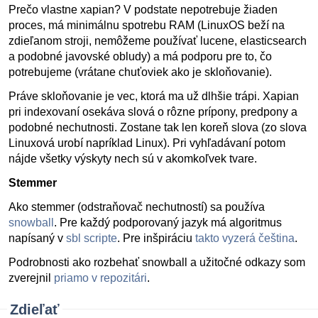
Prečo vlastne xapian? V podstate nepotrebuje žiaden
proces, má minimálnu spotrebu RAM (LinuxOS beží na
zdieľanom stroji, nemôžeme používať lucene, elasticsearch
a podobné javovské obludy) a má podporu pre to, čo
potrebujeme (vrátane chuťoviek ako je skloňovanie).
Práve skloňovanie je vec, ktorá ma už dlhšie trápi. Xapian
pri indexovaní osekáva slová o rôzne prípony, predpony a
podobné nechutnosti. Zostane tak len koreň slova (zo slova
Linuxová urobí napríklad Linux). Pri vyhľadávaní potom
nájde všetky výskyty nech sú v akomkoľvek tvare.
Stemmer
Ako stemmer (odstraňovač nechutností) sa používa
snowball
. Pre každý podporovaný jazyk má algoritmus
napísaný v
sbl scripte
. Pre inšpiráciu
takto vyzerá čeština
.
Podrobnosti ako rozbehať snowball a užitočné odkazy som
zverejnil
priamo v repozitári
.
Zdieľať