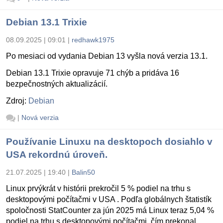
Debian 13.1 Trixie
08.09.2025 | 09:01
|
redhawk1975
Po mesiaci od vydania Debian 13 vyšla nová verzia 13.1.
Debian 13.1 Trixie opravuje 71 chýb a pridáva 16
bezpečnostných aktualizácií.
Zdroj:
Debian
|
Nová verzia
Používanie Linuxu na desktopoch dosiahlo v
USA rekordnú úroveň.
21.07.2025 | 19:40
|
Balin50
Linux prvýkrát v histórii prekročil 5 % podiel na trhu s
desktopovými počítačmi v USA . Podľa globálnych štatistík
spoločnosti StatCounter za jún 2025 má Linux teraz 5,04 %
podiel na trhu s desktopovými počítačmi, čím prekonal