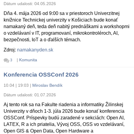
Dátum udalosti:
04.05.2026
Dňa 4. mája 2026 od 9:00 sa v priestoroch Univerzitnej
knižnice Technickej univerzity v Košiciach bude konať
namakaný deň, teda deň nabitý prednáškami a workshopmi
o vzdelávaní v IT, programovaní, mikrokontroléroch, AI,
bezpečnosti, IoT a o ďalších témach.
Zdroj:
namakanyden.sk
|
Komunita
3
Konferencia OSSConf 2026
10.04 | 19:03
|
Miroslav Bendík
Dátum udalosti:
01.07.2026
Aj tento rok sa na Fakulte riadenia a informatiky Žilinskej
Univerzity v dňoch 1-3. júla 2026 bude konať konferencia
OSSConf. Príspevky budú zaradené v sekciách: Open AI,
LATEX, R a ich priatelia, Vývoj OSS, OSS vo vzdelávaní,
Open GIS & Open Data, Open Hardware a