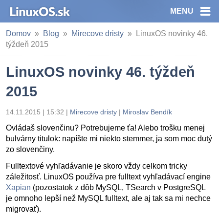
MENU
Domov
Blog
Mirecove dristy
LinuxOS novinky 46.
týždeň 2015
LinuxOS novinky 46. týždeň
2015
14.11.2015 | 15:32
|
Mirecove dristy
|
Miroslav Bendík
Ovládaš slovenčinu? Potrebujeme ťa! Alebo trošku menej
bulvárny titulok: napíšte mi niekto stemmer, ja som moc dutý
zo slovenčiny.
Fulltextové vyhľadávanie je skoro vždy celkom tricky
záležitosť. LinuxOS používa pre fulltext vyhľadávací engine
Xapian
(pozostatok z dôb MySQL, TSearch v PostgreSQL
je omnoho lepší než MySQL fulltext, ale aj tak sa mi nechce
migrovať).