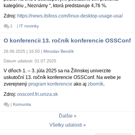
kategóriu „ Neznámy “, ktorá predstavuje 4,76 %.
Zdroj:
https://news.itsfoss.com/linux-desktop-usage-usa/
|
IT novinky
2
O konferencii 13. ročník konferencie OSSConf
26.06.2025 | 16:50
|
Miroslav Bendík
Dátum udalosti:
01.07.2025
V dňoch 1. – 3. júla 2025 sa na Žilinskej univerzite
uskutoční 13. ročník konferencie OSSConf. Na webe je
zverejnený
program konferencie
ako aj
zborník
.
Zdroj:
ossconf.fri.uniza.sk
|
Komunita
Ďalšie
Všetky udalosti