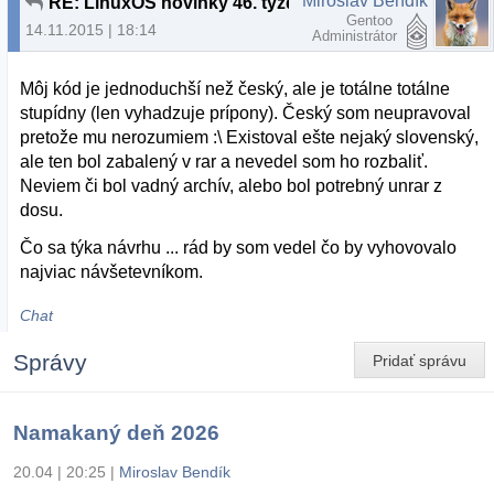
Miroslav Bendík
RE: LinuxOS novinky 46. týždeň 2015
Gentoo
14.11.2015 | 18:14
Administrátor
Môj kód je jednoduchší než český, ale je totálne totálne
stupídny (len vyhadzuje prípony). Český som neupravoval
pretože mu nerozumiem :\ Existoval ešte nejaký slovenský,
ale ten bol zabalený v rar a nevedel som ho rozbaliť.
Neviem či bol vadný archív, alebo bol potrebný unrar z
dosu.
Čo sa týka návrhu ... rád by som vedel čo by vyhovovalo
najviac návšetevníkom.
Chat
Správy
Pridať správu
Namakaný deň 2026
20.04 | 20:25
|
Miroslav Bendík