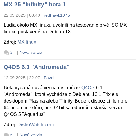
MX-25 “Infinity” beta 1
22.09.2025 | 08:40
|
redhawk1975
Ludia okolo MX linuxu uvolnili na testovanie prvé ISO MX
linuxu postavené na Debian 13.
Zdroj:
MX linux
|
Nová verzia
2
Q4OS 6.1 "Andromeda"
12.09.2025 | 22:07
|
Pavel
Bola vydaná nová verzia distribúcie
Q4OS
6.1
"Andromeda", ktorá vychádza z Debianu 13.1 Trixie s
desktopom Plasma alebo Trinity. Bude k dispozícii len pre
64 bit architektúru, pre 32 bit sa odporúča staršia verzia
Q4OS 5 "Aquarius".
Zdroj:
DistroWatch.com
|
Nová verzia
6