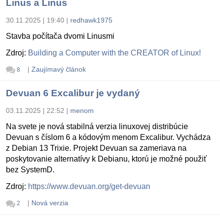
Linus a Linus
30.11.2025 | 19:40
|
redhawk1975
Stavba počítača dvomi Linusmi
Zdroj:
Building a Computer with the CREATOR of Linux!
|
Zaujímavý článok
8
Devuan 6 Excalibur je vydaný
03.11.2025 | 22:52
|
menom
Na svete je nová stabilná verzia linuxovej distribúcie
Devuan s číslom 6 a kódovým menom Excalibur. Vychádza
z Debian 13 Trixie. Projekt Devuan sa zameriava na
poskytovanie alternatívy k Debianu, ktorú je možné použiť
bez SystemD.
Zdroj:
https://www.devuan.org/get-devuan
|
Nová verzia
2