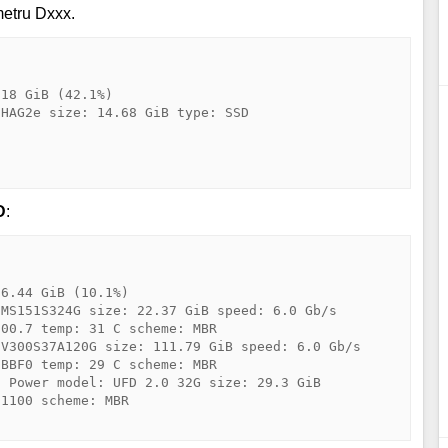
metru Dxxx.
18 GiB (42.1%) 

HAG2e size: 14.68 GiB type: SSD 



D
:
6.44 GiB (10.1%) 

MS151S324G size: 22.37 GiB speed: 6.0 Gb/s 

00.7 temp: 31 C scheme: MBR 

V300S37A120G size: 111.79 GiB speed: 6.0 Gb/s 

BBF0 temp: 29 C scheme: MBR 

 Power model: UFD 2.0 32G size: 29.3 GiB 

1100 scheme: MBR 
