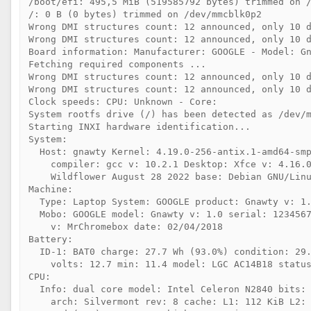
/boot/efi: 495,5 MiB (519585792 bytes) trimmed on /
/: 0 B (0 bytes) trimmed on /dev/mmcblk0p2

Wrong DMI structures count: 12 announced, only 10 d
Wrong DMI structures count: 12 announced, only 10 d
Board information: Manufacturer: GOOGLE - Model: Gn
Fetching required components ...

Wrong DMI structures count: 12 announced, only 10 d
Wrong DMI structures count: 12 announced, only 10 d
Clock speeds: CPU: Unknown - Core: 

System rootfs drive (/) has been detected as /dev/m
Starting INXI hardware identification...

System:

  Host: gnawty Kernel: 4.19.0-256-antix.1-amd64-smp
    compiler: gcc v: 10.2.1 Desktop: Xfce v: 4.16.0
    Wildflower August 28 2022 base: Debian GNU/Linu
Machine:

  Type: Laptop System: GOOGLE product: Gnawty v: 1.
  Mobo: GOOGLE model: Gnawty v: 1.0 serial: 1234567
    v: MrChromebox date: 02/04/2018

Battery:

  ID-1: BAT0 charge: 27.7 Wh (93.0%) condition: 29.
    volts: 12.7 min: 11.4 model: LGC AC14B18 status
CPU:

  Info: dual core model: Intel Celeron N2840 bits: 
    arch: Silvermont rev: 8 cache: L1: 112 KiB L2: 