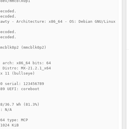
dev/mmcblk0p1

ecoded.

ecoded.

awty - Architecture: x86_64 - OS: Debian GNU/Linux 11 (b
ecoded.

ecoded.

mcblk0p2 (mmcblk0p2)

 arch: x86_64 bits: 64

 Distro: MX-21.2.1_x64

x 11 (bullseye)

0 serial: 123456789

89 UEFI: coreboot

8/36.7 Wh (81.3%)

: N/A

64 type: MCP

1024 KiB
