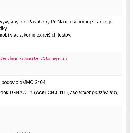
yvýjaný pre Raspberry Pi. Na ich súhrnnej stránke je
dky.
urobí viac a komplexnejších testov.
Benchmarks/master/Storage.sh

6 bodov a eMMC 2404.
ebooku GNAWTY (
Acer CB3-111
),
ako vidieť používa inxi,