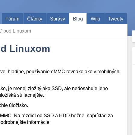
Fórum
Články
Správy
Blog
Wiki
Tweety
C pod Linuxom
od Linuxom
novej hladine, používanie eMMC rovnako ako v mobilných
ko, je menej zložitý ako SSD, ale nedosahuje jeho
ložiská sú lacnejšie.
chle úložisko.
 eMMC. Na rozdiel od SSD a HDD bežne, napríklad za
 podrobnejšie informácie.