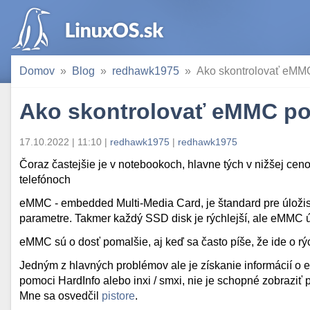
Domov
Blog
redhawk1975
Ako skontrolovať eMM
Ako skontrolovať eMMC p
17.10.2022 | 11:10
|
redhawk1975
|
redhawk1975
Čoraz častejšie je v notebookoch, hlavne tých v nižšej ce
telefónoch
eMMC -
embedded Multi-Media Card, je štandard pre úložis
parametre. Takmer každý SSD disk je rýchlejší, ale eMMC ú
eMMC sú o dosť pomalšie, aj keď sa často píše, že ide o rý
Jedným z hlavných problémov ale je získanie informácií o
pomoci HardInfo alebo inxi / smxi, nie je schopné zobraziť
Mne sa osvedčil
pistore
.