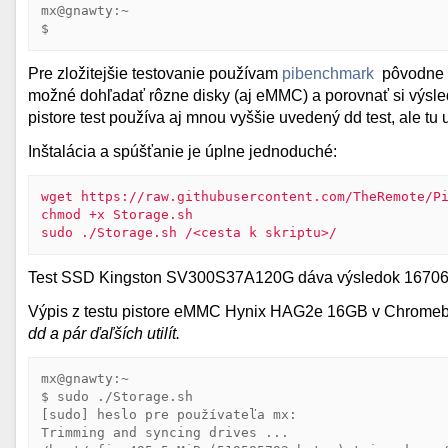
​mx@gnawty:~

$ 
Pre zložitejšie testovanie používam
pibenchmark
pôvodne v
možné dohľadať rôzne disky (aj eMMC) a porovnať si výsle
pistore test používa aj mnou vyššie uvedený dd test, ale tu 
Inštalácia a spúšťanie je úplne jednoduché:
wget https://raw.githubusercontent.com/TheRemote/Pi
chmod +x Storage.sh

sudo ./Storage.sh /<cesta k skriptu>/
Test SSD Kingston SV300S37A120G dáva výsledok 1670
Výpis z testu pistore eMMC Hynix HAG2e 16GB v Chrom
dd a pár ďaľších utilít.
mx@gnawty:~

$ sudo ./Storage.sh

[sudo] heslo pre používateľa mx: 

Trimming and syncing drives ...
