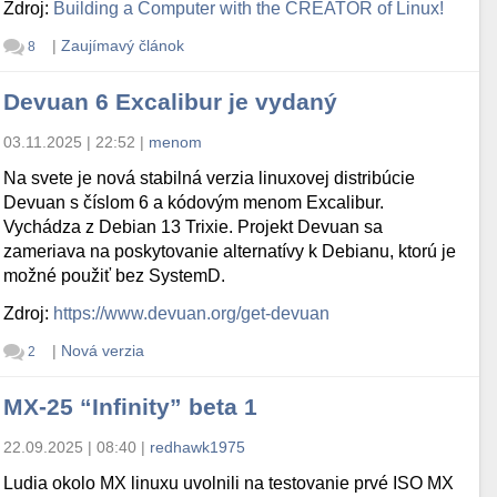
Zdroj:
Building a Computer with the CREATOR of Linux!
|
Zaujímavý článok
8
Devuan 6 Excalibur je vydaný
03.11.2025 | 22:52
|
menom
Na svete je nová stabilná verzia linuxovej distribúcie
Devuan s číslom 6 a kódovým menom Excalibur.
Vychádza z Debian 13 Trixie. Projekt Devuan sa
zameriava na poskytovanie alternatívy k Debianu, ktorú je
možné použiť bez SystemD.
Zdroj:
https://www.devuan.org/get-devuan
|
Nová verzia
2
MX-25 “Infinity” beta 1
22.09.2025 | 08:40
|
redhawk1975
Ludia okolo MX linuxu uvolnili na testovanie prvé ISO MX