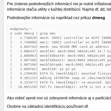
Pre zistenie podrobnejších informácií nie je nutné inštalovať
informácie stačia utility v každej distribúcií. Najmä df, dd, l
Podrobnejšie informácie sú napríklad cez príkaz
dmesg
mx@gnawty:~

$ sudo dmesg | grep mmc

[    2.738029] mmc0: SDHCI controller on ACPI [8086
[    2.740088] mmc1: SDHCI controller on ACPI [8086
[    2.885743] mmc0: new HS200 MMC card at address 
[    2.886337] mmcblk0: mmc0:0001 HAG2e\x05 14.7 Gi
[    2.886863] mmcblk0boot0: mmc0:0001 HAG2e\x05 pa
[    2.887368] mmcblk0boot1: mmc0:0001 HAG2e\x05 pa
[    2.887598] mmcblk0rpmb: mmc0:0001 HAG2e\x05 par
[    2.889762]  mmcblk0: p1 p2 p3

[    5.239929] EXT4-fs (mmcblk0p2): mounted filesys
[    9.301115] Adding 1070076k swap on /dev/mmcblk0
[    9.323477] EXT4-fs (mmcblk0p2): re-mounted. Opt
[   10.065159] FAT-fs (mmcblk0p1): utf8 is not a r
Ako vidieť oproti inxi sú zobrazené informácie aj o partíciách
Osobne na základnú identifikáciu používam df.