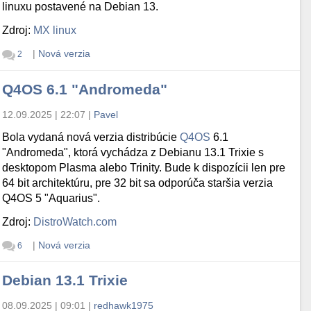
linuxu postavené na Debian 13.
Zdroj:
MX linux
|
Nová verzia
2
Q4OS 6.1 "Andromeda"
12.09.2025 | 22:07
|
Pavel
Bola vydaná nová verzia distribúcie
Q4OS
6.1
"Andromeda", ktorá vychádza z Debianu 13.1 Trixie s
desktopom Plasma alebo Trinity. Bude k dispozícii len pre
64 bit architektúru, pre 32 bit sa odporúča staršia verzia
Q4OS 5 "Aquarius".
Zdroj:
DistroWatch.com
|
Nová verzia
6
Debian 13.1 Trixie
08.09.2025 | 09:01
|
redhawk1975