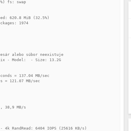
%) fs: swap

ed: 620.8 MiB (32.5%)

ckages: 1974





esár alebo súbor neexistuje

ix - Model:  - Size: 13.2G

conds = 137.04 MB/sec

s = 121.07 MB/sec

, 38,9 MB/s

- 4k RandRead: 6404 IOPS (25616 KB/s)
