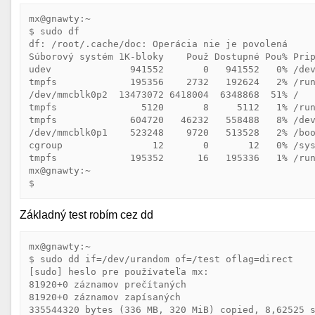
mx@gnawty:~

$ sudo df

df: /root/.cache/doc: Operácia nie je povolená

Súborový systém 1K-bloky    Použ Dostupné Pou% Prip
udev              941552       0   941552   0% /dev
tmpfs             195356    2732   192624   2% /run
/dev/mmcblk0p2  13473072 6418004  6348868  51% /

tmpfs               5120       8     5112   1% /run
tmpfs             604720   46232   558488   8% /dev
/dev/mmcblk0p1    523248    9720   513528   2% /boo
cgroup                12       0       12   0% /sys
tmpfs             195352      16   195336   1% /run
mx@gnawty:~

$ 
Základný test robím cez dd
mx@gnawty:~

$ sudo dd if=/dev/urandom of=/test oflag=direct

[sudo] heslo pre používateľa mx: 

81920+0 záznamov prečítaných

81920+0 záznamov zapísaných

335544320 bytes (336 MB, 320 MiB) copied, 8,62525 s