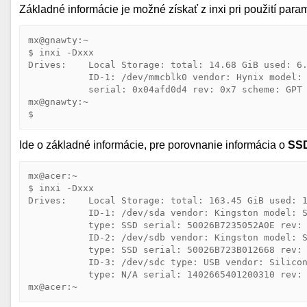
Základné informácie je možné získať z inxi pri použití para
mx@gnawty:~

$ inxi -Dxxx

Drives:    Local Storage: total: 14.68 GiB used: 6.
           ID-1: /dev/mmcblk0 vendor: Hynix model: 
           serial: 0x04afd0d4 rev: 0x7 scheme: GPT 
mx@gnawty:~

$ 
Ide o základné informácie, pre porovnanie informácia o
SS
mx@acer:~

$ inxi -Dxxx

Drives:    Local Storage: total: 163.45 GiB used: 1
           ID-1: /dev/sda vendor: Kingston model: S
           type: SSD serial: 50026B7235052A0E rev: 
           ID-2: /dev/sdb vendor: Kingston model: S
           type: SSD serial: 50026B723B012668 rev: 
           ID-3: /dev/sdc type: USB vendor: Silicon
           type: N/A serial: 1402665401200310 rev: 
mx@acer:~