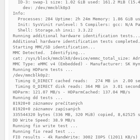
  ID-3: swap-1 size: 1.02 GiB used: 161.2 MiB (15.4
    dev: /dev/mmcblk0p3

Info:

  Processes: 284 Uptime: 2h 24m Memory: 1.86 GiB us
  Init: SysVinit runlevel: 5 Compilers: gcc: N/A Pa
  Shell: Storage.sh inxi: 3.3.22

Running additional hardware identification tests...
Additional hardware identification tests completed.
Starting MMC/SD identification...

MMC Detected.  Identifying...

cat: /sys/block/mmcblk0/device/emmc_total_size: Adr
MMC Type: eMMC v4 (Embedded) - Manufacturer: SK Hyn
Running HDParm tests ...

/dev/mmcblk0p2:

 Timing O_DIRECT cached reads:   274 MB in  2.00 se
 Timing O_DIRECT disk reads: 364 MB in  3.01 second
HDParm: 121.07 MB/s - HDParmCached: 137.04 MB/s

Running dd tests ...

81920+0 záznamov prečítaných

81920+0 záznamov zapísaných

335544320 bytes (336 MB, 320 MiB) copied, 8,62525 s
DD Write Speed: 38.9 MB/s

Running fio write test ...

Running fio read test ...

FIO results - 4k RandWrite: 3002 IOPS (12011 KB/s) 