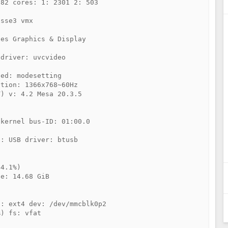
82 cores: 1: 2301 2: 503

sse3 vmx

es Graphics & Display

driver: uvcvideo

ed: modesetting

tion: 1366x768~60Hz

) v: 4.2 Mesa 20.3.5

kernel bus-ID: 01:00.0

: USB driver: btusb

4.1%)

e: 14.68 GiB

: ext4 dev: /dev/mmcblk0p2

) fs: vfat
