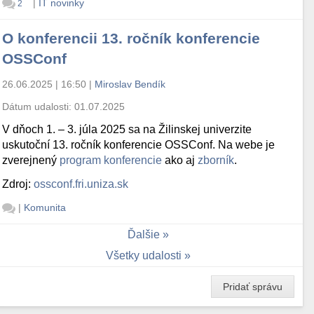
|
IT novinky
2
O konferencii 13. ročník konferencie
OSSConf
26.06.2025 | 16:50
|
Miroslav Bendík
Dátum udalosti:
01.07.2025
V dňoch 1. – 3. júla 2025 sa na Žilinskej univerzite
uskutoční 13. ročník konferencie OSSConf. Na webe je
zverejnený
program konferencie
ako aj
zborník
.
Zdroj:
ossconf.fri.uniza.sk
|
Komunita
Ďalšie
Všetky udalosti
Pridať správu