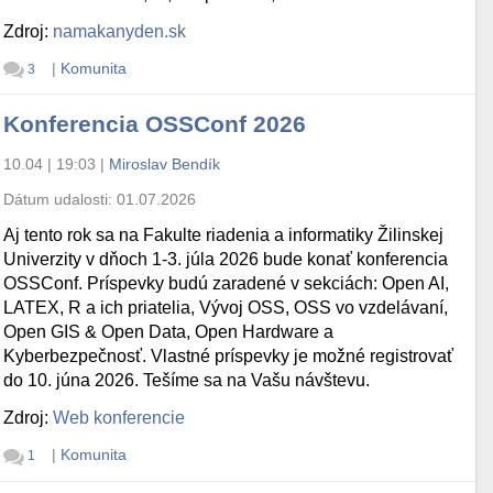
Zdroj:
namakanyden.sk
|
Komunita
3
Konferencia OSSConf 2026
10.04 | 19:03
|
Miroslav Bendík
Dátum udalosti:
01.07.2026
Aj tento rok sa na Fakulte riadenia a informatiky Žilinskej
Univerzity v dňoch 1-3. júla 2026 bude konať konferencia
OSSConf. Príspevky budú zaradené v sekciách: Open AI,
LATEX, R a ich priatelia, Vývoj OSS, OSS vo vzdelávaní,
Open GIS & Open Data, Open Hardware a
Kyberbezpečnosť. Vlastné príspevky je možné registrovať
do 10. júna 2026. Tešíme sa na Vašu návštevu.
Zdroj:
Web konferencie
|
Komunita
1