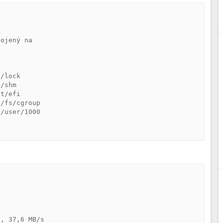
ojený na





/lock

/shm

t/efi

/fs/cgroup

/user/1000

, 37,6 MB/s
