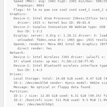
  Speed (MHz): avg: 1402 high: 2301 min/max: 500/25
    bogomips: 8663

  Flags: ht lm nx pae sse sse2 sse3 sse4_1 sse4_2 s
Graphics:

  Device-1: Intel Atom Processor Z36xxx/Z37xxx Seri
    driver: i915 v: kernel bus-ID: 00:02.0

  Device-2: Sunplus Innovation HD WebCam type: USB 
    bus-ID: 1-3:2

  Display: server: X.Org v: 1.20.11 driver: X: load
    unloaded: fbdev,vesa dri: i965 gpu: i915 resolu
  OpenGL: renderer: Mesa DRI Intel HD Graphics (BYT
    direct render: Yes

Network:

  Device-1: Intel Wireless 7265 driver: iwlwifi v: 
  IF: wlan0 state: up mac: 7c:b0:c2:b0:ff:95

  Device-2: Intel Bluetooth wireless interface type
    bus-ID: 1-4:3

Drives:

  Local Storage: total: 14.68 GiB used: 6.47 GiB (4
  ID-1: /dev/mmcblk0 vendor: Hynix model: HAG2e siz
  Message: No optical or floppy data found.

Partition:

  ID-1: / size: 12.85 GiB used: 6.31 GiB (49.1%) fs
  ID-2: /boot/efi size: 511 MiB used: 9.5 MiB (1.9%
    dev: /dev/mmcblk0p1
