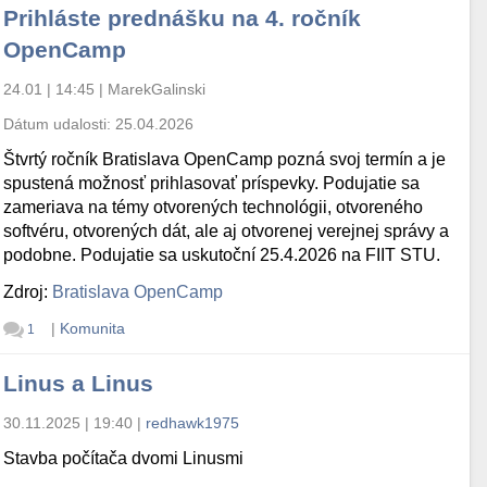
Prihláste prednášku na 4. ročník
OpenCamp
24.01 | 14:45
|
MarekGalinski
Dátum udalosti:
25.04.2026
Štvrtý ročník Bratislava OpenCamp pozná svoj termín a je
spustená možnosť prihlasovať príspevky. Podujatie sa
zameriava na témy otvorených technológii, otvoreného
softvéru, otvorených dát, ale aj otvorenej verejnej správy a
podobne. Podujatie sa uskutoční 25.4.2026 na FIIT STU.
Zdroj:
Bratislava OpenCamp
|
Komunita
1
Linus a Linus
ll be case sensitive!
30.11.2025 | 19:40
|
redhawk1975
Stavba počítača dvomi Linusmi