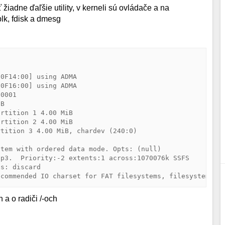
 žiadne ďaľšie utility, v kerneli sú ovládače a na
sblk, fdisk a dmesg
0F14:00] using ADMA

0F16:00] using ADMA

0001

B 

rtition 1 4.00 MiB

rtition 2 4.00 MiB

tition 3 4.00 MiB, chardev (240:0)

tem with ordered data mode. Opts: (null)

p3.  Priority:-2 extents:1 across:1070076k SSFS

s: discard

ecommended IO charset for FAT filesystems, filesystem wi
 a o radiči /-och