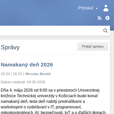
Prihlásiť
Správy
Pridať správu
Namakaný deň 2026
20.04 | 20:25
|
Miroslav Bendík
Dátum udalosti:
04.05.2026
Dňa 4. mája 2026 od 9:00 sa v priestoroch Univerzitnej
knižnice Technickej univerzity v Košiciach bude konať
namakaný deň, teda deň nabitý prednáškami a
workshopmi o vzdelávaní v IT, programovaní,
mikrokontroléroch, AI, bezpečnosti, IoT a o ďalších témach.