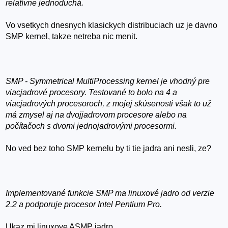
relatívne jednoduchá.
Vo vsetkych dnesnych klasickych distribuciach uz je davno
SMP kernel, takze netreba nic menit.
SMP - Symmetrical MultiProcessing kernel je vhodný pre
viacjadrové procesory. Testované to bolo na 4 a
viacjadrových procesoroch, z mojej skúsenosti však to už
má zmysel aj na dvojjadrovom procesore alebo na
počítačoch s dvomi jednojadrovými procesormi.
No ved bez toho SMP kernelu by ti tie jadra ani nesli, ze?
Implementované funkcie SMP ma linuxové jadro od verzie
2.2 a podporuje procesor Intel Pentium Pro.
Ukaz mi linuxove ASMP jadro.