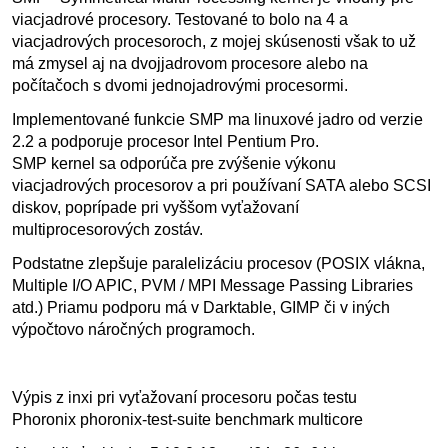
viacjadrové procesory. Testované to bolo na 4 a
viacjadrových procesoroch, z mojej skúsenosti však to už
má zmysel aj na dvojjadrovom procesore alebo na
počítačoch s dvomi jednojadrovými procesormi.
Implementované funkcie SMP ma linuxové jadro od verzie
2.2 a podporuje procesor Intel Pentium Pro.
SMP kernel sa odporúča pre zvýšenie výkonu
viacjadrových procesorov a pri používaní SATA alebo SCSI
diskov, poprípade pri vyššom vyťažovaní
multiprocesorových zostáv.
Podstatne zlepšuje paralelizáciu procesov (POSIX vlákna,
Multiple I/O APIC, PVM / MPI Message Passing Libraries
atd.) Priamu podporu má v Darktable, GIMP či v iných
výpočtovo náročných programoch.
Výpis z inxi pri vyťažovaní procesoru počas testu
Phoronix phoronix-test-suite benchmark multicore