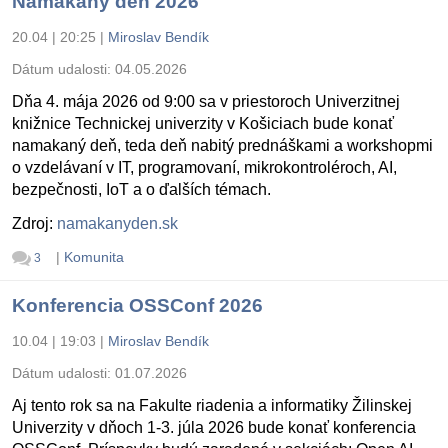
Namakaný deň 2026
20.04 | 20:25
|
Miroslav Bendík
Dátum udalosti:
04.05.2026
Dňa 4. mája 2026 od 9:00 sa v priestoroch Univerzitnej
knižnice Technickej univerzity v Košiciach bude konať
namakaný deň, teda deň nabitý prednáškami a workshopmi
o vzdelávaní v IT, programovaní, mikrokontroléroch, AI,
bezpečnosti, IoT a o ďalších témach.
Zdroj:
namakanyden.sk
|
Komunita
3
Konferencia OSSConf 2026
10.04 | 19:03
|
Miroslav Bendík
Dátum udalosti:
01.07.2026
Aj tento rok sa na Fakulte riadenia a informatiky Žilinskej
Univerzity v dňoch 1-3. júla 2026 bude konať konferencia