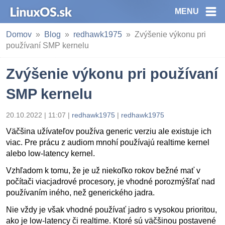
MENU
Domov
Blog
redhawk1975
Zvýšenie výkonu pri
používaní SMP kernelu
Zvýšenie výkonu pri používaní
SMP kernelu
20.10.2022 | 11:07
|
redhawk1975
|
redhawk1975
Väčšina užívateľov používa generic verziu ale existuje ich
viac. Pre prácu z audiom mnohí používajú realtime kernel
alebo low-latency kernel.
Vzhľadom k tomu, že je už niekoľko rokov bežné mať v
počítači viacjadrové procesory, je vhodné porozmýšľať nad
používaním iného, než generického jadra.
Nie vždy je však vhodné používať jadro s vysokou prioritou,
ako je low-latency či realtime. Ktoré sú väčšinou postavené