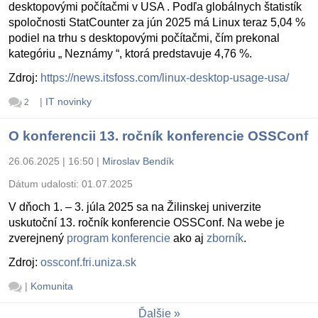
desktopovými počítačmi v USA . Podľa globálnych štatistík
spoločnosti StatCounter za jún 2025 má Linux teraz 5,04 %
podiel na trhu s desktopovými počítačmi, čím prekonal
kategóriu „ Neznámy “, ktorá predstavuje 4,76 %.
Zdroj:
https://news.itsfoss.com/linux-desktop-usage-usa/
|
IT novinky
2
O konferencii 13. ročník konferencie OSSConf
26.06.2025 | 16:50
|
Miroslav Bendík
Dátum udalosti:
01.07.2025
V dňoch 1. – 3. júla 2025 sa na Žilinskej univerzite
uskutoční 13. ročník konferencie OSSConf. Na webe je
zverejnený
program konferencie
ako aj
zborník
.
Zdroj:
ossconf.fri.uniza.sk
|
Komunita
Ďalšie