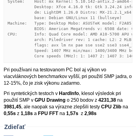
System:    Host: mx Kernel: 5.10.142-antix.2-amd64-sm
           Desktop: Xfce 4.16.0 tk: Gtk 3.24.24 info:
           dm: LightDM 1.26.0 Distro: MX-21.2.1_x64 W
           base: Debian GNU/Linux 11 (bullseye) 

Machine:   Type: Desktop Mobo: ASUSTeK model: F2A85-M
           BIOS: American Megatrends v: 6508 date: 07
CPU:       Info: Quad Core model: AMD A10-5700 APU wi
           arch: Piledriver rev: 1 cache: L2: 2 MiB 

           flags: avx lm nx pae sse sse2 sse3 sse4_1 
           Speed: 1407 MHz min/max: 1400/3400 MHz boo
Pri používani na testovanom PC bol aj výkon vo
viacvláknových benchmarkov vyšší, pri použití SMP jadra, o
12-15%, čo je zisk výkonu zadarmo.
Pri syntetických testoch v
HardInfo
, klesol výsledok pri
použití SMP v
GPU Drawing
o 250 bodov z
4231,38
na
3981,45
, ale naopak sa výrazne zlepšili testy
CPU Zlib
na
0,55s
z
1,18s
a
FPU FFT
na
1,57s
z
2,98s
Zdieľať