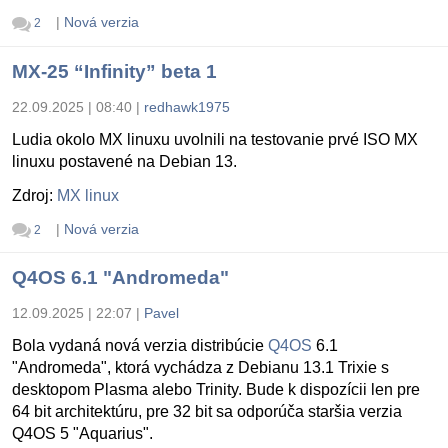
|
Nová verzia
2
MX-25 “Infinity” beta 1
22.09.2025 | 08:40
|
redhawk1975
Ludia okolo MX linuxu uvolnili na testovanie prvé ISO MX
linuxu postavené na Debian 13.
Zdroj:
MX linux
|
Nová verzia
2
Q4OS 6.1 "Andromeda"
12.09.2025 | 22:07
|
Pavel
Bola vydaná nová verzia distribúcie
Q4OS
6.1
"Andromeda", ktorá vychádza z Debianu 13.1 Trixie s
desktopom Plasma alebo Trinity. Bude k dispozícii len pre
64 bit architektúru, pre 32 bit sa odporúča staršia verzia
Q4OS 5 "Aquarius".