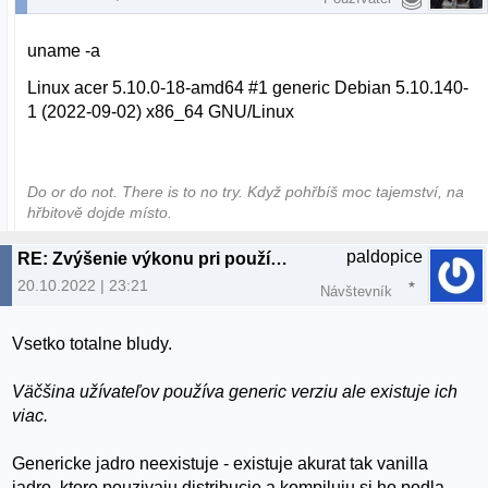
uname -a
Linux acer 5.10.0-18-amd64 #1 generic Debian 5.10.140-
1 (2022-09-02) x86_64 GNU/Linux
Do or do not. There is to no try.​ Když pohřbíš moc tajemství, na
hřbitově dojde místo.
paldopice
RE: Zvýšenie výkonu pri používaní SMP kernelu
20.10.2022 | 23:21
Návštevník
Vsetko totalne bludy.
Väčšina užívateľov používa generic verziu ale existuje ich
viac.
Genericke jadro neexistuje - existuje akurat tak vanilla
jadro, ktore pouzivaju distribucie a kompiluju si ho podla