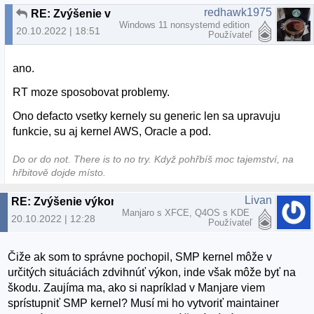
redhawk1975
RE: Zvýšenie výkonu pri používaní SMP kernelu
Windows 11 nonsystemd edition
20.10.2022 | 18:51
Používateľ
ano.
RT moze sposobovat problemy.
Ono defacto vsetky kernely su generic len sa upravuju
funkcie, su aj kernel AWS, Oracle a pod.
Do or do not. There is to no try.​ Když pohřbíš moc tajemství, na
hřbitově dojde místo.
Livan
RE: Zvýšenie výkonu pri používaní SMP kernelu
Manjaro s XFCE, Q4OS s KDE
20.10.2022 | 12:28
Používateľ
Čiže ak som to správne pochopil, SMP kernel môže v
určitých situáciách zdvihnúť výkon, inde však môže byť na
škodu. Zaujíma ma, ako si napríklad v Manjare viem
sprístupniť SMP kernel? Musí mi ho vytvoriť maintainer