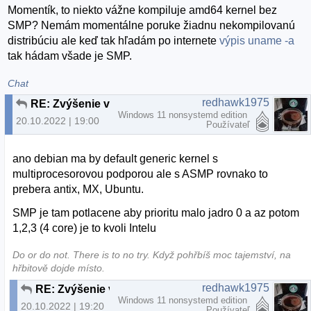
Momentík, to niekto vážne kompiluje amd64 kernel bez
SMP? Nemám momentálne poruke žiadnu nekompilovanú
distribúciu ale keď tak hľadám po internete
výpis uname -a
tak hádam všade je SMP.
Chat
redhawk1975
RE: Zvýšenie výkonu pri používaní SMP kernelu
Windows 11 nonsystemd edition
20.10.2022 | 19:00
Používateľ
ano debian ma by default generic kernel s
multiprocesorovou podporou ale s ASMP rovnako to
prebera antix, MX, Ubuntu.
SMP je tam potlacene aby prioritu malo jadro 0 a az potom
1,2,3 (4 core) je to kvoli Intelu
Do or do not. There is to no try.​ Když pohřbíš moc tajemství, na
hřbitově dojde místo.
redhawk1975
RE: Zvýšenie výkonu pri používaní SMP kernelu
Windows 11 nonsystemd edition
20.10.2022 | 19:20
Používateľ