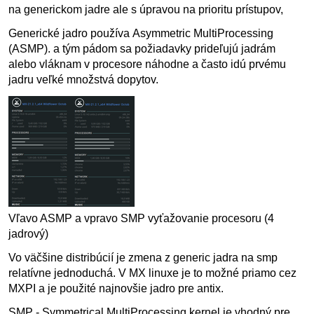
na generickom jadre ale s úpravou na prioritu prístupov,
Generické jadro používa
Asymmetric MultiProcessing
(ASMP). a tým pádom sa požiadavky prideľujú jadrám
alebo vláknam v procesore náhodne a často idú prvému
jadru veľké množstvá dopytov.
Vľavo ASMP a vpravo SMP vyťažovanie procesoru (4
jadrový)
Vo väčšine distribúcií je zmena z generic jadra na smp
relatívne jednoduchá. V MX linuxe je to možné priamo cez
MXPI a je použité najnovšie jadro pre antix.
SMP - Symmetrical MultiProcessing kernel je vhodný pre