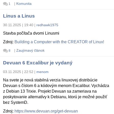
|
Komunita
1
Linus a Linus
30.11.2025 | 19:40
|
redhawk1975
Stavba počítača dvomi Linusmi
Zdroj:
Building a Computer with the CREATOR of Linux!
|
Zaujímavý článok
8
Devuan 6 Excalibur je vydaný
03.11.2025 | 22:52
|
menom
Na svete je nová stabilná verzia linuxovej distribúcie
Devuan s číslom 6 a kódovým menom Excalibur. Vychádza
z Debian 13 Trixie. Projekt Devuan sa zameriava na
poskytovanie alternatívy k Debianu, ktorú je možné použiť
bez SystemD.
Zdroj:
https://www.devuan.org/get-devuan