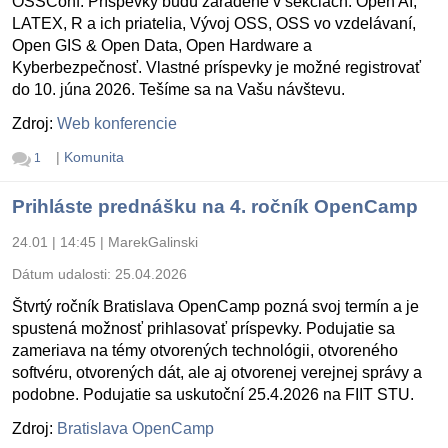
OSSConf. Príspevky budú zaradené v sekciách: Open AI,
LATEX, R a ich priatelia, Vývoj OSS, OSS vo vzdelávaní,
Open GIS & Open Data, Open Hardware a
Kyberbezpečnosť. Vlastné príspevky je možné registrovať
do 10. júna 2026. Tešíme sa na Vašu návštevu.
Zdroj:
Web konferencie
|
Komunita
1
Prihláste prednášku na 4. ročník OpenCamp
24.01 | 14:45
|
MarekGalinski
Dátum udalosti:
25.04.2026
Štvrtý ročník Bratislava OpenCamp pozná svoj termín a je
spustená možnosť prihlasovať príspevky. Podujatie sa
zameriava na témy otvorených technológii, otvoreného
softvéru, otvorených dát, ale aj otvorenej verejnej správy a
podobne. Podujatie sa uskutoční 25.4.2026 na FIIT STU.
Zdroj:
Bratislava OpenCamp