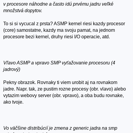
v procesore náhodne a často idú prvému jadru veľké
množstvá dopytov.
To si si vycucal z prsta? ASMP kernel riesi kazdy procesor
(core) samostatne, kazdy ma svoju pamat, na jednom
procesore bezi kernel, druhy riesi I/O operacie, atd.
Vľavo ASMP a vpravo SMP vyťažovanie procesoru (4
jadrový)
Pekny obrazok. Rovnaky ti viem urobit aj na rovnakom
jadre. Napr. tak, ze pustim rozne procesy (obr. vlavo) alebo
vytazim webovy server (obr. vpravo), a oba budu rovnake,
ako tvoje.
Vo väčšine distribúcií je zmena z generic jadra na smp