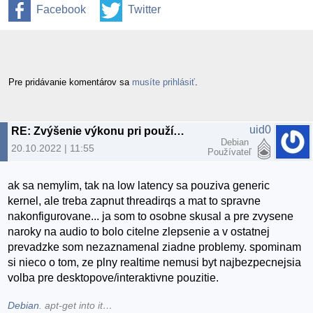
Facebook
Twitter
Pre pridávanie komentárov sa
musíte prihlásiť
.
uid0
RE: Zvýšenie výkonu pri používaní SMP kernelu
Debian
20.10.2022 | 11:55
Používateľ
ak sa nemylim, tak na low latency sa pouziva generic
kernel, ale treba zapnut threadirqs a mat to spravne
nakonfigurovane... ja som to osobne skusal a pre zvysene
naroky na audio to bolo citelne zlepsenie a v ostatnej
prevadzke som nezaznamenal ziadne problemy. spominam
si nieco o tom, ze plny realtime nemusi byt najbezpecnejsia
volba pre desktopove/interaktivne pouzitie.
Debian
. apt-get into it…