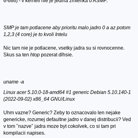
6-686) - v kerneli nie je jedina zmienka o ASMP.
SMP je tam potlacene aby prioritu malo jadro 0 a az potom
1,2,3 (4 core) je to kvoli Intelu
Nic tam nie je potlacene, vsetky jadra su si rovnocenne.
Skus sa ten
htop
pozerat dlhsie.
uname -a
Linux acer 5.10.0-18-amd64 #1 generic Debian 5.10.140-1
(2022-09-02) x86_64 GNU/Linux
Uhm vazne? Generic? Zeby to oznacovalo len nejake
genericke, rozumej defaultne jadro v danej distribucii? Ved
v tom "nazve" jadra moze byt cokolvek, co si tam pri
kompilacii napises.