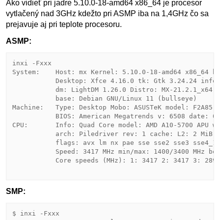
Ako vidieť pri jadre 5.10.0-18-amd64 x86_64 je procesor
vytlačený nad 3GHz kdežto pri ASMP iba na 1,4GHz čo sa
prejavuje aj pri teplote procesoru.
ASMP:
inxi -Fxxx

System:    Host: mx Kernel: 5.10.0-18-amd64 x86_64 bi
           Desktop: Xfce 4.16.0 tk: Gtk 3.24.24 info:
           dm: LightDM 1.26.0 Distro: MX-21.2.1_x64 W
           base: Debian GNU/Linux 11 (bullseye) 

Machine:   Type: Desktop Mobo: ASUSTeK model: F2A85-M
           BIOS: American Megatrends v: 6508 date: 07
CPU:       Info: Quad Core model: AMD A10-5700 APU wi
           arch: Piledriver rev: 1 cache: L2: 2 MiB 

           flags: avx lm nx pae sse sse2 sse3 sse4_1 
           Speed: 3417 MHz min/max: 1400/3400 MHz boo
           Core speeds (MHz): 1: 3417 2: 3417 3: 2892
SMP:
$ inxi -Fxxx
