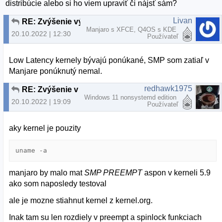
distribúcie alebo si ho viem upraviť či nájsť sám?
Livan
RE: Zvýšenie výkonu pri používaní SMP kernelu
Manjaro s XFCE, Q4OS s KDE
20.10.2022 | 12:30
Používateľ
Low Latency kernely bývajú ponúkané, SMP som zatiaľ v
Manjare ponúknutý nemal.
redhawk1975
RE: Zvýšenie výkonu pri používaní SMP kernelu
Windows 11 nonsystemd edition
20.10.2022 | 19:09
Používateľ
aky kernel je pouzity
uname
 -a
manjaro by malo mat
SMP PREEMPT
aspon v kerneli 5.9
ako som naposledy testoval
ale je mozne stiahnut kernel z kernel.org.
Inak tam su len rozdiely v preempt a spinlock funkciach