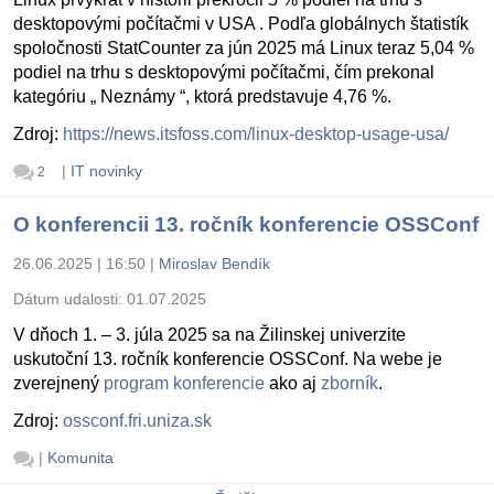
desktopovými počítačmi v USA . Podľa globálnych štatistík
spoločnosti StatCounter za jún 2025 má Linux teraz 5,04 %
podiel na trhu s desktopovými počítačmi, čím prekonal
kategóriu „ Neznámy “, ktorá predstavuje 4,76 %.
Zdroj:
https://news.itsfoss.com/linux-desktop-usage-usa/
|
IT novinky
2
O konferencii 13. ročník konferencie OSSConf
26.06.2025 | 16:50
|
Miroslav Bendík
Dátum udalosti:
01.07.2025
V dňoch 1. – 3. júla 2025 sa na Žilinskej univerzite
uskutoční 13. ročník konferencie OSSConf. Na webe je
zverejnený
program konferencie
ako aj
zborník
.
Zdroj:
ossconf.fri.uniza.sk
|
Komunita