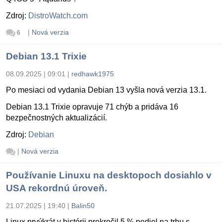
Zdroj:
DistroWatch.com
|
Nová verzia
6
Debian 13.1 Trixie
08.09.2025 | 09:01
|
redhawk1975
Po mesiaci od vydania Debian 13 vyšla nová verzia 13.1.
Debian 13.1 Trixie opravuje 71 chýb a pridáva 16
bezpečnostných aktualizácií.
Zdroj:
Debian
|
Nová verzia
Používanie Linuxu na desktopoch dosiahlo v
USA rekordnú úroveň.
21.07.2025 | 19:40
|
Balin50
Linux prvýkrát v histórii prekročil 5 % podiel na trhu s