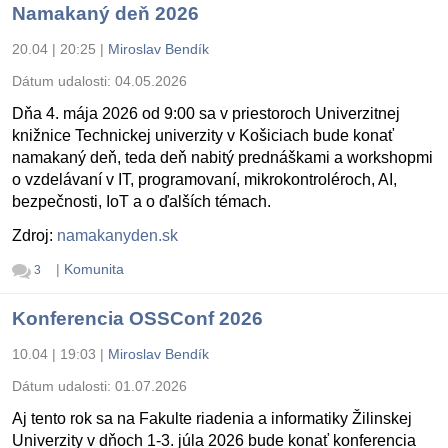
Namakaný deň 2026
20.04 | 20:25
|
Miroslav Bendík
Dátum udalosti:
04.05.2026
Dňa 4. mája 2026 od 9:00 sa v priestoroch Univerzitnej
knižnice Technickej univerzity v Košiciach bude konať
namakaný deň, teda deň nabitý prednáškami a workshopmi
o vzdelávaní v IT, programovaní, mikrokontroléroch, AI,
bezpečnosti, IoT a o ďalších témach.
Zdroj:
namakanyden.sk
|
Komunita
3
Konferencia OSSConf 2026
10.04 | 19:03
|
Miroslav Bendík
Dátum udalosti:
01.07.2026
Aj tento rok sa na Fakulte riadenia a informatiky Žilinskej
Univerzity v dňoch 1-3. júla 2026 bude konať konferencia