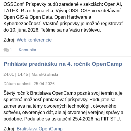
OSSConf. Príspevky budú zaradené v sekciách: Open AI,
LATEX, R a ich priatelia, Vývoj OSS, OSS vo vzdelávaní,
Open GIS & Open Data, Open Hardware a
Kyberbezpečnosť. Vlastné príspevky je možné registrovať
do 10. júna 2026. Tešíme sa na Vašu návštevu.
Zdroj:
Web konferencie
|
Komunita
1
Prihláste prednášku na 4. ročník OpenCamp
24.01 | 14:45
|
MarekGalinski
Dátum udalosti:
25.04.2026
Štvrtý ročník Bratislava OpenCamp pozná svoj termín a je
spustená možnosť prihlasovať príspevky. Podujatie sa
zameriava na témy otvorených technológii, otvoreného
softvéru, otvorených dát, ale aj otvorenej verejnej správy a
podobne. Podujatie sa uskutoční 25.4.2026 na FIIT STU.
Zdroj:
Bratislava OpenCamp