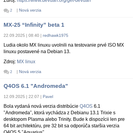
Zdroj:
https://www.devuan.org/get-devuan
|
Nová verzia
2
MX-25 “Infinity” beta 1
22.09.2025 | 08:40
|
redhawk1975
Ludia okolo MX linuxu uvolnili na testovanie prvé ISO MX
linuxu postavené na Debian 13.
Zdroj:
MX linux
|
Nová verzia
2
Q4OS 6.1 "Andromeda"
12.09.2025 | 22:07
|
Pavel
Bola vydaná nová verzia distribúcie
Q4OS
6.1
"Andromeda", ktorá vychádza z Debianu 13.1 Trixie s
desktopom Plasma alebo Trinity. Bude k dispozícii len pre
64 bit architektúru, pre 32 bit sa odporúča staršia verzia
Q4OS 5 "Aquarius".