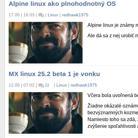
Alpine linux ako plnohodnotný OS
17.05 | 16:03
|
|
Linux
|
redhawk1975
Alpine linux je známy n
Ale dá sa z nej urobiť 
MX linux 25.2 beta 1 je vonku
12.05 | 07:02
|
|
Linux
|
redhawk1975
22
Včera bola uvoľnená be
Žiadne okázalé oznámen
bezvýznamných kozmet
Namiesto toho sa zdá, 
zvýšenie spoľahlivosti a 