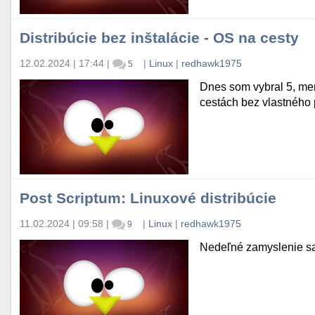
Distribúcie bez inštalácie - OS na cesty
12.02.2024 | 17:44
|
|
Linux
|
redhawk1975
5
Dnes som vybral 5, men
cestách bez vlastného 
Post Scriptum: Linuxové distribúcie
11.02.2024 | 09:58
|
|
Linux
|
redhawk1975
9
Nedeľné zamyslenie sa