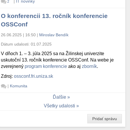
|
IT novinky
2
O konferencii 13. ročník konferencie
OSSConf
26.06.2025 | 16:50
|
Miroslav Bendík
Dátum udalosti:
01.07.2025
V dňoch 1. – 3. júla 2025 sa na Žilinskej univerzite
uskutoční 13. ročník konferencie OSSConf. Na webe je
zverejnený
program konferencie
ako aj
zborník
.
Zdroj:
ossconf.fri.uniza.sk
|
Komunita
Ďalšie
Všetky udalosti
Pridať správu