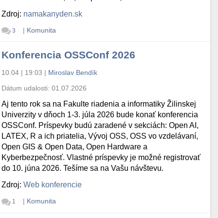
Zdroj:
namakanyden.sk
|
Komunita
3
Konferencia OSSConf 2026
10.04 | 19:03
|
Miroslav Bendík
Dátum udalosti:
01.07.2026
Aj tento rok sa na Fakulte riadenia a informatiky Žilinskej
Univerzity v dňoch 1-3. júla 2026 bude konať konferencia
OSSConf. Príspevky budú zaradené v sekciách: Open AI,
LATEX, R a ich priatelia, Vývoj OSS, OSS vo vzdelávaní,
Open GIS & Open Data, Open Hardware a
Kyberbezpečnosť. Vlastné príspevky je možné registrovať
do 10. júna 2026. Tešíme sa na Vašu návštevu.
Zdroj:
Web konferencie
|
Komunita
1