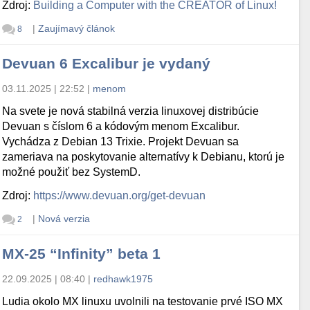
Zdroj:
Building a Computer with the CREATOR of Linux!
|
Zaujímavý článok
8
Devuan 6 Excalibur je vydaný
03.11.2025 | 22:52
|
menom
Na svete je nová stabilná verzia linuxovej distribúcie
Devuan s číslom 6 a kódovým menom Excalibur.
Vychádza z Debian 13 Trixie. Projekt Devuan sa
zameriava na poskytovanie alternatívy k Debianu, ktorú je
možné použiť bez SystemD.
Zdroj:
https://www.devuan.org/get-devuan
|
Nová verzia
2
MX-25 “Infinity” beta 1
22.09.2025 | 08:40
|
redhawk1975
Ludia okolo MX linuxu uvolnili na testovanie prvé ISO MX