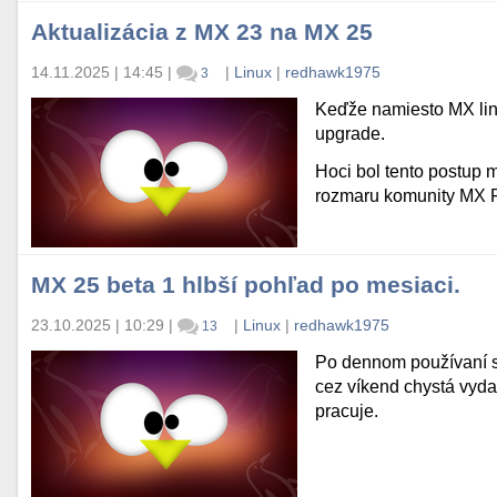
Aktualizácia z MX 23 na MX 25
14.11.2025 | 14:45
|
|
Linux
|
redhawk1975
3
Keďže namiesto MX linu
upgrade.
Hoci bol tento postup m
rozmaru komunity MX 
MX 25 beta 1 hlbší pohľad po mesiaci.
23.10.2025 | 10:29
|
|
Linux
|
redhawk1975
13
Po dennom používaní s
cez víkend chystá vydan
pracuje.