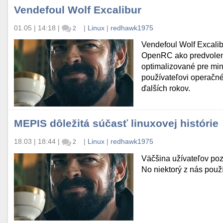
Vendefoul Wolf Excalibur
01.05 | 14:18
|
|
Linux
|
redhawk1975
2
Vendefoul Wolf Excalib
OpenRC ako predvolený
optimalizované pre min
používateľovi operačné
ďalších rokov.
MEPIS dôležitá súčasť linuxovej histórie
18.03 | 18:44
|
|
Linux
|
redhawk1975
2
Väčšina užívateľov poz
No niektorý z nás použ