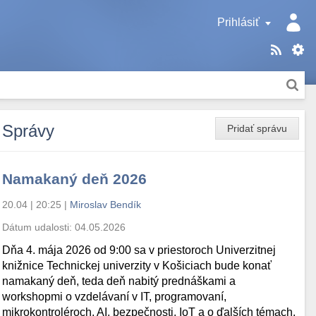
Prihlásiť
Správy
Pridať správu
Namakaný deň 2026
20.04 | 20:25
|
Miroslav Bendík
Dátum udalosti:
04.05.2026
Dňa 4. mája 2026 od 9:00 sa v priestoroch Univerzitnej
knižnice Technickej univerzity v Košiciach bude konať
namakaný deň, teda deň nabitý prednáškami a
workshopmi o vzdelávaní v IT, programovaní,
mikrokontroléroch, AI, bezpečnosti, IoT a o ďalších témach.