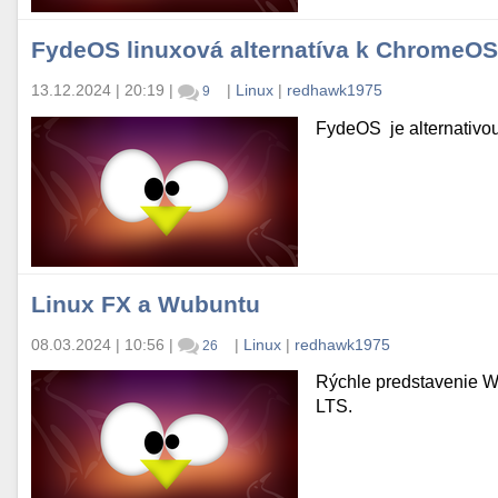
FydeOS linuxová alternatíva k ChromeOS
13.12.2024 | 20:19
|
|
Linux
|
redhawk1975
9
FydeOS je alternativ
Linux FX a Wubuntu
08.03.2024 | 10:56
|
|
Linux
|
redhawk1975
26
Rýchle predstavenie W
LTS.