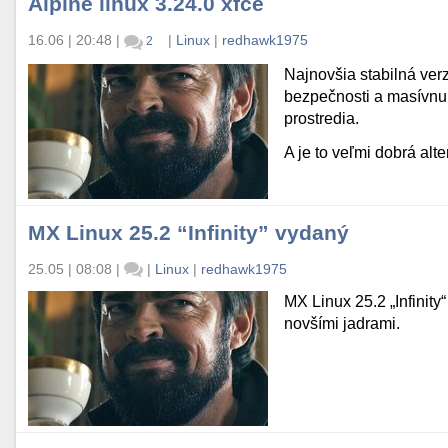
Alpine linux 3.24.0 xfce
16.06 | 20:48
|
|
Linux
|
redhawk1975
2
Najnovšia stabilná ver
bezpečnosti a masívnu 
prostredia.
A je to veľmi dobrá alte
MX Linux 25.2 “Infinity” vydaný
25.05 | 08:08
|
|
Linux
|
redhawk1975
MX Linux 25.2 „Infinity“
novšími jadrami.