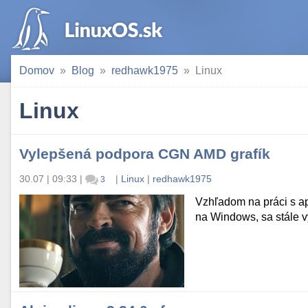
Domov
Blog
redhawk1975
Linux
Linux
Vylepšená podpora CGN AMD grafík
30.07 | 09:33
|
|
Linux
|
redhawk1975
3
Vzhľadom na práci s ap
na Windows, sa stále vy