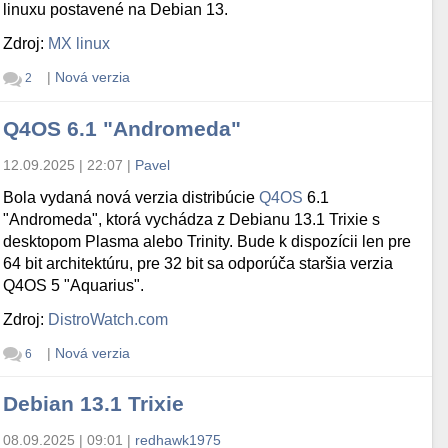
linuxu postavené na Debian 13.
Zdroj:
MX linux
|
Nová verzia
2
Q4OS 6.1 "Andromeda"
12.09.2025 | 22:07
|
Pavel
Bola vydaná nová verzia distribúcie
Q4OS
6.1
"Andromeda", ktorá vychádza z Debianu 13.1 Trixie s
desktopom Plasma alebo Trinity. Bude k dispozícii len pre
64 bit architektúru, pre 32 bit sa odporúča staršia verzia
Q4OS 5 "Aquarius".
Zdroj:
DistroWatch.com
|
Nová verzia
6
Debian 13.1 Trixie
08.09.2025 | 09:01
|
redhawk1975