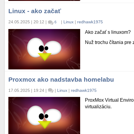
Linux - ako začať
24.05.2025 | 20:12
|
|
Linux
|
redhawk1975
6
Ako začať s linuxom?
Nuž trochu čítania pre 
Proxmox ako nadstavba homelabu
17.05.2025 | 19:24
|
|
Linux
|
redhawk1975
ProxMox Virtual Enviro
virtualizáciu.