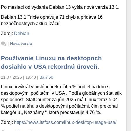
Po mesiaci od vydania Debian 13 vyšla nová verzia 13.1.
Debian 13.1 Trixie opravuje 71 chýb a pridáva 16
bezpečnostných aktualizácií.
Zdroj:
Debian
|
Nová verzia
Používanie Linuxu na desktopoch
dosiahlo v USA rekordnú úroveň.
21.07.2025 | 19:40
|
Balin50
Linux prvýkrát v histórii prekročil 5 % podiel na trhu s
desktopovými počítačmi v USA . Podľa globálnych štatistík
spoločnosti StatCounter za jún 2025 má Linux teraz 5,04
% podiel na trhu s desktopovými počítačmi, čím prekonal
kategóriu „ Neznámy “, ktorá predstavuje 4,76 %.
Zdroj:
https://news.itsfoss.com/linux-desktop-usage-usa/