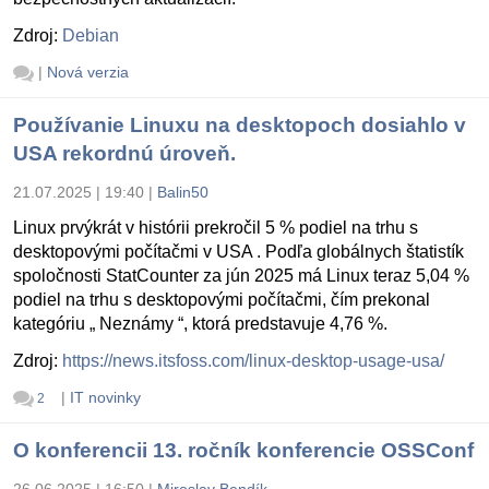
Zdroj:
Debian
|
Nová verzia
Používanie Linuxu na desktopoch dosiahlo v
USA rekordnú úroveň.
21.07.2025 | 19:40
|
Balin50
Linux prvýkrát v histórii prekročil 5 % podiel na trhu s
desktopovými počítačmi v USA . Podľa globálnych štatistík
spoločnosti StatCounter za jún 2025 má Linux teraz 5,04 %
podiel na trhu s desktopovými počítačmi, čím prekonal
kategóriu „ Neznámy “, ktorá predstavuje 4,76 %.
Zdroj:
https://news.itsfoss.com/linux-desktop-usage-usa/
|
IT novinky
2
O konferencii 13. ročník konferencie OSSConf