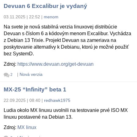
Devuan 6 Excalibur je vydaný
03.11.2025 | 22:52
|
menom
Na svete je nová stabilná verzia linuxovej distribúcie
Devuan s číslom 6 a kódovým menom Excalibur. Vychádza
z Debian 13 Trixie. Projekt Devuan sa zameriava na
poskytovanie alternatívy k Debianu, ktorú je možné použiť
bez SystemD.
Zdroj:
https://www.devuan.org/get-devuan
|
Nová verzia
2
MX-25 “Infinity” beta 1
22.09.2025 | 08:40
|
redhawk1975
Ludia okolo MX linuxu uvolnili na testovanie prvé ISO MX
linuxu postavené na Debian 13.
Zdroj:
MX linux