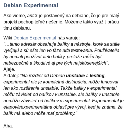
Debian Experimental
Ako vieme,
antiX
je postavený na debiane, čo je pre malý
projekt pochopiteľné riešenie. Môžeme takto využiť prácu
tímu debianu.
Wiki
Debian Experimental
nás varuje:
"…tento adresár obsahuje balíky a nástroje, ktoré sa stále
vyvíjajú a sú ešte len vo fáze alfa testovania. Používatelia
by nemali používať tieto balíky, pretože môžu byť
nebezpečné a škodlivé aj pre tých najskúsenejších"
.
Ajeje.
A ďalej:
"Na rozdiel od Debian
unstable
a
testing
,
experimental nie je kompletná distribúcia, môže fungovať
len ako rozšírenie unstable. Takže balíky v experimental
môžu závisieť od balíkov v unstable, ale balíky v unstable
nemôžu závisieť od balíkov v experimental. Experimental je
etapová/experimentálna oblasť pre vývoj, keď je známe, že
balík má alebo môže mať problémy."
Aha.