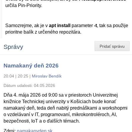
určila Pin-Priority.
Samozrejme, ak je v
apt install
parameter
-t
, tak sa použije
prioritne balík z určeného repozitára.
Správy
Pridať správu
Namakaný deň 2026
20.04 | 20:25
|
Miroslav Bendík
Dátum udalosti:
04.05.2026
Dňa 4. mája 2026 od 9:00 sa v priestoroch Univerzitnej
knižnice Technickej univerzity v Košiciach bude konať
namakaný deň, teda deň nabitý prednáškami a workshopmi
o vzdelávaní v IT, programovaní, mikrokontroléroch, AI,
bezpečnosti, IoT a o ďalších témach.
Zdroj:
namakanyden.sk