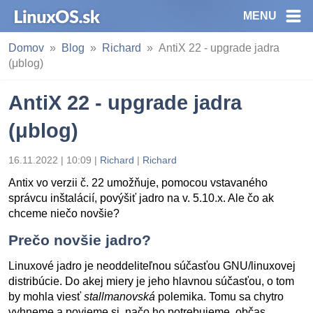
MENU
Domov
Blog
Richard
AntiX 22 - upgrade jadra
(μblog)
AntiX 22 - upgrade jadra
(μblog)
16.11.2022 | 10:09
|
Richard
|
Richard
Antix vo verzii č. 22 umožňuje, pomocou vstavaného
správcu inštalácií, povýšiť jadro na v. 5.10.x. Ale čo ak
chceme niečo novšie?
Prečo novšie jadro?
Linuxové jadro je neoddeliteľnou súčasťou GNU/linuxovej
distribúcie. Do akej miery je jeho hlavnou súčasťou, o tom
by mohla viesť
stallmanovská
polemika. Tomu sa chytro
vyhneme a povieme si, načo ho potrebujeme, občas,