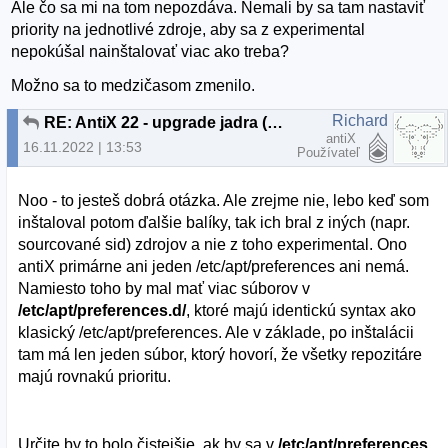
Ale čo sa mi na tom nepozdáva. Nemali by sa tam nastaviť
priority na jednotlivé zdroje, aby sa z experimental
nepokúšal nainštalovať viac ako treba?
Možno sa to medzičasom zmenilo.
Richard
RE: AntiX 22 - upgrade jadra (μblog)
antiX
16.11.2022 | 13:53
Používateľ
Noo - to jesteš dobrá otázka. Ale zrejme nie, lebo keď som
inštaloval potom ďalšie balíky, tak ich bral z iných (napr.
sourcované sid) zdrojov a nie z toho experimental. Ono
antiX primárne ani jeden /etc/apt/preferences ani nemá.
Namiesto toho by mal mať viac súborov v
/etc/apt/preferences.d/
, ktoré majú identickú syntax ako
klasický /etc/apt/preferences. Ale v základe, po inštalácii
tam má len jeden súbor, ktorý hovorí, že všetky repozitáre
majú rovnakú prioritu.
Určite by to bolo čistejšie, ak by sa v
/etc/apt/preferences