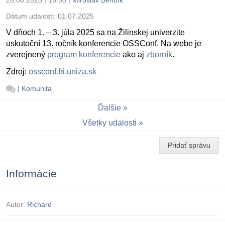
26.06.2025 | 16:50
|
Miroslav Bendík
Dátum udalosti:
01.07.2025
V dňoch 1. – 3. júla 2025 sa na Žilinskej univerzite
uskutoční 13. ročník konferencie OSSConf. Na webe je
zverejnený
program konferencie
ako aj
zborník
.
Zdroj:
ossconf.fri.uniza.sk
|
Komunita
Ďalšie
Všetky udalosti
Pridať správu
Informácie
Autor:
Richard