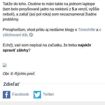
Takže do toho. Osobne to mám takto na jednom laptope
(tam bolo povyšované jadro na niektorú z
5.x
verzií, vyššie
neboli), a zatiaľ (asi pol roka) som nezaznamenal žiadne
problémy.
Prinajhoršom, vhod prídu aj nedávne blogy o
Timeshifte
a
o
zálohovaní dát
. 😏
Ech(!), vari som nepísal na začiatku, že treba
najskôr
spraviť zálohy
?
Obr. 6: Rýchlo preč.
Zdieľať
Facebook
Twitter