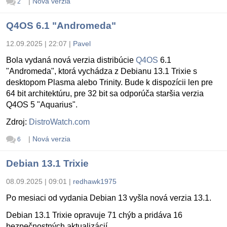
|
Nová verzia
2
Q4OS 6.1 "Andromeda"
12.09.2025 | 22:07
|
Pavel
Bola vydaná nová verzia distribúcie
Q4OS
6.1
"Andromeda", ktorá vychádza z Debianu 13.1 Trixie s
desktopom Plasma alebo Trinity. Bude k dispozícii len pre
64 bit architektúru, pre 32 bit sa odporúča staršia verzia
Q4OS 5 "Aquarius".
Zdroj:
DistroWatch.com
|
Nová verzia
6
Debian 13.1 Trixie
08.09.2025 | 09:01
|
redhawk1975
Po mesiaci od vydania Debian 13 vyšla nová verzia 13.1.
Debian 13.1 Trixie opravuje 71 chýb a pridáva 16
bezpečnostných aktualizácií.