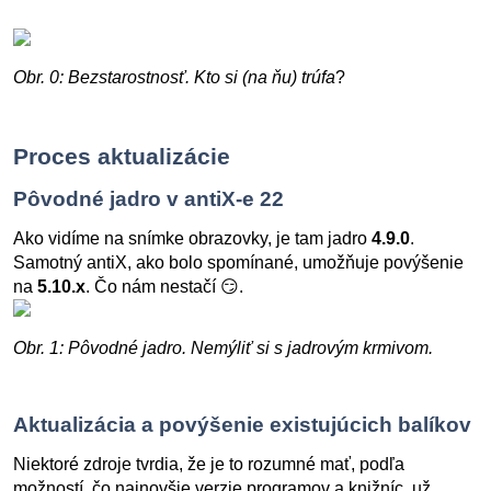
Obr. 0: Bezstarostnosť. Kto si (na ňu) trúfa
?
Proces aktualizácie
Pôvodné jadro v antiX-e 22
Ako vidíme na snímke obrazovky, je tam jadro
4.9.0
.
Samotný antiX, ako bolo spomínané, umožňuje povýšenie
na
5.10.x
. Čo nám nestačí 😏.
Obr. 1: Pôvodné jadro. Nemýliť si s jadrovým krmivom.
Aktualizácia a povýšenie existujúcich balíkov
Niektoré zdroje tvrdia, že je to rozumné mať, podľa
možností, čo najnovšie verzie programov a knižníc, už