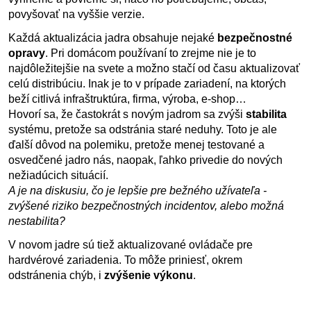
povyšovať na vyššie verzie.
Každá aktualizácia jadra obsahuje nejaké
bezpečnostné
opravy
. Pri domácom používaní to zrejme nie je to
najdôležitejšie na svete a možno stačí od času aktualizovať
celú distribúciu. Inak je to v prípade zariadení, na ktorých
beží citlivá infraštruktúra, firma, výroba, e-shop…
Hovorí sa, že častokrát s novým jadrom sa zvýši
stabilita
systému, pretože sa odstránia staré neduhy. Toto je ale
ďalší dôvod na polemiku, pretože menej testované a
osvedčené jadro nás, naopak, ľahko privedie do nových
nežiadúcich situácií.
A je na diskusiu, čo je lepšie pre bežného užívateľa -
zvýšené riziko bezpečnostných incidentov, alebo možná
nestabilita?
V novom jadre sú tiež aktualizované ovládače pre
hardvérové zariadenia. To môže priniesť, okrem
odstránenia chýb, i
zvýšenie výkonu
.