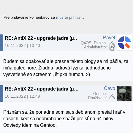
Pre pridávanie komentárov sa
musíte prihlásiť
.
Pavel
RE: AntiX 22 - upgrade jadra (μblog)
Q4OS, Debian
16.11.2022 | 10:40
Administrátor
Budem sa opakovať ale presne takéto blogy sa mi páčia, za
mňa palec hore. Žiadna jadrová fyzika, jednoducho
vysvetlené so screenmi, štipka humoru :-)
Čavo
RE: AntiX 22 - upgrade jadra (μblog)
Gentoo
16.11.2022 | 12:49
Používateľ
Priznám sa, že poriadne som sa s debianom prestal hrať v
časoch, keď sa neohrabane snažil prejsť na 64-bitov.
Odvtedy idem na Gentoo.