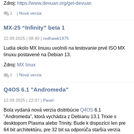
Zdroj:
https://www.devuan.org/get-devuan
|
Nová verzia
2
MX-25 “Infinity” beta 1
22.09.2025 | 08:40
|
redhawk1975
Ludia okolo MX linuxu uvolnili na testovanie prvé ISO MX
linuxu postavené na Debian 13.
Zdroj:
MX linux
|
Nová verzia
2
Q4OS 6.1 "Andromeda"
12.09.2025 | 22:07
|
Pavel
Bola vydaná nová verzia distribúcie
Q4OS
6.1
"Andromeda", ktorá vychádza z Debianu 13.1 Trixie s
desktopom Plasma alebo Trinity. Bude k dispozícii len pre
64 bit architektúru, pre 32 bit sa odporúča staršia verzia