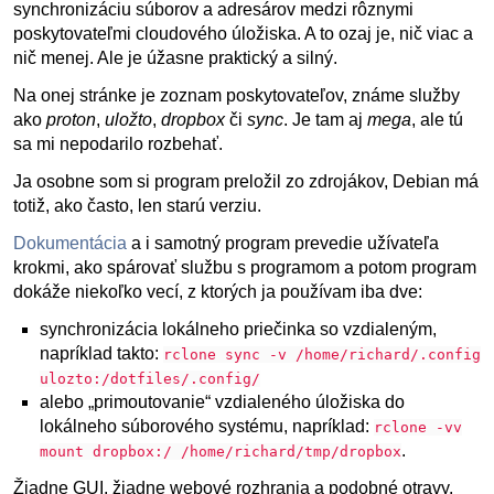
synchronizáciu súborov a adresárov medzi rôznymi
poskytovateľmi cloudového úložiska. A to ozaj je, nič viac a
nič menej. Ale je úžasne praktický a silný.
Na onej stránke je zoznam poskytovateľov, známe služby
ako
proton
,
uložto
,
dropbox
či
sync
. Je tam aj
mega
, ale tú
sa mi nepodarilo rozbehať.
Ja osobne som si program preložil zo zdrojákov, Debian má
totiž, ako často, len starú verziu.
Dokumentácia
a i samotný program prevedie užívateľa
krokmi, ako spárovať službu s programom a potom program
dokáže niekoľko vecí, z ktorých ja používam iba dve:
synchronizácia lokálneho priečinka so vzdialeným,
napríklad takto:
rclone sync -v /home/richard/.config
ulozto:/dotfiles/.config/
alebo „primoutovanie“ vzdialeného úložiska do
lokálneho súborového systému, napríklad:
rclone -vv
.
mount dropbox:/ /home/richard/tmp/dropbox
Žiadne GUI, žiadne webové rozhrania a podobné otravy.