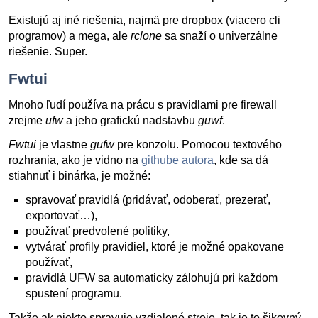
Existujú aj iné riešenia, najmä pre dropbox (viacero cli
programov) a mega, ale
rclone
sa snaží o univerzálne
riešenie. Super.
Fwtui
Mnoho ľudí používa na prácu s pravidlami pre firewall
zrejme
ufw
a jeho grafickú nadstavbu
guwf
.
Fwtui
je vlastne
gufw
pre konzolu. Pomocou textového
rozhrania, ako je vidno na
githube autora
, kde sa dá
stiahnuť i binárka, je možné:
spravovať pravidlá (pridávať, odoberať, prezerať,
exportovať…),
používať predvolené politiky,
vytvárať profily pravidiel, ktoré je možné opakovane
používať,
pravidlá UFW sa automaticky zálohujú pri každom
spustení programu.
Takže ak niekto spravuje vzdialené stroje, tak je to šikovný