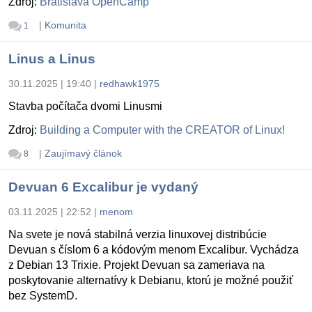
Zdroj:
Bratislava OpenCamp
|
Komunita
1
Linus a Linus
30.11.2025 | 19:40
|
redhawk1975
Stavba počítača dvomi Linusmi
Zdroj:
Building a Computer with the CREATOR of Linux!
|
Zaujímavý článok
8
Devuan 6 Excalibur je vydaný
03.11.2025 | 22:52
|
menom
Na svete je nová stabilná verzia linuxovej distribúcie
Devuan s číslom 6 a kódovým menom Excalibur. Vychádza
z Debian 13 Trixie. Projekt Devuan sa zameriava na
poskytovanie alternatívy k Debianu, ktorú je možné použiť
bez SystemD.