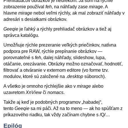
Prehliadačov obrázkov je neúrekom. Ja som na rýchle
zobrazenie používal
feh
, na náhľady zase
mirage
. A
hlavne
mirage
nebol veľmi rýchly, ak mal zobraziť náhľady v
adresári s desiatkami obrázkov.
Geeqie
je ľahký a rýchly prehliadač obrázkov a tiež aj
správca katalógu.
Umožňuje rýchle prezeranie veľkých priečinkov, natívna
podpora pre RAW, rýchle prepínanie obrázkov —
porovnateľné s
feh
, dalej náhľady, slideshow, lupa,
otáčanie, orezávanie. Obrázky možno označovať, hodnotiť,
filtrovať a otváranie v externom editore (vo forme tzv.
modulov, ktoré sú založené na
.desktop
súboroch).
A všetko je omnoho rýchlejšie ako v
mirage
alebo
uzavretom
XnView
či
nomacs
.
Takže aj keď je podobných programov „habadej“,
tento
Geeqie
sa mi páči. Až na to meno — ak ho spúšťam z
príkazového riadku, tak vždy začínam chybne s /Q/…
Epilóg