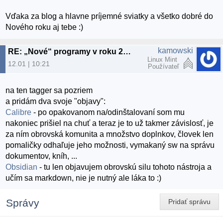
Vďaka za blog a hlavne príjemné sviatky a všetko dobré do
Nového roku aj tebe :)
kamowski
RE: „Nové“ programy v roku 2025
Linux Mint
12.01 | 10:21
Používateľ
na ten tagger sa pozriem
a pridám dva svoje "objavy":
Calibre
- po opakovanom na/odinštalovaní som mu
nakoniec prišiel na chuť a teraz je to už takmer závislosť, je
za ním obrovská komunita a množstvo doplnkov, človek len
pomaličky odhaľuje jeho možnosti, vymakaný sw na správu
dokumentov, kníh, ...
Obsidian
- tu len objavujem obrovskú silu tohoto nástroja a
učím sa markdown, nie je nutný ale láka to :)
Správy
Pridať správu