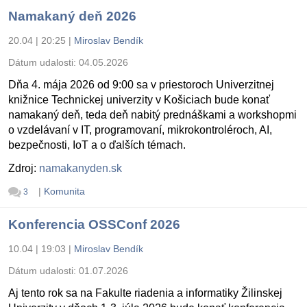
Namakaný deň 2026
20.04 | 20:25
|
Miroslav Bendík
Dátum udalosti:
04.05.2026
Dňa 4. mája 2026 od 9:00 sa v priestoroch Univerzitnej
knižnice Technickej univerzity v Košiciach bude konať
namakaný deň, teda deň nabitý prednáškami a workshopmi
o vzdelávaní v IT, programovaní, mikrokontroléroch, AI,
bezpečnosti, IoT a o ďalších témach.
Zdroj:
namakanyden.sk
|
Komunita
3
Konferencia OSSConf 2026
10.04 | 19:03
|
Miroslav Bendík
Dátum udalosti:
01.07.2026
Aj tento rok sa na Fakulte riadenia a informatiky Žilinskej