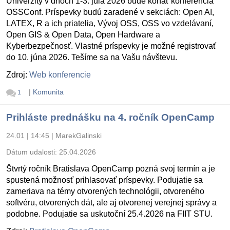
Univerzity v dňoch 1-3. júla 2026 bude konať konferencia
OSSConf. Príspevky budú zaradené v sekciách: Open AI,
LATEX, R a ich priatelia, Vývoj OSS, OSS vo vzdelávaní,
Open GIS & Open Data, Open Hardware a
Kyberbezpečnosť. Vlastné príspevky je možné registrovať
do 10. júna 2026. Tešíme sa na Vašu návštevu.
Zdroj:
Web konferencie
|
Komunita
1
Prihláste prednášku na 4. ročník OpenCamp
24.01 | 14:45
|
MarekGalinski
Dátum udalosti:
25.04.2026
Štvrtý ročník Bratislava OpenCamp pozná svoj termín a je
spustená možnosť prihlasovať príspevky. Podujatie sa
zameriava na témy otvorených technológii, otvoreného
softvéru, otvorených dát, ale aj otvorenej verejnej správy a
podobne. Podujatie sa uskutoční 25.4.2026 na FIIT STU.