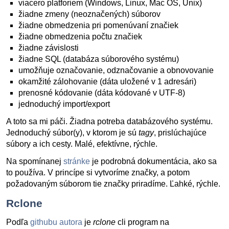
viacero platforiem (Windows, Linux, Mac OS, Unix)
žiadne zmeny (neoznačených) súborov
žiadne obmedzenia pri pomenúvaní značiek
žiadne obmedzenia počtu značiek
žiadne závislosti
žiadne SQL (databáza súborového systému)
umožňuje označovanie, odznačovanie a obnovovanie
okamžité zálohovanie (dáta uložené v 1 adresári)
prenosné kódovanie (dáta kódované v UTF-8)
jednoduchý import/export
A toto sa mi páči. Žiadna potreba databázového systému.
Jednoduchý súbor(y), v ktorom je sú
tagy
, prislúchajúce
súbory a ich cesty. Malé, efektívne, rýchle.
Na spomínanej
stránke
je podrobná dokumentácia, ako sa
to používa. V princípe si vytvoríme značky, a potom
požadovaným súborom tie značky priradíme. Ľahké, rýchle.
Rclone
Podľa
githubu autora
je
rclone
cli program na