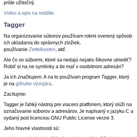
príde užitočný.
Video a opis na reddite.
Tagger
Na organizovanie súborov používam rokmi overený spôsob
ich ukladania do správnych zložiek,
používanie
Zettelkasten
, atď.
Ale čo so súbormi, ktoré sa nedajú nejako šikovne utriediť?
Robiť si na ne symlinky a tie mať v osobitnom adresári?
Ja ich
značkujem
. A na to používam program
Tagger
, ktorý
je na
githube vývojára
.
Zacitujme:
Tagger je ľahký nástroj pre viacero platforiem, ktorý slúži na
označovanie súborov a adresárov. Je napísaný v jazyku C a
vydaný pod licenciou GNU Public License verzie 3.
Jeho hlavné vlastnosti sú: