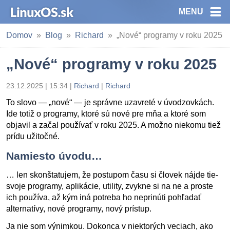
MENU
Domov
Blog
Richard
„Nové“ programy v roku 2025
„Nové“ programy v roku 2025
23.12.2025 | 15:34
|
Richard
|
Richard
To slovo — „nové“ — je správne uzavreté v úvodzovkách.
Ide totiž o programy, ktoré sú nové pre mňa a ktoré som
objavil a začal používať v roku 2025. A možno niekomu tiež
prídu užitočné.
Namiesto úvodu…
… len skonštatujem, že postupom času si človek nájde tie-
svoje programy, aplikácie, utility, zvykne si na ne a proste
ich používa, až kým iná potreba ho neprinúti pohľadať
alternatívy, nové programy, nový prístup.
Ja nie som výnimkou. Dokonca v niektorých veciach, ako