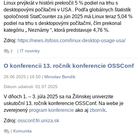
Linux prvýkrát v histórii prekročil 5 % podiel na trhu s
desktopovými počítačmi v USA . Podľa globálnych štatistík
spoločnosti StatCounter za jún 2025 má Linux teraz 5,04 %
podiel na trhu s desktopovými počítačmi, čím prekonal
kategóriu „ Neznámy “, ktorá predstavuje 4,76 %.
Zdroj:
https://news.itsfoss.com/linux-desktop-usage-usa/
|
IT novinky
2
O konferencii 13. ročník konferencie OSSConf
26.06.2025 | 16:50
|
Miroslav Bendík
Dátum udalosti:
01.07.2025
V dňoch 1. – 3. júla 2025 sa na Žilinskej univerzite
uskutoční 13. ročník konferencie OSSConf. Na webe je
zverejnený
program konferencie
ako aj
zborník
.
Zdroj:
ossconf.fri.uniza.sk
|
Komunita