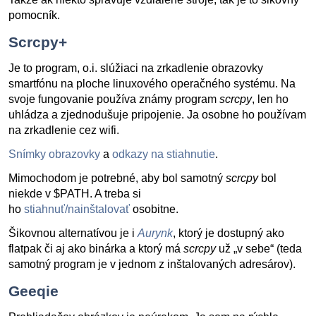
pomocník.
Scrcpy+
Je to program, o.i. slúžiaci na zrkadlenie obrazovky
smartfónu na ploche linuxového operačného systému. Na
svoje fungovanie používa známy program
scrcpy
, len ho
uhládza a zjednodušuje pripojenie. Ja osobne ho používam
na zrkadlenie cez wifi.
Snímky obrazovky
a
odkazy na stiahnutie
.
Mimochodom je potrebné, aby bol samotný
scrcpy
bol
niekde v $PATH. A treba si
ho
stiahnuť/nainštalovať
osobitne.
Šikovnou alternatívou je i
Aurynk
, ktorý je dostupný ako
flatpak či aj ako binárka a ktorý má
scrcpy
už „v sebe“ (teda
samotný program je v jednom z inštalovaných adresárov).
Geeqie