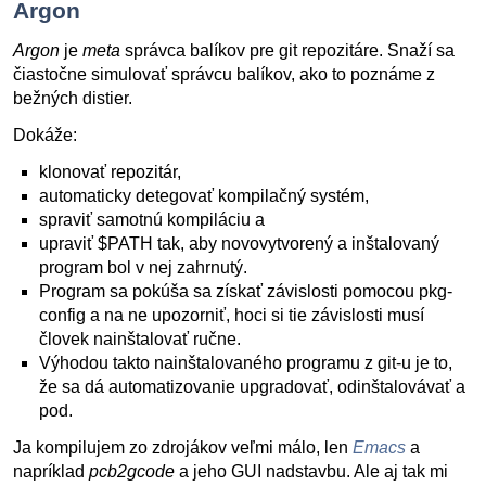
Argon
Argon
je
meta
správca balíkov pre git repozitáre. Snaží sa
čiastočne simulovať správcu balíkov, ako to poznáme z
bežných distier.
Dokáže:
klonovať repozitár,
automaticky detegovať kompilačný systém,
spraviť samotnú kompiláciu a
upraviť $PATH tak, aby novovytvorený a inštalovaný
program bol v nej zahrnutý.
Program sa pokúša sa získať závislosti pomocou pkg-
config a na ne upozorniť, hoci si tie závislosti musí
človek nainštalovať ručne.
Výhodou takto nainštalovaného programu z git-u je to,
že sa dá automatizovanie upgradovať, odinštalovávať a
pod.
Ja kompilujem zo zdrojákov veľmi málo, len
Emacs
a
napríklad
pcb2gcode
a jeho GUI nadstavbu. Ale aj tak mi