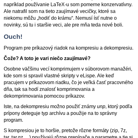
napríklad používanie LaTeX-u som pomerne konzervatívny.
Ale natrafil som na tieto zaujímavé vecičky, ktoré sa
niekomu môžu „hodiť do krámu“. Nemusí ísť nutne o
novinky, sú tu i staršie veci, ale pre mňa teda nové boli.
Ouch!
Program pre príkazový riadok na kompresiu a dekompresiu.
Čože? A toto je vari niečo zaujímavé?
Osobne väčšinu vecí komprimujem v súborovom manažéri,
kde som si spravil vlastné skripty v eLispe. Ale keď
pracujem v príkazovom riadku, čo je veľká časť pracovného
dňa, tak sa hodí znalosť komprimovania a
dekomprimovania pomocou príkazov.
Iste, na dekompresiu možno použiť známy
unp
, ktorý podľa
prípony deteguje typ archívu a použije na to správny
program.
S kompresiou je to horšie, pretože rôzne formáty (zip, 7z,
tar, tar.gz,…) používajú rôzne prepínače a parametre a tie si