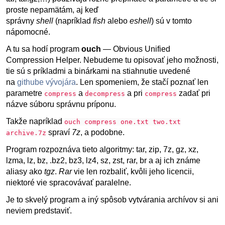
proste nepamätám, aj keď
správny
shell
(napríklad
fish
alebo
eshell
) sú v tomto
nápomocné.
A tu sa hodí program
ouch
— Obvious Unified
Compression Helper. Nebudeme tu opisovať jeho možnosti,
tie sú s príkladmi a binárkami na stiahnutie uvedené
na
githube vývojára
. Len spomeniem, že stačí poznať len
parametre
a
a pri
zadať pri
compress
decompress
compress
názve súboru správnu príponu.
Takže napríklad
ouch compress one.txt two.txt
spraví
7z
, a podobne.
archive.7z
Program rozpoznáva tieto algoritmy: tar, zip, 7z, gz, xz,
lzma, lz, bz, .bz2, bz3, lz4, sz, zst, rar, br a aj ich známe
aliasy ako
tgz
.
Rar
vie len rozbaliť, kvôli jeho licencii,
niektoré vie spracovávať paralelne.
Je to skvelý program a iný spôsob vytvárania archívov si ani
neviem predstaviť.