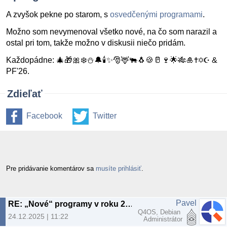
A zvyšok pekne po starom, s
osvedčenými programami
.
Možno som nevymenoval všetko nové, na čo som narazil a
ostal pri tom, takže možno v diskusii niečo pridám.
Každopádne: 🎄🎁🎀❄️⛄🔔🕯️✨🎅🦌🐃🐧🍪🥛🍷🌟🎋🎍✝️✡️☪️ &
PF'26.
Zdieľať
Facebook
Twitter
Pre pridávanie komentárov sa
musíte prihlásiť
.
Pavel
RE: „Nové“ programy v roku 2025
Q4OS, Debian
24.12.2025 | 11:22
Administrátor