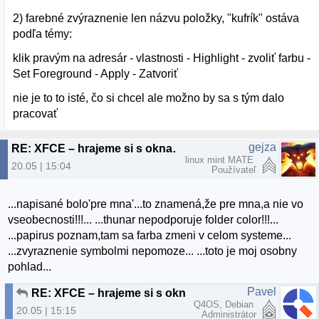
2) farebné zvýraznenie len názvu položky, "kufrík" ostáva
podľa témy:
klik pravým na adresár - vlastnosti - Highlight - zvoliť farbu -
Set Foreground - Apply - Zatvoriť
nie je to to isté, čo si chcel ale možno by sa s tým dalo
pracovať
gejza
RE: XFCE – hrajeme si s oknami 2.
linux mint MATE
20.05 | 15:04
Používateľ
...napisané bolo'pre mna'...to znamená,že pre mna,a nie vo
vseobecnosti!!!... ...thunar nepodporuje folder color!!!...
...papirus poznam,tam sa farba zmeni v celom systeme...
...zvyraznenie symbolmi nepomoze... ...toto je moj osobny
pohlad...
Pavel
RE: XFCE – hrajeme si s oknami 2.
Q4OS, Debian
20.05 | 15:15
Administrátor