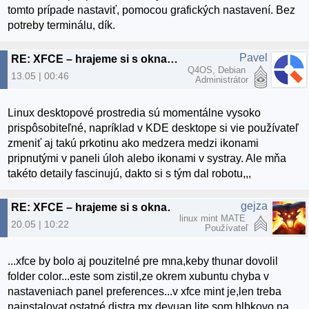
tomto prípade nastaviť, pomocou grafických nastavení. Bez
potreby terminálu, dík.
Pavel
RE: XFCE – hrajeme si s oknami 2.
Q4OS, Debian
13.05 | 00:46
Administrátor
Linux desktopové prostredia sú momentálne vysoko
prispôsobiteľné, napríklad v KDE desktope si vie používateľ
zmeniť aj takú prkotinu ako medzera medzi ikonami
pripnutými v paneli úloh alebo ikonami v systray. Ale mňa
takéto detaily fascinujú, dakto si s tým dal robotu,,,
gejza
RE: XFCE – hrajeme si s oknami 2.
linux mint MATE
20.05 | 10:22
Používateľ
...xfce by bolo aj pouzitelné pre mna,keby thunar dovolil
folder color...este som zistil,ze okrem xubuntu chyba v
nastaveniach panel preferences...v xfce mint je,len treba
nainstalovat,ostatné distra mx,devuan,lite som hlbkovo na