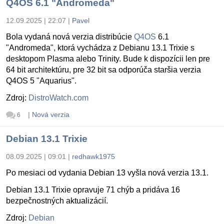
Q4OS 6.1 "Andromeda"
12.09.2025 | 22:07
|
Pavel
Bola vydaná nová verzia distribúcie
Q4OS
6.1
"Andromeda", ktorá vychádza z Debianu 13.1 Trixie s
desktopom Plasma alebo Trinity. Bude k dispozícii len pre
64 bit architektúru, pre 32 bit sa odporúča staršia verzia
Q4OS 5 "Aquarius".
Zdroj:
DistroWatch.com
|
Nová verzia
6
Debian 13.1 Trixie
08.09.2025 | 09:01
|
redhawk1975
Po mesiaci od vydania Debian 13 vyšla nová verzia 13.1.
Debian 13.1 Trixie opravuje 71 chýb a pridáva 16
bezpečnostných aktualizácií.
Zdroj:
Debian