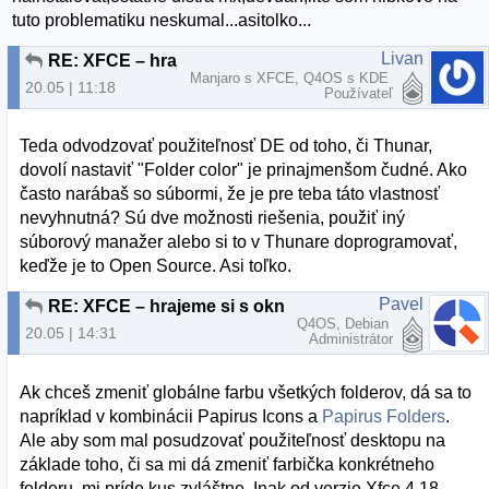
tuto problematiku neskumal...asitolko...
Livan
RE: XFCE – hrajeme si s oknami 2.
Manjaro s XFCE, Q4OS s KDE
20.05 | 11:18
Používateľ
Teda odvodzovať použiteľnosť DE od toho, či Thunar,
dovolí nastaviť "Folder color" je prinajmenšom čudné. Ako
často narábaš so súbormi, že je pre teba táto vlastnosť
nevyhnutná? Sú dve možnosti riešenia, použiť iný
súborový manažer alebo si to v Thunare doprogramovať,
keďže je to Open Source. Asi toľko.
Pavel
RE: XFCE – hrajeme si s oknami 2.
Q4OS, Debian
20.05 | 14:31
Administrátor
Ak chceš zmeniť globálne farbu všetkých folderov, dá sa to
napríklad v kombinácii Papirus Icons a
Papirus Folders
.
Ale aby som mal posudzovať použiteľnosť desktopu na
základe toho, či sa mi dá zmeniť farbička konkrétneho
folderu, mi príde kus zvláštne. Inak od verzie Xfce 4.18