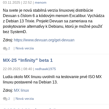
03.11.2025 | 22:52
|
menom
Na svete je nová stabilná verzia linuxovej distribúcie
Devuan s číslom 6 a kódovým menom Excalibur. Vychádza
z Debian 13 Trixie. Projekt Devuan sa zameriava na
poskytovanie alternatívy k Debianu, ktorú je možné použiť
bez SystemD.
Zdroj:
https://www.devuan.org/get-devuan
|
Nová verzia
2
MX-25 “Infinity” beta 1
22.09.2025 | 08:40
|
redhawk1975
Ludia okolo MX linuxu uvolnili na testovanie prvé ISO MX
linuxu postavené na Debian 13.
Zdroj:
MX linux
|
Nová verzia
2