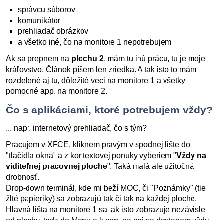
správcu súborov
komunikátor
prehliadač obrázkov
a všetko iné, čo na monitore 1 nepotrebujem
Ak sa prepnem na
plochu 2
, mám tu inú prácu, tu je moje
kráľovstvo. Článok píšem len zriedka. A tak isto to mám
rozdelené aj tu, dôležité veci na monitore 1 a všetky
pomocné app. na monitore 2.
Čo s aplikáciami, ktoré potrebujem vždy?
... napr. internetový prehliadač, čo s tým?
Pracujem v XFCE, kliknem pravým v spodnej lište do
"tlačidla okna" a z kontextovej ponuky vyberiem "
Vždy na
viditeľnej pracovnej ploche
". Taká malá ale užitočná
drobnosť.
Drop-down terminál, kde mi beží MOC, či "Poznámky" (tie
žlté papieriky) sa zobrazujú tak či tak na každej ploche.
Hlavná lišta na monitore 1 sa tak isto zobrazuje nezávisle