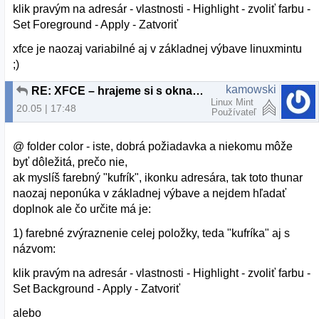
klik pravým na adresár - vlastnosti - Highlight - zvoliť farbu -
Set Foreground - Apply - Zatvoriť
xfce je naozaj variabilné aj v základnej výbave linuxmintu
;)
kamowski
RE: XFCE – hrajeme si s oknami 2.
Linux Mint
20.05 | 17:48
Používateľ
@ folder color - iste, dobrá požiadavka a niekomu môže
byť dôležitá, prečo nie,
ak myslíš farebný "kufrík", ikonku adresára, tak toto thunar
naozaj neponúka v základnej výbave a nejdem hľadať
doplnok ale čo určite má je:
1) farebné zvýraznenie celej položky, teda "kufríka" aj s
názvom:
klik pravým na adresár - vlastnosti - Highlight - zvoliť farbu -
Set Background - Apply - Zatvoriť
alebo