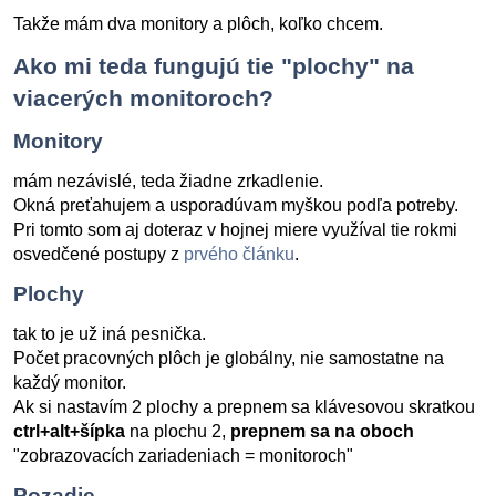
Takže mám dva monitory a plôch, koľko chcem.
Ako mi teda fungujú tie "plochy" na
viacerých monitoroch?
Monitory
mám nezávislé, teda žiadne zrkadlenie.
Okná preťahujem a usporadúvam myškou podľa potreby.
Pri tomto som aj doteraz v hojnej miere využíval tie rokmi
osvedčené postupy z
prvého článku
.
Plochy
tak to je už iná pesnička.
Počet pracovných plôch je globálny, nie samostatne na
každý monitor.
Ak si nastavím 2 plochy a prepnem sa klávesovou skratkou
ctrl+alt+šípka
na plochu 2,
prepnem sa na oboch
"zobrazovacích zariadeniach = monitoroch"
Pozadie