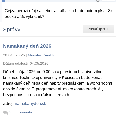
Gejza nerozčuľuj sa, lebo ťa trafí a kto bude potom písať 3x
bodku a 3x výkričník?
Správy
Pridať správu
Namakaný deň 2026
20.04 | 20:25
|
Miroslav Bendík
Dátum udalosti:
04.05.2026
Dňa 4. mája 2026 od 9:00 sa v priestoroch Univerzitnej
knižnice Technickej univerzity v Košiciach bude konať
namakaný deň, teda deň nabitý prednáškami a workshopmi
o vzdelávaní v IT, programovaní, mikrokontroléroch, AI,
bezpečnosti, IoT a o ďalších témach.
Zdroj:
namakanyden.sk
|
Komunita
3