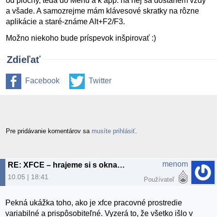
od plochy, teda do Menu a k app. na nej sa dostanem vždy
a všade. A samozrejme mám klávesové skratky na rôzne
aplikácie a staré-známe Alt+F2/F3.
Možno niekoho bude príspevok inšpirovať :)
Zdieľať
Facebook
Twitter
Pre pridávanie komentárov sa
musíte prihlásiť
.
menom
RE: XFCE – hrajeme si s oknami 2.
10.05 | 18:41
Používateľ
Pekná ukážka toho, ako je xfce pracovné prostredie
variabilné a prispôsobiteľné. Vyzerá to, že všetko išlo v