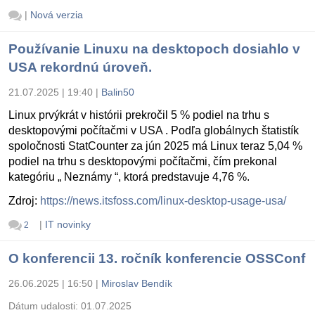
|
Nová verzia
Používanie Linuxu na desktopoch dosiahlo v
USA rekordnú úroveň.
21.07.2025 | 19:40
|
Balin50
Linux prvýkrát v histórii prekročil 5 % podiel na trhu s
desktopovými počítačmi v USA . Podľa globálnych štatistík
spoločnosti StatCounter za jún 2025 má Linux teraz 5,04 %
podiel na trhu s desktopovými počítačmi, čím prekonal
kategóriu „ Neznámy “, ktorá predstavuje 4,76 %.
Zdroj:
https://news.itsfoss.com/linux-desktop-usage-usa/
|
IT novinky
2
O konferencii 13. ročník konferencie OSSConf
26.06.2025 | 16:50
|
Miroslav Bendík
Dátum udalosti:
01.07.2025