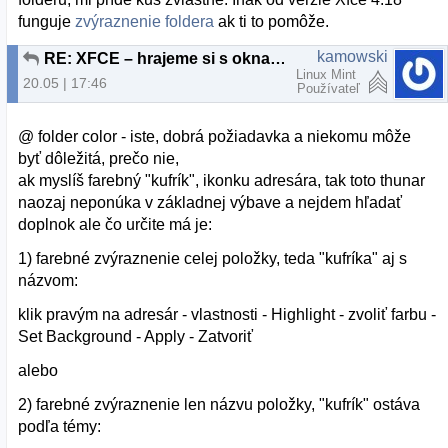
funguje
zvýraznenie foldera
ak ti to pomôže.
kamowski
RE: XFCE – hrajeme si s oknami 2.
Linux Mint
20.05 | 17:46
Používateľ
@ folder color - iste, dobrá požiadavka a niekomu môže
byť dôležitá, prečo nie,
ak myslíš farebný "kufrík", ikonku adresára, tak toto thunar
naozaj neponúka v základnej výbave a nejdem hľadať
doplnok ale čo určite má je:
1) farebné zvýraznenie celej položky, teda "kufríka" aj s
názvom:
klik pravým na adresár - vlastnosti - Highlight - zvoliť farbu -
Set Background - Apply - Zatvoriť
alebo
2) farebné zvýraznenie len názvu položky, "kufrík" ostáva
podľa témy: