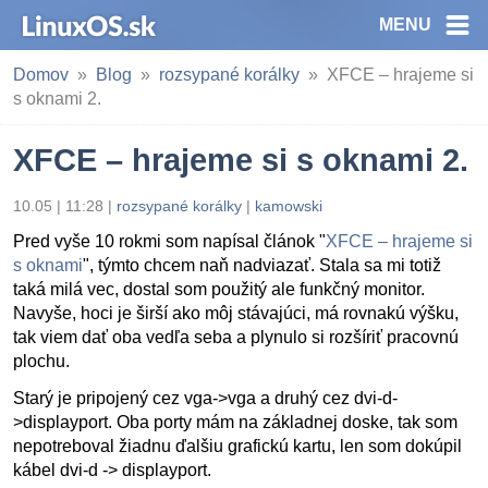
MENU
Domov
Blog
rozsypané korálky
XFCE – hrajeme si
s oknami 2.
XFCE – hrajeme si s oknami 2.
10.05 | 11:28
|
rozsypané korálky
|
kamowski
Pred vyše 10 rokmi som napísal článok "
XFCE – hrajeme si
s oknami
", týmto chcem naň nadviazať. Stala sa mi totiž
taká milá vec, dostal som použitý ale funkčný monitor.
Navyše, hoci je širší ako môj stávajúci, má rovnakú výšku,
tak viem dať oba vedľa seba a plynulo si rozšíriť pracovnú
plochu.
Starý je pripojený cez vga->vga a druhý cez dvi-d-
>displayport. Oba porty mám na základnej doske, tak som
nepotreboval žiadnu ďalšiu grafickú kartu, len som dokúpil
kábel dvi-d -> displayport.