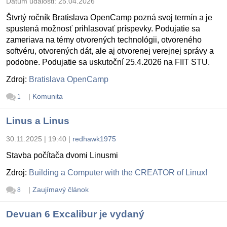
Dátum udalosti:
25.04.2026
Štvrtý ročník Bratislava OpenCamp pozná svoj termín a je
spustená možnosť prihlasovať príspevky. Podujatie sa
zameriava na témy otvorených technológii, otvoreného
softvéru, otvorených dát, ale aj otvorenej verejnej správy a
podobne. Podujatie sa uskutoční 25.4.2026 na FIIT STU.
Zdroj:
Bratislava OpenCamp
|
Komunita
1
Linus a Linus
30.11.2025 | 19:40
|
redhawk1975
Stavba počítača dvomi Linusmi
Zdroj:
Building a Computer with the CREATOR of Linux!
|
Zaujímavý článok
8
Devuan 6 Excalibur je vydaný