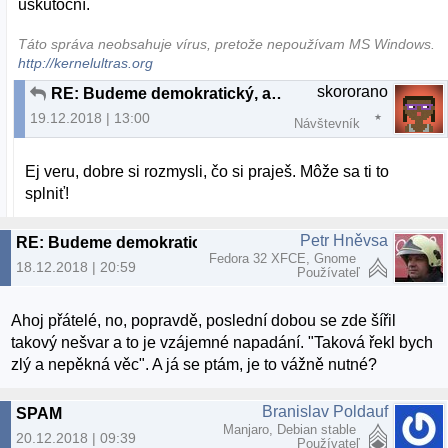
uskutoční.
Táto správa neobsahuje vírus, pretože nepoužívam MS Windows.
http://kernelultras.org
skororano
RE: Budeme demokratický, alebo to budeme občasne čistiť?
19.12.2018 | 13:00
Návštevník
Ej veru, dobre si rozmysli, čo si praješ. Môže sa ti to
splniť!
Petr Hněvsa
RE: Budeme demokratický, alebo to budeme občasne čistiť?
Fedora 32 XFCE, Gnome
18.12.2018 | 20:59
Používateľ
Ahoj přátelé, no, popravdě, poslední dobou se zde šířil
takový nešvar a to je vzájemné napadání. "Taková řekl bych
zlý a nepěkná věc". A já se ptám, je to vážně nutné?
Branislav Poldauf
SPAM
Manjaro, Debian stable
20.12.2018 | 09:39
Používateľ