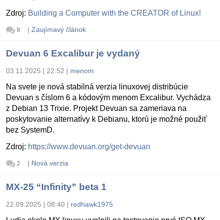
Zdroj:
Building a Computer with the CREATOR of Linux!
|
Zaujímavý článok
8
Devuan 6 Excalibur je vydaný
03.11.2025 | 22:52
|
menom
Na svete je nová stabilná verzia linuxovej distribúcie
Devuan s číslom 6 a kódovým menom Excalibur. Vychádza
z Debian 13 Trixie. Projekt Devuan sa zameriava na
poskytovanie alternatívy k Debianu, ktorú je možné použiť
bez SystemD.
Zdroj:
https://www.devuan.org/get-devuan
|
Nová verzia
2
MX-25 “Infinity” beta 1
22.09.2025 | 08:40
|
redhawk1975