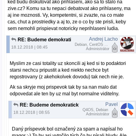
ked budu diskutovat ako prihlaseni, ako sa to stalo na
zive.cz? Komu sa tu nepaci debatovat ako prihlaseny, ma
aj ine moznosti. Vy, kompetentni, si zvazte, na co mate
cas, chut a prostriedky a aj to, ze o co by ste prisli, keby
sem nemohli prispievat notoricky neprihlaseni ludia.
Andrej Lacho
RE: Budeme demokratický, alebo to budeme občasne čistiť?
Debian, CentOS ...
18.12.2018 | 08:45
Administrátor
Myslim ze casi totality uz skoncili aj ked si to podaktori
starsi nechcu pripustit a ked niekto nechce byt
regostrovany (z akehokolvek dovodu) tak nech nie je.
Ak sa skryje moj prispevok tak by sa nan malo dat
odpovedat ale ten by uz mal byt normalne viditelny.
Pavel
RE: Budeme demokratický, alebo to budeme občasne čistiť?
Q4OS, Debian
18.12.2018 | 08:55
Administrátor
Daný príspevok bol označený za spam a napísal ho
magor :-) To by asi vytočilo tých čo by písali bludy. Ale