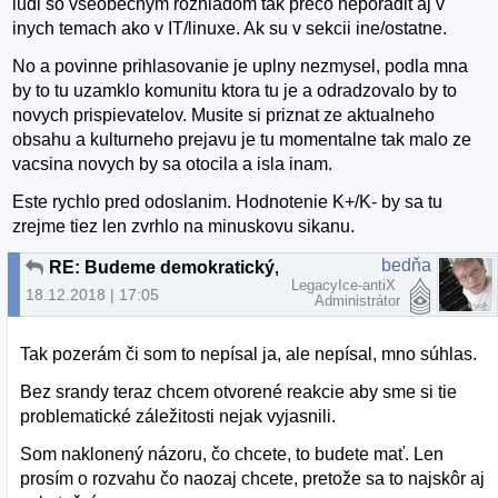
ludi so vseobecnym rozhladom tak preco neporadit aj v
inych temach ako v IT/linuxe. Ak su v sekcii ine/ostatne.
No a povinne prihlasovanie je uplny nezmysel, podla mna
by to tu uzamklo komunitu ktora tu je a odradzovalo by to
novych prispievatelov. Musite si priznat ze aktualneho
obsahu a kulturneho prejavu je tu momentalne tak malo ze
vacsina novych by sa otocila a isla inam.
Este rychlo pred odoslanim. Hodnotenie K+/K- by sa tu
zrejme tiez len zvrhlo na minuskovu sikanu.
bedňa
RE: Budeme demokratický, alebo to budeme občasne čistiť?
LegacyIce-antiX
18.12.2018 | 17:05
Administrátor
Tak pozerám či som to nepísal ja, ale nepísal, mno súhlas.
Bez srandy teraz chcem otvorené reakcie aby sme si tie
problematické záležitosti nejak vyjasnili.
Som naklonený názoru, čo chcete, to budete mať. Len
prosím o rozvahu čo naozaj chcete, pretože sa to najskôr aj