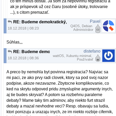
čo ten mínus dostal. Ja som za nepovinnú registráciu a
ak je príspevok už cez čiaru (osobné útoky, trolovanie
...), s citom premazať.
Pavel
RE: Budeme demokratický, alebo to budeme občasne čistiť?
Q4OS, Debian
18.12.2018 | 08:23
Administrátor
Súhlas,,,
distefano
RE: Budeme demokratický, alebo to budeme občasne čistiť?
wattOS, Xubuntu minimal,
18.12.2018 | 08:36
Používateľ
A preco by nemohla byt povinna registracia? Najviac sa
mi paci, ze ako prvy radi clovek, ktory sa pod svoj nazor
podpise, akoze nezavazne. Zbytocne komplikovanie, co
ked na skrytu odpoved pridu zmysluplne argumenty inych,
aj tie budes skryvat? A potom sa rozbehnu paralerne
debaty? Mame taky tim adminov, aby niekto furt strazil
debaty a mazal nevhodne veci? Resp. obavaju sa ludia,
ktori ponizuju a urazaju inych, ze im niekto rozbije cifernik,