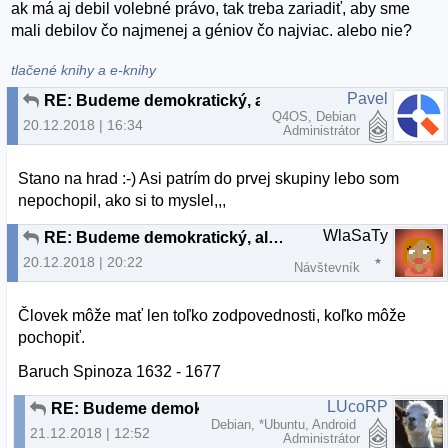
ak má aj debil volebné právo, tak treba zariadiť, aby sme
mali debilov čo najmenej a géniov čo najviac. alebo nie?
tlačené knihy a e-knihy
Pavel
RE: Budeme demokratický, alebo to budeme občasne čistiť?
Q4OS, Debian
20.12.2018 | 16:34
Administrátor
Stano na hrad :-) Asi patrím do prvej skupiny lebo som
nepochopil, ako si to myslel,,,
WlaSaTy
RE: Budeme demokratický, alebo to budeme občasne čistiť?
20.12.2018 | 20:22
Návštevník
Človek môže mať len toľko zodpovednosti, koľko môže
pochopiť.
Baruch Spinoza 1632 - 1677
LUcoRP
RE: Budeme demokratický, alebo to budeme občasne čistiť?
Debian, *Ubuntu, Android
21.12.2018 | 12:52
Administrátor