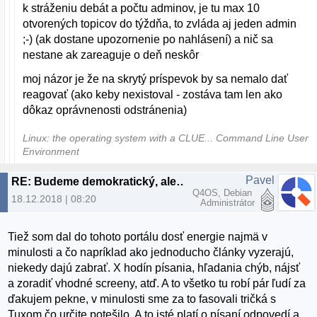
k stráženiu debát a počtu adminov, je tu max 10
otvorených topicov do týždňa, to zvláda aj jeden admin
;-) (ak dostane upozornenie po nahlásení) a nič sa
nestane ak zareaguje o deň neskôr
moj názor je že na skrytý príspevok by sa nemalo dať
reagovať (ako keby nexistoval - zostáva tam len ako
dôkaz oprávnenosti odstránenia)
Linux: the operating system with a CLUE... Command Line User
Environment
Pavel
RE: Budeme demokratický, alebo to budeme občasne čistiť?
Q4OS, Debian
18.12.2018 | 08:20
Administrátor
Tiež som dal do tohoto portálu dosť energie najmä v
minulosti a čo napríklad ako jednoducho články vyzerajú,
niekedy dajú zabrať. X hodín písania, hľadania chýb, nájsť
a zoradiť vhodné screeny, atď. A to všetko tu robí pár ľudí za
ďakujem pekne, v minulosti sme za to fasovali tričká s
Tuxom čo určite potešilo. A to isté platí o písaní odpovedí a