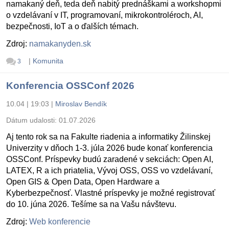
namakaný deň, teda deň nabitý prednáškami a workshopmi
o vzdelávaní v IT, programovaní, mikrokontroléroch, AI,
bezpečnosti, IoT a o ďalších témach.
Zdroj:
namakanyden.sk
|
Komunita
3
Konferencia OSSConf 2026
10.04 | 19:03
|
Miroslav Bendík
Dátum udalosti:
01.07.2026
Aj tento rok sa na Fakulte riadenia a informatiky Žilinskej
Univerzity v dňoch 1-3. júla 2026 bude konať konferencia
OSSConf. Príspevky budú zaradené v sekciách: Open AI,
LATEX, R a ich priatelia, Vývoj OSS, OSS vo vzdelávaní,
Open GIS & Open Data, Open Hardware a
Kyberbezpečnosť. Vlastné príspevky je možné registrovať
do 10. júna 2026. Tešíme sa na Vašu návštevu.
Zdroj:
Web konferencie