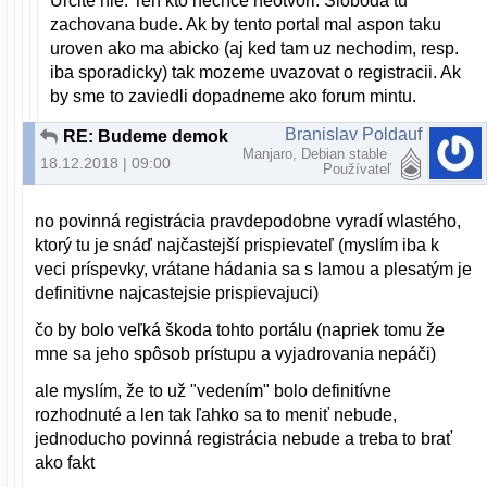
Urcite nie. Ten kto nechce neotvori. Sloboda tu
zachovana bude. Ak by tento portal mal aspon taku
uroven ako ma abicko (aj ked tam uz nechodim, resp.
iba sporadicky) tak mozeme uvazovat o registracii. Ak
by sme to zaviedli dopadneme ako forum mintu.
Branislav Poldauf
RE: Budeme demokratický, alebo to budeme občasne čistiť?
Manjaro, Debian stable
18.12.2018 | 09:00
Používateľ
no povinná registrácia pravdepodobne vyradí wlastého,
ktorý tu je snáď najčastejší prispievateľ (myslím iba k
veci príspevky, vrátane hádania sa s lamou a plesatým je
definitivne najcastejsie prispievajuci)
čo by bolo veľká škoda tohto portálu (napriek tomu že
mne sa jeho spôsob prístupu a vyjadrovania nepáči)
ale myslím, že to už "vedením" bolo definitívne
rozhodnuté a len tak ľahko sa to meniť nebude,
jednoducho povinná registrácia nebude a treba to brať
ako fakt