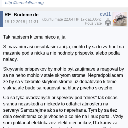
http://kernelultras.org
qw11
RE: Budeme demokratický, alebo to budeme občasne čistiť?
ubuntu mate 22.04 HP 17-ca1006nc
18.12.2018 | 11:31
Používateľ
Tak napisem k tomu nieco aj ja.
S mazanim asi nesuhlasim ani ja, mohlo by sa to zvrhnut na
mazanie podla nicku a nie hodnoty prispevku alebo podla
nalady.
Skryvanie prispevkov by mohlo byt zaujimave a reagovat by
sa na neho mohlo v stale skrytom strome. Nepredpokladam
ze by sa v takomto skrytom strome uz debatovalo k teme
vlakna ale bude sa reagovat na bludy prveho skryteho.
Co sa tyka uvadzanych prispevkov pod "dnes" tak obcas
sranda nezaskodi a niekedy to odlahci atmosferu na
servery/ Samozrejme ak sa to neprehana. Tym by sa tiez
dala otvorit tema co je vhodne a co nie na linux portal. Vzdy
som pokladal elektrikazov, elektrotechnikov, IT-ckarov za