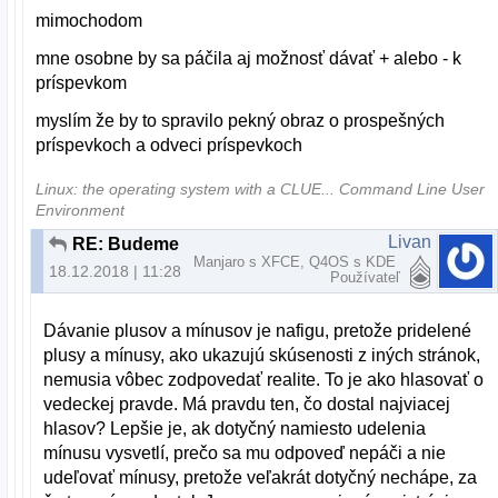
mimochodom
mne osobne by sa páčila aj možnosť dávať + alebo - k
príspevkom
myslím že by to spravilo pekný obraz o prospešných
príspevkoch a odveci príspevkoch
Linux: the operating system with a CLUE... Command Line User
Environment
Livan
RE: Budeme demokratický, alebo to budeme občasne čistiť?
Manjaro s XFCE, Q4OS s KDE
18.12.2018 | 11:28
Používateľ
Dávanie plusov a mínusov je nafigu, pretože pridelené
plusy a mínusy, ako ukazujú skúsenosti z iných stránok,
nemusia vôbec zodpovedať realite. To je ako hlasovať o
vedeckej pravde. Má pravdu ten, čo dostal najviacej
hlasov? Lepšie je, ak dotyčný namiesto udelenia
mínusu vysvetlí, prečo sa mu odpoveď nepáči a nie
udeľovať mínusy, pretože veľakrát dotyčný nechápe, za