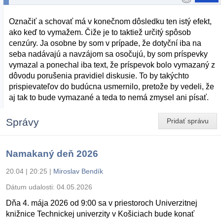
Označiť a schovať má v konečnom dôsledku ten istý efekt,
ako keď to vymažem. Čiže je to taktiež určitý spôsob
cenzúry. Ja osobne by som v prípade, že dotyční iba na
seba nadávajú a navzájom sa osočujú, by som príspevky
vymazal a ponechal iba text, že príspevok bolo vymazaný z
dôvodu porušenia pravidiel diskusie. To by takýchto
prispievateľov do budúcna usmernilo, pretože by vedeli, že
aj tak to bude vymazané a teda to nemá zmysel ani písať.
Správy
Pridať správu
Namakaný deň 2026
20.04 | 20:25
|
Miroslav Bendík
Dátum udalosti:
04.05.2026
Dňa 4. mája 2026 od 9:00 sa v priestoroch Univerzitnej
knižnice Technickej univerzity v Košiciach bude konať