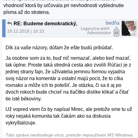
vhodnosť ktorá by určovala pri nevhodnosti vyblednutie
písma až do stratena.
bedňa
RE: Budeme demokratický, alebo to budeme občasne čistiť?
LegacyIce-antiX
18.12.2018 | 10:10
Administrátor
Dík za vaše názory, dúfam že ešte budú pribúdať.
Ja osobne som za to, buď nič nemazať, alebo keď mazať,
tak úplne. Proste taká stredná cesta ako zvolili Rúťaci je z
jednej strany fajn, že užívatelia jemnou formou vyjadria
svoj názor na komentár a ostatní majú pocit, že to cítia
rovnako a môže ich to potešiť. Je otázka, či sa ti aj po
dvoch rokoch bude chcieť na tlačítko dislike klikať a čítať
tie isté békoviny.
Už vopred viem čo by napísal Mirec, ale pretože sme tu už
roky nejaká komunita tak čakám ako sa diskusia
vykryštalizuje.
Táto správa neobsahuje vírus, pretože nepoužívam MS Windows.