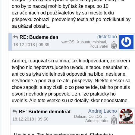
ono by to naozaj mohlo byť tak že napr. po 10
označeniach od používateľov by sa miesto textu
príspevku zobrazil predvolený text a až po rozkliknutí by
sa ukázal obsah,,,
distefano
RE: Budeme demokratický, alebo to budeme občasne čistiť?
wattOS, Xubuntu minimal,
18.12.2018 | 09:39
Používateľ
Andrej, reagoval si na mna, tak ti odpovedam, ze okrem
tvojho nic nepotvrzujuceho uvodu, s tebou nesuhlasim,
ani co sa tyka viditelnosti odpovedi na blbe, neslusne,
nevhodne a ponizujuce atd. prispevky. Niekto neskor sa
chce zapojit, a aby zistil, o co presne ide, tak ho prinutis
otvorit nevhodny prispevok, t. zn., ze prakticky ho
uvolnis. Ale toto vsetko su uz detaily, skor nepodstatne.
Andrej Lacho
RE: Budeme demokratický, alebo to budeme občasne čistiť?
Debian, CentOS ...
18.12.2018 | 09:50
Administrátor