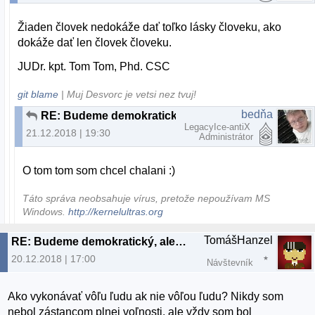
Žiaden človek nedokáže dať toľko lásky človeku, ako
dokáže dať len človek človeku.
JUDr. kpt. Tom Tom, Phd. CSC
git blame
| Muj Desvorc je vetsi nez tvuj!
bedňa
RE: Budeme demokratický, alebo to budeme občasne čistiť?
LegacyIce-antiX
21.12.2018 | 19:30
Administrátor
O tom tom som chcel chalani :)
Táto správa neobsahuje vírus, pretože nepoužívam MS
Windows.
http://kernelultras.org
TomášHanzel
RE: Budeme demokratický, alebo to budeme občasne čistiť?
20.12.2018 | 17:00
Návštevník
Ako vykonávať vôľu ľudu ak nie vôľou ľudu? Nikdy som
nebol zástancom plnej voľnosti, ale vždy som bol