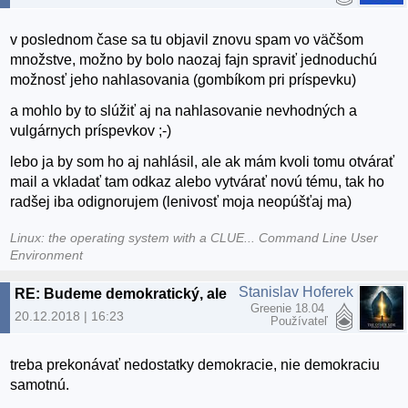
v poslednom čase sa tu objavil znovu spam vo väčšom
množstve, možno by bolo naozaj fajn spraviť jednoduchú
možnosť jeho nahlasovania (gombíkom pri príspevku)
a mohlo by to slúžiť aj na nahlasovanie nevhodných a
vulgárnych príspevkov ;-)
lebo ja by som ho aj nahlásil, ale ak mám kvoli tomu otvárať
mail a vkladať tam odkaz alebo vytvárať novú tému, tak ho
radšej iba odignorujem (lenivosť moja neopúšťaj ma)
Linux: the operating system with a CLUE... Command Line User
Environment
Stanislav Hoferek
RE: Budeme demokratický, alebo to budeme občasne čistiť?
Greenie 18.04
20.12.2018 | 16:23
Používateľ
treba prekonávať nedostatky demokracie, nie demokraciu
samotnú.