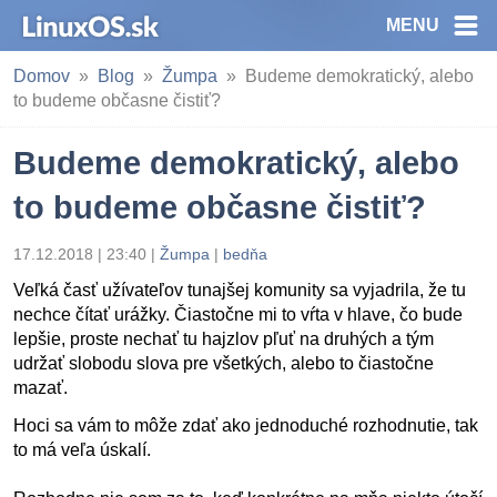
MENU
Domov
Blog
Žumpa
Budeme demokratický, alebo
to budeme občasne čistiť?
Budeme demokratický, alebo
to budeme občasne čistiť?
17.12.2018 | 23:40
|
Žumpa
|
bedňa
Veľká časť užívateľov tunajšej komunity sa vyjadrila, že tu
nechce čítať urážky. Čiastočne mi to vŕta v hlave, čo bude
lepšie, proste nechať tu hajzlov pľuť na druhých a tým
udržať slobodu slova pre všetkých, alebo to čiastočne
mazať.
Hoci sa vám to môže zdať ako jednoduché rozhodnutie, tak
to má veľa úskalí.