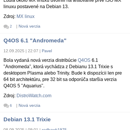
Ludia okolo MX linuxu uvolnili na testovanie prvé ISO MX
linuxu postavené na Debian 13.
Zdroj:
MX linux
|
Nová verzia
2
Q4OS 6.1 "Andromeda"
12.09.2025 | 22:07
|
Pavel
Bola vydaná nová verzia distribúcie
Q4OS
6.1
"Andromeda", ktorá vychádza z Debianu 13.1 Trixie s
desktopom Plasma alebo Trinity. Bude k dispozícii len pre
64 bit architektúru, pre 32 bit sa odporúča staršia verzia
Q4OS 5 "Aquarius".
Zdroj:
DistroWatch.com
|
Nová verzia
6
Debian 13.1 Trixie
08.09.2025 | 09:01
|
redhawk1975