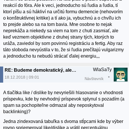
reakcií do fóra. Ale k veci, jednoducho sú ľudia a ľudia, tí
ktorí píšu a sú hákliví na určitú formu demencie (nehovorím
o konštruktívnej kritike) a tí ako ja, vybuchnú a o chvíľu ich
to prejde alebo sa na tom bavia. Mne osobne to nejak
neprekáža a niekedy sa viem na tom z chuti zasmiať, ale
keď vezmem objektívne z druhej strany tých, ktorých to
uráža, zaviedol by som povinnú registráciu a fertig. Aby raz
táto sloboda nevyústila v to, že si ľudia prečítajú vulgarizmy
a jednoducho tu nebudú strácať ďalej energiu,,,
WlaSaTy
RE: Budeme demokratický, alebo to budeme občasne čistiť?
18.12.2018 | 09:01
Návštevník
A tlačítka like / dislike by nevyriešili hlasovanie o vhodnosti
príspevku, kde by nevhodný príspevok splynul s pozadím (a
spam sa pochopiteľne odmazal aby neposkytoval
backlinking)?
Jedna zindexovaná tabuľka s dvoma stĺpcami kde by výber
rovno spriemeroval like/dislike a vrátil percentuálnu