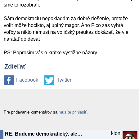
sme to rozobrali.
Sám demokraciu nepokladám za dobré riešenie, pretože
voliť môže hocikto, aj úplný magor. Áno Fico zas vyhrá
voľby a nikto nemusí na voličský preukaz dokázať, že vie
narátať do desať.
PS: Poprosím vás o krátke výstižne názory.
Zdieľať
Facebook
Twitter
Pre pridávanie komentárov sa
musíte prihlásiť
.
klon
RE: Budeme demokratický, alebo to budeme občasne čistiť?