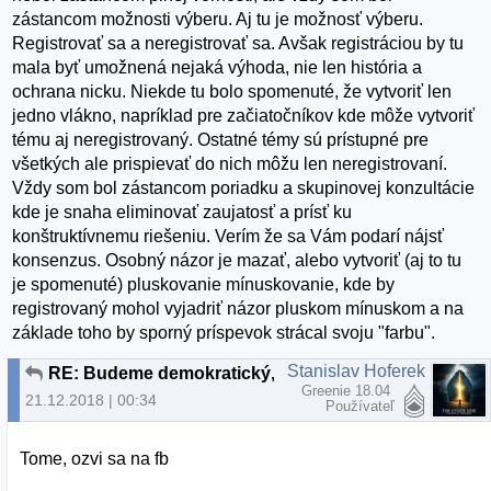
zástancom možnosti výberu. Aj tu je možnosť výberu.
Registrovať sa a neregistrovať sa. Avšak registráciou by tu
mala byť umožnená nejaká výhoda, nie len história a
ochrana nicku. Niekde tu bolo spomenuté, že vytvoriť len
jedno vlákno, napríklad pre začiatočníkov kde môže vytvoriť
tému aj neregistrovaný. Ostatné témy sú prístupné pre
všetkých ale prispievať do nich môžu len neregistrovaní.
Vždy som bol zástancom poriadku a skupinovej konzultácie
kde je snaha eliminovať zaujatosť a prísť ku
konštruktívnemu riešeniu. Verím že sa Vám podarí nájsť
konsenzus. Osobný názor je mazať, alebo vytvoriť (aj to tu
je spomenuté) pluskovanie mínuskovanie, kde by
registrovaný mohol vyjadriť názor pluskom mínuskom a na
základe toho by sporný príspevok strácal svoju "farbu".
Stanislav Hoferek
RE: Budeme demokratický, alebo to budeme občasne čistiť?
Greenie 18.04
21.12.2018 | 00:34
Používateľ
Tome, ozvi sa na fb