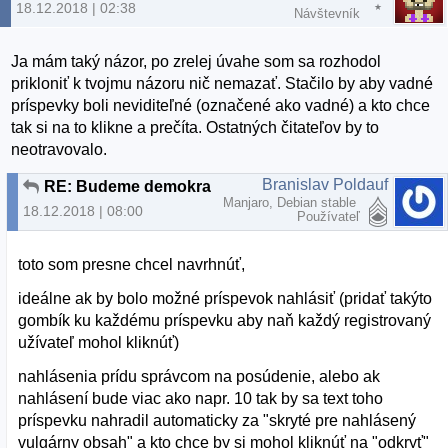
18.12.2018 | 02:38
Návštevník
Ja mám taký názor, po zrelej úvahe som sa rozhodol
prikloniť k tvojmu názoru nič nemazať. Stačilo by aby vadné
príspevky boli neviditeľné (označené ako vadné) a kto chce
tak si na to klikne a prečíta. Ostatných čitateľov by to
neotravovalo.
Branislav Poldauf
RE: Budeme demokratický, alebo to budeme občasne čistiť?
Manjaro, Debian stable
18.12.2018 | 08:00
Používateľ
toto som presne chcel navrhnúť,
ideálne ak by bolo možné príspevok nahlásiť (pridať takýto
gombík ku každému príspevku aby naň každý registrovaný
užívateľ mohol kliknúť)
nahlásenia prídu správcom na posúdenie, alebo ak
nahlásení bude viac ako napr. 10 tak by sa text toho
príspevku nahradil automaticky za "skryté pre nahlásený
vulgárny obsah" a kto chce by si mohol kliknúť na "odkryť"