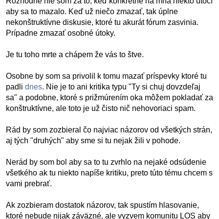
Rozhodne nie som za to, keď konkrétne na mňa niekto útočí
aby sa to mazalo. Keď už niečo zmazať, tak úplne
nekonštruktívne diskusie, ktoré tu akurát fórum zasvinia.
Prípadne zmazať osobné útoky.
Je tu toho mrte a chápem že vás to štve.
Osobne by som sa privolil k tomu mazať príspevky ktoré tu
padli
dnes
. Nie je to ani kritika typu "Ty si chuj dovzdeľaj
sa" a podobne, ktoré s prižmúrením oka môžem pokladať za
konštruktívne, ale toto je už čisto nič nehovoriaci spam.
Rád by som zozbieral čo najviac názorov od všetkých strán,
aj tých "druhých" aby sme si tu nejak žili v pohode.
Nerád by som bol aby sa to tu zvrhlo na nejaké odsúdenie
všetkého ak tu niekto napíše kritiku, preto túto tému chcem s
vami prebrať.
Ak zozbieram dostatok názorov, tak spustím hlasovanie,
ktoré nebude nijak záväzné, ale vyzvem komunitu LOS aby