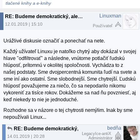
tlačené knihy a e-knihy
Linuxman
RE: Budeme demokratický, alebo to budeme občasne čistiť?
12.01.2019 | 15:10
Používateľ
Urážlivé diskusie označiť a ponechať na nete.
Každý užívateľ Linuxu je natoľko chytrý aby dokázal v svojej
hlave "odfiltrovať" a následne, vnútorne potlačiť ľudskú
hlúposť, prítomnú v okolitej spoločnosti. Vychádza to z
našej podstaty. Sme dvojpercentná komunita ľudí na svete a
sme iní ako ostatní. Sme slobodnejší. Sme chytrejší. Ľudskú
hlúposť považujeme za niečo, čo sa nepodarilo nikomu
vykoreniť za tisíce rokov. Dokážeme sa nad ňu povzniesť, aj
keď niekedy to nie je jednoduché.
Rozhodne sa v názore o tej chytrosti nemýlim. Inak by sme
nepoužívali Linux...
bedňa
RE: Budeme demokratický, alebo to budeme občasne čistiť?
LegacyIce-antiX
14.01.2019 | 20:28
Administrátor