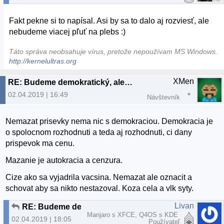
Fakt pekne si to napísal. Asi by sa to dalo aj rozviesť, ale
nebudeme viacej pľuť na plebs :)
Táto správa neobsahuje vírus, pretože nepoužívam MS Windows.
http://kernelultras.org
XMen
RE: Budeme demokratický, alebo to budeme občasne čistiť?
02.04.2019 | 16:49
Návštevník
Nemazat prisevky nema nic s demokraciou. Demokracia je
o spolocnom rozhodnuti a teda aj rozhodnuti, ci dany
prispevok ma cenu.
Mazanie je autokracia a cenzura.
Cize ako sa vyjadrila vacsina. Nemazat ale oznacit a
schovat aby sa nikto nestazoval. Koza cela a vlk syty.
Livan
RE: Budeme demokratický, alebo to budeme občasne čistiť?
Manjaro s XFCE, Q4OS s KDE
02.04.2019 | 18:05
Používateľ