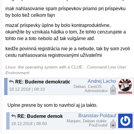
inak nahlasovanie spam príspevkov priamo pri príspevku
by bolo tiež celkom fajn
mazať príspevky úplne by bolo kontraproduktívne,
okamžite by vznikala hádka o tom, že tohto cenzurujete a
tohto nie a toto nebolo až tak vulgárne atď.
kedže povinná registrácia nie je a nebude, tak by som zvoli
cestu nahlasovania registrovanými užívateľmi
Linux: the operating system with a CLUE... Command Line User
Environment
Andrej Lacho
RE: Budeme demokratický, alebo to budeme občasne čistiť?
Debian, CentOS ...
18.12.2018 | 08:10
Administrátor
Uplne presne by som to navrhol aj ja takto.
Branislav Poldauf
RE: Budeme demokratický, alebo to budeme občasne čistiť?
Manjaro, Debian stable
18.12.2018 | 08:50
Používateľ