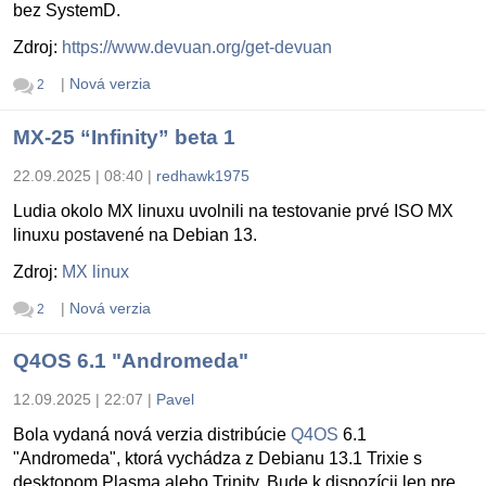
bez SystemD.
Zdroj:
https://www.devuan.org/get-devuan
|
Nová verzia
2
MX-25 “Infinity” beta 1
22.09.2025 | 08:40
|
redhawk1975
Ludia okolo MX linuxu uvolnili na testovanie prvé ISO MX
linuxu postavené na Debian 13.
Zdroj:
MX linux
|
Nová verzia
2
Q4OS 6.1 "Andromeda"
12.09.2025 | 22:07
|
Pavel
Bola vydaná nová verzia distribúcie
Q4OS
6.1
"Andromeda", ktorá vychádza z Debianu 13.1 Trixie s
desktopom Plasma alebo Trinity. Bude k dispozícii len pre