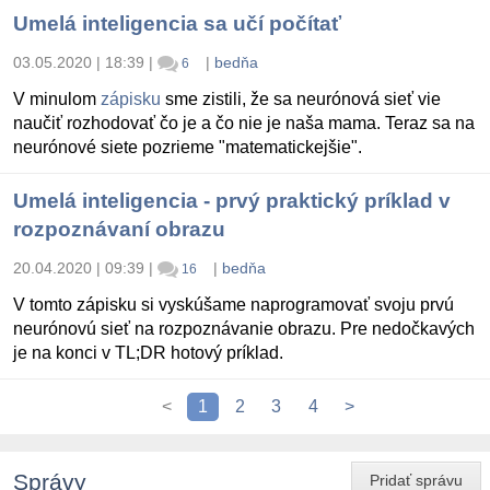
Umelá inteligencia sa učí počítať
03.05.2020 | 18:39
|
|
bedňa
6
V minulom
zápisku
sme zistili, že sa neurónová sieť vie
naučiť rozhodovať čo je a čo nie je naša mama. Teraz sa na
neurónové siete pozrieme "matematickejšie".
Umelá inteligencia - prvý praktický príklad v
rozpoznávaní obrazu
20.04.2020 | 09:39
|
|
bedňa
16
V tomto zápisku si vyskúšame naprogramovať svoju prvú
neurónovú sieť na rozpoznávanie obrazu. Pre nedočkavých
je na konci v TL;DR hotový príklad.
<
1
2
3
4
>
Správy
Pridať správu