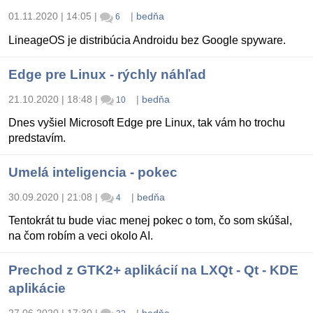
01.11.2020 | 14:05
|
|
bedňa
6
LineageOS je distribúcia Androidu bez Google spyware.
Edge pre Linux - rýchly náhľad
21.10.2020 | 18:48
|
|
bedňa
10
Dnes vyšiel Microsoft Edge pre Linux, tak vám ho trochu
predstavím.
Umelá inteligencia - pokec
30.09.2020 | 21:08
|
|
bedňa
4
Tentokrát tu bude viac menej pokec o tom, čo som skúšal,
na čom robím a veci okolo AI.
Prechod z GTK2+ aplikácií na LXQt - Qt - KDE
aplikácie