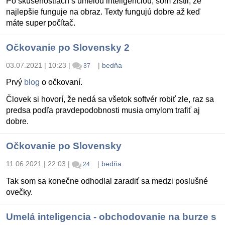
Po skúsenostiach s umelou inteligenciou, som zistil, že
najlepšie funguje na obraz. Texty fungujú dobre až keď
máte super počítač.
Očkovanie po Slovensky 2
03.07.2021 | 10:23
|
|
bedňa
37
Prvý
blog
o očkovaní.
Človek si hovorí, že nedá sa všetok softvér robiť zle, raz sa
predsa podľa pravdepodobnosti musia omylom trafiť aj
dobre.
Očkovanie po Slovensky
11.06.2021 | 22:03
|
|
bedňa
24
Tak som sa konečne odhodlal zaradiť sa medzi poslušné
ovečky.
Umelá inteligencia - obchodovanie na burze s