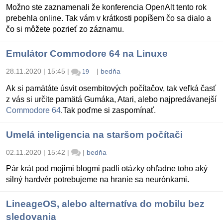
Možno ste zaznamenali že konferencia OpenAlt tento rok
prebehla online. Tak vám v krátkosti popíšem čo sa dialo a
čo si môžete pozrieť zo záznamu.
Emulátor Commodore 64 na Linuxe
28.11.2020 | 15:45
|
|
bedňa
19
Ak si pamätáte úsvit osembitových počítačov, tak veľká časť
z vás si určite pamätá Gumáka, Atari, alebo najpredávanejší
Commodore 64
.Tak poďme si zaspomínať.
Umelá inteligencia na staršom počítači
02.11.2020 | 15:42
|
|
bedňa
Pár krát pod mojimi blogmi padli otázky ohľadne toho aký
silný hardvér potrebujeme na hranie sa neurónkami.
LineageOS, alebo alternatíva do mobilu bez
sledovania