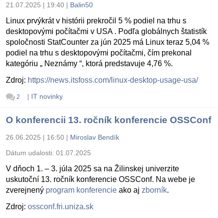
21.07.2025 | 19:40
|
Balin50
Linux prvýkrát v histórii prekročil 5 % podiel na trhu s
desktopovými počítačmi v USA . Podľa globálnych štatistík
spoločnosti StatCounter za jún 2025 má Linux teraz 5,04 %
podiel na trhu s desktopovými počítačmi, čím prekonal
kategóriu „ Neznámy “, ktorá predstavuje 4,76 %.
Zdroj:
https://news.itsfoss.com/linux-desktop-usage-usa/
|
IT novinky
2
O konferencii 13. ročník konferencie OSSConf
26.06.2025 | 16:50
|
Miroslav Bendík
Dátum udalosti:
01.07.2025
V dňoch 1. – 3. júla 2025 sa na Žilinskej univerzite
uskutoční 13. ročník konferencie OSSConf. Na webe je
zverejnený
program konferencie
ako aj
zborník
.
Zdroj:
ossconf.fri.uniza.sk