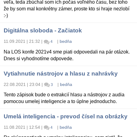
veľa, teda zbúchal som ich počas voľného času, bez toho
že by som mal konkrétny zámer, proste kto si hraje nezlobí
:-)
Digitálna sloboda - Začiatok
11.09.2021 | 21:32
|
|
bedňa
4
Na LOS konfe 2021v4 sme piati odpovedali na pár otázok.
Dnes si vyhodnotíme odpovede.
Vytiahnutie nástrojov a hlasu z nahrávky
22.08.2021 | 23:04
|
|
bedňa
3
Tento zápisok bude o extrakcií hlasu a nástrojov z audia
pomocou umelej inteligencie a to úplne jednoducho.
Umelá inteligencia - prevod čísel na obrázky
11.08.2021 | 12:54
|
|
bedňa
4