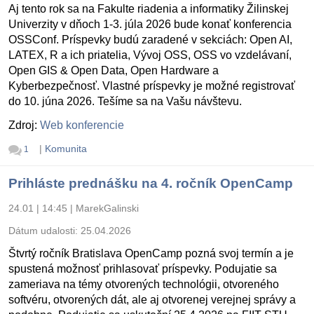
Aj tento rok sa na Fakulte riadenia a informatiky Žilinskej
Univerzity v dňoch 1-3. júla 2026 bude konať konferencia
OSSConf. Príspevky budú zaradené v sekciách: Open AI,
LATEX, R a ich priatelia, Vývoj OSS, OSS vo vzdelávaní,
Open GIS & Open Data, Open Hardware a
Kyberbezpečnosť. Vlastné príspevky je možné registrovať
do 10. júna 2026. Tešíme sa na Vašu návštevu.
Zdroj:
Web konferencie
|
Komunita
1
Prihláste prednášku na 4. ročník OpenCamp
24.01 | 14:45
|
MarekGalinski
Dátum udalosti:
25.04.2026
Štvrtý ročník Bratislava OpenCamp pozná svoj termín a je
spustená možnosť prihlasovať príspevky. Podujatie sa
zameriava na témy otvorených technológii, otvoreného
softvéru, otvorených dát, ale aj otvorenej verejnej správy a