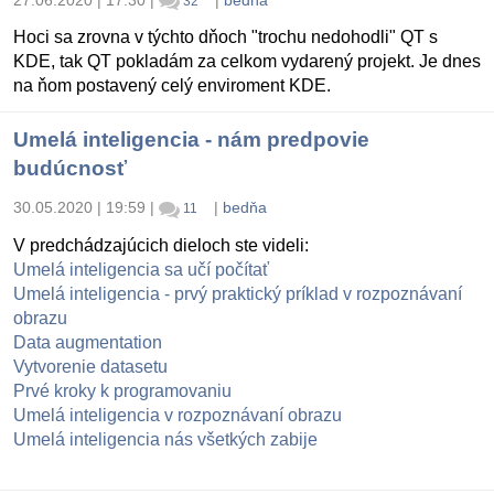
27.06.2020 | 17:30
|
|
bedňa
32
Hoci sa zrovna v týchto dňoch "trochu nedohodli" QT s
KDE, tak QT pokladám za celkom vydarený projekt. Je dnes
na ňom postavený celý enviroment KDE.
Umelá inteligencia - nám predpovie
budúcnosť
30.05.2020 | 19:59
|
|
bedňa
11
V predchádzajúcich dieloch ste videli:
Umelá inteligencia sa učí počítať
Umelá inteligencia - prvý praktický príklad v rozpoznávaní
obrazu
Data augmentation
Vytvorenie datasetu
Prvé kroky k programovaniu
Umelá inteligencia v rozpoznávaní obrazu
Umelá inteligencia nás všetkých zabije