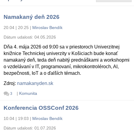
Namakaný deň 2026
20.04 | 20:25
|
Miroslav Bendík
Dátum udalosti:
04.05.2026
Dňa 4. mája 2026 od 9:00 sa v priestoroch Univerzitnej
knižnice Technickej univerzity v Košiciach bude konať
namakaný deň, teda deň nabitý prednáškami a workshopmi
o vzdelávaní v IT, programovaní, mikrokontroléroch, AI,
bezpečnosti, IoT a o ďalších témach.
Zdroj:
namakanyden.sk
|
Komunita
3
Konferencia OSSConf 2026
10.04 | 19:03
|
Miroslav Bendík
Dátum udalosti:
01.07.2026