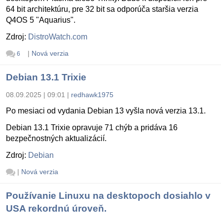
64 bit architektúru, pre 32 bit sa odporúča staršia verzia
Q4OS 5 "Aquarius".
Zdroj:
DistroWatch.com
|
Nová verzia
6
Debian 13.1 Trixie
08.09.2025 | 09:01
|
redhawk1975
Po mesiaci od vydania Debian 13 vyšla nová verzia 13.1.
Debian 13.1 Trixie opravuje 71 chýb a pridáva 16
bezpečnostných aktualizácií.
Zdroj:
Debian
|
Nová verzia
Používanie Linuxu na desktopoch dosiahlo v
USA rekordnú úroveň.