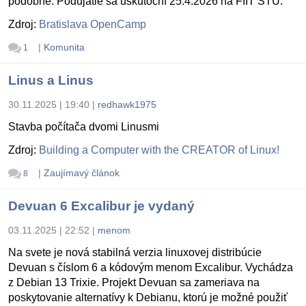
podobne. Podujatie sa uskutoční 25.4.2026 na FIIT STU.
Zdroj:
Bratislava OpenCamp
|
Komunita
1
Linus a Linus
30.11.2025 | 19:40
|
redhawk1975
Stavba počítača dvomi Linusmi
Zdroj:
Building a Computer with the CREATOR of Linux!
|
Zaujímavý článok
8
Devuan 6 Excalibur je vydaný
03.11.2025 | 22:52
|
menom
Na svete je nová stabilná verzia linuxovej distribúcie
Devuan s číslom 6 a kódovým menom Excalibur. Vychádza
z Debian 13 Trixie. Projekt Devuan sa zameriava na
poskytovanie alternatívy k Debianu, ktorú je možné použiť