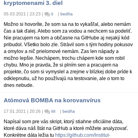
kryptomenami 3. diel
05.03.2021 | 23:23
|
|
bedňa
6
Možno si hovoríte, že som sa na to vykašľal, alebo nemám
čas a tak ďalej. Alebo som za vodou a nechcem sa podeliť.
Nie pracujem na tom a občasne na GitHube aj nejaký kód
pribudol. Všetko bolo zle. Strávil som s tým hodiny pokusov
a omylov a nič prielomové nemám. Zas len nápady a
možno lepšie. Nechápem, trochu chápem kde som robil
chybu. Mno je pravda, že si plním sen a pracujem na
projekte, čo som si vymyslel a zrejme v blízkej dobe príde k
odklepnutiu, už ho používajú na testovanie, ale o tom to
dnes nebude.
Atómová BOMBA na korovanvírus
17.01.2021 | 20:26
|
|
bedňa
88
Napísal som pre vás skript, ktorý stiahne oficiálne dáta,
ktoré dáva náš štát na GitHub a ktoré môžete analyzovať.
Konkrétne dáta ležia tu
https://github.com/Institut-