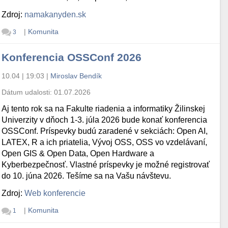
Zdroj:
namakanyden.sk
|
Komunita
3
Konferencia OSSConf 2026
10.04 | 19:03
|
Miroslav Bendík
Dátum udalosti:
01.07.2026
Aj tento rok sa na Fakulte riadenia a informatiky Žilinskej
Univerzity v dňoch 1-3. júla 2026 bude konať konferencia
OSSConf. Príspevky budú zaradené v sekciách: Open AI,
LATEX, R a ich priatelia, Vývoj OSS, OSS vo vzdelávaní,
Open GIS & Open Data, Open Hardware a
Kyberbezpečnosť. Vlastné príspevky je možné registrovať
do 10. júna 2026. Tešíme sa na Vašu návštevu.
Zdroj:
Web konferencie
|
Komunita
1