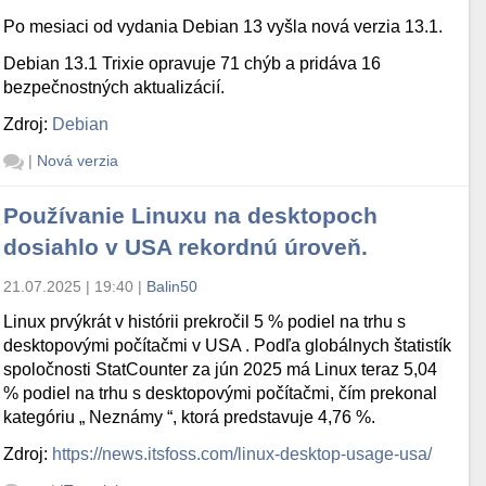
Po mesiaci od vydania Debian 13 vyšla nová verzia 13.1.
Debian 13.1 Trixie opravuje 71 chýb a pridáva 16
bezpečnostných aktualizácií.
Zdroj:
Debian
|
Nová verzia
Používanie Linuxu na desktopoch
dosiahlo v USA rekordnú úroveň.
21.07.2025 | 19:40
|
Balin50
Linux prvýkrát v histórii prekročil 5 % podiel na trhu s
desktopovými počítačmi v USA . Podľa globálnych štatistík
spoločnosti StatCounter za jún 2025 má Linux teraz 5,04
% podiel na trhu s desktopovými počítačmi, čím prekonal
kategóriu „ Neznámy “, ktorá predstavuje 4,76 %.
Zdroj:
https://news.itsfoss.com/linux-desktop-usage-usa/