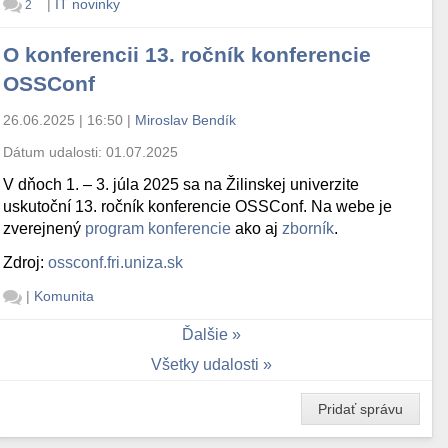
|
IT novinky
2
O konferencii 13. ročník konferencie
OSSConf
26.06.2025 | 16:50
|
Miroslav Bendík
Dátum udalosti:
01.07.2025
V dňoch 1. – 3. júla 2025 sa na Žilinskej univerzite
uskutoční 13. ročník konferencie OSSConf. Na webe je
zverejnený
program konferencie
ako aj
zborník
.
Zdroj:
ossconf.fri.uniza.sk
|
Komunita
Ďalšie
Všetky udalosti
Pridať správu