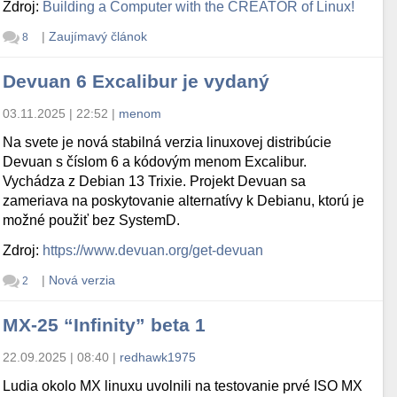
Zdroj:
Building a Computer with the CREATOR of Linux!
|
Zaujímavý článok
8
Devuan 6 Excalibur je vydaný
03.11.2025 | 22:52
|
menom
Na svete je nová stabilná verzia linuxovej distribúcie
Devuan s číslom 6 a kódovým menom Excalibur.
Vychádza z Debian 13 Trixie. Projekt Devuan sa
zameriava na poskytovanie alternatívy k Debianu, ktorú je
možné použiť bez SystemD.
Zdroj:
https://www.devuan.org/get-devuan
|
Nová verzia
2
MX-25 “Infinity” beta 1
22.09.2025 | 08:40
|
redhawk1975
Ludia okolo MX linuxu uvolnili na testovanie prvé ISO MX