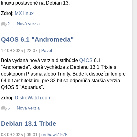
linuxu postavené na Debian 13.
Zdroj:
MX linux
|
Nová verzia
2
Q4OS 6.1 "Andromeda"
12.09.2025 | 22:07
|
Pavel
Bola vydaná nová verzia distribúcie
Q4OS
6.1
"Andromeda", ktorá vychádza z Debianu 13.1 Trixie s
desktopom Plasma alebo Trinity. Bude k dispozícii len pre
64 bit architektúru, pre 32 bit sa odporúča staršia verzia
Q4OS 5 "Aquarius".
Zdroj:
DistroWatch.com
|
Nová verzia
6
Debian 13.1 Trixie
08.09.2025 | 09:01
|
redhawk1975