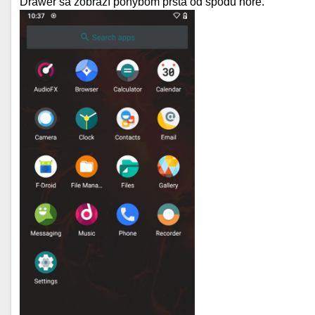
Drawer sa zobrazí pohybom prsta od spodu hore.