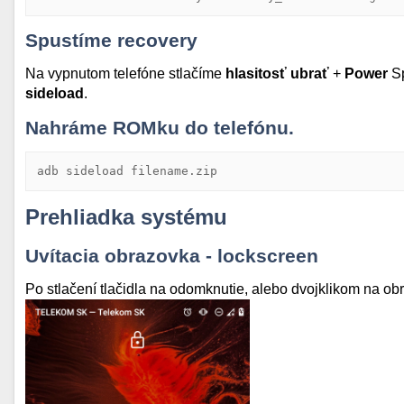
Spustíme recovery
Na vypnutom telefóne stlačíme
hlasitosť ubrať
+
Power
S
sideload
.
Nahráme ROMku do telefónu.
adb sideload filename.zip
Prehliadka systému
Uvítacia obrazovka - lockscreen
Po stlačení tlačidla na odomknutie, alebo dvojklikom na ob