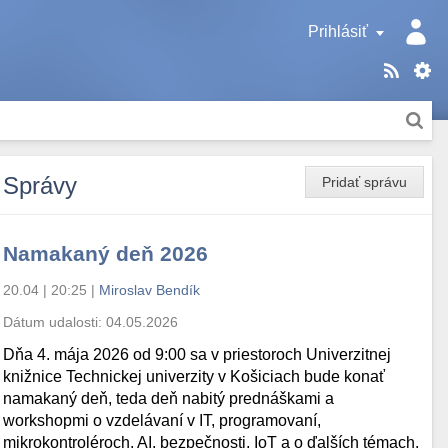
Prihlásiť
Správy
Pridať správu
Namakaný deň 2026
20.04 | 20:25
|
Miroslav Bendík
Dátum udalosti:
04.05.2026
Dňa 4. mája 2026 od 9:00 sa v priestoroch Univerzitnej
knižnice Technickej univerzity v Košiciach bude konať
namakaný deň, teda deň nabitý prednáškami a
workshopmi o vzdelávaní v IT, programovaní,
mikrokontroléroch, AI, bezpečnosti, IoT a o ďalších témach.