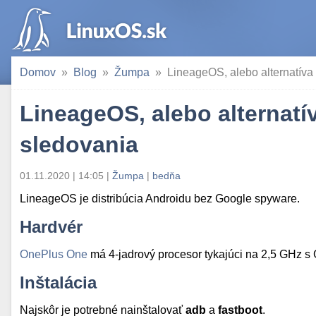
Domov
Blog
Žumpa
LineageOS, alebo alternatíva
LineageOS, alebo alternatí
sledovania
01.11.2020 | 14:05
|
Žumpa
|
bedňa
LineageOS je distribúcia Androidu bez Google spyware.
Hardvér
OnePlus One
má 4-jadrový procesor tykajúci na 2,5 GHz
Inštalácia
Najskôr je potrebné nainštalovať
adb
a
fastboot
.