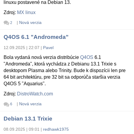
linuxu postavené na Debian 13.
Zdroj:
MX linux
|
Nová verzia
2
Q4OS 6.1 "Andromeda"
12.09.2025 | 22:07
|
Pavel
Bola vydaná nová verzia distribúcie
Q4OS
6.1
"Andromeda", ktorá vychádza z Debianu 13.1 Trixie s
desktopom Plasma alebo Trinity. Bude k dispozícii len pre
64 bit architektúru, pre 32 bit sa odporúča staršia verzia
Q4OS 5 "Aquarius".
Zdroj:
DistroWatch.com
|
Nová verzia
6
Debian 13.1 Trixie
08.09.2025 | 09:01
|
redhawk1975