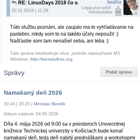
bedňa
RE: LinuxDays 2018 čo sa oplatí pozrieť zo záznamu
LegacyIce-antiX
20.11.2018 | 11:28
Administrátor
Túto službu poznám, ale zaujalo ma to vyhľadávanie na
pastebin, nikdy som to na takéto účely nepoužil :)
Našťastie som tam nenašiel seba, ani teba :)
Táto správa neobsahuje vírus, pretože nepoužívam MS
Windows.
http://kernelultras.org
Správy
Pridať správu
Namakaný deň 2026
20.04 | 20:25
|
Miroslav Bendík
Dátum udalosti:
04.05.2026
Dňa 4. mája 2026 od 9:00 sa v priestoroch Univerzitnej
knižnice Technickej univerzity v Košiciach bude konať
namakaný deň, teda deň nabitý prednáškami a workshopmi