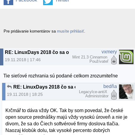
Pre pridávanie komentárov sa
musíte prihlásiť
.
vxmery
RE: LinuxDays 2018 čo sa oplatí pozrieť zo záznamu
Mint 21.3 Cinnamon
19.11.2018 | 17:46
Používateľ
Tie sieťové rozhrania sú podané celkom zrozumiteľne
bedňa
RE: LinuxDays 2018 čo sa oplatí pozrieť zo záznamu
LegacyIce-antiX
19.11.2018 | 18:25
Administrátor
Krčmář to dáva vždy OK. Tak by som povedal, že české
open source prednášky majú vždy vysokú úroveň a nie je
divom, že sa do Čiech softvérové firmy doslova tlačia.
Naozaj klobúk dolu, tak vysoké percento dobrých