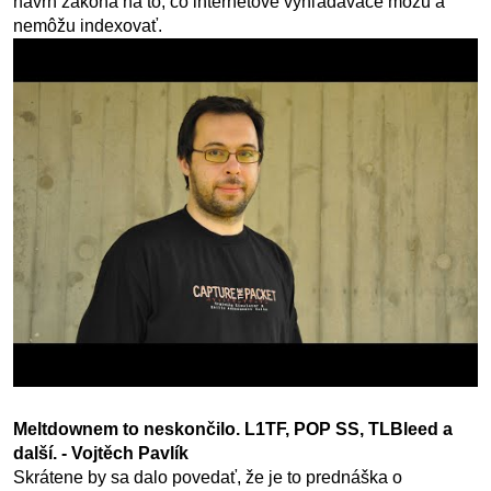
návrh zákona na to, čo internetové vyhľadávače môžu a
nemôžu indexovať.
Meltdownem to neskončilo. L1TF, POP SS, TLBleed a
další. - Vojtěch Pavlík
Skrátene by sa dalo povedať, že je to prednáška o