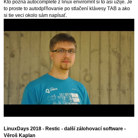
Kto pozná autocomplete z linux enviromnt si to asi užije. Je
to proste to autodpľňovanie po stlačení klávesy TAB a ako
si tie veci okolo sám napísať.
LinuxDays 2018 - Restic - další zálohovací software -
Věroš Kaplan