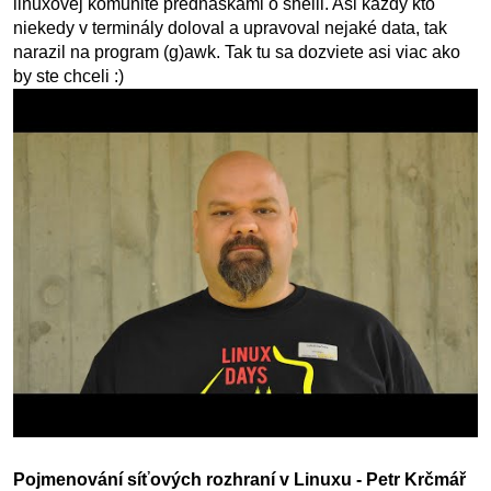
linuxovej komunite prednáškami o shelli. Asi každý kto
niekedy v terminály doloval a upravoval nejaké data, tak
narazil na program (g)awk. Tak tu sa dozviete asi viac ako
by ste chceli :)
Pojmenování síťových rozhraní v Linuxu - Petr Krčmář