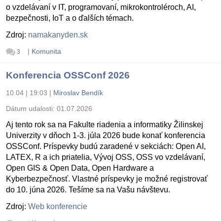
o vzdelávaní v IT, programovaní, mikrokontroléroch, AI,
bezpečnosti, IoT a o ďalších témach.
Zdroj:
namakanyden.sk
|
Komunita
3
Konferencia OSSConf 2026
10.04 | 19:03
|
Miroslav Bendík
Dátum udalosti:
01.07.2026
Aj tento rok sa na Fakulte riadenia a informatiky Žilinskej
Univerzity v dňoch 1-3. júla 2026 bude konať konferencia
OSSConf. Príspevky budú zaradené v sekciách: Open AI,
LATEX, R a ich priatelia, Vývoj OSS, OSS vo vzdelávaní,
Open GIS & Open Data, Open Hardware a
Kyberbezpečnosť. Vlastné príspevky je možné registrovať
do 10. júna 2026. Tešíme sa na Vašu návštevu.
Zdroj:
Web konferencie