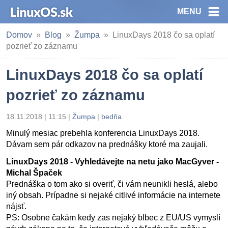
MENU
Domov
Blog
Žumpa
LinuxDays 2018 čo sa oplatí
pozrieť zo záznamu
LinuxDays 2018 čo sa oplatí
pozrieť zo záznamu
18.11.2018 | 11:15
|
Žumpa
|
bedňa
Minulý mesiac prebehla konferencia LinuxDays 2018.
Dávam sem pár odkazov na prednášky ktoré ma zaujali.
LinuxDays 2018 - Vyhledávejte na netu jako MacGyver -
Michal Špaček
Prednáška o tom ako si overiť, či vám neunikli heslá, alebo
iný obsah. Prípadne si nejaké citlivé informácie na internete
nájsť.
PS: Osobne čakám kedy zas nejaký blbec z EU/US vymyslí