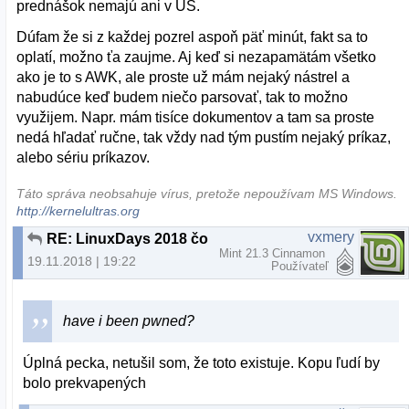
prednášok nemajú ani v US.
Dúfam že si z každej pozrel aspoň päť minút, fakt sa to
oplatí, možno ťa zaujme. Aj keď si nezapamätám všetko
ako je to s AWK, ale proste už mám nejaký nástrel a
nabudúce keď budem niečo parsovať, tak to možno
využijem. Napr. mám tisíce dokumentov a tam sa proste
nedá hľadať ručne, tak vždy nad tým pustím nejaký príkaz,
alebo sériu príkazov.
Táto správa neobsahuje vírus, pretože nepoužívam MS Windows.
http://kernelultras.org
vxmery
RE: LinuxDays 2018 čo sa oplatí pozrieť zo záznamu
Mint 21.3 Cinnamon
19.11.2018 | 19:22
Používateľ
have i been pwned?
Úplná pecka, netušil som, že toto existuje. Kopu ľudí by
bolo prekvapených