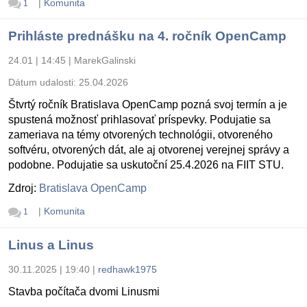
|
Komunita
1
Prihláste prednášku na 4. ročník OpenCamp
24.01 | 14:45
|
MarekGalinski
Dátum udalosti:
25.04.2026
Štvrtý ročník Bratislava OpenCamp pozná svoj termín a je
spustená možnosť prihlasovať príspevky. Podujatie sa
zameriava na témy otvorených technológii, otvoreného
softvéru, otvorených dát, ale aj otvorenej verejnej správy a
podobne. Podujatie sa uskutoční 25.4.2026 na FIIT STU.
Zdroj:
Bratislava OpenCamp
|
Komunita
1
Linus a Linus
30.11.2025 | 19:40
|
redhawk1975
Stavba počítača dvomi Linusmi