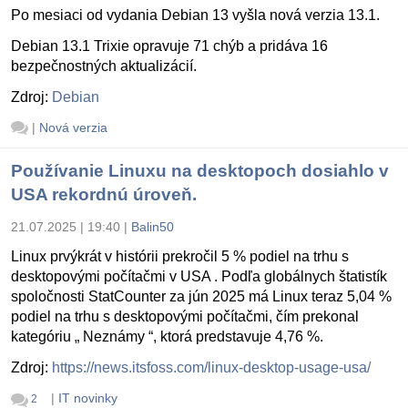
Po mesiaci od vydania Debian 13 vyšla nová verzia 13.1.
Debian 13.1 Trixie opravuje 71 chýb a pridáva 16
bezpečnostných aktualizácií.
Zdroj:
Debian
|
Nová verzia
Používanie Linuxu na desktopoch dosiahlo v
USA rekordnú úroveň.
21.07.2025 | 19:40
|
Balin50
Linux prvýkrát v histórii prekročil 5 % podiel na trhu s
desktopovými počítačmi v USA . Podľa globálnych štatistík
spoločnosti StatCounter za jún 2025 má Linux teraz 5,04 %
podiel na trhu s desktopovými počítačmi, čím prekonal
kategóriu „ Neznámy “, ktorá predstavuje 4,76 %.
Zdroj:
https://news.itsfoss.com/linux-desktop-usage-usa/
|
IT novinky
2