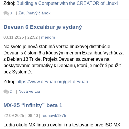
Zdroj:
Building a Computer with the CREATOR of Linux!
|
Zaujímavý článok
8
Devuan 6 Excalibur je vydaný
03.11.2025 | 22:52
|
menom
Na svete je nová stabilná verzia linuxovej distribúcie
Devuan s číslom 6 a kódovým menom Excalibur. Vychádza
z Debian 13 Trixie. Projekt Devuan sa zameriava na
poskytovanie alternatívy k Debianu, ktorú je možné použiť
bez SystemD.
Zdroj:
https://www.devuan.org/get-devuan
|
Nová verzia
2
MX-25 “Infinity” beta 1
22.09.2025 | 08:40
|
redhawk1975
Ludia okolo MX linuxu uvolnili na testovanie prvé ISO MX