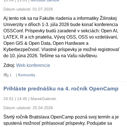
10.04 | 19:03
|
Miroslav Bendík
Dátum udalosti:
01.07.2026
Aj tento rok sa na Fakulte riadenia a informatiky Žilinskej
Univerzity v dňoch 1-3. júla 2026 bude konať konferencia
OSSConf. Príspevky budú zaradené v sekciách: Open AI,
LATEX, R a ich priatelia, Vývoj OSS, OSS vo vzdelávaní,
Open GIS & Open Data, Open Hardware a
Kyberbezpečnosť. Vlastné príspevky je možné registrovať
do 10. júna 2026. Tešíme sa na Vašu návštevu.
Zdroj:
Web konferencie
|
Komunita
1
Prihláste prednášku na 4. ročník OpenCamp
24.01 | 14:45
|
MarekGalinski
Dátum udalosti:
25.04.2026
Štvrtý ročník Bratislava OpenCamp pozná svoj termín a je
spustená možnosť prihlasovať príspevky. Podujatie sa