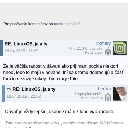
Pre pridávanie komentárov sa
musíte prihlásiť
.
vxmery
RE: LinuxOS, ja a ty
Mint 21.3 Cinnamon
18.04.2015 | 11:39
Používateľ
Že je väčšia radosť v dávaní ako prijímaní pocítia niektorí
hneď, lebo to majú v povahe. Iní sa k tomu dopracujú a časť
ľudí to nezažije nikdy. Tých mi je ľúto.
bedňa
RE: LinuxOS, ja a ty
LegacyIce-antiX
18.04.2015 | 22:02
Administrátor
Dávať je vždy lepšie, osobne mám z toho viac radosti.
Táto správa neobsahuje vírus, pretože nepoužívam MS Windows.