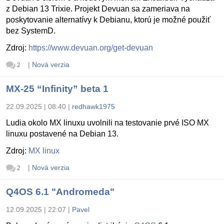
z Debian 13 Trixie. Projekt Devuan sa zameriava na
poskytovanie alternatívy k Debianu, ktorú je možné použiť
bez SystemD.
Zdroj:
https://www.devuan.org/get-devuan
|
Nová verzia
2
MX-25 “Infinity” beta 1
22.09.2025 | 08:40
|
redhawk1975
Ludia okolo MX linuxu uvolnili na testovanie prvé ISO MX
linuxu postavené na Debian 13.
Zdroj:
MX linux
|
Nová verzia
2
Q4OS 6.1 "Andromeda"
12.09.2025 | 22:07
|
Pavel