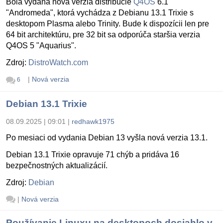
Bola vydaná nová verzia distribúcie
Q4OS
6.1
"Andromeda", ktorá vychádza z Debianu 13.1 Trixie s
desktopom Plasma alebo Trinity. Bude k dispozícii len pre
64 bit architektúru, pre 32 bit sa odporúča staršia verzia
Q4OS 5 "Aquarius".
Zdroj:
DistroWatch.com
|
Nová verzia
6
Debian 13.1 Trixie
08.09.2025 | 09:01
|
redhawk1975
Po mesiaci od vydania Debian 13 vyšla nová verzia 13.1.
Debian 13.1 Trixie opravuje 71 chýb a pridáva 16
bezpečnostných aktualizácií.
Zdroj:
Debian
|
Nová verzia
Používanie Linuxu na desktopoch dosiahlo v