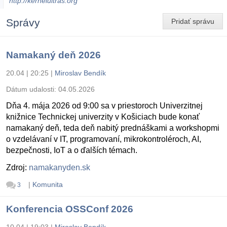
http://kernelultras.org
Správy
Pridať správu
Namakaný deň 2026
20.04 | 20:25
|
Miroslav Bendík
Dátum udalosti:
04.05.2026
Dňa 4. mája 2026 od 9:00 sa v priestoroch Univerzitnej
knižnice Technickej univerzity v Košiciach bude konať
namakaný deň, teda deň nabitý prednáškami a workshopmi
o vzdelávaní v IT, programovaní, mikrokontroléroch, AI,
bezpečnosti, IoT a o ďalších témach.
Zdroj:
namakanyden.sk
|
Komunita
3
Konferencia OSSConf 2026