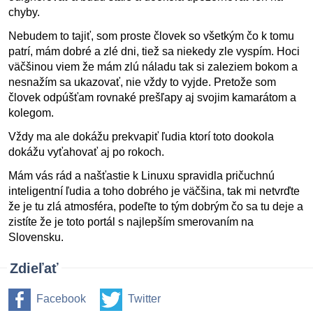
chyby.
Nebudem to tajiť, som proste človek so všetkým čo k tomu
patrí, mám dobré a zlé dni, tiež sa niekedy zle vyspím. Hoci
väčšinou viem že mám zlú náladu tak si zaleziem bokom a
nesnažím sa ukazovať, nie vždy to vyjde. Pretože som
človek odpúšťam rovnaké prešľapy aj svojim kamarátom a
kolegom.
Vždy ma ale dokážu prekvapiť ľudia ktorí toto dookola
dokážu vyťahovať aj po rokoch.
Mám vás rád a našťastie k Linuxu spravidla pričuchnú
inteligentní ľudia a toho dobrého je väčšina, tak mi netvrďte
že je tu zlá atmosféra, podeľte to tým dobrým čo sa tu deje a
zistíte že je toto portál s najlepším smerovaním na
Slovensku.
Zdieľať
Facebook
Twitter