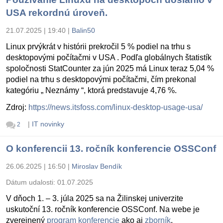
USA rekordnú úroveň.
21.07.2025 | 19:40
|
Balin50
Linux prvýkrát v histórii prekročil 5 % podiel na trhu s
desktopovými počítačmi v USA . Podľa globálnych štatistík
spoločnosti StatCounter za jún 2025 má Linux teraz 5,04 %
podiel na trhu s desktopovými počítačmi, čím prekonal
kategóriu „ Neznámy “, ktorá predstavuje 4,76 %.
Zdroj:
https://news.itsfoss.com/linux-desktop-usage-usa/
|
IT novinky
2
O konferencii 13. ročník konferencie OSSConf
26.06.2025 | 16:50
|
Miroslav Bendík
Dátum udalosti:
01.07.2025
V dňoch 1. – 3. júla 2025 sa na Žilinskej univerzite
uskutoční 13. ročník konferencie OSSConf. Na webe je
zverejnený
program konferencie
ako aj
zborník
.