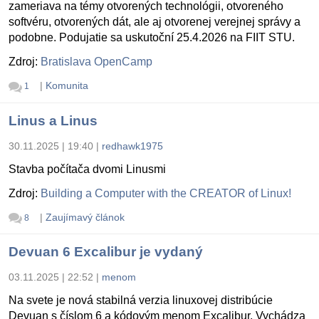
zameriava na témy otvorených technológii, otvoreného
softvéru, otvorených dát, ale aj otvorenej verejnej správy a
podobne. Podujatie sa uskutoční 25.4.2026 na FIIT STU.
Zdroj:
Bratislava OpenCamp
|
Komunita
1
Linus a Linus
30.11.2025 | 19:40
|
redhawk1975
Stavba počítača dvomi Linusmi
Zdroj:
Building a Computer with the CREATOR of Linux!
|
Zaujímavý článok
8
Devuan 6 Excalibur je vydaný
03.11.2025 | 22:52
|
menom
Na svete je nová stabilná verzia linuxovej distribúcie
Devuan s číslom 6 a kódovým menom Excalibur. Vychádza