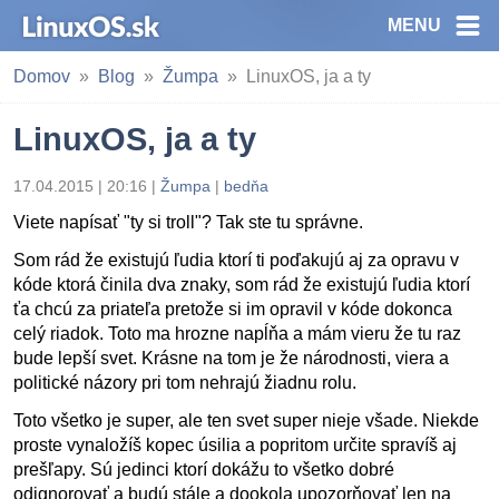
MENU
Domov
Blog
Žumpa
LinuxOS, ja a ty
LinuxOS, ja a ty
17.04.2015 | 20:16
|
Žumpa
|
bedňa
Viete napísať "ty si troll"? Tak ste tu správne.
Som rád že existujú ľudia ktorí ti poďakujú aj za opravu v
kóde ktorá činila dva znaky, som rád že existujú ľudia ktorí
ťa chcú za priateľa pretože si im opravil v kóde dokonca
celý riadok. Toto ma hrozne napĺňa a mám vieru že tu raz
bude lepší svet. Krásne na tom je že národnosti, viera a
politické názory pri tom nehrajú žiadnu rolu.
Toto všetko je super, ale ten svet super nieje všade. Niekde
proste vynaložíš kopec úsilia a popritom určite spravíš aj
prešľapy. Sú jedinci ktorí dokážu to všetko dobré
odignorovať a budú stále a dookola upozorňovať len na