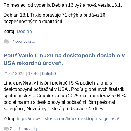
Po mesiaci od vydania Debian 13 vyšla nová verzia 13.1.
Debian 13.1 Trixie opravuje 71 chýb a pridáva 16
bezpečnostných aktualizácií.
Zdroj:
Debian
|
Nová verzia
Používanie Linuxu na desktopoch dosiahlo v
USA rekordnú úroveň.
21.07.2025 | 19:40
|
Balin50
Linux prvýkrát v histórii prekročil 5 % podiel na trhu s
desktopovými počítačmi v USA . Podľa globálnych štatistík
spoločnosti StatCounter za jún 2025 má Linux teraz 5,04 %
podiel na trhu s desktopovými počítačmi, čím prekonal
kategóriu „ Neznámy “, ktorá predstavuje 4,76 %.
Zdroj:
https://news.itsfoss.com/linux-desktop-usage-usa/
|
IT novinky
2