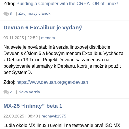
Zdroj:
Building a Computer with the CREATOR of Linux!
|
Zaujímavý článok
8
Devuan 6 Excalibur je vydaný
03.11.2025 | 22:52
|
menom
Na svete je nová stabilná verzia linuxovej distribúcie
Devuan s číslom 6 a kódovým menom Excalibur. Vychádza
z Debian 13 Trixie. Projekt Devuan sa zameriava na
poskytovanie alternatívy k Debianu, ktorú je možné použiť
bez SystemD.
Zdroj:
https://www.devuan.org/get-devuan
|
Nová verzia
2
MX-25 “Infinity” beta 1
22.09.2025 | 08:40
|
redhawk1975
Ludia okolo MX linuxu uvolnili na testovanie prvé ISO MX