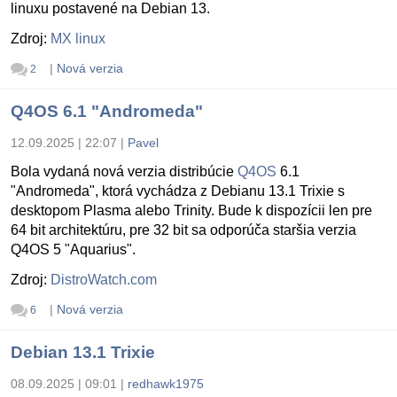
linuxu postavené na Debian 13.
Zdroj:
MX linux
|
Nová verzia
2
Q4OS 6.1 "Andromeda"
12.09.2025 | 22:07
|
Pavel
Bola vydaná nová verzia distribúcie
Q4OS
6.1
"Andromeda", ktorá vychádza z Debianu 13.1 Trixie s
desktopom Plasma alebo Trinity. Bude k dispozícii len pre
64 bit architektúru, pre 32 bit sa odporúča staršia verzia
Q4OS 5 "Aquarius".
Zdroj:
DistroWatch.com
|
Nová verzia
6
Debian 13.1 Trixie
08.09.2025 | 09:01
|
redhawk1975