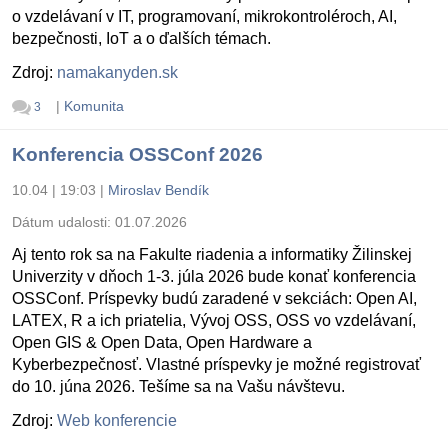
o vzdelávaní v IT, programovaní, mikrokontroléroch, AI,
bezpečnosti, IoT a o ďalších témach.
Zdroj:
namakanyden.sk
|
Komunita
3
Konferencia OSSConf 2026
10.04 | 19:03
|
Miroslav Bendík
Dátum udalosti:
01.07.2026
Aj tento rok sa na Fakulte riadenia a informatiky Žilinskej
Univerzity v dňoch 1-3. júla 2026 bude konať konferencia
OSSConf. Príspevky budú zaradené v sekciách: Open AI,
LATEX, R a ich priatelia, Vývoj OSS, OSS vo vzdelávaní,
Open GIS & Open Data, Open Hardware a
Kyberbezpečnosť. Vlastné príspevky je možné registrovať
do 10. júna 2026. Tešíme sa na Vašu návštevu.
Zdroj:
Web konferencie