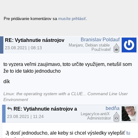
Pre pridávanie komentárov sa
musíte prihlásiť
.
Branislav Poldauf
RE: Vytiahnutie nástrojov a hlasu z nahrávky
Manjaro, Debian stable
23.08.2021 | 08:13
Používateľ
to vyzera veľmi zaujimavo, toto určite využijem, netušil som
že to ide takto jednoducho
dík
Linux: the operating system with a CLUE... Command Line User
Environment
bedňa
RE: Vytiahnutie nástrojov a hlasu z nahrávky
LegacyIce-antiX
23.08.2021 | 11:24
Administrátor
Jj dosť jednoducho, ale keby si chcel výsledky vylepšiť
tu