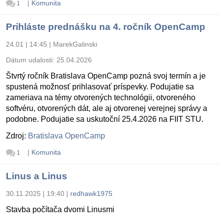
|
Komunita
1
Prihláste prednášku na 4. ročník OpenCamp
24.01 | 14:45
|
MarekGalinski
Dátum udalosti:
25.04.2026
Štvrtý ročník Bratislava OpenCamp pozná svoj termín a je
spustená možnosť prihlasovať príspevky. Podujatie sa
zameriava na témy otvorených technológii, otvoreného
softvéru, otvorených dát, ale aj otvorenej verejnej správy a
podobne. Podujatie sa uskutoční 25.4.2026 na FIIT STU.
Zdroj:
Bratislava OpenCamp
|
Komunita
1
Linus a Linus
30.11.2025 | 19:40
|
redhawk1975
Stavba počítača dvomi Linusmi