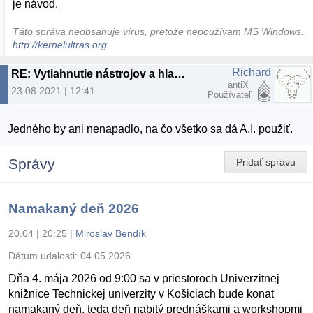
je návod.
Táto správa neobsahuje vírus, pretože nepoužívam MS Windows.
http://kernelultras.org
Richard
RE: Vytiahnutie nástrojov a hlasu z nahrávky
antiX
23.08.2021 | 12:41
Používateľ
Jedného by ani nenapadlo, na čo všetko sa dá A.I. použiť.
Správy
Pridať správu
Namakaný deň 2026
20.04 | 20:25
|
Miroslav Bendík
Dátum udalosti:
04.05.2026
Dňa 4. mája 2026 od 9:00 sa v priestoroch Univerzitnej
knižnice Technickej univerzity v Košiciach bude konať
namakaný deň, teda deň nabitý prednáškami a workshopmi