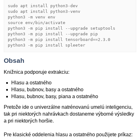
sudo apt install python3-dev

sudo apt install python3-venv

python3 -m venv env

source env/bin/activate

python3 -m pip install --upgrade setuptools

python3 -m pip install --upgrade pip

python3 -m pip install tensorboard==2.3.0

python3 -m pip install spleeter
Obsah
Knižnica podporuje extrakciu:
Hlasu a ostatného
Hlasu, bubnov, basy a ostatného
Hlasu, bubnov, basy, piana a ostatného
Pretože ide o univerzálne natrénovanú umelú inteligenciu,
tak pri niektorých nahrávkach dostaneme výborné výsledky
a pri niektorých horšie.
Pre klasické oddelenia hlasu a ostatného použijete príkaz: