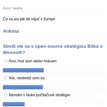
Autor:
bedňa
Čo sa asi tak dá nájsť v žumpe.
Anketa
Stretli ste sa s open-source stratégiou Bitka o
Wesnoth?
Áno, hral som alebo hrávam
Nie, nestretol som sa
Nemám v láske počítačové stratégie