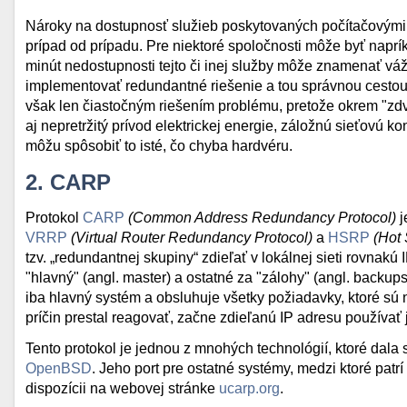
Nároky na dostupnosť služieb poskytovaných počítačovými s
prípad od prípadu. Pre niektoré spoločnosti môže byť napr
minút nedostupnosti tejto či inej služby môže znamenať vážn
implementovať redundantné riešenie a tou správnou cestou 
však len čiastočným riešením problému, pretože okrem "zdv
aj nepretržitý prívod elektrickej energie, záložnú sieťovú 
môžu spôsobiť to isté, čo chyba hardvéru.
2. CARP
Protokol
CARP
(Common Address Redundancy Protocol)
j
VRRP
(Virtual Router Redundancy Protocol)
a
HSRP
(Hot 
tzv. „redundantnej skupiny“ zdieľať v lokálnej sieti rovnak
"hlavný" (angl. master) a ostatné za "zálohy" (angl. backu
iba hlavný systém a obsluhuje všetky požiadavky, ktoré sú
príčin prestal reagovať, začne zdieľanú IP adresu používať 
Tento protokol je jednou z mnohých technológií, ktoré dal
OpenBSD
. Jeho port pre ostatné systémy, medzi ktoré pa
dispozícii na webovej stránke
ucarp.org
.