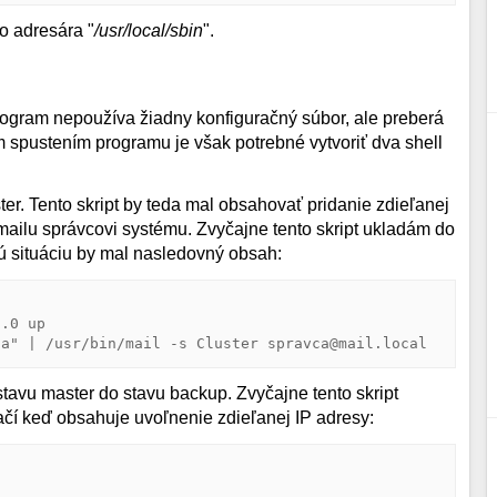
o adresára "
/usr/local/sbin
".
rogram nepoužíva žiadny konfiguračný súbor, ale preberá
 spustením programu je však potrebné vytvoriť dva shell
er. Tento skript by teda mal obsahovať pridanie zdieľanej
mailu správcovi systému. Zvyčajne tento skript ukladám do
ú situáciu by mal nasledovný obsah:
.0 up

-a" | /usr/bin/mail -s Cluster spravca@mail.local
stavu master do stavu backup. Zvyčajne tento skript
tačí keď obsahuje uvoľnenie zdieľanej IP adresy: