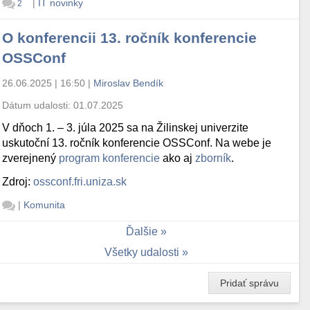
|
IT novinky
2
O konferencii 13. ročník konferencie
OSSConf
26.06.2025 | 16:50
|
Miroslav Bendík
 --preempt --upscript=/usr/local/bin/carp-up.sh --downsc
Dátum udalosti:
01.07.2025
V dňoch 1. – 3. júla 2025 sa na Žilinskej univerzite
uskutoční 13. ročník konferencie OSSConf. Na webe je
zverejnený
program konferencie
ako aj
zborník
.
Zdroj:
ossconf.fri.uniza.sk
|
Komunita
Ďalšie
Všetky udalosti
1 --preempt --upscript=/usr/local/bin/carp-up.sh --downs
Pridať správu