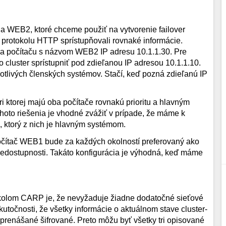
 WEB2, ktoré chceme použiť na vytvorenie failover
u protokolu HTTP sprístupňovali rovnaké informácie.
 a počítaču s názvom WEB2 IP adresu 10.1.1.30. Pre
cluster sprístupniť pod zdieľanou IP adresou 10.1.1.10.
notlivých členských systémov. Stačí, keď pozná zdieľanú IP
i ktorej majú oba počítače rovnakú prioritu a hlavným
oto riešenia je vhodné zvážiť v prípade, že máme k
, ktorý z nich je hlavným systémom.
 počítač WEB1 bude za každých okolností preferovaný ako
edostupnosti. Takáto konfigurácia je výhodná, keď máme
tokolom CARP je, že nevyžaduje žiadne dodatočné sieťové
točnosti, že všetky informácie o aktuálnom stave cluster-
i prenášané šifrované. Preto môžu byť všetky tri opisované