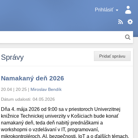
Prihlásiť
Správy
Pridať správu
Namakaný deň 2026
20.04 | 20:25
|
Miroslav Bendík
Dátum udalosti:
04.05.2026
Dňa 4. mája 2026 od 9:00 sa v priestoroch Univerzitnej
knižnice Technickej univerzity v Košiciach bude konať
namakaný deň, teda deň nabitý prednáškami a
workshopmi o vzdelávaní v IT, programovaní,
mikrokontroléroch, AI, bezpečnosti, IoT a o ďalších témach.