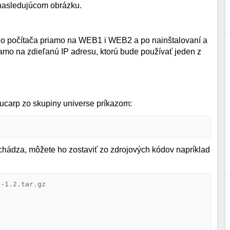
 nasledujúcom obrázku.
eho počítača priamo na WEB1 i WEB2 a po nainštalovaní a
iamo na zdieľanú IP adresu, ktorú bude používať jeden z
 ucarp zo skupiny universe príkazom:
nachádza, môžete ho zostaviť zo zdrojových kódov napríklad
-1.2.tar.gz
