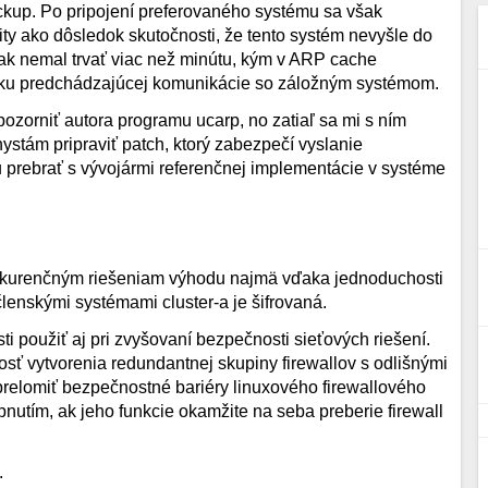
kup. Po pripojení preferovaného systému sa však
y ako dôsledok skutočnosti, že tento systém nevyšle do
šak nemal trvať viac než minútu, kým v ARP cache
dku predchádzajúcej komunikácie so záložným systémom.
ozorniť autora programu ucarp, no zatiaľ sa mi s ním
ystám pripraviť patch, ktorý zabezpečí vyslanie
rebrať s vývojármi referenčnej implementácie v systéme
onkurenčným riešeniam výhodu najmä vďaka jednoduchosti
lenskými systémami cluster-a je šifrovaná.
i použiť aj pri zvyšovaní bezpečnosti sieťových riešení.
ť vytvorenia redundantnej skupiny firewallov s odlišnými
prelomiť bezpečnostné bariéry linuxového firewallového
nutím, ak jeho funkcie okamžite na seba preberie firewall
.