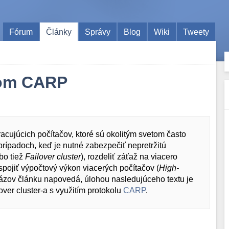
Fórum
Články
Správy
Blog
Wiki
Tweety
olom CARP
cujúcich počítačov, ktoré sú okolitým svetom často
prípadoch, keď je nutné zabezpečiť nepretržitú
bo tiež
Failover cluster
), rozdeliť záťaž na viacero
 spojiť výpočtový výkon viacerých počítačov (
High-
názov článku napovedá, úlohou nasledujúceho textu je
over cluster-a s využitím protokolu
CARP
.