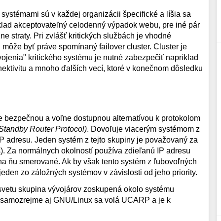
ystémami sú v každej organizácii špecifické a líšia sa
íklad akceptovateľný celodenný výpadok webu, pre iné pár
e straty. Pri zvlášť kritických službách je vhodné
môže byť práve spomínaný failover cluster. Cluster je
ojenia" kritického systému je nutné zabezpečiť napríklad
konektivitu a mnoho ďalších vecí, ktoré v konečnom dôsledku
e bezpečnou a voľne dostupnou alternatívou k protokolom
Standby Router Protocol)
. Dovoľuje viacerým systémom z
ú IP adresu. Jeden systém z tejto skupiny je považovaný za
ps). Za normálnych okolností používa zdieľanú IP adresu
 na ňu smerované. Ak by však tento systém z ľubovoľných
jeden zo záložných systémov v závislosti od jeho priority.
a svetu skupina vývojárov zoskupená okolo systému
trí samozrejme aj GNU/Linux sa volá UCARP a je k