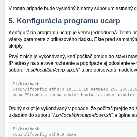
V tomto prípade bude výsledný binárny súbor umiestnený d
5. Konfigurácia programu ucarp
Konfigurácia programu ucarp je veľmi jednoduchá. Tento p
všetky parametre z príkazového riadku. Ešte pred samotným
skripty.
Prvý z nich je vykonávaný, keď počítač prejde do stavu mast
IP adresy na sieťové rozhranie a poprípade aj odoslanie e-
súboru "
/usr/local/bin/carp-up.sh
" a pre opisovanú modelov
#!/bin/bash

/sbin/ifconfig eth0:0 10.1.1.10 netmask 255.255.255
echo "Prebehla zmena master hostu failover cluster
Druhý skript je vykonávaný v prípade, že počítač prejde zo 
ukladám do súboru "
/usr/local/bin/carp-down.sh
" a úplne s
#!/bin/bash

/sbin/ifconfig eth0:0 down