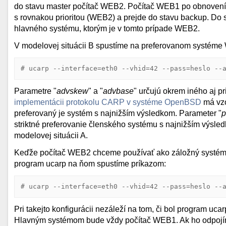
do stavu master počítač WEB2. Počítač WEB1 po obnovení pr
s rovnakou prioritou (WEB2) a prejde do stavu backup. Do
hlavného systému, ktorým je v tomto prípade WEB2.
V modelovej situácii B spustíme na preferovanom systém
# ucarp --interface=eth0 --vhid=42 --pass=heslo --
Parametre "
advskew
" a "
advbase
" určujú okrem iného aj p
implementácii protokolu CARP v systéme OpenBSD
má vzo
preferovaný je systém s najnižším výsledkom. Parameter "
p
striktné preferovanie členského systému s najnižším výsle
modelovej situácii A.
Keďže počítač WEB2 chceme používať ako záložný systém,
program ucarp na ňom spustíme príkazom:
# ucarp --interface=eth0 --vhid=42 --pass=heslo --
Pri takejto konfigurácii nezáleží na tom, či bol program uca
Hlavným systémom bude vždy počítač WEB1. Ak ho odpojíme