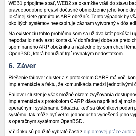
WEB1 pripojíme späť, WEB2 sa okamžite vráti do stavu bac
pravdepodobne prejaví dočasné obmedzenie jeho konektivit
lokálnej siete gratuitous ARP obežník. Tento výpadok by v
okolitých systémov neexspiruje záznam vytvorený v dôsle
Na existenciu tohto problému som sa už dva krát pokúšal up
nepodarilo nadviazať kontakt. V dohľadnej dobe sa preto ch
spomínaného ARP obežníka a následne by som chcel tému p
OpenBSD, ktorá bohužiaľ trpí rovnakým nedostatkom.
6. Záver
Riešenie failover cluster-a s protokolom CARP má voči k
implementácie a faktu, že komunikácia medzi jednotlivými č
Failover cluster je však možné okrem zvyšovania dostupnost
Implementácia s protokolom CARP dáva napríklad aj možnos
operačnými systémami. Situácia, keď sa útočníkovi podarí 
systému, tak môže byť veľmi jednoducho vyriešená jeho vyp
s operačným systémom OpenBSD.
V článku sú použité vybraté časti z
diplomovej práce autora