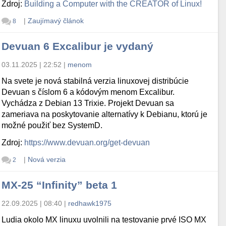
Zdroj:
Building a Computer with the CREATOR of Linux!
|
Zaujímavý článok
8
Devuan 6 Excalibur je vydaný
03.11.2025 | 22:52
|
menom
Na svete je nová stabilná verzia linuxovej distribúcie
Devuan s číslom 6 a kódovým menom Excalibur.
Vychádza z Debian 13 Trixie. Projekt Devuan sa
zameriava na poskytovanie alternatívy k Debianu, ktorú je
možné použiť bez SystemD.
Zdroj:
https://www.devuan.org/get-devuan
|
Nová verzia
2
MX-25 “Infinity” beta 1
22.09.2025 | 08:40
|
redhawk1975
Ludia okolo MX linuxu uvolnili na testovanie prvé ISO MX