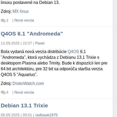
linuxu postavené na Debian 13.
Zdroj:
MX linux
|
Nová verzia
2
Q4OS 6.1 "Andromeda"
12.09.2025 | 22:07
|
Pavel
Bola vydaná nová verzia distribúcie
Q4OS
6.1
"Andromeda", ktorá vychádza z Debianu 13.1 Trixie s
desktopom Plasma alebo Trinity. Bude k dispozícii len pre
64 bit architektúru, pre 32 bit sa odporúča staršia verzia
Q4OS 5 "Aquarius".
Zdroj:
DistroWatch.com
|
Nová verzia
6
Debian 13.1 Trixie
08.09.2025 | 09:01
|
redhawk1975