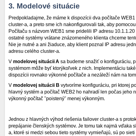
3. Modelové situácie
Predpokladajme, že máme k dispozícii dva počítače WEB1 a
cluster-a, a preto sme ich nakonfigurovali tak, aby pomoco
Počítaču s názvom WEB1 sme pridelili IP adresu 10.1.1.20
ostatné systémy vrátane znázorneného klienta chceme tento 
Nie je nutné a ani žiaduce, aby klient poznal IP adresu jed
adresu celého cluster-a.
V
modelovej situácii A
sa budeme snažiť o konfiguráciu, pr
systémom môže byť ktorýkoľvek z nich. Implementáciu takéh
dispozícii rovnako výkonné počítače a nezáleží nám na tom
V
modelovej situácii B
vytvoríme konfiguráciu, pri ktorej
hlavný systém a počítač WEB2 ho nahradí len počas jeho n
výkonný počítač "poistený" menej výkonným.
Jednou z hlavných výhod riešenia failover cluster-a s pro
prepájanie členských systémov. Je tomu tak najmä vďaka sku
a, ktoré si medzi sebou tieto systémy vymieňajú, sú po siet