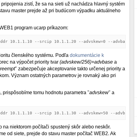
ipojenia zistí, že sa na sieti už nachádza hlavný systém
 stavu master prejde až pri budúcom výpadku aktuálneho
e WEB1 program ucarp príkazom:
addr 10.1.1.10 --srcip 10.1.1.20 --advskew=0 --advbase=1
rioritu členského systému. Podľa
dokumentácie k
rec na výpočet priority tvar
(advskew/256)+advbase
a
reempt
" zabezpečuje akceptovanie takto určenej priority a
dkom. Význam ostatných parametrov je rovnaký ako pri
 prispôsobíme tomu hodnotu parametra "
advskew
" a
addr 10.1.1.10 --srcip 10.1.1.30 --advskew=50 --advbase=
rp na niektorom počítači spustený skôr alebo neskôr.
 od siete, prejde do stavu master počítač WEB2. Ak