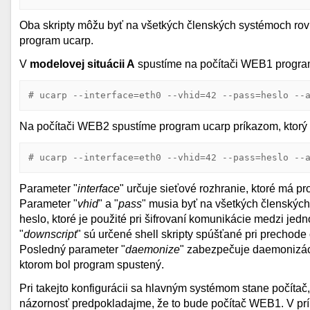
Oba skripty môžu byť na všetkých členských systémoch rovn
program ucarp.
V
modelovej situácii A
spustíme na počítači WEB1 progra
# ucarp --interface=eth0 --vhid=42 --pass=heslo --
Na počítači WEB2 spustíme program ucarp príkazom, ktorý 
# ucarp --interface=eth0 --vhid=42 --pass=heslo --
Parameter "
interface
" určuje sieťové rozhranie, ktoré má p
Parameter "
vhid
" a "
pass
" musia byť na všetkých členských 
heslo, ktoré je použité pri šifrovaní komunikácie medzi je
"
downscript
" sú určené shell skripty spúšťané pri prechod
Posledný parameter "
daemonize
" zabezpečuje daemonizáci
ktorom bol program spustený.
Pri takejto konfigurácii sa hlavným systémom stane počíta
názornosť predpokladajme, že to bude počítač WEB1. V prí