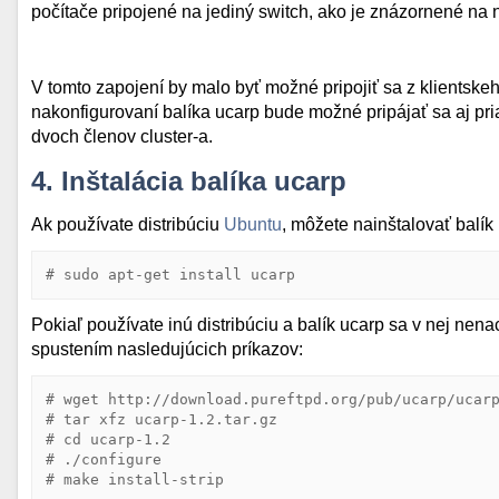
počítače pripojené na jediný switch, ako je znázornené na
V tomto zapojení by malo byť možné pripojiť sa z klientsk
nakonfigurovaní balíka ucarp bude možné pripájať sa aj pr
dvoch členov cluster-a.
4. Inštalácia balíka ucarp
Ak používate distribúciu
Ubuntu
, môžete nainštalovať balík
# sudo apt-get install ucarp
Pokiaľ používate inú distribúciu a balík ucarp sa v nej ne
spustením nasledujúcich príkazov:
# wget http://download.pureftpd.org/pub/ucarp/ucarp
# tar xfz ucarp-1.2.tar.gz

# cd ucarp-1.2

# ./configure
