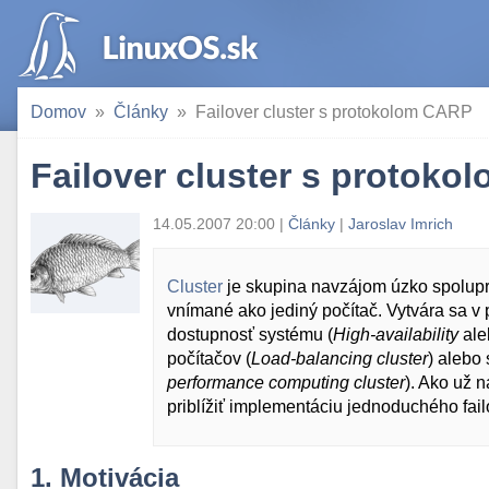
Domov
Články
Failover cluster s protokolom CARP
Failover cluster s protok
14.05.2007 20:00 |
Články
|
Jaroslav Imrich
Cluster
je skupina navzájom úzko spolupra
vnímané ako jediný počítač. Vytvára sa v 
dostupnosť systému (
High-availability
ale
počítačov (
Load-balancing cluster
) alebo
performance computing cluster
). Ako už 
priblížiť implementáciu jednoduchého fail
1. Motivácia