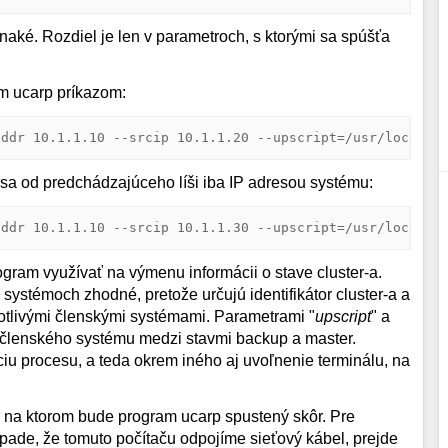
aké. Rozdiel je len v parametroch, s ktorými sa spúšťa
m ucarp príkazom:
addr 10.1.1.10 --srcip 10.1.1.20 --upscript=/usr/local/b
sa od predchádzajúceho líši iba IP adresou systému:
addr 10.1.1.10 --srcip 10.1.1.30 --upscript=/usr/local/b
rogram využívať na výmenu informácii o stave cluster-a.
systémoch zhodné, pretože určujú identifikátor cluster-a a
dnotlivými členskými systémami. Parametrami "
upscript
" a
e členského systému medzi stavmi backup a master.
u procesu, a teda okrem iného aj uvoľnenie terminálu, na
č, na ktorom bude program ucarp spustený skôr. Pre
pade, že tomuto počítaču odpojíme sieťový kábel, prejde