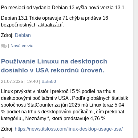
Po mesiaci od vydania Debian 13 vyšla nová verzia 13.1.
Debian 13.1 Trixie opravuje 71 chýb a pridáva 16
bezpečnostných aktualizácií.
Zdroj:
Debian
in/carp-up.sh --downscript=/usr/local/bin/carp-down.sh –
|
Nová verzia
Používanie Linuxu na desktopoch
dosiahlo v USA rekordnú úroveň.
in/carp-up.sh --downscript=/usr/local/bin/carp-down.sh –
21.07.2025 | 19:40
|
Balin50
Linux prvýkrát v histórii prekročil 5 % podiel na trhu s
desktopovými počítačmi v USA . Podľa globálnych štatistík
spoločnosti StatCounter za jún 2025 má Linux teraz 5,04
% podiel na trhu s desktopovými počítačmi, čím prekonal
kategóriu „ Neznámy “, ktorá predstavuje 4,76 %.
Zdroj:
https://news.itsfoss.com/linux-desktop-usage-usa/