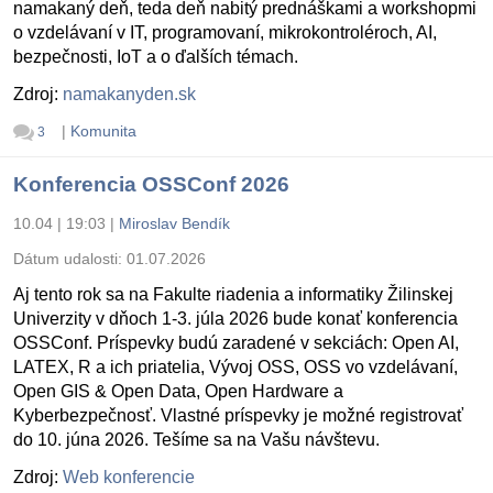
namakaný deň, teda deň nabitý prednáškami a workshopmi
o vzdelávaní v IT, programovaní, mikrokontroléroch, AI,
bezpečnosti, IoT a o ďalších témach.
Zdroj:
namakanyden.sk
|
Komunita
3
Konferencia OSSConf 2026
10.04 | 19:03
|
Miroslav Bendík
Dátum udalosti:
01.07.2026
Aj tento rok sa na Fakulte riadenia a informatiky Žilinskej
Univerzity v dňoch 1-3. júla 2026 bude konať konferencia
OSSConf. Príspevky budú zaradené v sekciách: Open AI,
LATEX, R a ich priatelia, Vývoj OSS, OSS vo vzdelávaní,
Open GIS & Open Data, Open Hardware a
Kyberbezpečnosť. Vlastné príspevky je možné registrovať
do 10. júna 2026. Tešíme sa na Vašu návštevu.
Zdroj:
Web konferencie