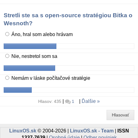
Stretli ste sa s open-source stratégiou Bitka o
Wesnoth?
Áno, hral som alebo hrávam
Nie, nestretol som sa
Nemám v láske počítačové stratégie
|
|
Ďalšie
Hlasov: 435
1
Hlasovať
LinuxOS.sk
© 2004-2026 |
LinuxOS.sk - Team
|
ISSN
1337-7639
|
Osobné údaje
|
Odber noviniek