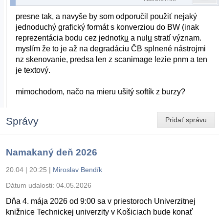
presne tak, a navyše by som odporučil použiť nejaký
jednoduchý grafický formát s konverziou do BW (inak
reprezentácia bodu cez jednotk
u
a nul
u
stratí význam.
myslím že to je až na degradáciu ČB splnené nástrojmi
nz skenovanie, predsa len z scanimage lezie pnm a ten
je textový.
mimochodom, načo na mieru ušitý softík z burzy?
Správy
Pridať správu
Namakaný deň 2026
20.04 | 20:25
|
Miroslav Bendík
Dátum udalosti:
04.05.2026
Dňa 4. mája 2026 od 9:00 sa v priestoroch Univerzitnej
knižnice Technickej univerzity v Košiciach bude konať