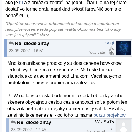
ako je
tu
a z obrázka zobrať iba jednu "čiaru" a na tej čiare
dostať vo forme grafu napríklad sýtosť farby.Nič som ale
nenašiel :-(
"Operátor pozorovania prítomnosti nekomutuje s operátorom
reality.Nemôžeme teda popísať realitu okolo nás bez toho aby
sme ju ovplyvnili." <br/>
srigi
Re: diode array
23.09.2007 | 16:51
Používateľ
Mno komunikacne protokoly su dost cenene how-know
jednotlivych firiem a u skenerov je IMO este horsia
situacia ako s tlaciarnami pod Linuxom. Vacsina tychto
protokolov je proste propiertarna zalezitost.
BTW najlahsia cesta bude norm. ukladat obrazky z toho
skenera obycajnou cestou cez skenovaci soft a potom ten
obrazok prehnat cez nejaky namieru usity softik. Pisal si,
ze si nic take nenasiel - od toho tu mame
burzu projektov
.
WlaSaTy
Re: diode array
23.09.2007 | 17:45
Návštevník