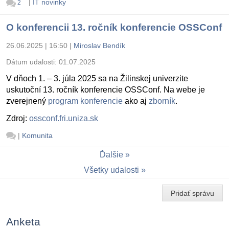
|
IT novinky
2
O konferencii 13. ročník konferencie OSSConf
26.06.2025 | 16:50
|
Miroslav Bendík
Dátum udalosti:
01.07.2025
V dňoch 1. – 3. júla 2025 sa na Žilinskej univerzite
uskutoční 13. ročník konferencie OSSConf. Na webe je
zverejnený
program konferencie
ako aj
zborník
.
Zdroj:
ossconf.fri.uniza.sk
|
Komunita
Ďalšie
Všetky udalosti
Pridať správu
Anketa