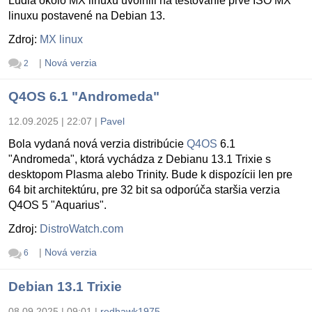
Ludia okolo MX linuxu uvolnili na testovanie prvé ISO MX
linuxu postavené na Debian 13.
Zdroj:
MX linux
|
Nová verzia
2
Q4OS 6.1 "Andromeda"
12.09.2025 | 22:07
|
Pavel
Bola vydaná nová verzia distribúcie
Q4OS
6.1
"Andromeda", ktorá vychádza z Debianu 13.1 Trixie s
desktopom Plasma alebo Trinity. Bude k dispozícii len pre
64 bit architektúru, pre 32 bit sa odporúča staršia verzia
Q4OS 5 "Aquarius".
Zdroj:
DistroWatch.com
|
Nová verzia
6
Debian 13.1 Trixie
08.09.2025 | 09:01
|
redhawk1975