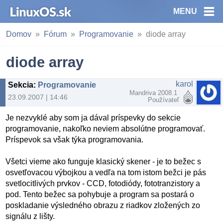
MENU
Domov
Fórum
Programovanie
diode array
diode array
karol
Sekcia
:
Programovanie
Mandriva 2008.1
23.09.2007 | 14:46
Používateľ
Je nezvyklé aby som ja dával príspevky do sekcie
programovanie, nakoľko neviem absolútne programovať.
Príspevok sa však týka programovania.
Všetci vieme ako funguje klasický skener - je to bežec s
osvetľovacou výbojkou a vedľa na tom istom bežci je pás
svetlocitlivých prvkov - CCD, fotodiódy, fototranzistory a
pod. Tento bežec sa pohybuje a program sa postará o
poskladanie výsledného obrazu z riadkov zložených zo
signálu z lišty.