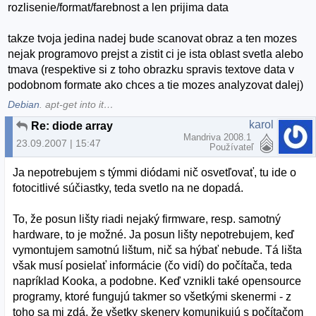
rozlisenie/format/farebnost a len prijima data
takze tvoja jedina nadej bude scanovat obraz a ten mozes
nejak programovo prejst a zistit ci je ista oblast svetla alebo
tmava (respektive si z toho obrazku spravis textove data v
podobnom formate ako chces a tie mozes analyzovat dalej)
Debian
. apt-get into it…
karol
Re: diode array
Mandriva 2008.1
23.09.2007 | 15:47
Používateľ
Ja nepotrebujem s týmmi diódami nič osvetľovať, tu ide o
fotocitlivé súčiastky, teda svetlo na ne dopadá.
To, že posun lišty riadi nejaký firmware, resp. samotný
hardware, to je možné. Ja posun lišty nepotrebujem, keď
vymontujem samotnú lištum, nič sa hýbať nebude. Tá lišta
však musí posielať informácie (čo vidí) do počítača, teda
napríklad Kooka, a podobne. Keď vznikli také opensource
programy, ktoré fungujú takmer so všetkými skenermi - z
toho sa mi zdá, že všetky skenery komunikujú s počítačom