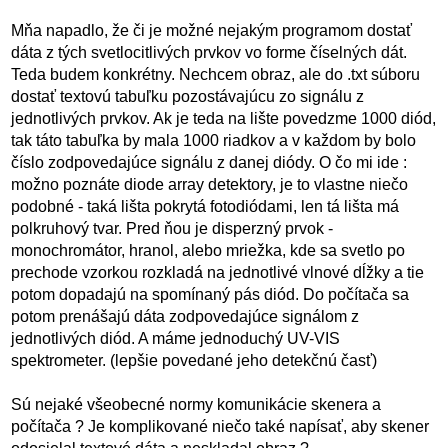
Mňa napadlo, že či je možné nejakým programom dostať
dáta z tých svetlocitlivých prvkov vo forme číselných dát.
Teda budem konkrétny. Nechcem obraz, ale do .txt súboru
dostať textovú tabuľku pozostávajúcu zo signálu z
jednotlivých prvkov. Ak je teda na lište povedzme 1000 diód,
tak táto tabuľka by mala 1000 riadkov a v každom by bolo
číslo zodpovedajúce signálu z danej diódy. O čo mi ide :
možno poznáte diode array detektory, je to vlastne niečo
podobné - taká lišta pokrytá fotodiódami, len tá lišta má
polkruhový tvar. Pred ňou je disperzný prvok -
monochromátor, hranol, alebo mriežka, kde sa svetlo po
prechode vzorkou rozkladá na jednotlivé vlnové dĺžky a tie
potom dopadajú na spomínaný pás diód. Do počítača sa
potom prenášajú dáta zodpovedajúce signálom z
jednotlivých diód. A máme jednoduchý UV-VIS
spektrometer. (lepšie povedané jeho detekčnú časť)
Sú nejaké všeobecné normy komunikácie skenera a
počítača ? Je komplikované niečo také napísať, aby skener