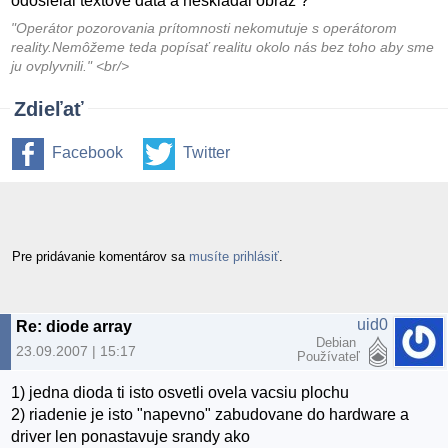
odosielal textové dáta a neskladal obraz ?
"Operátor pozorovania prítomnosti nekomutuje s operátorom
reality.Nemôžeme teda popísať realitu okolo nás bez toho aby sme
ju ovplyvnili." <br/>
Zdieľať
Facebook
Twitter
Pre pridávanie komentárov sa
musíte prihlásiť
.
uid0
Re: diode array
Debian
23.09.2007 | 15:17
Používateľ
1) jedna dioda ti isto osvetli ovela vacsiu plochu
2) riadenie je isto "napevno" zabudovane do hardware a
driver len ponastavuje srandy ako