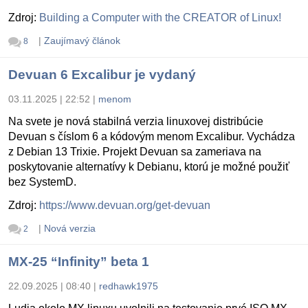
Zdroj:
Building a Computer with the CREATOR of Linux!
|
Zaujímavý článok
8
Devuan 6 Excalibur je vydaný
03.11.2025 | 22:52
|
menom
Na svete je nová stabilná verzia linuxovej distribúcie
Devuan s číslom 6 a kódovým menom Excalibur. Vychádza
z Debian 13 Trixie. Projekt Devuan sa zameriava na
poskytovanie alternatívy k Debianu, ktorú je možné použiť
bez SystemD.
Zdroj:
https://www.devuan.org/get-devuan
|
Nová verzia
2
MX-25 “Infinity” beta 1
22.09.2025 | 08:40
|
redhawk1975