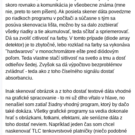
skoro rovnako a komunikácia je všeobecne známa (mne
nie, preto to sem píšem). Ak posiela skener dáta povedzme
po riadkoch programu v počítači a súčasne s tým sa
posúva skenovacia lišta, možno by sa dalo zozbierať
všetky riadky a tie akumulovať, teda sčítať a spriemerovať.
Dá sa zvoliť citlivosť na farby. V tomto prípade (diode array
detektor) je to zbytočné, lebo rozklad na farby sa vykonáva
"hardwarovo" v monochromátore ešte pred diódovým
poľom. Teda vlastne stačí sitlivosť na svetlo a tmu a dosť
odtieňov šedej. Zvyšok sa dá výpočtovo bezproblémov
zvládnuť - teda ako z toho číselného signálu dostať
absorbanciu.
Inak skenovať obrázok a z toho dostať textové dáta vhodné
na grafické spracovanie - to mi už dlho vŕtalo v hlave, no
nenašiel som zatiaľ žiadny vhodný program, ktorý by dačo
také dokáza. Všetky grafické programy sa vedia dokonale
hrať s obrázkami, fotkami, efektami, ale seriózne dáta z
toho dostať neviem. Napríklad jeden čas som chcel
naskenovať TLC tenkovrstvové platničky (niečo podobné