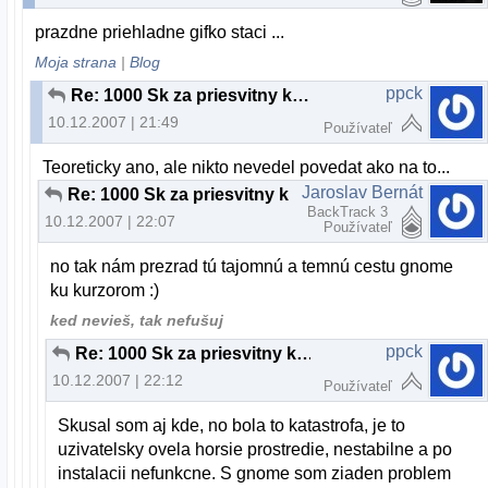
prazdne priehladne gifko staci ...
Moja strana
|
Blog
ppck
Re: 1000 Sk za priesvitny kurzor
10.12.2007 | 21:49
Používateľ
Teoreticky ano, ale nikto nevedel povedat ako na to...
Jaroslav Bernát
Re: 1000 Sk za priesvitny kurzor
BackTrack 3
10.12.2007 | 22:07
Používateľ
no tak nám prezrad tú tajomnú a temnú cestu gnome
ku kurzorom :)
ked nevieš, tak nefušuj
ppck
Re: 1000 Sk za priesvitny kurzor
10.12.2007 | 22:12
Používateľ
Skusal som aj kde, no bola to katastrofa, je to
uzivatelsky ovela horsie prostredie, nestabilne a po
instalacii nefunkcne. S gnome som ziaden problem