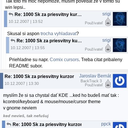
Tak toto mi moc nepomoze, musim povedat ze v tomto su
win lepsi..
srigi
Re: 1000 Sk za priesvitny kurzor
10.12.2007 | 13:52
Používateľ
Skusal si aspon
trocha vyhladavat
?
srigi
Re: 1000 Sk za priesvitny kurzor
10.12.2007 | 13:55
Používateľ
Priehladne su napr.
Comix cursors
. Treba citat pribaleny
README subor.
Jaroslav Bernát
Re: 1000 Sk za priesvitny kurzor
BackTrack 3
10.12.2007 | 13:30
Používateľ
myslím že si sa chystal dať KDE ...ked ho budeš mať tak :
kcontrol/keyboard & mouse/mouse/cursor theme
v gnome neviem
ked nevieš, tak nefušuj
ppck
Re: 1000 Sk za priesvitny kurzor