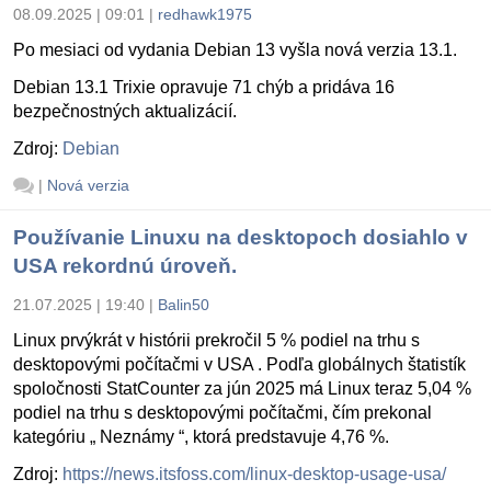
08.09.2025 | 09:01
|
redhawk1975
Po mesiaci od vydania Debian 13 vyšla nová verzia 13.1.
Debian 13.1 Trixie opravuje 71 chýb a pridáva 16
bezpečnostných aktualizácií.
Zdroj:
Debian
|
Nová verzia
Používanie Linuxu na desktopoch dosiahlo v
USA rekordnú úroveň.
21.07.2025 | 19:40
|
Balin50
Linux prvýkrát v histórii prekročil 5 % podiel na trhu s
desktopovými počítačmi v USA . Podľa globálnych štatistík
spoločnosti StatCounter za jún 2025 má Linux teraz 5,04 %
podiel na trhu s desktopovými počítačmi, čím prekonal
kategóriu „ Neznámy “, ktorá predstavuje 4,76 %.
Zdroj:
https://news.itsfoss.com/linux-desktop-usage-usa/