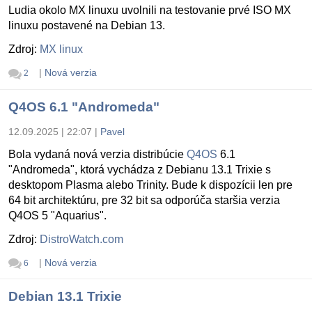
Ludia okolo MX linuxu uvolnili na testovanie prvé ISO MX
linuxu postavené na Debian 13.
Zdroj:
MX linux
|
Nová verzia
2
Q4OS 6.1 "Andromeda"
12.09.2025 | 22:07
|
Pavel
Bola vydaná nová verzia distribúcie
Q4OS
6.1
"Andromeda", ktorá vychádza z Debianu 13.1 Trixie s
desktopom Plasma alebo Trinity. Bude k dispozícii len pre
64 bit architektúru, pre 32 bit sa odporúča staršia verzia
Q4OS 5 "Aquarius".
Zdroj:
DistroWatch.com
|
Nová verzia
6
Debian 13.1 Trixie