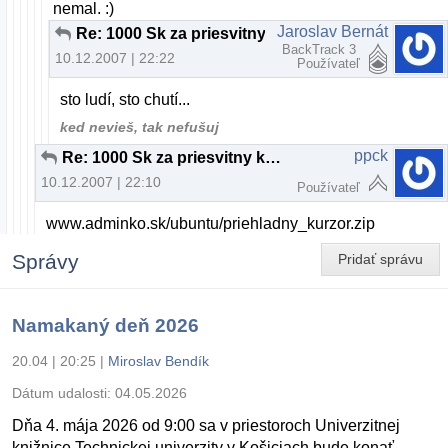
nemal. :)
Jaroslav Bernát
Re: 1000 Sk za priesvitny kurzor
BackTrack 3
10.12.2007 | 22:22
Používateľ
sto ludí, sto chutí...
ked nevieš, tak nefušuj
ppck
Re: 1000 Sk za priesvitny kurzor
10.12.2007 | 22:10
Používateľ
www.adminko.sk/ubuntu/priehladny_kurzor.zip
Správy
Pridať správu
Namakaný deň 2026
20.04 | 20:25
|
Miroslav Bendík
Dátum udalosti:
04.05.2026
Dňa 4. mája 2026 od 9:00 sa v priestoroch Univerzitnej
knižnice Technickej univerzity v Košiciach bude konať