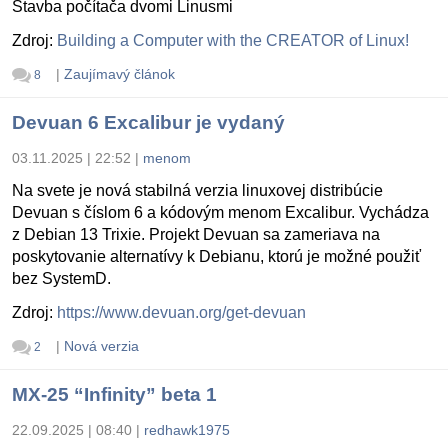
Stavba počítača dvomi Linusmi
Zdroj:
Building a Computer with the CREATOR of Linux!
|
Zaujímavý článok
8
Devuan 6 Excalibur je vydaný
03.11.2025 | 22:52
|
menom
Na svete je nová stabilná verzia linuxovej distribúcie
Devuan s číslom 6 a kódovým menom Excalibur. Vychádza
z Debian 13 Trixie. Projekt Devuan sa zameriava na
poskytovanie alternatívy k Debianu, ktorú je možné použiť
bez SystemD.
Zdroj:
https://www.devuan.org/get-devuan
|
Nová verzia
2
MX-25 “Infinity” beta 1
22.09.2025 | 08:40
|
redhawk1975