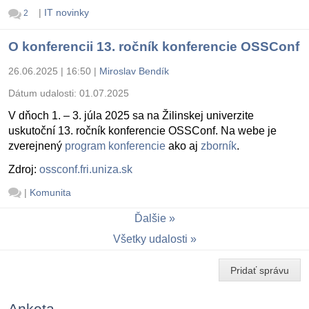
|
IT novinky
2
O konferencii 13. ročník konferencie OSSConf
26.06.2025 | 16:50
|
Miroslav Bendík
Dátum udalosti:
01.07.2025
V dňoch 1. – 3. júla 2025 sa na Žilinskej univerzite
uskutoční 13. ročník konferencie OSSConf. Na webe je
zverejnený
program konferencie
ako aj
zborník
.
Zdroj:
ossconf.fri.uniza.sk
|
Komunita
Ďalšie
Všetky udalosti
Pridať správu
Anketa