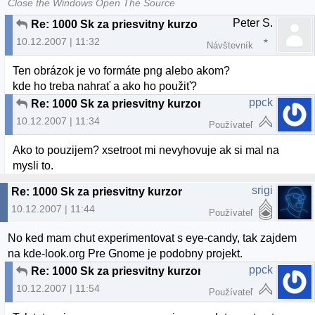
Close the Windows Open The Source
Peter S.
Re: 1000 Sk za priesvitny kurzor
10.12.2007 | 11:32
Návštevník
Ten obrázok je vo formáte png alebo akom?
kde ho treba nahrať a ako ho použiť?
ppck
Re: 1000 Sk za priesvitny kurzor
10.12.2007 | 11:34
Používateľ
Ako to pouzijem? xsetroot mi nevyhovuje ak si mal na
mysli to.
srigi
Re: 1000 Sk za priesvitny kurzor
10.12.2007 | 11:44
Používateľ
No ked mam chut experimentovat s eye-candy, tak zajdem
na kde-look.org Pre Gnome je podobny projekt.
ppck
Re: 1000 Sk za priesvitny kurzor
10.12.2007 | 11:54
Používateľ