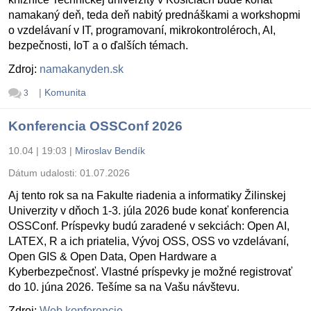
namakaný deň, teda deň nabitý prednáškami a workshopmi
o vzdelávaní v IT, programovaní, mikrokontroléroch, AI,
bezpečnosti, IoT a o ďalších témach.
Zdroj:
namakanyden.sk
|
Komunita
3
Konferencia OSSConf 2026
10.04 | 19:03
|
Miroslav Bendík
Dátum udalosti:
01.07.2026
Aj tento rok sa na Fakulte riadenia a informatiky Žilinskej
Univerzity v dňoch 1-3. júla 2026 bude konať konferencia
OSSConf. Príspevky budú zaradené v sekciách: Open AI,
LATEX, R a ich priatelia, Vývoj OSS, OSS vo vzdelávaní,
Open GIS & Open Data, Open Hardware a
Kyberbezpečnosť. Vlastné príspevky je možné registrovať
do 10. júna 2026. Tešíme sa na Vašu návštevu.
Zdroj:
Web konferencie