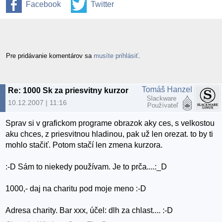
Facebook
Twitter
Pre pridávanie komentárov sa
musíte prihlásiť
.
Tomáš Hanzel
Re: 1000 Sk za priesvitny kurzor
Slackware
10.12.2007 | 11:16
Používateľ
Sprav si v grafickom programe obrazok aky ces, s velkostou
aku chces, z priesvitnou hladinou, pak už len orezat. to by ti
mohlo stačiť. Potom stačí len zmena kurzora.
:-D Sám to niekedy používam. Je to prča....:_D
1000,- daj na charitu pod moje meno :-D
Adresa charity. Bar xxx, účel: dlh za chlast.... :-D