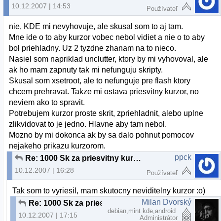
10.12.2007 | 14:53
Používateľ
nie, KDE mi nevyhovuje, ale skusal som to aj tam.
Mne ide o to aby kurzor vobec nebol vidiet a nie o to aby
bol priehladny. Uz 2 tyzdne zhanam na to nieco.
Nasiel som napriklad unclutter, ktory by mi vyhovoval, ale
ak ho mam zapnuty tak mi nefunguju skripty.
Skusal som xsetroot, ale to nefunguje pre flash ktory
chcem prehravat. Takze mi ostava priesvitny kurzor, no
neviem ako to spravit.
Potrebujem kurzor proste skrit, zpriehladnit, alebo uplne
zlikvidovat to je jedno. Hlavne aby tam nebol.
Mozno by mi dokonca ak by sa dalo pohnut pomocov
nejakeho prikazu kurzorom.
ppck
Re: 1000 Sk za priesvitny kurzor
10.12.2007 | 16:28
Používateľ
Tak som to vyriesil, mam skutocny neviditelny kurzor :o)
Milan Dvorský
Re: 1000 Sk za priesvitny kurzor
debian,mint kde,android
10.12.2007 | 17:15
Administrátor