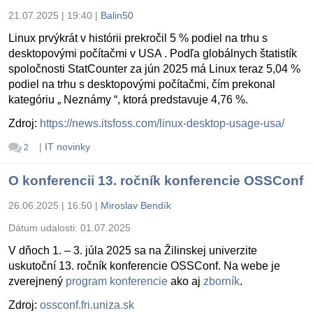
21.07.2025 | 19:40
|
Balin50
Linux prvýkrát v histórii prekročil 5 % podiel na trhu s
desktopovými počítačmi v USA . Podľa globálnych štatistík
spoločnosti StatCounter za jún 2025 má Linux teraz 5,04 %
podiel na trhu s desktopovými počítačmi, čím prekonal
kategóriu „ Neznámy “, ktorá predstavuje 4,76 %.
Zdroj:
https://news.itsfoss.com/linux-desktop-usage-usa/
|
IT novinky
2
O konferencii 13. ročník konferencie OSSConf
26.06.2025 | 16:50
|
Miroslav Bendík
Dátum udalosti:
01.07.2025
V dňoch 1. – 3. júla 2025 sa na Žilinskej univerzite
uskutoční 13. ročník konferencie OSSConf. Na webe je
zverejnený
program konferencie
ako aj
zborník
.
Zdroj:
ossconf.fri.uniza.sk