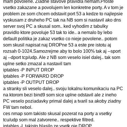
mam povolene. Ziadne stavove pravidla nemam.Proste
vsetko zakazane a povolujem len konkretne porty. A v tom je
problem ze som chcem odstavit port 53 a kedze to najlepsie
vyskusam z druheho PC tak na NB som si nastavil ako dns
server svoj PC a skusal som.. ked vyhodim z tabulky
pravidlo ktore povoluje 53 tak to ide.. a nemalo by lebo
default politika je zakaz vsetko co nieje povolene.. potom
som skusil napisat naj DROPne 53 a este pre istotu aj
rozsah 0-1024.Samozrejme aby to bolo 100% tak aj --sport
aj --dport tcp/udp. Ale z NB som veselo isiel dalej.. tak som
uplne setko zmazal a nastavil tam
iptables -P INPUT DROP
iptables -P FORWARD DROP
iptables -P OUTPUT DROP
a stranky sli veselo dalej.. svoju lokalnu komunikaciu na PC
na ktorom bezi bind9 som sice uplne odstavil ale z ineho
PC veselo poziadavky primal dalej a tvaril sa akoby ziadny
FW tam nebol.
ces nmap som takisto skusal pozerat na porty a vsetky
tcu/udp som mal zatvorene.. respektive filtred.
iptables -L takisto hlasilo ze vsetk oje DROP