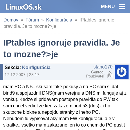
MENU
Domov
Fórum
Konfigurácia
IPtables ignoruje
pravidla. Je to mozne?>je
IPtables ignoruje pravidla. Je
to mozne?>je
stano170
Sekcia
:
Konfigurácia
Gentoo
17.12.2007 | 23:17
Používateľ
mam PC a NB.. skusam take pokusy a na PC som si dal
bind9 a spojazdnil DNS(mam verejnu a DNS mi funguje aj z
vonku). Kedze si pridavam postupne pravidla do FW tak
som chcel vediet ze ked zakazem port 53 (dns) ci ho
skutocne blokne a nepojdu stranky z ineho PC.
Nebudem tu vypisovat aky mam FW konfiguraciu ale v
skratke.. vsetko mam zakazane len to co chem do PC pustit