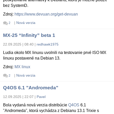
bez SystemD.
Zdroj:
https://www.devuan.org/get-devuan
|
Nová verzia
2
MX-25 “Infinity” beta 1
22.09.2025 | 08:40
|
redhawk1975
Ludia okolo MX linuxu uvolnili na testovanie prvé ISO MX
linuxu postavené na Debian 13.
Zdroj:
MX linux
|
Nová verzia
2
Q4OS 6.1 "Andromeda"
12.09.2025 | 22:07
|
Pavel
Bola vydaná nová verzia distribúcie
Q4OS
6.1
"Andromeda", ktorá vychádza z Debianu 13.1 Trixie s