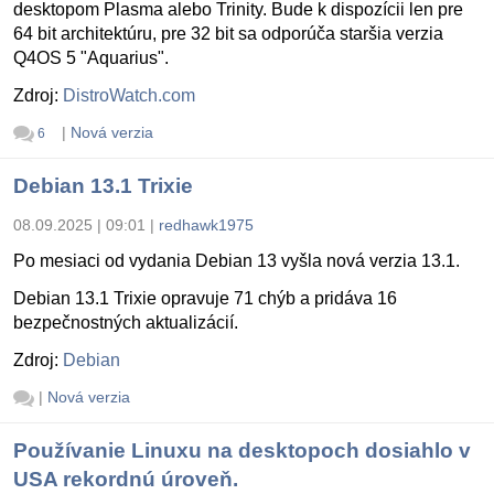
desktopom Plasma alebo Trinity. Bude k dispozícii len pre
64 bit architektúru, pre 32 bit sa odporúča staršia verzia
Q4OS 5 "Aquarius".
Zdroj:
DistroWatch.com
|
Nová verzia
6
Debian 13.1 Trixie
08.09.2025 | 09:01
|
redhawk1975
Po mesiaci od vydania Debian 13 vyšla nová verzia 13.1.
Debian 13.1 Trixie opravuje 71 chýb a pridáva 16
bezpečnostných aktualizácií.
Zdroj:
Debian
|
Nová verzia
Používanie Linuxu na desktopoch dosiahlo v
USA rekordnú úroveň.