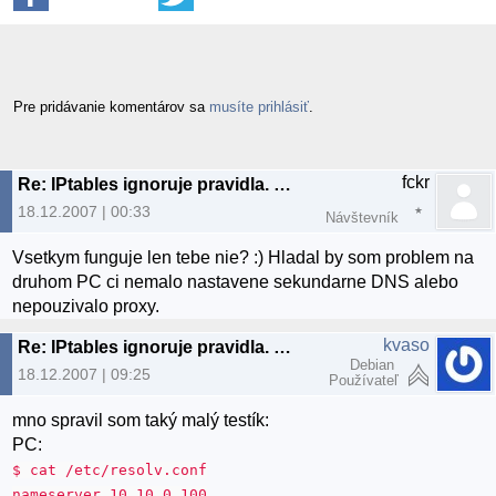
Pre pridávanie komentárov sa
musíte prihlásiť
.
fckr
Re: IPtables ignoruje pravidla. Je to mozne?>je
18.12.2007 | 00:33
Návštevník
Vsetkym funguje len tebe nie? :) Hladal by som problem na
druhom PC ci nemalo nastavene sekundarne DNS alebo
nepouzivalo proxy.
kvaso
Re: IPtables ignoruje pravidla. Je to mozne?>je
Debian
18.12.2007 | 09:25
Používateľ
mno spravil som taký malý testík:
PC:
$ cat /etc/resolv.conf
nameserver 10.10.0.100