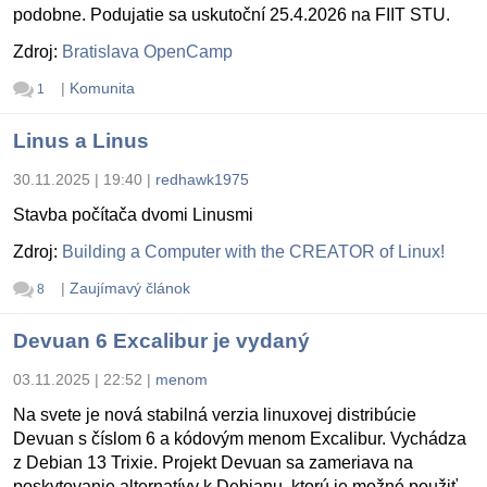
podobne. Podujatie sa uskutoční 25.4.2026 na FIIT STU.
Zdroj:
Bratislava OpenCamp
|
Komunita
1
Linus a Linus
30.11.2025 | 19:40
|
redhawk1975
Stavba počítača dvomi Linusmi
Zdroj:
Building a Computer with the CREATOR of Linux!
|
Zaujímavý článok
8
Devuan 6 Excalibur je vydaný
03.11.2025 | 22:52
|
menom
Na svete je nová stabilná verzia linuxovej distribúcie
Devuan s číslom 6 a kódovým menom Excalibur. Vychádza
z Debian 13 Trixie. Projekt Devuan sa zameriava na
poskytovanie alternatívy k Debianu, ktorú je možné použiť