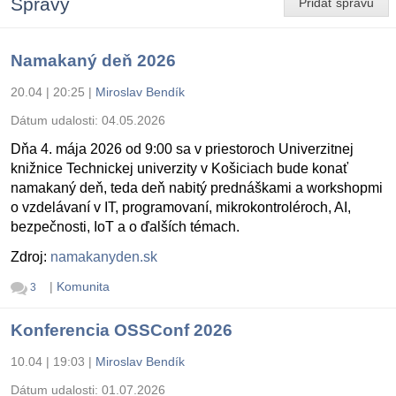
Správy
Pridať správu
Namakaný deň 2026
20.04 | 20:25
|
Miroslav Bendík
Dátum udalosti:
04.05.2026
Dňa 4. mája 2026 od 9:00 sa v priestoroch Univerzitnej
knižnice Technickej univerzity v Košiciach bude konať
namakaný deň, teda deň nabitý prednáškami a workshopmi
o vzdelávaní v IT, programovaní, mikrokontroléroch, AI,
bezpečnosti, IoT a o ďalších témach.
Zdroj:
namakanyden.sk
|
Komunita
3
Konferencia OSSConf 2026
10.04 | 19:03
|
Miroslav Bendík
Dátum udalosti:
01.07.2026