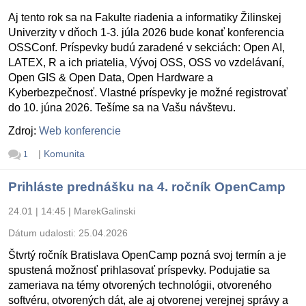
Aj tento rok sa na Fakulte riadenia a informatiky Žilinskej
Univerzity v dňoch 1-3. júla 2026 bude konať konferencia
OSSConf. Príspevky budú zaradené v sekciách: Open AI,
LATEX, R a ich priatelia, Vývoj OSS, OSS vo vzdelávaní,
Open GIS & Open Data, Open Hardware a
Kyberbezpečnosť. Vlastné príspevky je možné registrovať
do 10. júna 2026. Tešíme sa na Vašu návštevu.
Zdroj:
Web konferencie
|
Komunita
1
Prihláste prednášku na 4. ročník OpenCamp
24.01 | 14:45
|
MarekGalinski
Dátum udalosti:
25.04.2026
Štvrtý ročník Bratislava OpenCamp pozná svoj termín a je
spustená možnosť prihlasovať príspevky. Podujatie sa
zameriava na témy otvorených technológii, otvoreného
softvéru, otvorených dát, ale aj otvorenej verejnej správy a