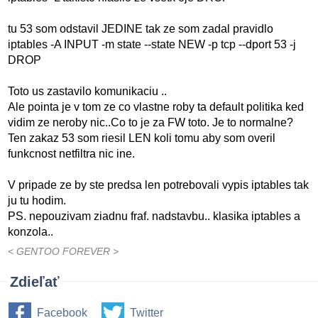
tu 53 som odstavil JEDINE tak ze som zadal pravidlo
iptables -A INPUT -m state --state NEW -p tcp --dport 53 -j
DROP
Toto us zastavilo komunikaciu ..
Ale pointa je v tom ze co vlastne roby ta default politika ked
vidim ze neroby nic..Co to je za FW toto. Je to normalne?
Ten zakaz 53 som riesil LEN koli tomu aby som overil
funkcnost netfiltra nic ine.
V pripade ze by ste predsa len potrebovali vypis iptables tak
ju tu hodim.
PS. nepouzivam ziadnu fraf. nadstavbu.. klasika iptables a
konzola..
< GENTOO FOREVER >
Zdieľať
Facebook
Twitter