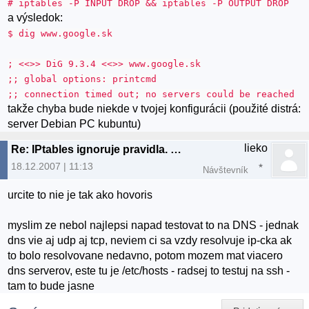
# iptables -P INPUT DROP && iptables -P OUTPUT DROP
a výsledok:
$ dig www.google.sk
; <<>> DiG 9.3.4 <<>> www.google.sk
;; global options: printcmd
;; connection timed out; no servers could be reached
takže chyba bude niekde v tvojej konfigurácii (použité distrá:
server Debian PC kubuntu)
lieko
Re: IPtables ignoruje pravidla. Je to mozne?>je
18.12.2007 | 11:13
Návštevník
urcite to nie je tak ako hovoris
myslim ze nebol najlepsi napad testovat to na DNS - jednak
dns vie aj udp aj tcp, neviem ci sa vzdy resolvuje ip-cka ak
to bolo resolvovane nedavno, potom mozem mat viacero
dns serverov, este tu je /etc/hosts - radsej to testuj na ssh -
tam to bude jasne