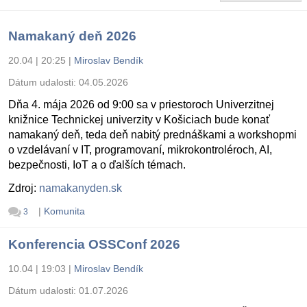
Namakaný deň 2026
20.04 | 20:25
|
Miroslav Bendík
Dátum udalosti:
04.05.2026
Dňa 4. mája 2026 od 9:00 sa v priestoroch Univerzitnej
knižnice Technickej univerzity v Košiciach bude konať
namakaný deň, teda deň nabitý prednáškami a workshopmi
o vzdelávaní v IT, programovaní, mikrokontroléroch, AI,
bezpečnosti, IoT a o ďalších témach.
Zdroj:
namakanyden.sk
|
Komunita
3
Konferencia OSSConf 2026
10.04 | 19:03
|
Miroslav Bendík
Dátum udalosti:
01.07.2026