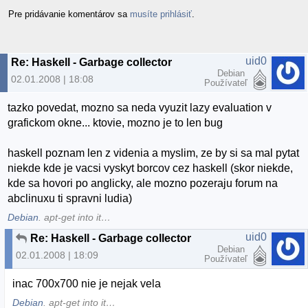
Pre pridávanie komentárov sa
musíte prihlásiť
.
uid0
Re: Haskell - Garbage collector
Debian
02.01.2008 | 18:08
Používateľ
tazko povedat, mozno sa neda vyuzit lazy evaluation v
grafickom okne... ktovie, mozno je to len bug
haskell poznam len z videnia a myslim, ze by si sa mal pytat
niekde kde je vacsi vyskyt borcov cez haskell (skor niekde,
kde sa hovori po anglicky, ale mozno pozeraju forum na
abclinuxu ti spravni ludia)
Debian
. apt-get into it…
uid0
Re: Haskell - Garbage collector
Debian
02.01.2008 | 18:09
Používateľ
inac 700x700 nie je nejak vela
Debian
. apt-get into it…