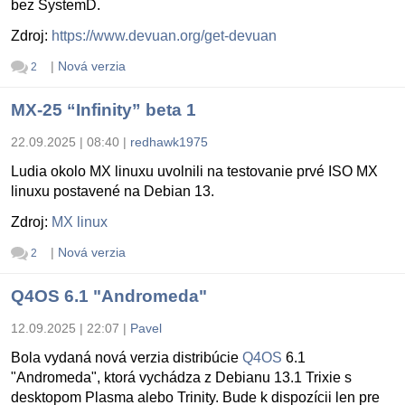
bez SystemD.
Zdroj:
https://www.devuan.org/get-devuan
|
Nová verzia
2
MX-25 “Infinity” beta 1
22.09.2025 | 08:40
|
redhawk1975
Ludia okolo MX linuxu uvolnili na testovanie prvé ISO MX
linuxu postavené na Debian 13.
Zdroj:
MX linux
|
Nová verzia
2
Q4OS 6.1 "Andromeda"
12.09.2025 | 22:07
|
Pavel
Bola vydaná nová verzia distribúcie
Q4OS
6.1
"Andromeda", ktorá vychádza z Debianu 13.1 Trixie s
desktopom Plasma alebo Trinity. Bude k dispozícii len pre