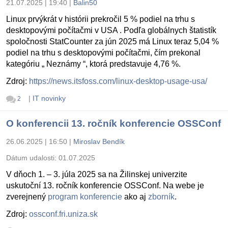
21.07.2025 | 19:40
|
Balin50
Linux prvýkrát v histórii prekročil 5 % podiel na trhu s
desktopovými počítačmi v USA . Podľa globálnych štatistík
spoločnosti StatCounter za jún 2025 má Linux teraz 5,04 %
podiel na trhu s desktopovými počítačmi, čím prekonal
kategóriu „ Neznámy “, ktorá predstavuje 4,76 %.
Zdroj:
https://news.itsfoss.com/linux-desktop-usage-usa/
|
IT novinky
2
O konferencii 13. ročník konferencie OSSConf
26.06.2025 | 16:50
|
Miroslav Bendík
Dátum udalosti:
01.07.2025
V dňoch 1. – 3. júla 2025 sa na Žilinskej univerzite
uskutoční 13. ročník konferencie OSSConf. Na webe je
zverejnený
program konferencie
ako aj
zborník
.
Zdroj:
ossconf.fri.uniza.sk