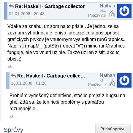
Nathan
Re: Haskell - Garbage collector
<!--
02.01.2008 | 20:43
Používateľ
Vdaka za snahu, uz som na to prisiel. Je jedno, ze sa
zoznam vyhodnocuje lenivo, pretoze cela postupnost
grafickych prvkov je vnutornym vysledkom runGraphics..
Napr. aj (mapM_ (putStr) (repeat "x")) mimo runGraphics
funguje, ale vo vnutri uz nie. Takze uz len zistit, ako to
obist :)
<!--
Nathan
Re: Haskell - Garbage collector
<!--
16.01.2008 | 01:26
Používateľ
Problém vyriešený definitívne, stačilo prejsť z hugsu na
ghc. Zdá sa, že ten rieši problémy s pamäťou
rozumnejšie..
<!--
Správy
Pridať správu