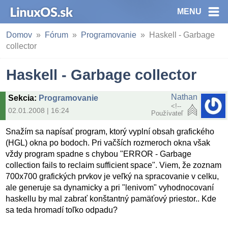
MENU
Domov
Fórum
Programovanie
Haskell - Garbage
collector
Haskell - Garbage collector
Nathan
Sekcia
:
Programovanie
<!--
02.01.2008 | 16:24
Používateľ
Snažím sa napísať program, ktorý vyplní obsah grafického
(HGL) okna po bodoch. Pri vačších rozmeroch okna však
vždy program spadne s chybou "ERROR - Garbage
collection fails to reclaim sufficient space". Viem, že zoznam
700x700 grafických prvkov je veľký na spracovanie v celku,
ale generuje sa dynamicky a pri "lenivom" vyhodnocovaní
haskellu by mal zabrať konštantný pamäťový priestor.. Kde
sa teda hromadí toľko odpadu?