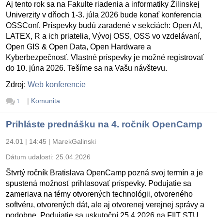
Aj tento rok sa na Fakulte riadenia a informatiky Žilinskej
Univerzity v dňoch 1-3. júla 2026 bude konať konferencia
OSSConf. Príspevky budú zaradené v sekciách: Open AI,
LATEX, R a ich priatelia, Vývoj OSS, OSS vo vzdelávaní,
Open GIS & Open Data, Open Hardware a
Kyberbezpečnosť. Vlastné príspevky je možné registrovať
do 10. júna 2026. Tešíme sa na Vašu návštevu.
Zdroj:
Web konferencie
|
Komunita
1
Prihláste prednášku na 4. ročník OpenCamp
24.01 | 14:45
|
MarekGalinski
Dátum udalosti:
25.04.2026
Štvrtý ročník Bratislava OpenCamp pozná svoj termín a je
spustená možnosť prihlasovať príspevky. Podujatie sa
zameriava na témy otvorených technológii, otvoreného
softvéru, otvorených dát, ale aj otvorenej verejnej správy a
podobne. Podujatie sa uskutoční 25.4.2026 na FIIT STU.