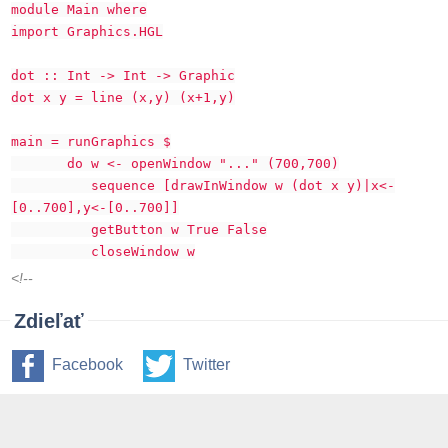
module Main where
import Graphics.HGL
dot :: Int -> Int -> Graphic
dot x y = line (x,y) (x+1,y)
main = runGraphics $
do w <- openWindow "..." (700,700)
sequence [drawInWindow w (dot x y)|x<-
[0..700],y<-[0..700]]
getButton w True False
closeWindow w
<!--
Zdieľať
Facebook
Twitter