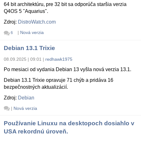
64 bit architektúru, pre 32 bit sa odporúča staršia verzia
Q4OS 5 "Aquarius".
Zdroj:
DistroWatch.com
|
Nová verzia
6
Debian 13.1 Trixie
08.09.2025 | 09:01
|
redhawk1975
Po mesiaci od vydania Debian 13 vyšla nová verzia 13.1.
Debian 13.1 Trixie opravuje 71 chýb a pridáva 16
bezpečnostných aktualizácií.
Zdroj:
Debian
|
Nová verzia
Používanie Linuxu na desktopoch dosiahlo v
USA rekordnú úroveň.