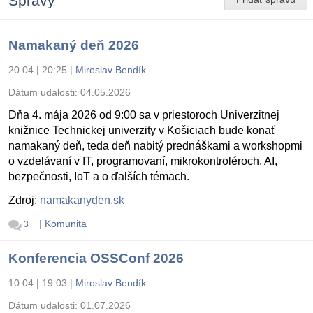
Správy
Namakaný deň 2026
20.04 | 20:25
|
Miroslav Bendík
Dátum udalosti:
04.05.2026
Dňa 4. mája 2026 od 9:00 sa v priestoroch Univerzitnej
knižnice Technickej univerzity v Košiciach bude konať
namakaný deň, teda deň nabitý prednáškami a workshopmi
o vzdelávaní v IT, programovaní, mikrokontroléroch, AI,
bezpečnosti, IoT a o ďalších témach.
Zdroj:
namakanyden.sk
|
Komunita
3
Konferencia OSSConf 2026
10.04 | 19:03
|
Miroslav Bendík
Dátum udalosti:
01.07.2026