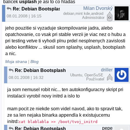
balicek
usplash
je asi to co hladas
Milan Dvorský
Re: Debian Bootsplash
debian,mint kde,android
08.01.2008 | 16:15
Administrátor
jeho pouzitie si vyzaduje skompilovanie jadra, alebo
opatchovanie, co vsak pri stable verzii je viac nez o hubu a
pri testing vetve ti vyhodi plnu prdel nesplnenych zavislosti
alebo konfliktov ... skusil som splashy, usplash, bootsplash
a nic.
Moja strana
|
Blog
driller
Re: Debian Bootsplash
Ubuntu, OpenSuSE
08.01.2008 | 16:32
Používateľ
ja som nemusel robit nic... ten autokonfiguracny skript pri
instalacii vyrobil novy initrd a islo to
mam pocit ze niekde som videl navod, ako to spravit tak,
ze sa len nejaka binarka appendla k existujucemu
initrd:
cat blablabla >> /boot/tvoj_initrd
pepe
Re: Debian Bootsplash