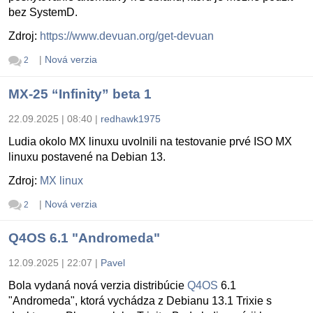
bez SystemD.
Zdroj:
https://www.devuan.org/get-devuan
|
Nová verzia
2
MX-25 “Infinity” beta 1
22.09.2025 | 08:40
|
redhawk1975
Ludia okolo MX linuxu uvolnili na testovanie prvé ISO MX
linuxu postavené na Debian 13.
Zdroj:
MX linux
|
Nová verzia
2
Q4OS 6.1 "Andromeda"
12.09.2025 | 22:07
|
Pavel
Bola vydaná nová verzia distribúcie
Q4OS
6.1
"Andromeda", ktorá vychádza z Debianu 13.1 Trixie s