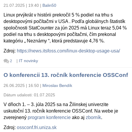
21.07.2025 | 19:40
|
Balin50
Linux prvýkrát v histórii prekročil 5 % podiel na trhu s
desktopovými počítačmi v USA . Podľa globálnych štatistík
spoločnosti StatCounter za jún 2025 má Linux teraz 5,04 %
podiel na trhu s desktopovými počítačmi, čím prekonal
kategóriu „ Neznámy “, ktorá predstavuje 4,76 %.
Zdroj:
https://news.itsfoss.com/linux-desktop-usage-usa/
|
IT novinky
2
O konferencii 13. ročník konferencie OSSConf
26.06.2025 | 16:50
|
Miroslav Bendík
Dátum udalosti:
01.07.2025
V dňoch 1. – 3. júla 2025 sa na Žilinskej univerzite
uskutoční 13. ročník konferencie OSSConf. Na webe je
zverejnený
program konferencie
ako aj
zborník
.
Zdroj:
ossconf.fri.uniza.sk