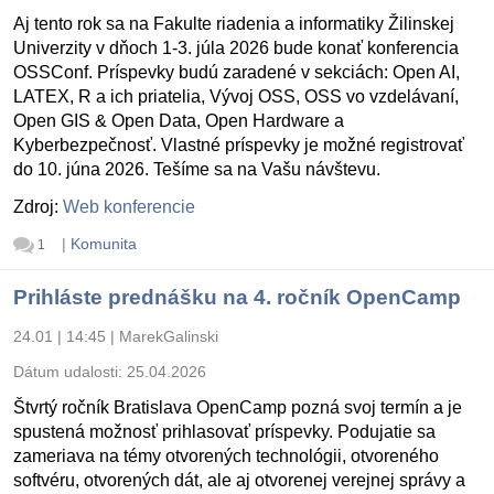
Aj tento rok sa na Fakulte riadenia a informatiky Žilinskej
Univerzity v dňoch 1-3. júla 2026 bude konať konferencia
OSSConf. Príspevky budú zaradené v sekciách: Open AI,
LATEX, R a ich priatelia, Vývoj OSS, OSS vo vzdelávaní,
Open GIS & Open Data, Open Hardware a
Kyberbezpečnosť. Vlastné príspevky je možné registrovať
do 10. júna 2026. Tešíme sa na Vašu návštevu.
Zdroj:
Web konferencie
|
Komunita
1
Prihláste prednášku na 4. ročník OpenCamp
24.01 | 14:45
|
MarekGalinski
Dátum udalosti:
25.04.2026
Štvrtý ročník Bratislava OpenCamp pozná svoj termín a je
spustená možnosť prihlasovať príspevky. Podujatie sa
zameriava na témy otvorených technológii, otvoreného
softvéru, otvorených dát, ale aj otvorenej verejnej správy a