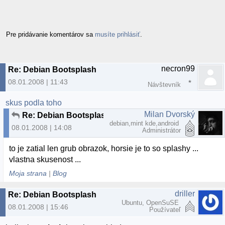
Pre pridávanie komentárov sa
musíte prihlásiť
.
necron99
Re: Debian Bootsplash
08.01.2008 | 11:43
Návštevník
skus podla toho
Milan Dvorský
Re: Debian Bootsplash
debian,mint kde,android
08.01.2008 | 14:08
Administrátor
to je zatial len grub obrazok, horsie je to so splashy ...
vlastna skusenost ...
Moja strana
|
Blog
driller
Re: Debian Bootsplash
Ubuntu, OpenSuSE
08.01.2008 | 15:46
Používateľ