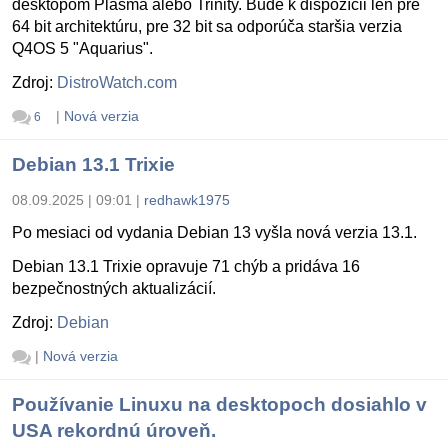
desktopom Plasma alebo Trinity. Bude k dispozícii len pre
64 bit architektúru, pre 32 bit sa odporúča staršia verzia
Q4OS 5 "Aquarius".
Zdroj:
DistroWatch.com
|
Nová verzia
6
Debian 13.1 Trixie
08.09.2025 | 09:01
|
redhawk1975
Po mesiaci od vydania Debian 13 vyšla nová verzia 13.1.
Debian 13.1 Trixie opravuje 71 chýb a pridáva 16
bezpečnostných aktualizácií.
Zdroj:
Debian
|
Nová verzia
Používanie Linuxu na desktopoch dosiahlo v
USA rekordnú úroveň.