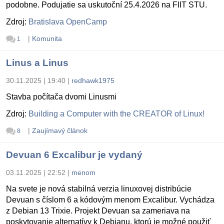
podobne. Podujatie sa uskutoční 25.4.2026 na FIIT STU.
Zdroj:
Bratislava OpenCamp
|
Komunita
1
Linus a Linus
30.11.2025 | 19:40
|
redhawk1975
Stavba počítača dvomi Linusmi
Zdroj:
Building a Computer with the CREATOR of Linux!
|
Zaujímavý článok
8
Devuan 6 Excalibur je vydaný
03.11.2025 | 22:52
|
menom
Na svete je nová stabilná verzia linuxovej distribúcie
Devuan s číslom 6 a kódovým menom Excalibur. Vychádza
z Debian 13 Trixie. Projekt Devuan sa zameriava na
poskytovanie alternatívy k Debianu, ktorú je možné použiť