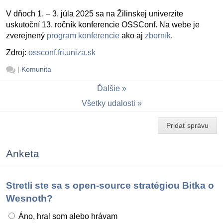
V dňoch 1. – 3. júla 2025 sa na Žilinskej univerzite
uskutoční 13. ročník konferencie OSSConf. Na webe je
zverejnený
program konferencie
ako aj
zborník
.
Zdroj:
ossconf.fri.uniza.sk
|
Komunita
Ďalšie
Všetky udalosti
Pridať správu
Anketa
Stretli ste sa s open-source stratégiou Bitka o
Wesnoth?
Áno, hral som alebo hrávam