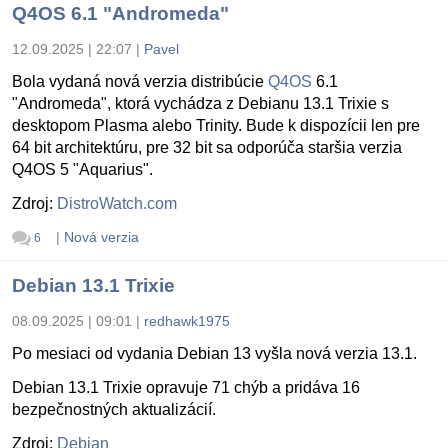
Q4OS 6.1 "Andromeda"
12.09.2025 | 22:07
|
Pavel
Bola vydaná nová verzia distribúcie
Q4OS
6.1
"Andromeda", ktorá vychádza z Debianu 13.1 Trixie s
desktopom Plasma alebo Trinity. Bude k dispozícii len pre
64 bit architektúru, pre 32 bit sa odporúča staršia verzia
Q4OS 5 "Aquarius".
Zdroj:
DistroWatch.com
|
Nová verzia
6
Debian 13.1 Trixie
08.09.2025 | 09:01
|
redhawk1975
Po mesiaci od vydania Debian 13 vyšla nová verzia 13.1.
Debian 13.1 Trixie opravuje 71 chýb a pridáva 16
bezpečnostných aktualizácií.
Zdroj:
Debian