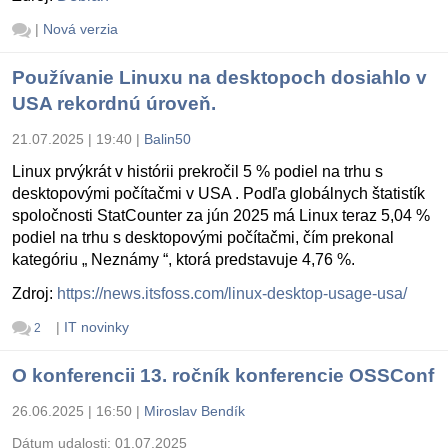
|
Nová verzia
Používanie Linuxu na desktopoch dosiahlo v
USA rekordnú úroveň.
21.07.2025 | 19:40
|
Balin50
Linux prvýkrát v histórii prekročil 5 % podiel na trhu s
desktopovými počítačmi v USA . Podľa globálnych štatistík
spoločnosti StatCounter za jún 2025 má Linux teraz 5,04 %
podiel na trhu s desktopovými počítačmi, čím prekonal
kategóriu „ Neznámy “, ktorá predstavuje 4,76 %.
Zdroj:
https://news.itsfoss.com/linux-desktop-usage-usa/
|
IT novinky
2
O konferencii 13. ročník konferencie OSSConf
26.06.2025 | 16:50
|
Miroslav Bendík
Dátum udalosti:
01.07.2025