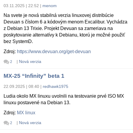
03.11.2025 | 22:52
|
menom
Na svete je nová stabilná verzia linuxovej distribúcie
Devuan s číslom 6 a kódovým menom Excalibur. Vychádza
z Debian 13 Trixie. Projekt Devuan sa zameriava na
poskytovanie alternatívy k Debianu, ktorú je možné použiť
bez SystemD.
Zdroj:
https://www.devuan.org/get-devuan
|
Nová verzia
2
MX-25 “Infinity” beta 1
22.09.2025 | 08:40
|
redhawk1975
Ludia okolo MX linuxu uvolnili na testovanie prvé ISO MX
linuxu postavené na Debian 13.
Zdroj:
MX linux
|
Nová verzia
2