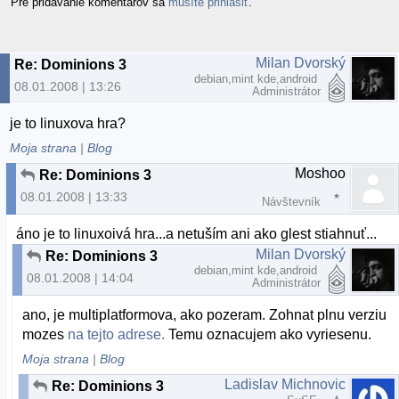
Pre pridávanie komentárov sa
musíte prihlásiť
.
Milan Dvorský
Re: Dominions 3
debian,mint kde,android
08.01.2008 | 13:26
Administrátor
je to linuxova hra?
Moja strana
|
Blog
Moshoo
Re: Dominions 3
08.01.2008 | 13:33
Návštevník
áno je to linuxoivá hra...a netuším ani ako glest stiahnuť...
Milan Dvorský
Re: Dominions 3
debian,mint kde,android
08.01.2008 | 14:04
Administrátor
ano, je multiplatformova, ako pozeram. Zohnat plnu verziu
mozes
na tejto adrese.
Temu oznacujem ako vyriesenu.
Moja strana
|
Blog
Ladislav Michnovic
Re: Dominions 3