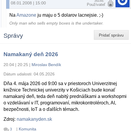
SuSE
08.01.2008 | 15:00
Používateľ
Na
Amazone
ju maju o 5 dolarov lacnejsie. ;-)
Only man who sells empty boxes is the undertaker.
Správy
Pridať správu
Namakaný deň 2026
20.04 | 20:25
|
Miroslav Bendík
Dátum udalosti:
04.05.2026
Dňa 4. mája 2026 od 9:00 sa v priestoroch Univerzitnej
knižnice Technickej univerzity v Košiciach bude konať
namakaný deň, teda deň nabitý prednáškami a workshopmi
o vzdelávaní v IT, programovaní, mikrokontroléroch, AI,
bezpečnosti, IoT a o ďalších témach.
Zdroj:
namakanyden.sk
|
Komunita
3