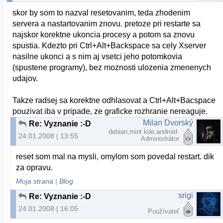
skor by som to nazval resetovanim, teda zhodenim
servera a nastartovanim znovu. pretoze pri restarte sa
najskor korektne ukoncia procesy a potom sa znovu
spustia. Kdezto pri Ctrl+Alt+Backspace sa cely Xserver
nasilne ukonci a s nim aj vsetci jeho potomkovia
(spustene programy), bez moznosti ulozenia zmenenych
udajov.
Takze radsej sa korektne odhlasovat a Ctrl+Alt+Bacspace
pouzivat iba v pripade, ze graficke rozhranie nereaguje.
Milan Dvorský
Re: Vyznanie :-D
debian,mint kde,android
24.01.2008 | 13:55
Administrátor
reset som mal na mysli, omylom som povedal restart. dik
za opravu.
Moja strana
|
Blog
srigi
Re: Vyznanie :-D
24.01.2008 | 16:05
Používateľ