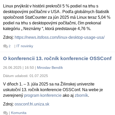
Linux prvýkrát v histórii prekročil 5 % podiel na trhu s
desktopovými počítačmi v USA . Podľa globálnych štatistík
spoločnosti StatCounter za jún 2025 má Linux teraz 5,04 %
podiel na trhu s desktopovými počítačmi, čím prekonal
kategóriu „ Neznámy “, ktorá predstavuje 4,76 %.
Zdroj:
https://news.itsfoss.com/linux-desktop-usage-usa/
|
IT novinky
2
O konferencii 13. ročník konferencie OSSConf
26.06.2025 | 16:50
|
Miroslav Bendík
Dátum udalosti:
01.07.2025
V dňoch 1. – 3. júla 2025 sa na Žilinskej univerzite
uskutoční 13. ročník konferencie OSSConf. Na webe je
zverejnený
program konferencie
ako aj
zborník
.
Zdroj:
ossconf.fri.uniza.sk
|
Komunita