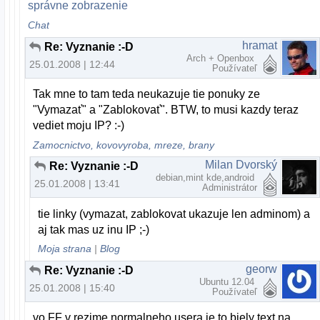
správne zobrazenie
Chat
hramat
Re: Vyznanie :-D
Arch + Openbox
25.01.2008 | 12:44
Používateľ
Tak mne to tam teda neukazuje tie ponuky ze
"Vymazať" a "Zablokovať". BTW, to musi kazdy teraz
vediet moju IP? :-)
Zamocnictvo, kovovyroba, mreze, brany
Milan Dvorský
Re: Vyznanie :-D
debian,mint kde,android
25.01.2008 | 13:41
Administrátor
tie linky (vymazat, zablokovat ukazuje len adminom) a
aj tak mas uz inu IP ;-)
Moja strana
|
Blog
georw
Re: Vyznanie :-D
Ubuntu 12.04
25.01.2008 | 15:40
Používateľ
vo FF v rezime normalneho usera je to biely text na