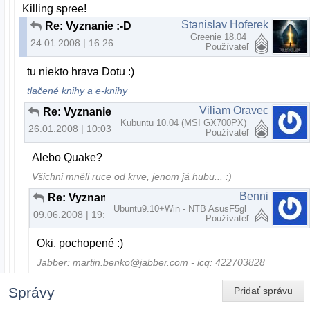
Killing spree!
Stanislav Hoferek
Re: Vyznanie :-D
Greenie 18.04
24.01.2008 | 16:26
Používateľ
tu niekto hrava Dotu :)
tlačené knihy a e-knihy
Viliam Oravec
Re: Vyznanie :-D
Kubuntu 10.04 (MSI GX700PX)
26.01.2008 | 10:03
Používateľ
Alebo Quake?
Všichni mněli ruce od krve, jenom já hubu... :)
Benni
Re: Vyznanie :-D
Ubuntu9.10+Win - NTB AsusF5gl
09.06.2008 | 19:37
Používateľ
Oki, pochopené :)
Jabber: martin.benko@jabber.com - icq: 422703828
Správy
Pridať správu