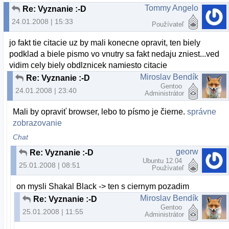
Tommy Angelo
Re: Vyznanie :-D
24.01.2008 | 15:33
Používateľ
jo fakt tie citacie uz by mali konecne opravit, ten biely
podklad a biele pismo vo vnutry sa fakt nedaju zniest...ved
vidim cely biely obdlznicek namiesto citacie
Miroslav Bendík
Re: Vyznanie :-D
Gentoo
24.01.2008 | 23:40
Administrátor
Mali by opraviť browser, lebo to písmo je čierne.
správne
zobrazovanie
Chat
georw
Re: Vyznanie :-D
Ubuntu 12.04
25.01.2008 | 08:51
Používateľ
on mysli Shakal Black -> ten s ciernym pozadim
Miroslav Bendík
Re: Vyznanie :-D
Gentoo
25.01.2008 | 11:55
Administrátor