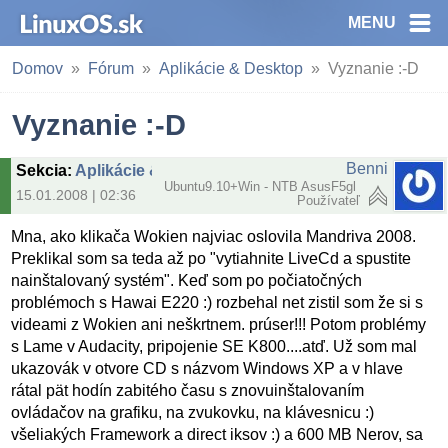
MENU
Domov
Fórum
Aplikácie & Desktop
Vyznanie :-D
Vyznanie :-D
Benni
Sekcia
:
Aplikácie & Desktop
Ubuntu9.10+Win - NTB AsusF5gl
15.01.2008 | 02:36
Používateľ
Mna, ako klikača Wokien najviac oslovila Mandriva 2008.
Preklikal som sa teda až po "vytiahnite LiveCd a spustite
nainštalovaný systém". Keď som po počiatočných
problémoch s Hawai E220 :) rozbehal net zistil som že si s
videami z Wokien ani neškrtnem. prúser!!! Potom problémy
s Lame v Audacity, pripojenie SE K800....atď. Už som mal
ukazovák v otvore CD s názvom Windows XP a v hlave
rátal pät hodín zabitého času s znovuinštalovaním
ovládačov na grafiku, na zvukovku, na klávesnicu :)
všeliakých Framework a direct iksov :) a 600 MB Nerov, sa