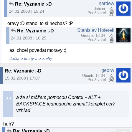
nardew
Re: Vyznanie :-D
debian
24.01.2008 | 15:24
Používateľ
oravy :D stano, to si nechas? :P
Stanislav Hoferek
Re: Vyznanie :-D
Greenie 18.04
24.01.2008 | 16:25
Používateľ
asi chcel povedat moravy :)
tlačené knihy a e-knihy
georw
Re: Vyznanie :-D
Ubuntu 12.04
15.01.2008 | 17:07
Používateľ
a že si môžem pomocou Control + ALT +
BACKSPACE jednoducho zmeniť komplet celý
vzhľad
huh?
---
Re: Vyznanie :-D