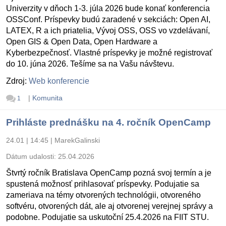
Univerzity v dňoch 1-3. júla 2026 bude konať konferencia
OSSConf. Príspevky budú zaradené v sekciách: Open AI,
LATEX, R a ich priatelia, Vývoj OSS, OSS vo vzdelávaní,
Open GIS & Open Data, Open Hardware a
Kyberbezpečnosť. Vlastné príspevky je možné registrovať
do 10. júna 2026. Tešíme sa na Vašu návštevu.
Zdroj:
Web konferencie
|
Komunita
1
Prihláste prednášku na 4. ročník OpenCamp
24.01 | 14:45
|
MarekGalinski
Dátum udalosti:
25.04.2026
Štvrtý ročník Bratislava OpenCamp pozná svoj termín a je
spustená možnosť prihlasovať príspevky. Podujatie sa
zameriava na témy otvorených technológii, otvoreného
softvéru, otvorených dát, ale aj otvorenej verejnej správy a
podobne. Podujatie sa uskutoční 25.4.2026 na FIIT STU.