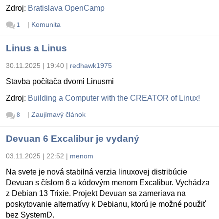
Zdroj:
Bratislava OpenCamp
|
Komunita
1
Linus a Linus
30.11.2025 | 19:40
|
redhawk1975
Stavba počítača dvomi Linusmi
Zdroj:
Building a Computer with the CREATOR of Linux!
|
Zaujímavý článok
8
Devuan 6 Excalibur je vydaný
03.11.2025 | 22:52
|
menom
Na svete je nová stabilná verzia linuxovej distribúcie
Devuan s číslom 6 a kódovým menom Excalibur. Vychádza
z Debian 13 Trixie. Projekt Devuan sa zameriava na
poskytovanie alternatívy k Debianu, ktorú je možné použiť
bez SystemD.