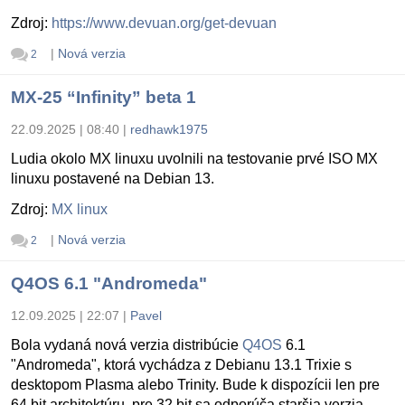
Zdroj:
https://www.devuan.org/get-devuan
|
Nová verzia
2
MX-25 “Infinity” beta 1
22.09.2025 | 08:40
|
redhawk1975
Ludia okolo MX linuxu uvolnili na testovanie prvé ISO MX
linuxu postavené na Debian 13.
Zdroj:
MX linux
|
Nová verzia
2
Q4OS 6.1 "Andromeda"
12.09.2025 | 22:07
|
Pavel
Bola vydaná nová verzia distribúcie
Q4OS
6.1
"Andromeda", ktorá vychádza z Debianu 13.1 Trixie s
desktopom Plasma alebo Trinity. Bude k dispozícii len pre
64 bit architektúru, pre 32 bit sa odporúča staršia verzia