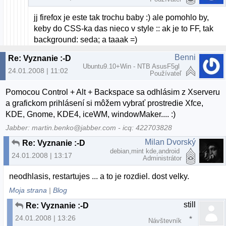
jj firefox je este tak trochu baby :) ale pomohlo by,
keby do CSS-ka das nieco v style :: ak je to FF, tak
background: seda; a taaak =)
Benni
Re: Vyznanie :-D
Ubuntu9.10+Win - NTB AsusF5gl
24.01.2008 | 11:02
Používateľ
Pomocou Control + Alt + Backspace sa odhlásim z Xserveru
a grafickom prihlásení si môžem vybrať prostredie Xfce,
KDE, Gnome, KDE4, iceWM, windowMaker.... :)
Jabber: martin.benko@jabber.com - icq: 422703828
Milan Dvorský
Re: Vyznanie :-D
debian,mint kde,android
24.01.2008 | 13:17
Administrátor
neodhlasis, restartujes ... a to je rozdiel. dost velky.
Moja strana
|
Blog
still
Re: Vyznanie :-D
24.01.2008 | 13:26
Návštevník