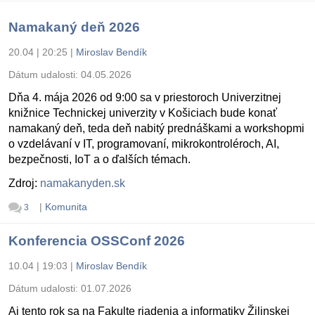
Namakaný deň 2026
20.04 | 20:25
|
Miroslav Bendík
Dátum udalosti:
04.05.2026
Dňa 4. mája 2026 od 9:00 sa v priestoroch Univerzitnej
knižnice Technickej univerzity v Košiciach bude konať
namakaný deň, teda deň nabitý prednáškami a workshopmi
o vzdelávaní v IT, programovaní, mikrokontroléroch, AI,
bezpečnosti, IoT a o ďalších témach.
Zdroj:
namakanyden.sk
|
Komunita
3
Konferencia OSSConf 2026
10.04 | 19:03
|
Miroslav Bendík
Dátum udalosti:
01.07.2026
Aj tento rok sa na Fakulte riadenia a informatiky Žilinskej