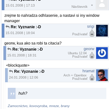
15.01.2008 | 17:13
Návštevník
zrejme to nahradza odhlasenie, a nastavi si iny window
manager
srigi
Re: Vyznanie :-D
15.01.2008 | 18:04
Používateľ
georw, kua ako sa robi ta citacia?
georw
Re: Vyznanie :-D
Ubuntu 12.04
15.01.2008 | 18:31
Používateľ
<blockquote>
hramat
Re: Vyznanie :-D
Arch + Openbox
24.01.2008 | 12:06
Používateľ
huh?
Zamocnictvo, kovovyroba, mreze, brany