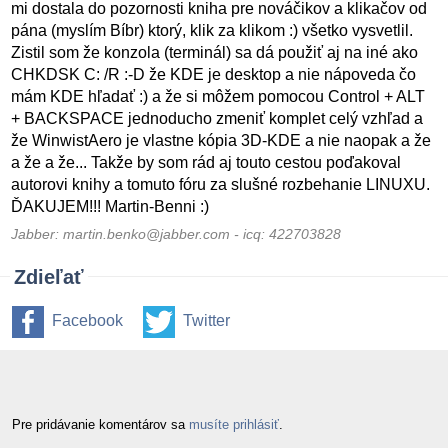
mi dostala do pozornosti kniha pre nováčikov a klikačov od
pána (myslím Bíbr) ktorý, klik za klikom :) všetko vysvetlil.
Zistil som že konzola (terminál) sa dá použiť aj na iné ako
CHKDSK C: /R :-D že KDE je desktop a nie nápoveda čo
mám KDE hľadať :) a že si môžem pomocou Control + ALT
+ BACKSPACE jednoducho zmeniť komplet celý vzhľad a
že WinwistAero je vlastne kópia 3D-KDE a nie naopak a že
a že a že... Takže by som rád aj touto cestou poďakoval
autorovi knihy a tomuto fóru za slušné rozbehanie LINUXU.
ĎAKUJEM!!! Martin-Benni :)
Jabber: martin.benko@jabber.com - icq: 422703828
Zdieľať
Facebook
Twitter
Pre pridávanie komentárov sa
musíte prihlásiť
.