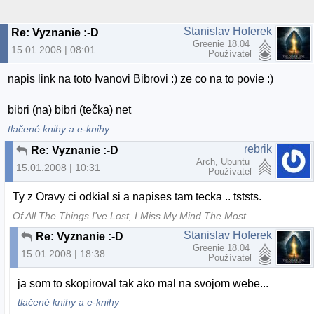
Stanislav Hoferek
Re: Vyznanie :-D
Greenie 18.04
15.01.2008 | 08:01
Používateľ
napis link na toto Ivanovi Bibrovi :) ze co na to povie :)
bibri (na) bibri (tečka) net
tlačené knihy a e-knihy
rebrik
Re: Vyznanie :-D
Arch, Ubuntu
15.01.2008 | 10:31
Používateľ
Ty z Oravy ci odkial si a napises tam tecka .. tststs.
Of All The Things I've Lost, I Miss My Mind The Most.
Stanislav Hoferek
Re: Vyznanie :-D
Greenie 18.04
15.01.2008 | 18:38
Používateľ
ja som to skopiroval tak ako mal na svojom webe...
tlačené knihy a e-knihy