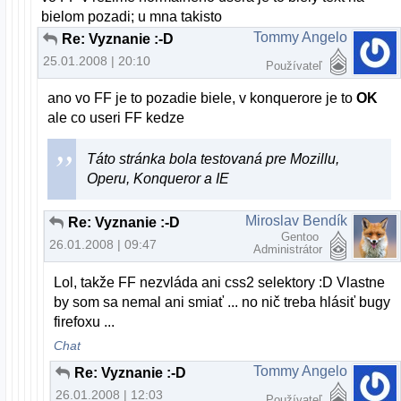
bielom pozadi; u mna takisto
Tommy Angelo
Re: Vyznanie :-D
25.01.2008 | 20:10
Používateľ
ano vo FF je to pozadie biele, v konquerore je to
OK
ale co useri FF kedze
Táto stránka bola testovaná pre Mozillu,
Operu, Konqueror a IE
Miroslav Bendík
Re: Vyznanie :-D
Gentoo
26.01.2008 | 09:47
Administrátor
Lol, takže FF nezvláda ani css2 selektory :D Vlastne
by som sa nemal ani smiať ... no nič treba hlásiť bugy
firefoxu ...
Chat
Tommy Angelo
Re: Vyznanie :-D
26.01.2008 | 12:03
Používateľ