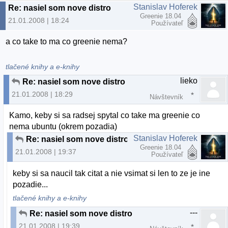
Stanislav Hoferek
Re: nasiel som nove distro
Greenie 18.04
21.01.2008 | 18:24
Používateľ
a co take to ma co greenie nema?
tlačené knihy a e-knihy
lieko
Re: nasiel som nove distro
21.01.2008 | 18:29
Návštevník
Kamo, keby si sa radsej spytal co take ma greenie co
nema ubuntu (okrem pozadia)
Stanislav Hoferek
Re: nasiel som nove distro
Greenie 18.04
21.01.2008 | 19:37
Používateľ
keby si sa naucil tak citat a nie vsimat si len to ze je ine
pozadie...
tlačené knihy a e-knihy
---
Re: nasiel som nove distro
21.01.2008 | 19:39