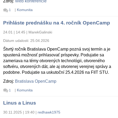
Zdroj:
Web konferencie
|
Komunita
1
Prihláste prednášku na 4. ročník OpenCamp
24.01 | 14:45
|
MarekGalinski
Dátum udalosti:
25.04.2026
Štvrtý ročník Bratislava OpenCamp pozná svoj termín a je
spustená možnosť prihlasovať príspevky. Podujatie sa
zameriava na témy otvorených technológii, otvoreného
softvéru, otvorených dát, ale aj otvorenej verejnej správy a
podobne. Podujatie sa uskutoční 25.4.2026 na FIIT STU.
Zdroj:
Bratislava OpenCamp
|
Komunita
1
Linus a Linus
30.11.2025 | 19:40
|
redhawk1975