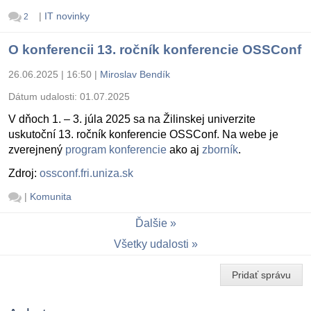
|
IT novinky
2
O konferencii 13. ročník konferencie OSSConf
26.06.2025 | 16:50
|
Miroslav Bendík
Dátum udalosti:
01.07.2025
V dňoch 1. – 3. júla 2025 sa na Žilinskej univerzite
uskutoční 13. ročník konferencie OSSConf. Na webe je
zverejnený
program konferencie
ako aj
zborník
.
Zdroj:
ossconf.fri.uniza.sk
|
Komunita
Ďalšie
Všetky udalosti
Pridať správu