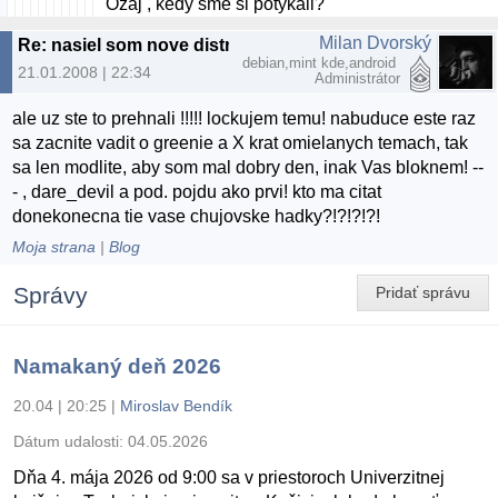
Ozaj , kedy sme si potykali?
Milan Dvorský
Re: nasiel som nove distro
debian,mint kde,android
21.01.2008 | 22:34
Administrátor
ale uz ste to prehnali !!!!! lockujem temu! nabuduce este raz
sa zacnite vadit o greenie a X krat omielanych temach, tak
sa len modlite, aby som mal dobry den, inak Vas bloknem! --
- , dare_devil a pod. pojdu ako prvi! kto ma citat
donekonecna tie vase chujovske hadky?!?!?!?!
Moja strana
|
Blog
Správy
Pridať správu
Namakaný deň 2026
20.04 | 20:25
|
Miroslav Bendík
Dátum udalosti:
04.05.2026
Dňa 4. mája 2026 od 9:00 sa v priestoroch Univerzitnej