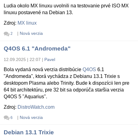
Ludia okolo MX linuxu uvolnili na testovanie prvé ISO MX
linuxu postavené na Debian 13.
Zdroj:
MX linux
|
Nová verzia
2
Q4OS 6.1 "Andromeda"
12.09.2025 | 22:07
|
Pavel
Bola vydaná nová verzia distribúcie
Q4OS
6.1
"Andromeda", ktorá vychádza z Debianu 13.1 Trixie s
desktopom Plasma alebo Trinity. Bude k dispozícii len pre
64 bit architektúru, pre 32 bit sa odporúča staršia verzia
Q4OS 5 "Aquarius".
Zdroj:
DistroWatch.com
|
Nová verzia
6
Debian 13.1 Trixie