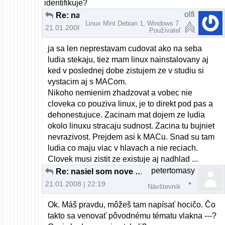
identifikuje?
olfi
Re: nasiel som nove distro
Linux Mint Debian 1, Windows 7
21.01.2008 | 22:06
Používateľ
ja sa len neprestavam cudovat ako na seba
ludia stekaju, tiez mam linux nainstalovany aj
ked v poslednej dobe zistujem ze v studiu si
vystacim aj s MACom.
Nikoho nemienim zhadzovat a vobec nie
cloveka co pouziva linux, je to direkt pod pas a
dehonestujuce. Zacinam mat dojem ze ludia
okolo linuxu stracaju sudnost. Zacina tu bujniet
nevrazivost. Prejdem asi k MACu. Snad su tam
ludia co maju viac v hlavach a nie reciach.
Clovek musi zistit ze existuje aj nadhlad ...
petertomasy
Re: nasiel som nove distro
21.01.2008 | 22:19
Návštevník
Ok. Máš pravdu, môžeš tam napísať hocičo. Čo
takto sa venovať pôvodnému tématu vlakna ---?