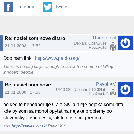
Facebook
Twitter
Dare_devil
Re: nasiel som nove distro
Debian, OpenSuse
21.01.2008 | 17:52
Používateľ
Doplnam link :
http://www.paldo.org/
There is no flag large enough to cover the shame of killing
innocent people
Pavol XV
Re: nasiel som nove distro
U910-32b (Ubuntu 9.10 32bit)
21.01.2008 | 17:58
Používateľ
no ked to nepodporuje CZ a SK, a nieje nejaka komunita
kde by som sa mohol opytat na nejake problemy po
slovensky alebo cesky, tak to nieje nic premna.
<o>
http://zaweli.yw.sk/
Pavol XV