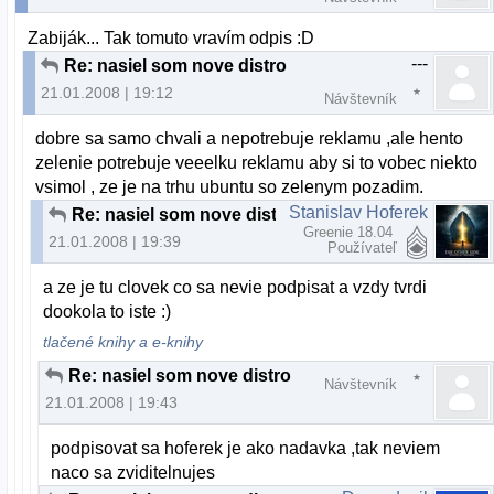
Zabiják... Tak tomuto vravím odpis :D
---
Re: nasiel som nove distro
21.01.2008 | 19:12
Návštevník
dobre sa samo chvali a nepotrebuje reklamu ,ale hento
zelenie potrebuje veeelku reklamu aby si to vobec niekto
vsimol , ze je na trhu ubuntu so zelenym pozadim.
Stanislav Hoferek
Re: nasiel som nove distro
Greenie 18.04
21.01.2008 | 19:39
Používateľ
a ze je tu clovek co sa nevie podpisat a vzdy tvrdi
dookola to iste :)
tlačené knihy a e-knihy
Re: nasiel som nove distro
Návštevník
21.01.2008 | 19:43
podpisovat sa hoferek je ako nadavka ,tak neviem
naco sa zviditelnujes