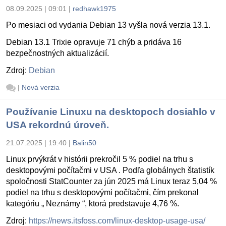
08.09.2025 | 09:01
|
redhawk1975
Po mesiaci od vydania Debian 13 vyšla nová verzia 13.1.
Debian 13.1 Trixie opravuje 71 chýb a pridáva 16
bezpečnostných aktualizácií.
Zdroj:
Debian
|
Nová verzia
Používanie Linuxu na desktopoch dosiahlo v
USA rekordnú úroveň.
21.07.2025 | 19:40
|
Balin50
Linux prvýkrát v histórii prekročil 5 % podiel na trhu s
desktopovými počítačmi v USA . Podľa globálnych štatistík
spoločnosti StatCounter za jún 2025 má Linux teraz 5,04 %
podiel na trhu s desktopovými počítačmi, čím prekonal
kategóriu „ Neznámy “, ktorá predstavuje 4,76 %.
Zdroj:
https://news.itsfoss.com/linux-desktop-usage-usa/