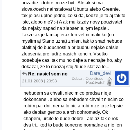
pozadie.. dobre, moze byt.. Ale ak si ma
slovak/cech nainstalovat Ubuntu alebo Greenie,
tak je asi uplne jedno, co si da, kedze je to aj tak to
iste, alebo nie? ;-) A ak mu kazdy novy pouzivatel
da nejaky napad na zlepsenie, tym lepsie..
Takze ak je tam aj teraz len velmi malicko (co
myslim aj Stano uzna) zmien, tak to snad nebude
platit aj do buducnosti a pribudnu nejake dalsie
zlepsenia pre ludi z nasich koncin. Vsetko
potrebuje cas, tak mu ho dajte a nechajte ho, aby
dokazal, ze to naozaj stoji/bude stat za to...
Dare_devil
Re: nasiel som nove distro
Debian, OpenSuse
21.01.2008 | 20:53
Používateľ
nebudem sa chvalit niecim co predsa nieje
dokoncene.. alebo sa nebudem chvalit niecim co
robim par dni, nema to nic a robim ze to je lepsie
ako debian gentoo a arch dohromady. Ok
chapem, urcite to bude dobre - ale az tak o rok
dva tri.. ked to bude konecne normalne a nie len