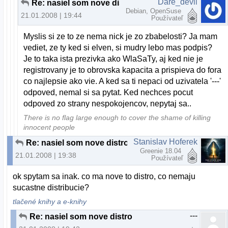
Dare_devil
Re: nasiel som nove distro
Debian, OpenSuse
21.01.2008 | 19:44
Používateľ
Myslis si ze to ze nema nick je zo zbabelosti? Ja mam
vediet, ze ty ked si elven, si mudry lebo mas podpis?
Je to taka ista prezivka ako WlaSaTy, aj ked nie je
registrovany je to obrovska kapacita a prispieva do fora
co najlepsie ako vie. A ked sa ti nepaci od uzivatela '---'
odpoved, nemal si sa pytat. Ked nechces pocut
odpoved zo strany nespokojencov, nepytaj sa..
There is no flag large enough to cover the shame of killing
innocent people
Stanislav Hoferek
Re: nasiel som nove distro
Greenie 18.04
21.01.2008 | 19:38
Používateľ
ok spytam sa inak. co ma nove to distro, co nemaju
sucastne distribucie?
tlačené knihy a e-knihy
---
Re: nasiel som nove distro