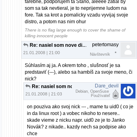
farebne, podporujem ta Stano, aleeee zatial by
som sa tak nevtieral, je to neprijemne ludom na
fore. Tak sa krot a pomalicky vzadu vyvijaj svoje
distro, a potom nas nim ohur
There is no flag large enough to cover the shame of
killing innocent people
petertomasy
Re: nasiel som nove distro
21.01.2008 | 21:00
Návštevník
Súhlasím aj ja. A okrem toho , slušnosť je sa
predstaviť (---), alebo sa hambíš za svoje meno, či
nick?
Dare_devil
Re: nasiel som nove distro
Debian, OpenSuse
21.01.2008 | 21:03
Používateľ
on pouziva ako svoj nick --- , mame tu uid0 ( co je
in da linux root ) a vobec nikoho to nesere..
skade vieme z nicku napr. uid0 ze je to Janko
Novák? z nikade.. kazdy nech sa podpise ako
chce