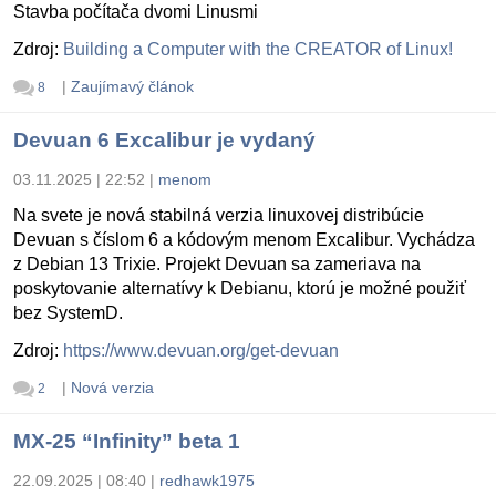
Stavba počítača dvomi Linusmi
Zdroj:
Building a Computer with the CREATOR of Linux!
|
Zaujímavý článok
8
Devuan 6 Excalibur je vydaný
03.11.2025 | 22:52
|
menom
Na svete je nová stabilná verzia linuxovej distribúcie
Devuan s číslom 6 a kódovým menom Excalibur. Vychádza
z Debian 13 Trixie. Projekt Devuan sa zameriava na
poskytovanie alternatívy k Debianu, ktorú je možné použiť
bez SystemD.
Zdroj:
https://www.devuan.org/get-devuan
|
Nová verzia
2
MX-25 “Infinity” beta 1
22.09.2025 | 08:40
|
redhawk1975