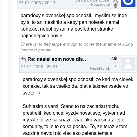
Debian, OpenSuse
21.01.2008 | 20:17
Používateľ
paradoxy slovenskej spolocnosti.. myslim ze inde
by si to ani neskrtlo a keby pan hoferek nemal
konexie, nebol by ani na poslednej stranke
najlacnejsich novin
There is no flag large enough to cover the shame of killing
innocent people
still
Re: nasiel som nove distro
21.01.2008 | 20:31
Návštevník
paradoxy slovenskej spolocnosti, ze ked ma clovek
konexie, tak sa vsetko da, platia takmer vsade vo
svete ;-)
Suhlasim s vami, Stano to na zaciatku trochu
prestrelil, ked chcel vyzdvihovat svoj vytvor nad
iny. Ale to, ze sa snazi - viac ako vacsina z tejto
komunity, to je to co sa pocita.. To, ze teraz v tom
vacsina nevidi nic viac ako zelena tema a