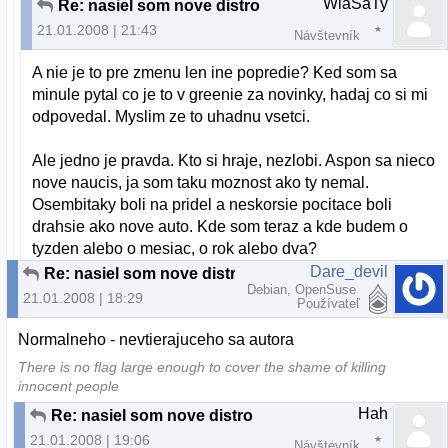
WlaSaTy
Re: nasiel som nove distro
21.01.2008 | 21:43
Návštevník
A nie je to pre zmenu len ine popredie? Ked som sa
minule pytal co je to v greenie za novinky, hadaj co si mi
odpovedal. Myslim ze to uhadnu vsetci.
Ale jedno je pravda. Kto si hraje, nezlobi. Aspon sa nieco
nove naucis, ja som taku moznost ako ty nemal.
Osembitaky boli na pridel a neskorsie pocitace boli
drahsie ako nove auto. Kde som teraz a kde budem o
tyzden alebo o mesiac, o rok alebo dva?
Dare_devil
Re: nasiel som nove distro
Debian, OpenSuse
21.01.2008 | 18:29
Používateľ
Normalneho - nevtierajuceho sa autora
There is no flag large enough to cover the shame of killing
innocent people
Hah
Re: nasiel som nove distro
21.01.2008 | 19:06
Návštevník