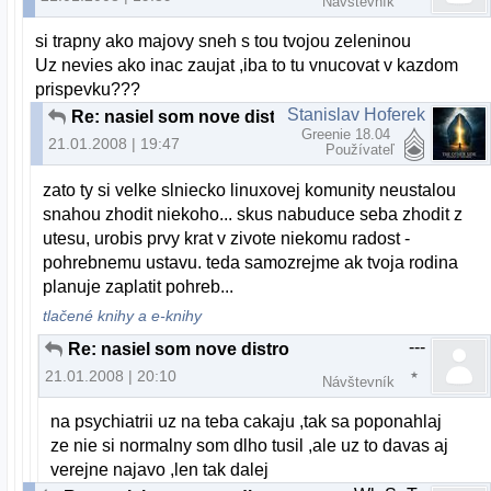
Návštevník
si trapny ako majovy sneh s tou tvojou zeleninou
Uz nevies ako inac zaujat ,iba to tu vnucovat v kazdom
prispevku???
Stanislav Hoferek
Re: nasiel som nove distro
Greenie 18.04
21.01.2008 | 19:47
Používateľ
zato ty si velke slniecko linuxovej komunity neustalou
snahou zhodit niekoho... skus nabuduce seba zhodit z
utesu, urobis prvy krat v zivote niekomu radost -
pohrebnemu ustavu. teda samozrejme ak tvoja rodina
planuje zaplatit pohreb...
tlačené knihy a e-knihy
---
Re: nasiel som nove distro
21.01.2008 | 20:10
Návštevník
na psychiatrii uz na teba cakaju ,tak sa poponahlaj
ze nie si normalny som dlho tusil ,ale uz to davas aj
verejne najavo ,len tak dalej