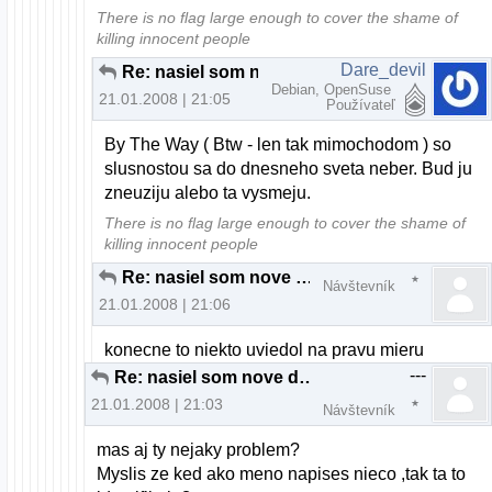
There is no flag large enough to cover the shame of
killing innocent people
Dare_devil
Re: nasiel som nove distro
Debian, OpenSuse
21.01.2008 | 21:05
Používateľ
By The Way ( Btw - len tak mimochodom ) so
slusnostou sa do dnesneho sveta neber. Bud ju
zneuziju alebo ta vysmeju.
There is no flag large enough to cover the shame of
killing innocent people
Re: nasiel som nove distro
Návštevník
21.01.2008 | 21:06
konecne to niekto uviedol na pravu mieru
---
Re: nasiel som nove distro
21.01.2008 | 21:03
Návštevník
mas aj ty nejaky problem?
Myslis ze ked ako meno napises nieco ,tak ta to