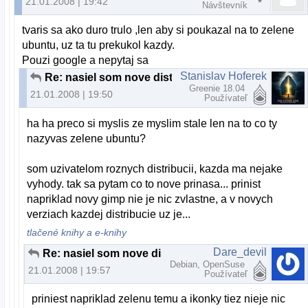
21.01.2008 | 19:42
Návštevník
tvaris sa ako duro trulo ,len aby si poukazal na to zelene
ubuntu, uz ta tu prekukol kazdy.
Pouzi google a nepytaj sa
Stanislav Hoferek
Re: nasiel som nove distro
Greenie 18.04
21.01.2008 | 19:50
Používateľ
ha ha preco si myslis ze myslim stale len na to co ty
nazyvas zelene ubuntu?
som uzivatelom roznych distribucii, kazda ma nejake
vyhody. tak sa pytam co to nove prinasa... prinist
napriklad novy gimp nie je nic zvlastne, a v novych
verziach kazdej distribucie uz je...
tlačené knihy a e-knihy
Dare_devil
Re: nasiel som nove distro
Debian, OpenSuse
21.01.2008 | 19:57
Používateľ
priniest napriklad zelenu temu a ikonky tiez nieje nic