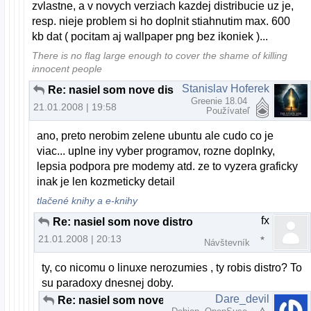
zvlastne, a v novych verziach kazdej distribucie uz je,
resp. nieje problem si ho doplnit stiahnutim max. 600
kb dat ( pocitam aj wallpaper png bez ikoniek )...
There is no flag large enough to cover the shame of killing
innocent people
Stanislav Hoferek
Re: nasiel som nove distro
Greenie 18.04
21.01.2008 | 19:58
Používateľ
ano, preto nerobim zelene ubuntu ale cudo co je
viac... uplne iny vyber programov, rozne doplnky,
lepsia podpora pre modemy atd. ze to vyzera graficky
inak je len kozmeticky detail
tlačené knihy a e-knihy
fx
Re: nasiel som nove distro
21.01.2008 | 20:13
Návštevník
ty, co nicomu o linuxe nerozumies , ty robis distro? To
su paradoxy dnesnej doby.
Dare_devil
Re: nasiel som nove distro