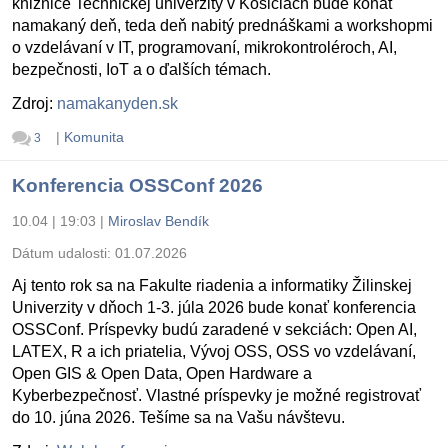
knižnice Technickej univerzity v Košiciach bude konať
namakaný deň, teda deň nabitý prednáškami a workshopmi
o vzdelávaní v IT, programovaní, mikrokontroléroch, AI,
bezpečnosti, IoT a o ďalších témach.
Zdroj:
namakanyden.sk
|
Komunita
3
Konferencia OSSConf 2026
10.04 | 19:03
|
Miroslav Bendík
Dátum udalosti:
01.07.2026
Aj tento rok sa na Fakulte riadenia a informatiky Žilinskej
Univerzity v dňoch 1-3. júla 2026 bude konať konferencia
OSSConf. Príspevky budú zaradené v sekciách: Open AI,
LATEX, R a ich priatelia, Vývoj OSS, OSS vo vzdelávaní,
Open GIS & Open Data, Open Hardware a
Kyberbezpečnosť. Vlastné príspevky je možné registrovať
do 10. júna 2026. Tešíme sa na Vašu návštevu.