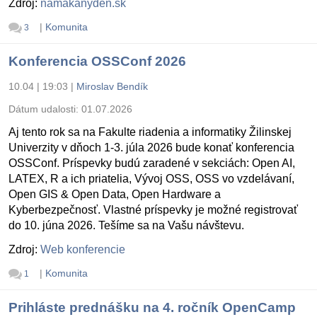
Zdroj:
namakanyden.sk
|
Komunita
3
Konferencia OSSConf 2026
10.04 | 19:03
|
Miroslav Bendík
Dátum udalosti:
01.07.2026
Aj tento rok sa na Fakulte riadenia a informatiky Žilinskej
Univerzity v dňoch 1-3. júla 2026 bude konať konferencia
OSSConf. Príspevky budú zaradené v sekciách: Open AI,
LATEX, R a ich priatelia, Vývoj OSS, OSS vo vzdelávaní,
Open GIS & Open Data, Open Hardware a
Kyberbezpečnosť. Vlastné príspevky je možné registrovať
do 10. júna 2026. Tešíme sa na Vašu návštevu.
Zdroj:
Web konferencie
|
Komunita
1
Prihláste prednášku na 4. ročník OpenCamp