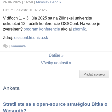
26.06.2025 | 16:50
|
Miroslav Bendík
Dátum udalosti:
01.07.2025
V dňoch 1. – 3. júla 2025 sa na Žilinskej univerzite
uskutoční 13. ročník konferencie OSSConf. Na webe je
zverejnený
program konferencie
ako aj
zborník
.
Zdroj:
ossconf.fri.uniza.sk
|
Komunita
Ďalšie
Všetky udalosti
Pridať správu
Anketa
Stretli ste sa s open-source stratégiou Bitka o
Wesnoth?