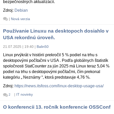
bezpečnostných aktualizácií.
Zdroj:
Debian
|
Nová verzia
Používanie Linuxu na desktopoch dosiahlo v
USA rekordnú úroveň.
21.07.2025 | 19:40
|
Balin50
Linux prvýkrát v histórii prekročil 5 % podiel na trhu s
desktopovými počítačmi v USA . Podľa globálnych štatistík
spoločnosti StatCounter za jún 2025 má Linux teraz 5,04 %
podiel na trhu s desktopovými počítačmi, čím prekonal
kategóriu „ Neznámy “, ktorá predstavuje 4,76 %.
Zdroj:
https://news.itsfoss.com/linux-desktop-usage-usa/
|
IT novinky
2
O konferencii 13. ročník konferencie OSSConf