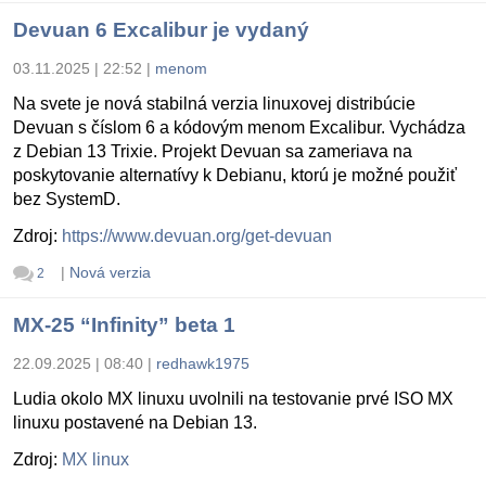
Devuan 6 Excalibur je vydaný
03.11.2025 | 22:52
|
menom
Na svete je nová stabilná verzia linuxovej distribúcie
Devuan s číslom 6 a kódovým menom Excalibur. Vychádza
z Debian 13 Trixie. Projekt Devuan sa zameriava na
poskytovanie alternatívy k Debianu, ktorú je možné použiť
bez SystemD.
Zdroj:
https://www.devuan.org/get-devuan
|
Nová verzia
2
MX-25 “Infinity” beta 1
22.09.2025 | 08:40
|
redhawk1975
Ludia okolo MX linuxu uvolnili na testovanie prvé ISO MX
linuxu postavené na Debian 13.
Zdroj:
MX linux