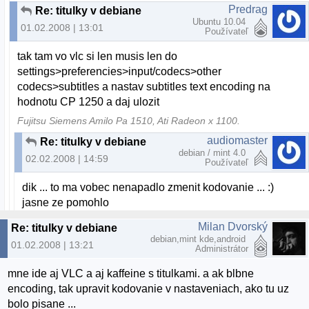
Predrag
Re: titulky v debiane
Ubuntu 10.04
01.02.2008 | 13:01
Používateľ
tak tam vo vlc si len musis len do
settings>preferencies>input/codecs>other
codecs>subtitles a nastav subtitles text encoding na
hodnotu CP 1250 a daj ulozit
Fujitsu Siemens Amilo Pa 1510, Ati Radeon x 1100.
audiomaster
Re: titulky v debiane
debian / mint 4.0
02.02.2008 | 14:59
Používateľ
dik ... to ma vobec nenapadlo zmenit kodovanie ... :)
jasne ze pomohlo
Milan Dvorský
Re: titulky v debiane
debian,mint kde,android
01.02.2008 | 13:21
Administrátor
mne ide aj VLC a aj kaffeine s titulkami. a ak blbne
encoding, tak upravit kodovanie v nastaveniach, ako tu uz
bolo pisane ...