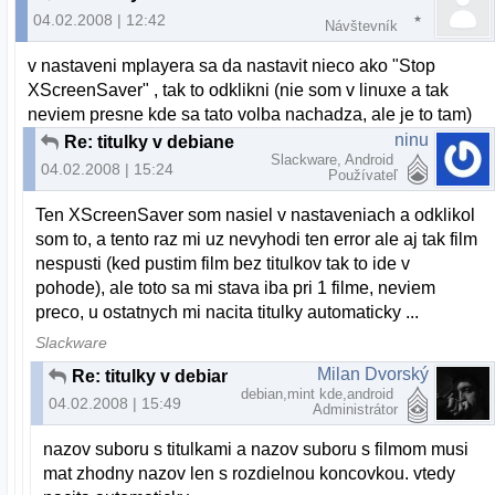
04.02.2008 | 12:42
Návštevník
v nastaveni mplayera sa da nastavit nieco ako "Stop
XScreenSaver" , tak to odklikni (nie som v linuxe a tak
neviem presne kde sa tato volba nachadza, ale je to tam)
ninu
Re: titulky v debiane
Slackware, Android
04.02.2008 | 15:24
Používateľ
Ten XScreenSaver som nasiel v nastaveniach a odklikol
som to, a tento raz mi uz nevyhodi ten error ale aj tak film
nespusti (ked pustim film bez titulkov tak to ide v
pohode), ale toto sa mi stava iba pri 1 filme, neviem
preco, u ostatnych mi nacita titulky automaticky ...
Slackware
Milan Dvorský
Re: titulky v debiane
debian,mint kde,android
04.02.2008 | 15:49
Administrátor
nazov suboru s titulkami a nazov suboru s filmom musi
mat zhodny nazov len s rozdielnou koncovkou. vtedy