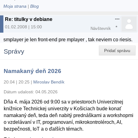
Moja strana
|
Blog
---
Re: titulky v debiane
01.02.2008 | 15:00
Návštevník
smplayer je len front-end pre mplayer , tak neviem co riesis.
Správy
Pridať správu
Namakaný deň 2026
20.04 | 20:25
|
Miroslav Bendík
Dátum udalosti:
04.05.2026
Dňa 4. mája 2026 od 9:00 sa v priestoroch Univerzitnej
knižnice Technickej univerzity v Košiciach bude konať
namakaný deň, teda deň nabitý prednáškami a workshopmi
o vzdelávaní v IT, programovaní, mikrokontroléroch, AI,
bezpečnosti, IoT a o ďalších témach.