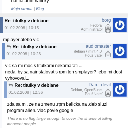
nacita automaticky.
Moja strana
|
Blog
borg
Re: titulky v debiane
Fedora
01.02.2008 | 10:15
Administrátor
mplayer alebo vlc
audiomaster
Re: titulky v debiane
debian / mint 4.0
01.02.2008 | 10:23
Používateľ
vlc sa mi moc s titulkami nekamarati ...
nedal by sa nainstalovat s rpm ten smplayer? lebo mi dost
vyhovoval...
Dare_devil
Re: titulky v debiane
Debian, OpenSuse
01.02.2008 | 12:36
Používateľ
zda sa mi, ze na zmenu .rpm balicka na .deb sluzi
program alien. viac povie google
There is no flag large enough to cover the shame of killing
innocent people