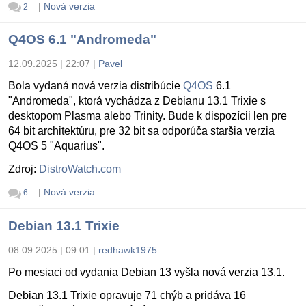
|
Nová verzia
2
Q4OS 6.1 "Andromeda"
12.09.2025 | 22:07
|
Pavel
Bola vydaná nová verzia distribúcie
Q4OS
6.1
"Andromeda", ktorá vychádza z Debianu 13.1 Trixie s
desktopom Plasma alebo Trinity. Bude k dispozícii len pre
64 bit architektúru, pre 32 bit sa odporúča staršia verzia
Q4OS 5 "Aquarius".
Zdroj:
DistroWatch.com
|
Nová verzia
6
Debian 13.1 Trixie
08.09.2025 | 09:01
|
redhawk1975
Po mesiaci od vydania Debian 13 vyšla nová verzia 13.1.
Debian 13.1 Trixie opravuje 71 chýb a pridáva 16