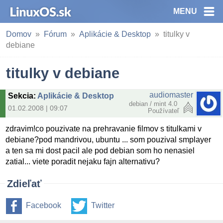
MENU
Domov
Fórum
Aplikácie & Desktop
titulky v
debiane
titulky v debiane
audiomaster
Sekcia
:
Aplikácie & Desktop
debian / mint 4.0
01.02.2008 | 09:07
Používateľ
zdravim!co pouzivate na prehravanie filmov s titulkami v
debiane?pod mandrivou, ubuntu ... som pouzival smplayer
a ten sa mi dost pacil ale pod debian som ho nenasiel
zatial... viete poradit nejaku fajn alternativu?
Zdieľať
Facebook
Twitter