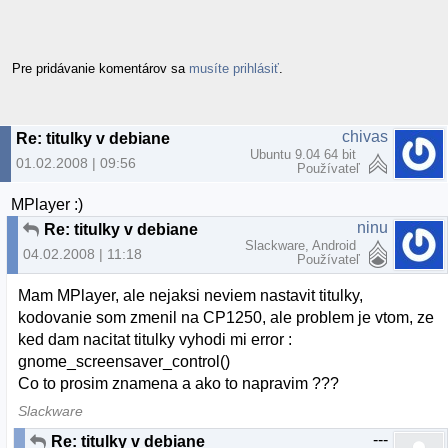
Pre pridávanie komentárov sa
musíte prihlásiť
.
chivas
Re: titulky v debiane
Ubuntu 9.04 64 bit
01.02.2008 | 09:56
Používateľ
MPlayer :)
ninu
Re: titulky v debiane
Slackware, Android
04.02.2008 | 11:18
Používateľ
Mam MPlayer, ale nejaksi neviem nastavit titulky,
kodovanie som zmenil na CP1250, ale problem je vtom, ze
ked dam nacitat titulky vyhodi mi error :
gnome_screensaver_control()
Co to prosim znamena a ako to napravim ???
Slackware
---
Re: titulky v debiane