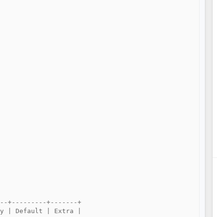
--+---------+-------+

y | Default | Extra |
