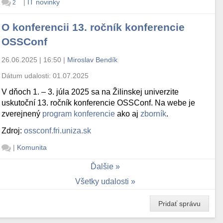
|
IT novinky
2
O konferencii 13. ročník konferencie
OSSConf
26.06.2025 | 16:50
|
Miroslav Bendík
Dátum udalosti:
01.07.2025
V dňoch 1. – 3. júla 2025 sa na Žilinskej univerzite
uskutoční 13. ročník konferencie OSSConf. Na webe je
zverejnený
program konferencie
ako aj
zborník
.
Zdroj:
ossconf.fri.uniza.sk
|
Komunita
Ďalšie
Všetky udalosti
Pridať správu