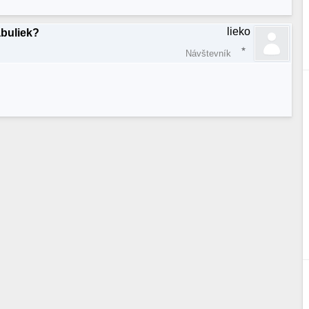
lieko
abuliek?
Návštevník