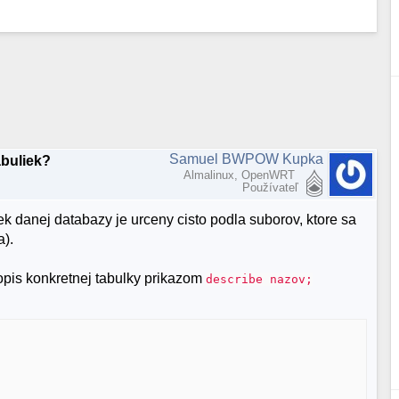
Samuel BWPOW Kupka
abuliek?
Almalinux, OpenWRT
Používateľ
k danej databazy je urceny cisto podla suborov, ktore sa
a).
pis konkretnej tabulky prikazom
describe nazov;