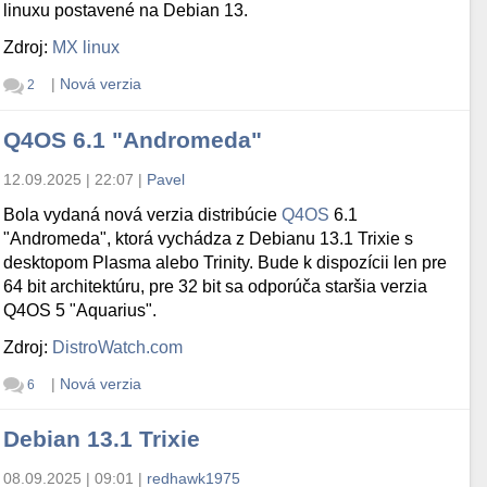
linuxu postavené na Debian 13.
Zdroj:
MX linux
|
Nová verzia
2
Q4OS 6.1 "Andromeda"
12.09.2025 | 22:07
|
Pavel
Bola vydaná nová verzia distribúcie
Q4OS
6.1
"Andromeda", ktorá vychádza z Debianu 13.1 Trixie s
desktopom Plasma alebo Trinity. Bude k dispozícii len pre
64 bit architektúru, pre 32 bit sa odporúča staršia verzia
Q4OS 5 "Aquarius".
Zdroj:
DistroWatch.com
|
Nová verzia
6
Debian 13.1 Trixie
08.09.2025 | 09:01
|
redhawk1975