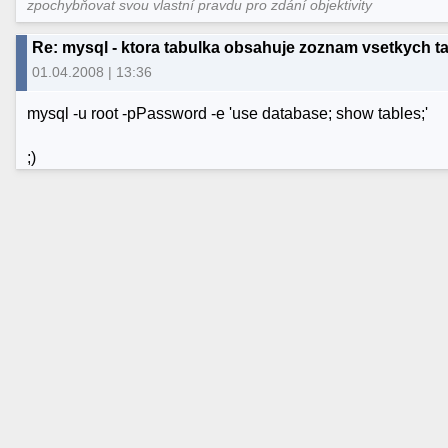
zpochybňovat svou vlastní pravdu pro zdání objektivity
Re: mysql - ktora tabulka obsahuje zoznam vsetkych t
01.04.2008 | 13:36
mysql -u root -pPassword -e 'use database; show tables;'
;)