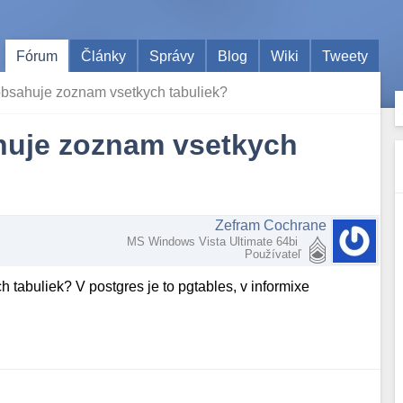
Fórum
Články
Správy
Blog
Wiki
Tweety
 obsahuje zoznam vsetkych tabuliek?
ahuje zoznam vsetkych
Zefram Cochrane
MS Windows Vista Ultimate 64bi
Používateľ
 tabuliek? V postgres je to pgtables, v informixe