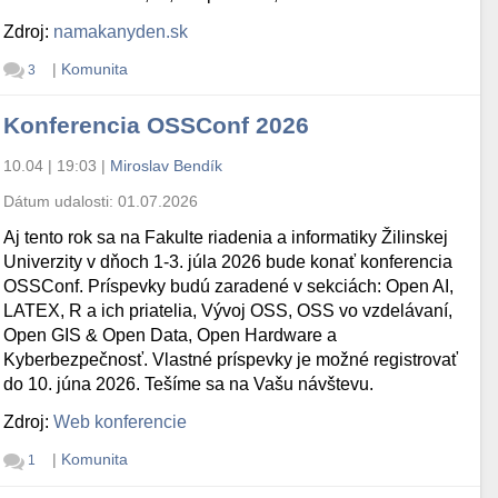
Zdroj:
namakanyden.sk
|
Komunita
3
Konferencia OSSConf 2026
10.04 | 19:03
|
Miroslav Bendík
Dátum udalosti:
01.07.2026
Aj tento rok sa na Fakulte riadenia a informatiky Žilinskej
Univerzity v dňoch 1-3. júla 2026 bude konať konferencia
OSSConf. Príspevky budú zaradené v sekciách: Open AI,
LATEX, R a ich priatelia, Vývoj OSS, OSS vo vzdelávaní,
Open GIS & Open Data, Open Hardware a
Kyberbezpečnosť. Vlastné príspevky je možné registrovať
do 10. júna 2026. Tešíme sa na Vašu návštevu.
Zdroj:
Web konferencie
|
Komunita
1