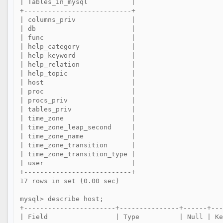
| Tables_in_mysql           |

+---------------------------+

| columns_priv              |

| db                        |

| func                      |

| help_category             |

| help_keyword              |

| help_relation             |

| help_topic                |

| host                      |

| proc                      |

| procs_priv                |

| tables_priv               |

| time_zone                 |

| time_zone_leap_second     |

| time_zone_name            |

| time_zone_transition      |

| time_zone_transition_type |

| user                      |

+---------------------------+

17 rows in set (0.00 sec)

mysql> describe host;

+-----------------------+---------------+------+---
| Field                 | Type          | Null | Ke