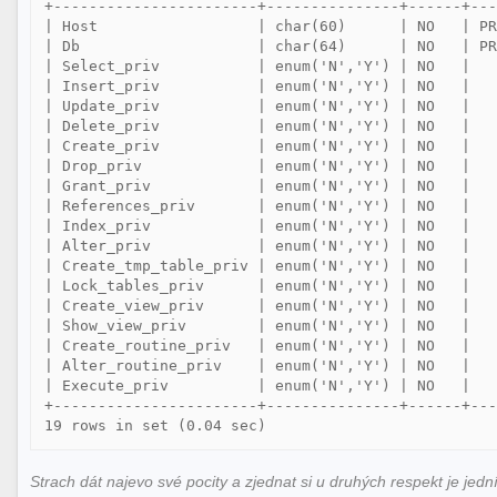
+-----------------------+---------------+------+---
| Host                  | char(60)      | NO   | PR
| Db                    | char(64)      | NO   | PR
| Select_priv           | enum('N','Y') | NO   |   
| Insert_priv           | enum('N','Y') | NO   |   
| Update_priv           | enum('N','Y') | NO   |   
| Delete_priv           | enum('N','Y') | NO   |   
| Create_priv           | enum('N','Y') | NO   |   
| Drop_priv             | enum('N','Y') | NO   |   
| Grant_priv            | enum('N','Y') | NO   |   
| References_priv       | enum('N','Y') | NO   |   
| Index_priv            | enum('N','Y') | NO   |   
| Alter_priv            | enum('N','Y') | NO   |   
| Create_tmp_table_priv | enum('N','Y') | NO   |   
| Lock_tables_priv      | enum('N','Y') | NO   |   
| Create_view_priv      | enum('N','Y') | NO   |   
| Show_view_priv        | enum('N','Y') | NO   |   
| Create_routine_priv   | enum('N','Y') | NO   |   
| Alter_routine_priv    | enum('N','Y') | NO   |   
| Execute_priv          | enum('N','Y') | NO   |   
+-----------------------+---------------+------+---
Strach dát najevo své pocity a zjednat si u druhých respekt je jedn