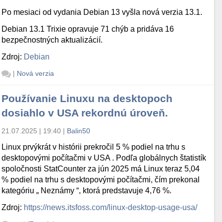
Po mesiaci od vydania Debian 13 vyšla nová verzia 13.1.
Debian 13.1 Trixie opravuje 71 chýb a pridáva 16
bezpečnostných aktualizácií.
Zdroj:
Debian
|
Nová verzia
Používanie Linuxu na desktopoch
dosiahlo v USA rekordnú úroveň.
21.07.2025 | 19:40
|
Balin50
Linux prvýkrát v histórii prekročil 5 % podiel na trhu s
desktopovými počítačmi v USA . Podľa globálnych štatistík
spoločnosti StatCounter za jún 2025 má Linux teraz 5,04
% podiel na trhu s desktopovými počítačmi, čím prekonal
kategóriu „ Neznámy “, ktorá predstavuje 4,76 %.
Zdroj:
https://news.itsfoss.com/linux-desktop-usage-usa/