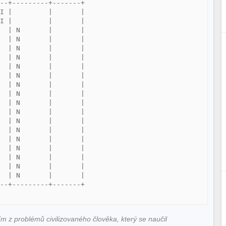
--+---------+-------+

I |         |       |

I |         |       |

  | N       |       |

  | N       |       |

  | N       |       |

  | N       |       |

  | N       |       |

  | N       |       |

  | N       |       |

  | N       |       |

  | N       |       |

  | N       |       |

  | N       |       |

  | N       |       |

  | N       |       |

  | N       |       |

  | N       |       |

  | N       |       |

  | N       |       |

--+---------+-------+

ím z problémů civilizovaného člověka, který se naučil