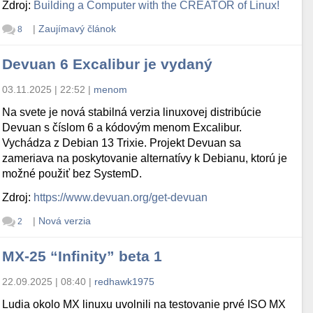
Zdroj:
Building a Computer with the CREATOR of Linux!
|
Zaujímavý článok
8
Devuan 6 Excalibur je vydaný
03.11.2025 | 22:52
|
menom
Na svete je nová stabilná verzia linuxovej distribúcie
Devuan s číslom 6 a kódovým menom Excalibur.
Vychádza z Debian 13 Trixie. Projekt Devuan sa
zameriava na poskytovanie alternatívy k Debianu, ktorú je
možné použiť bez SystemD.
Zdroj:
https://www.devuan.org/get-devuan
|
Nová verzia
2
MX-25 “Infinity” beta 1
22.09.2025 | 08:40
|
redhawk1975
Ludia okolo MX linuxu uvolnili na testovanie prvé ISO MX