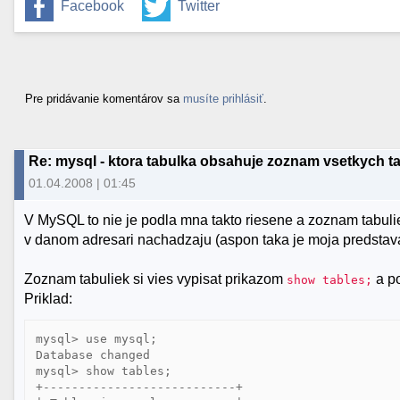
Facebook
Twitter
Pre pridávanie komentárov sa
musíte prihlásiť
.
Re: mysql - ktora tabulka obsahuje zoznam vsetkych t
01.04.2008 | 01:45
V MySQL to nie je podla mna takto riesene a zoznam tabulie
v danom adresari nachadzaju (aspon taka je moja predstav
Zoznam tabuliek si vies vypisat prikazom
a po
show tables;
Priklad:
mysql> use mysql;

Database changed

mysql> show tables;

+---------------------------+
