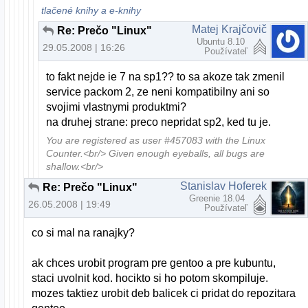
tlačené knihy a e-knihy
Matej Krajčovič
Re: Prečo "Linux"
Ubuntu 8.10
29.05.2008 | 16:26
Používateľ
to fakt nejde ie 7 na sp1?? to sa akoze tak zmenil
service packom 2, ze neni kompatibilny ani so
svojimi vlastnymi produktmi?
na druhej strane: preco nepridat sp2, ked tu je.
You are registered as user #457083 with the Linux
Counter.<br/> Given enough eyeballs, all bugs are
shallow.<br/>
Stanislav Hoferek
Re: Prečo "Linux"
Greenie 18.04
26.05.2008 | 19:49
Používateľ
co si mal na ranajky?
ak chces urobit program pre gentoo a pre kubuntu,
staci uvolnit kod. hocikto si ho potom skompiluje.
mozes taktiez urobit deb balicek ci pridat do repozitara