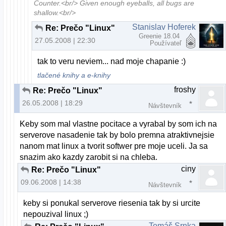
Counter.<br/> Given enough eyeballs, all bugs are
shallow.<br/>
Stanislav Hoferek
Re: Prečo "Linux"
Greenie 18.04
27.05.2008 | 22:30
Používateľ
tak to veru neviem... nad moje chapanie :)
tlačené knihy a e-knihy
froshy
Re: Prečo "Linux"
26.05.2008 | 18:29
Návštevník
Keby som mal vlastne pocitace a vyrabal by som ich na
serverove nasadenie tak by bolo premna atraktivnejsie
nanom mat linux a tvorit softwer pre moje uceli. Ja sa
snazim ako kazdy zarobit si na chleba.
ciny
Re: Prečo "Linux"
09.06.2008 | 14:38
Návštevník
keby si ponukal serverove riesenia tak by si urcite
nepouzival linux ;)
Tomáš Srnka