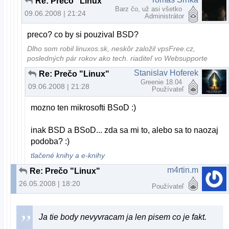
Re: Prečo "Linux"
Barz čo, už asi všetko
09.06.2008 | 21:24
Administrátor
preco? co by si pouzival BSD?
Dlho som robil linuxos.sk, neskôr založil vpsFree.cz,
posledných pár rokov ako tech. riaditeľ vo Websupporte
Stanislav Hoferek
Re: Prečo "Linux"
Greenie 18.04
09.06.2008 | 21:28
Používateľ
mozno ten mikrosofti BSoD :)
inak BSD a BSoD... zda sa mi to, alebo sa to naozaj
podoba? :)
tlačené knihy a e-knihy
m4rtin.m
Re: Prečo "Linux"
26.05.2008 | 18:20
Používateľ
Ja tie body nevyvracam ja len pisem co je fakt.