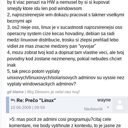
by ti viac penazi na HW a nemusel by si si kupovat
smejdy ktore idu len pod windowsom
2, najrozsirenejsie wm dokazu pracovat s takmer vsetkymi
beznymi api
3, os2 nieje oss, linux je v sucastnosti najrozsirenejsi oss
operacny system cize kecas hovadiny, debian sa radi
medzi linuxove distribucie, trosku si zlepsi prehlad lebo
vidiet ze mas znacne medzery pan ˝vyvojar˝
4, mozu zobrat tvoj kod a dopisat tam vlastne veci, ale tvoj
povodny kod zostane nezmeneny, pokial nebudes chciet
inak
5, tak preco potom vyplaty
unixovych/linuxovych/solarisovych adminov su vyssie nez
vyplaty windowsackych adminov?
git blame
| Muj Desvorc je vetsi nez tvuj!
wayne
Re: Prečo "Linux"
10.06.2008 | 09:59
Návštevník
>5: mas pocit ze admini cosi programuju?citaj cele
komentare, nie body vytrhnute z kontextu, to je jasne ze