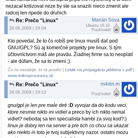
nezacal kritizovat neze by ste sa snazili nieco zmenit ale
radcej len ripede do druhich
Marián Sova
Re: Prečo "Linux"
Ubuntu 10.10
26.05.2008 | 19:04
Používateľ
Kto povedal, že to čo robíš pre linux musíš dať pod
GNU/GPL? Sú aj komerčné projekty pre linux. S tým
účtovníctvom máš ale pravdu. Žiadnej firme sa to neoplatí
- ale dúfam, že sa to zmení ;).
Čo ťa nezabije, to ťa posilní |
Leták na propagáciu jabbera v pdf
|
www.mikroprocesory.sk
m4rtin.m
Re: Prečo "Linux"
26.05.2008 | 19:13
Používateľ
gnu/gpl je len pre male deti
:D
vyvojar da do kodu veci,
ktore nesmie nikto ini vidiet
a preco by ich nikto nemal
vidiet? nebodaj sa ten specialista hambi za svoj kod?:)
linux je dobry len na server a pre tich co chcu sa ukazat
ako niekto in
toto je tvoj subjektivny nazor. ostatni mozu