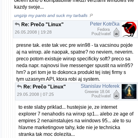
okrem toho o kompatibilite medzi verziami windows vie
kazdy svoje...
ungzip my pants and suck my tarballs
:P
Peter Kotrčka
Re: Prečo "Linux"
Fedora
26.05.2008 | 19:28
Používateľ
presne tak. este tak vec pre win98 - ta vacsinou pojde
aj na winxp. ale naopak, spatne? no neviem, neverim.
preco potom existuje winxp specificky soft? preco sa
neda napr. najnovsi live messenger spustit na win95?
hm? a pri tom je to dokonca produkt tej istej firmy s
tym uzasnym API, ktora robi aj system.
Stanislav Hoferek
Re: Prečo "Linux"
Greenie 18.04
29.05.2008 | 07:25
Používateľ
to este slaby priklad... hustejsie je, ze internet
explorer 7 nenahodis na winxp sp1... alebo ze age of
empires 2 nenainstalujes na windows 95... ale to su
hlavne marketingove tahy, kde nie je technicka
stranka tak moc dolezita...