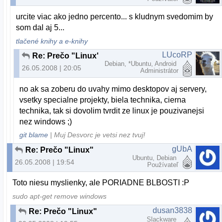
urcite viac ako jedno percento... s kludnym svedomim by
som dal aj 5...
tlačené knihy a e-knihy
LUcoRP
Re: Prečo "Linux"
Debian, *Ubuntu, Android
26.05.2008 | 20:05
Administrátor
no ak sa zoberu do uvahy mimo desktopov aj servery,
vsetky specialne projekty, biela technika, cierna
technika, tak si dovolim tvrdit ze linux je pouzivanejsi
nez windows ;)
git blame
| Muj Desvorc je vetsi nez tvuj!
gUbA
Re: Prečo "Linux"
Ubuntu, Debian
26.05.2008 | 19:54
Používateľ
Toto niesu myslienky, ale PORIADNE BLBOSTI :P
sudo apt-get remove windows
dusan3838
Re: Prečo "Linux"
Slackware