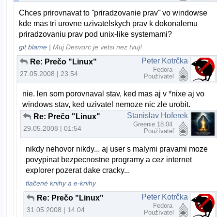
Chces prirovnavat to ˝priradzovanie prav˝ vo windowse
kde mas tri urovne uzivatelskych prav k dokonalemu
priradzovaniu prav pod unix-like systemami?
git blame
| Muj Desvorc je vetsi nez tvuj!
Peter Kotrčka
Re: Prečo "Linux"
Fedora
27.05.2008 | 23:54
Používateľ
nie. len som porovnaval stav, ked mas aj v *nixe aj vo
windows stav, ked uzivatel nemoze nic zle urobit.
Stanislav Hoferek
Re: Prečo "Linux"
Greenie 18.04
29.05.2008 | 01:54
Používateľ
nikdy nehovor nikdy... aj user s malymi pravami moze
povypinat bezpecnostne programy a cez internet
explorer pozerat dake cracky...
tlačené knihy a e-knihy
Peter Kotrčka
Re: Prečo "Linux"
Fedora
31.05.2008 | 14:04
Používateľ