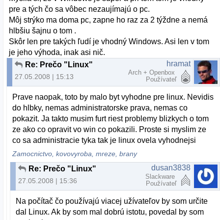
pre a tých čo sa vôbec nezaujímajú o pc.
Môj strýko ma doma pc, zapne ho raz za 2 týždne a nemá
hlbšiu šajnu o tom .
Skôr len pre takých ľudí je vhodný Windows. Asi len v tom
je jeho výhoda, inak asi nič.
hramat
Re: Prečo "Linux"
Arch + Openbox
27.05.2008 | 15:13
Používateľ
Prave naopak, toto by malo byt vyhodne pre linux. Nevidis
do hlbky, nemas administratorske prava, nemas co
pokazit. Ja takto musim furt riest problemy blizkych o tom
ze ako co opravit vo win co pokazili. Proste si myslim ze
co sa administracie tyka tak je linux ovela vyhodnejsi
Zamocnictvo, kovovyroba, mreze, brany
dusan3838
Re: Prečo "Linux"
Slackware
27.05.2008 | 15:36
Používateľ
Na počítač čo používajú viacej užívateľov by som určite
dal Linux. Ak by som mal dobrú istotu, povedal by som