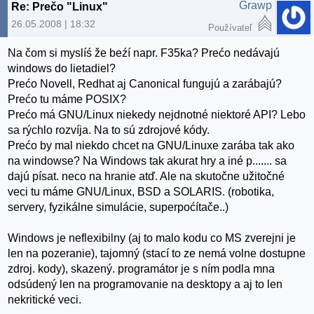
Grawp
Re: Prečo "Linux"
26.05.2008 | 18:32
Používateľ
Na čom si myslíś že beźí napr. F35ka? Prećo nedávajú
windows do lietadiel?
Prećo Novell, Redhat aj Canonical fungujú a zarábajú?
Prećo tu máme POSIX?
Prećo má GNU/Linux niekedy nejdnotné niektoré API? Lebo
sa rýchlo rozvíja. Na to sú zdrojové kódy.
Prećo by mal niekdo chcet na GNU/Linuxe zarába tak ako
na windowse? Na Windows tak akurat hry a iné p....... sa
dajú písat. neco na hranie atď. Ale na skutočne užitočné
veci tu máme GNU/Linux, BSD a SOLARIS. (robotika,
servery, fyzikálne simulácie, superpoćítače..)
Windows je neflexibilny (aj to malo kodu co MS zverejni je
len na pozeranie), tajomný (stací to ze nemá volne dostupne
zdroj. kody), skazený. programátor je s ním podla mna
odsúdený len na programovanie na desktopy a aj to len
nekritické veci.