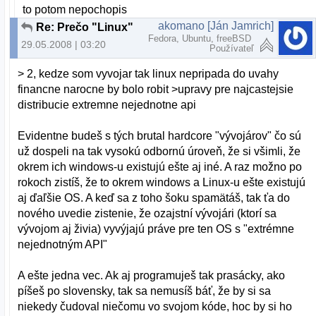
to potom nepochopis
akomano [Ján Jamrich]
Re: Prečo "Linux"
Fedora, Ubuntu, freeBSD
29.05.2008 | 03:20
Používateľ
> 2, kedze som vyvojar tak linux nepripada do uvahy
financne narocne by bolo robit >upravy pre najcastejsie
distribucie extremne nejednotne api
Evidentne budeš s tých brutal hardcore "vývojárov" čo sú
už dospeli na tak vysokú odbornú úroveň, že si všimli, že
okrem ich windows-u existujú ešte aj iné. A raz možno po
rokoch zistíš, že to okrem windows a Linux-u ešte existujú
aj ďaľšie OS. A keď sa z toho šoku spamätáš, tak ťa do
nového uvedie zistenie, že ozajstní vývojári (ktorí sa
vývojom aj živia) vyvýjajú práve pre ten OS s "extrémne
nejednotným API"
A ešte jedna vec. Ak aj programuješ tak prasácky, ako
píšeš po slovensky, tak sa nemusíš báť, že by si sa
niekedy čudoval niečomu vo svojom kóde, hoc by si ho