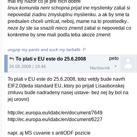
mat iny nazor co je pre nich dobre
linux komunita neni schopna prijat ine myslienky
zatial si
nepovedal ziadnu zmysluplnu myslienku. a ak by sme ta
predsalen chceli umlcat, neboj, mame na to prostriedky..
neze by ste sa snazili nieco zmenit
zatial si nepovedal co
konkretne by sme mali podla teba akoze zmenit
ungzip my pants and suck my tarballs
:P
peto
To plati v EU este do 25.6.2008
26.05.2008 | 19:46
Návštevník
To plati v EU este do 25.6.2008, totiz vetdy bude navrh
EIF2.0(teda standard EU, ktory po prijati Lisaobonskej
zmluvu bude nadradeny nasej ustave- bez nej by bol na
jej urovni)
http://ec.europa.eu/idabc/en/document/7649
http://ec.europa.eu/idabc/en/document/6227
napr. aj MS cuvanie s antiODF pozicie