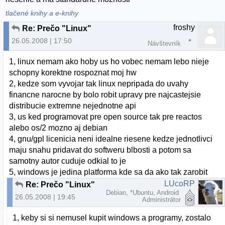
tlačené knihy a e-knihy
froshy
Re: Prečo "Linux"
26.05.2008 | 17:50
Návštevník
1, linux nemam ako hoby us ho vobec nemam lebo nieje
schopny korektne rospoznat moj hw
2, kedze som vyvojar tak linux nepripada do uvahy
financne narocne by bolo robit upravy pre najcastejsie
distribucie extremne nejednotne api
3, us ked programovat pre open source tak pre reactos
alebo os/2 mozno aj debian
4, gnu/gpl licenicia neni idealne riesene kedze jednotlivci
maju snahu pridavat do softweru blbosti a potom sa
samotny autor cuduje odkial to je
5, windows je jedina platforma kde sa da ako tak zarobit
LUcoRP
Re: Prečo "Linux"
Debian, *Ubuntu, Android
26.05.2008 | 19:45
Administrátor
1, keby si si nemusel kupit windows a programy, zostalo