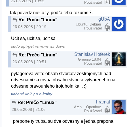
26.05.2008 | 19:55
Používateľ
Tak povedz niečo ty, podľa teba rozumné .
gUbA
Re: Prečo "Linux"
Ubuntu, Debian
26.05.2008 | 20:19
Používateľ
Ucit sa, ucit sa, ucit sa
sudo apt-get remove windows
Stanislav Hoferek
Re: Prečo "Linux"
Greenie 18.04
26.05.2008 | 20:51
Používateľ
pytagorova veta: obsah stvorcov zostrojenych nad
odvesnami sa rovna obsahu stvorca vytvoreneho na
odvesne pravouhleho trojuholnika... :)
tlačené knihy a e-knihy
hramat
Re: Prečo "Linux"
Arch + Openbox
26.05.2008 | 21:06
Používateľ
prepone ty truba. su dve odvesny a jedna prepona