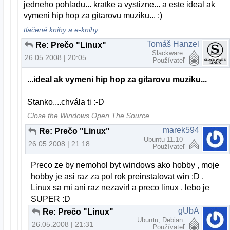
jedneho pohladu... kratke a vystizne... a este ideal ak
vymeni hip hop za gitarovu muziku... :)
tlačené knihy a e-knihy
Tomáš Hanzel
Re: Prečo "Linux"
Slackware
26.05.2008 | 20:05
Používateľ
...ideal ak vymeni hip hop za gitarovu muziku...
Stanko....chvála ti :-D
Close the Windows Open The Source
marek594
Re: Prečo "Linux"
Ubuntu 11.10
26.05.2008 | 21:18
Používateľ
Preco ze by nemohol byt windows ako hobby , moje
hobby je asi raz za pol rok preinstalovat win :D .
Linux sa mi ani raz nezavirl a preco linux , lebo je
SUPER :D
gUbA
Re: Prečo "Linux"
Ubuntu, Debian
26.05.2008 | 21:31
Používateľ