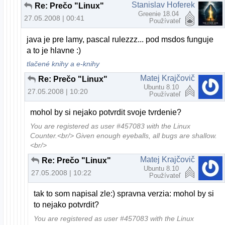
Stanislav Hoferek
Re: Prečo "Linux"
Greenie 18.04
27.05.2008 | 00:41
Používateľ
java je pre lamy, pascal rulezzz... pod msdos funguje
a to je hlavne :)
tlačené knihy a e-knihy
Matej Krajčovič
Re: Prečo "Linux"
Ubuntu 8.10
27.05.2008 | 10:20
Používateľ
mohol by si nejako potvrdit svoje tvrdenie?
You are registered as user #457083 with the Linux
Counter.<br/> Given enough eyeballs, all bugs are shallow.
<br/>
Matej Krajčovič
Re: Prečo "Linux"
Ubuntu 8.10
27.05.2008 | 10:22
Používateľ
tak to som napisal zle:) spravna verzia: mohol by si
to nejako potvrdit?
You are registered as user #457083 with the Linux