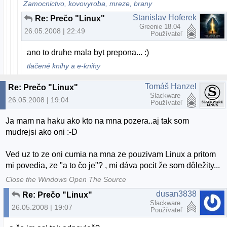
Zamocnictvo, kovovyroba, mreze, brany
Stanislav Hoferek
Re: Prečo "Linux"
Greenie 18.04
26.05.2008 | 22:49
Používateľ
ano to druhe mala byt prepona... :)
tlačené knihy a e-knihy
Tomáš Hanzel
Re: Prečo "Linux"
Slackware
26.05.2008 | 19:04
Používateľ
Ja mam na haku ako kto na mna pozera..aj tak som
mudrejsi ako oni :-D
Ved uz to ze oni cumia na mna ze pouzivam Linux a pritom
mi povedia, ze "a to čo je"? , mi dáva pocit že som dôležity...
Close the Windows Open The Source
dusan3838
Re: Prečo "Linux"
Slackware
26.05.2008 | 19:07
Používateľ