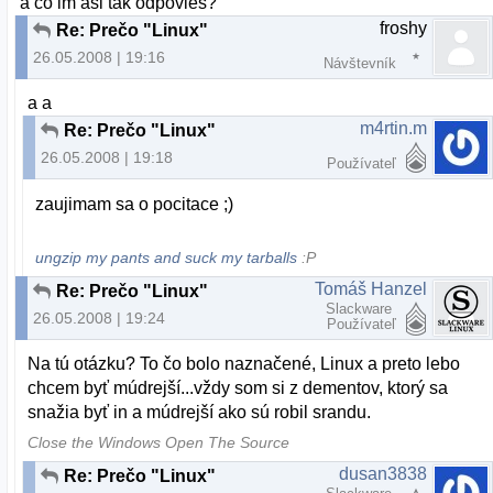
a čo im asi tak odpovieš?
froshy
Re: Prečo "Linux"
26.05.2008 | 19:16
Návštevník
a a
m4rtin.m
Re: Prečo "Linux"
26.05.2008 | 19:18
Používateľ
zaujimam sa o pocitace ;)
ungzip my pants and suck my tarballs
:P
Tomáš Hanzel
Re: Prečo "Linux"
Slackware
26.05.2008 | 19:24
Používateľ
Na tú otázku? To čo bolo naznačené, Linux a preto lebo
chcem byť múdrejší...vždy som si z dementov, ktorý sa
snažia byť in a múdrejší ako sú robil srandu.
Close the Windows Open The Source
dusan3838
Re: Prečo "Linux"