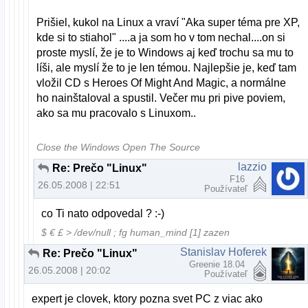
Prišiel, kukol na Linux a vraví "Aka super téma pre XP,
kde si to stiahol" ....a ja som ho v tom nechal....on si
proste myslí, že je to Windows aj keď trochu sa mu to
líši, ale myslí že to je len témou. Najlepšie je, keď tam
vložil CD s Heroes Of Might And Magic, a normálne
ho nainštaloval a spustil. Večer mu pri pive poviem,
ako sa mu pracovalo s Linuxom..
Close the Windows Open The Source
lazzio
Re: Prečo "Linux"
F16
26.05.2008 | 22:51
Používateľ
co Ti nato odpovedal ? :-)
$ € £ > /dev/null ; fg human_mind [1] zazen
Stanislav Hoferek
Re: Prečo "Linux"
Greenie 18.04
26.05.2008 | 20:02
Používateľ
expert je clovek, ktory pozna svet PC z viac ako