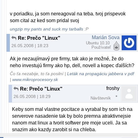
v poriadku, ja som nereagoval na teba. tvoj prispevok
som cital az ked som pridal svoj
ungzip my pants and suck my tarballs
:P
Marián Sova
Re: Prečo "Linux"
Ubuntu 10.10
26.05.2008 | 18:23
Používateľ
Ak je nezaujímavý pre firmy, tak ako je možné, že do
neho investujú firmy ako hp, dell, novell a kopec ďalších?
Čo ťa nezabije, to ťa posilní |
Leták na propagáciu jabbera v pdf
|
www.mikroprocesory.sk
froshy
Re: Prečo "Linux"
26.05.2008 | 18:29
Návštevník
Keby som mal vlastne pocitace a vyrabal by som ich na
serverove nasadenie tak by bolo premna atraktivnejsie
nanom mat linux a tvorit softwer pre moje uceli. Ja sa
snazim ako kazdy zarobit si na chleba.