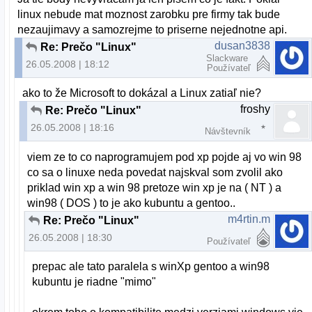
linux nebude mat moznost zarobku pre firmy tak bude
nezaujimavy a samozrejme to priserne nejednotne api.
dusan3838
Re: Prečo "Linux"
Slackware
26.05.2008 | 18:12
Používateľ
ako to že Microsoft to dokázal a Linux zatiaľ nie?
froshy
Re: Prečo "Linux"
26.05.2008 | 18:16
Návštevník
viem ze to co naprogramujem pod xp pojde aj vo win 98
co sa o linuxe neda povedat najskval som zvolil ako
priklad win xp a win 98 pretoze win xp je na ( NT ) a
win98 ( DOS ) to je ako kubuntu a gentoo..
m4rtin.m
Re: Prečo "Linux"
26.05.2008 | 18:30
Používateľ
prepac ale tato paralela s winXp gentoo a win98
kubuntu je riadne "mimo"