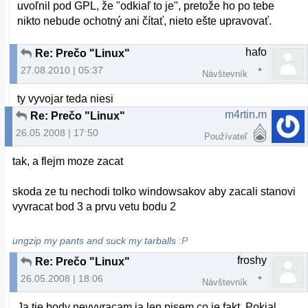
uvoľnil pod GPL, že "odkiaľ to je", pretože ho po tebe
nikto nebude ochotný ani čítať, nieto ešte upravovať.
hafo
Re: Prečo "Linux"
27.08.2010 | 05:37
Návštevník
ty vyvojar teda niesi
m4rtin.m
Re: Prečo "Linux"
26.05.2008 | 17:50
Používateľ
tak, a flejm moze zacat
skoda ze tu nechodi tolko windowsakov aby zacali stanovi
vyvracat bod 3 a prvu vetu bodu 2
ungzip my pants and suck my tarballs
:P
froshy
Re: Prečo "Linux"
26.05.2008 | 18:06
Návštevník
Ja tie body nevyvracam ja len pisem co je fakt. Pokial