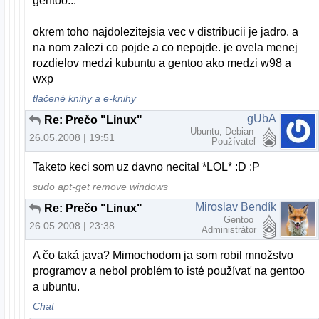
gentoo...
okrem toho najdolezitejsia vec v distribucii je jadro. a
na nom zalezi co pojde a co nepojde. je ovela menej
rozdielov medzi kubuntu a gentoo ako medzi w98 a
wxp
tlačené knihy a e-knihy
gUbA
Re: Prečo "Linux"
Ubuntu, Debian
26.05.2008 | 19:51
Používateľ
Taketo keci som uz davno necital *LOL* :D :P
sudo apt-get remove windows
Miroslav Bendík
Re: Prečo "Linux"
Gentoo
26.05.2008 | 23:38
Administrátor
A čo taká java? Mimochodom ja som robil množstvo
programov a nebol problém to isté používať na gentoo
a ubuntu.
Chat