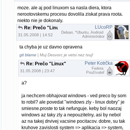
moze. ale aj pod linuxom sa nasla diera, ktora
nerootovskemu procesu dovolila ziskat prava roota.
niekto nie je dokonaly.
LUcoRP
Re: Prečo "Linux"
Debian, *Ubuntu, Android
31.05.2008 | 14:52
Administrátor
ta chyba je uz davno opravena
git blame
| Muj Desvorc je vetsi nez tvuj!
Peter Kotrčka
Re: Prečo "Linux"
Fedora
31.05.2008 | 23:47
Používateľ
a?
ja nechcem obhajovat windows - ved preco by som
to robil? ale povedat "windows zly - linux dobry" je
smiesne.proste to tak nefunguje. keby bol naozaj
windows az taky zly a nepouzitelny, asi by nebol
az na takej drvivej vacsine pocitacov. dobre, su tak
kruhove zavislosti system => aplikacia => system,