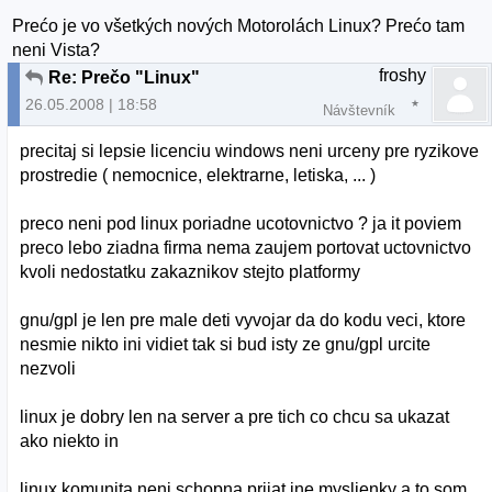
Prećo je vo všetkých nových Motorolách Linux? Prećo tam
neni Vista?
froshy
Re: Prečo "Linux"
26.05.2008 | 18:58
Návštevník
precitaj si lepsie licenciu windows neni urceny pre ryzikove
prostredie ( nemocnice, elektrarne, letiska, ... )
preco neni pod linux poriadne ucotovnictvo ? ja it poviem
preco lebo ziadna firma nema zaujem portovat uctovnictvo
kvoli nedostatku zakaznikov stejto platformy
gnu/gpl je len pre male deti vyvojar da do kodu veci, ktore
nesmie nikto ini vidiet tak si bud isty ze gnu/gpl urcite
nezvoli
linux je dobry len na server a pre tich co chcu sa ukazat
ako niekto in
linux komunita neni schopna prijat ine myslienky a to som