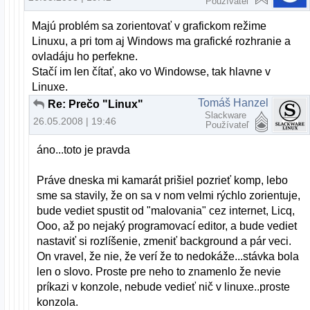
Používateľ
Majú problém sa zorientovať v grafickom režime
Linuxu, a pri tom aj Windows ma grafické rozhranie a
ovladáju ho perfekne.
Stačí im len čítať, ako vo Windowse, tak hlavne v
Linuxe.
Tomáš Hanzel
Re: Prečo "Linux"
Slackware
26.05.2008 | 19:46
Používateľ
áno...toto je pravda
Práve dneska mi kamarát prišiel pozrieť komp, lebo
sme sa stavily, že on sa v nom velmi rýchlo zorientuje,
bude vediet spustit od "malovania" cez internet, Licq,
Ooo, až po nejaký programovací editor, a bude vediet
nastaviť si rozlíšenie, zmeniť background a pár veci.
On vravel, že nie, že verí že to nedokáže...stávka bola
len o slovo. Proste pre neho to znamenlo že nevie
príkazi v konzole, nebude vedieť nič v linuxe..proste
konzola.