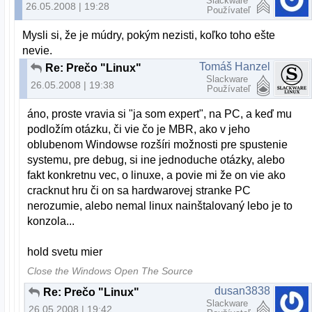
Slackware
26.05.2008 | 19:28
Používateľ
Mysli si, že je múdry, pokým nezisti, koľko toho ešte
nevie.
Tomáš Hanzel
Re: Prečo "Linux"
Slackware
26.05.2008 | 19:38
Používateľ
áno, proste vravia si "ja som expert", na PC, a keď mu
podložím otázku, či vie čo je MBR, ako v jeho
oblubenom Windowse rozšíri možnosti pre spustenie
systemu, pre debug, si ine jednoduche otázky, alebo
fakt konkretnu vec, o linuxe, a povie mi že on vie ako
cracknut hru či on sa hardwarovej stranke PC
nerozumie, alebo nemal linux nainštalovaný lebo je to
konzola...
hold svetu mier
Close the Windows Open The Source
dusan3838
Re: Prečo "Linux"
Slackware
26.05.2008 | 19:42