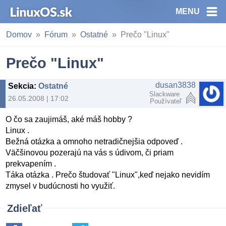
MENU
Domov
Fórum
Ostatné
Prečo "Linux"
Prečo "Linux"
dusan3838
Sekcia
:
Ostatné
Slackware
26.05.2008 | 17:02
Používateľ
O čo sa zaujimáš, aké máš hobby ?
Linux .
Bežná otázka a omnoho netradičnejšia odpoveď .
Väčšinovou pozerajú na vás s údivom, či priam
prekvapením .
Táka otázka . Prečo študovať "Linux",keď nejako nevidím
zmysel v budúcnosti ho využiť.
Zdieľať