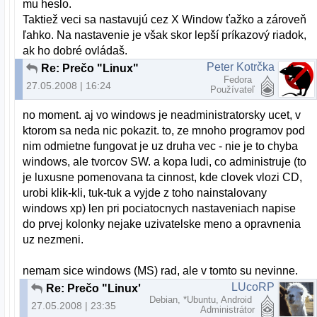
mu heslo.
Taktiež veci sa nastavujú cez X Window ťažko a zároveň
ľahko. Na nastavenie je však skor lepší príkazový riadok,
ak ho dobré ovládaš.
Peter Kotrčka
Re: Prečo "Linux"
Fedora
27.05.2008 | 16:24
Používateľ
no moment. aj vo windows je neadministratorsky ucet, v
ktorom sa neda nic pokazit. to, ze mnoho programov pod
nim odmietne fungovat je uz druha vec - nie je to chyba
windows, ale tvorcov SW. a kopa ludi, co administruje (to
je luxusne pomenovana ta cinnost, kde clovek vlozi CD,
urobi klik-kli, tuk-tuk a vyjde z toho nainstalovany
windows xp) len pri pociatocnych nastaveniach napise
do prvej kolonky nejake uzivatelske meno a opravnenia
uz nezmeni.
nemam sice windows (MS) rad, ale v tomto su nevinne.
LUcoRP
Re: Prečo "Linux"
Debian, *Ubuntu, Android
27.05.2008 | 23:35
Administrátor