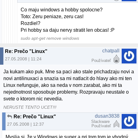
Co maju windows a hobby spolocne?
Toto: Zeru peniaze, zeru cas!
Rozdiel?
Pri hobby sa daju nervy stratit len obcas! :P
sudo apt-get remove windows
chatpall
Re: Prečo "Linux"
27.05.2008 | 11:24
Používateľ
Ja kukam ako puk. Mne sa paci ako stale prichadzaju novi a
novi antilinuxaci a snazia sa mi natlacit do hlavy ako mi ten
Linux nefunguje, ako sa neda v nom zarabat, ako mi ta
nejednotnost sposobuje problemy. Rozpravaju neustale o
svete o ktorom nic nevedia.
NERUSTE TENTO UCET!!!
dusan3838
Re: Prečo "Linux"
Slackware
27.05.2008 | 12:37
Používateľ
Myslia si, že v Windows je super a pri tom tom je vhodný