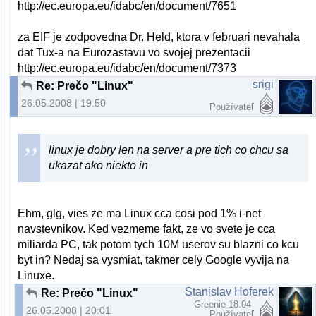
http://ec.europa.eu/idabc/en/document/7651
za EIF je zodpovedna Dr. Held, ktora v februari nevahala
dat Tux-a na Eurozastavu vo svojej prezentacii
http://ec.europa.eu/idabc/en/document/7373
srigi
Re: Prečo "Linux"
26.05.2008 | 19:50
Používateľ
linux je dobry len na server a pre tich co chcu sa
ukazat ako niekto in
Ehm, glg, vies ze ma Linux cca cosi pod 1% i-net
navstevnikov. Ked vezmeme fakt, ze vo svete je cca
miliarda PC, tak potom tych 10M userov su blazni co kcu
byt in? Nedaj sa vysmiat, takmer cely Google vyvija na
Linuxe.
Stanislav Hoferek
Re: Prečo "Linux"
Greenie 18.04
26.05.2008 | 20:01
Používateľ