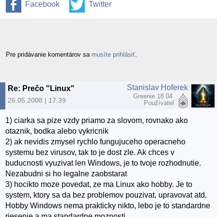
Facebook
Twitter
Pre pridávanie komentárov sa
musíte prihlásiť
.
Stanislav Hoferek
Re: Prečo "Linux"
Greenie 18.04
26.05.2008 | 17:39
Používateľ
1) ciarka sa pize vzdy priamo za slovom, rovnako ako
otaznik, bodka alebo vykricnik
2) ak nevidis zmysel rychlo fungujuceho operacneho
systemu bez virusov, tak to je dost zle. Ak chces v
buducnosti vyuzivat len Windows, je to tvoje rozhodnutie.
Nezabudni si ho legalne zaobstarat
3) hocikto moze povedat, ze ma Linux ako hobby. Je to
system, ktory sa da bez problemov pouzivat, upravovat atd.
Hobby Windows nema prakticky nikto, lebo je to standardne
riesenie a ma standardne moznosti