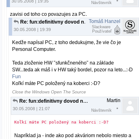
30.05.2008 | 19:35
Návštevník
zavisi od toho co povazujes za PC.
Tomáš Hanzel
Re: fun:definitivny dovod na odchod z MS:)
Slackware
30.05.2008 | 19:39
Používateľ
Kedže napísal PC, z toho dedukujme, že vie čo je
Personal Computer.
Teda zloženie HW "sfunkčneného" na základe
SW...teda ak máš i v HW taký bordel, pozor na leto...:-D
Fun
Koľkí máte PC položený na koberci :-D?
Close the Windows Open The Source
Martin
Re: fun:definitivny dovod na odchod z MS:)
30.05.2008 | 21:07
Návštevník
Koľkí máte PC položený na koberci :-D?
Napríklad ja - inde ako pod akváriom nebolo miesto a