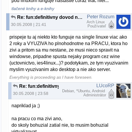
pod linuxom funguje nastastie coraz viac hier...
tlačené knihy a e-knihy
Peter Rozum
Re: fun:definitivny dovod na odchod z MS:)
Arch Linux
30.05.2008 | 21:41
Používateľ
prispeje tu aj niekto kto funguje na single linuxe viac ako
2 roky a VYUZIVA ho plnohodnotne na PRACU, ktora ho
zivi a pritom sa mu nestane, ze musi nieco spravit na
windowse, pripadne spusta nejaky program cez wine
(uctovnictvo, ies4linux...)? podotykam, ze tym vyuzivanim
myslim vyuzivanim ako desktop a nie ako server.
Everything is proceeding as I have foreseen.
LUcoRP
Re: fun:definitivny dovod na odchod z MS:)
Debian, *Ubuntu, Android
30.05.2008 | 23:58
Administrátor
napriklad ja ;)
na pracu co ma zivi ano,
do skoly bohuzial zatial nie, to musim bohuzial
virtualizovat