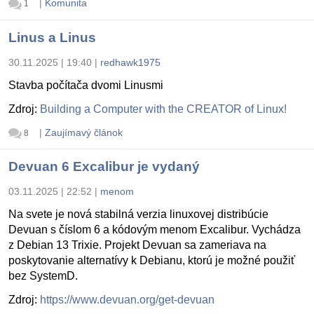
|
Komunita
1
Linus a Linus
30.11.2025 | 19:40
|
redhawk1975
Stavba počítača dvomi Linusmi
Zdroj:
Building a Computer with the CREATOR of Linux!
|
Zaujímavý článok
8
Devuan 6 Excalibur je vydaný
03.11.2025 | 22:52
|
menom
Na svete je nová stabilná verzia linuxovej distribúcie
Devuan s číslom 6 a kódovým menom Excalibur. Vychádza
z Debian 13 Trixie. Projekt Devuan sa zameriava na
poskytovanie alternatívy k Debianu, ktorú je možné použiť
bez SystemD.
Zdroj:
https://www.devuan.org/get-devuan