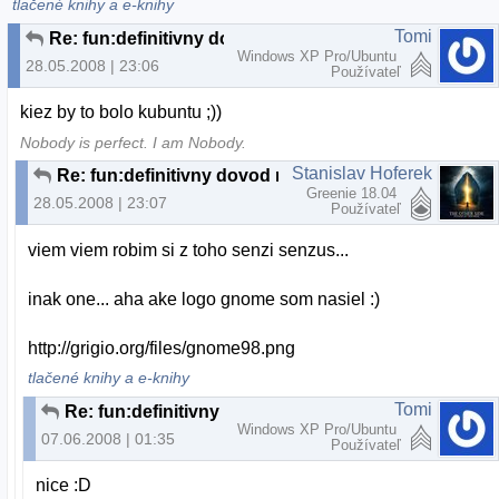
tlačené knihy a e-knihy
Tomi
Re: fun:definitivny dovod na odchod z MS:)
Windows XP Pro/Ubuntu
28.05.2008 | 23:06
Používateľ
kiez by to bolo kubuntu ;))
Nobody is perfect. I am Nobody.
Stanislav Hoferek
Re: fun:definitivny dovod na odchod z MS:)
Greenie 18.04
28.05.2008 | 23:07
Používateľ
viem viem robim si z toho senzi senzus...
inak one... aha ake logo gnome som nasiel :)
http://grigio.org/files/gnome98.png
tlačené knihy a e-knihy
Tomi
Re: fun:definitivny dovod na odchod z MS:)
Windows XP Pro/Ubuntu
07.06.2008 | 01:35
Používateľ
nice :D