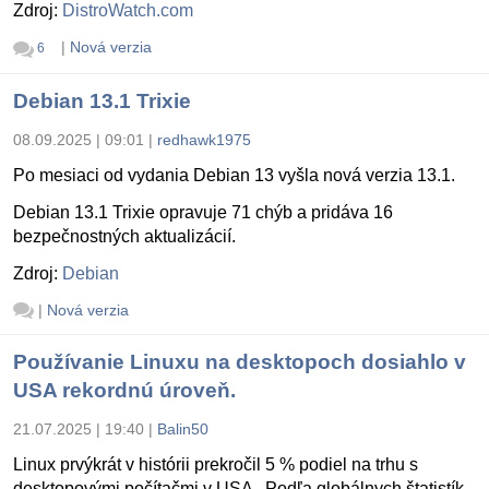
Zdroj:
DistroWatch.com
|
Nová verzia
6
Debian 13.1 Trixie
08.09.2025 | 09:01
|
redhawk1975
Po mesiaci od vydania Debian 13 vyšla nová verzia 13.1.
Debian 13.1 Trixie opravuje 71 chýb a pridáva 16
bezpečnostných aktualizácií.
Zdroj:
Debian
|
Nová verzia
Používanie Linuxu na desktopoch dosiahlo v
USA rekordnú úroveň.
21.07.2025 | 19:40
|
Balin50
Linux prvýkrát v histórii prekročil 5 % podiel na trhu s
desktopovými počítačmi v USA . Podľa globálnych štatistík