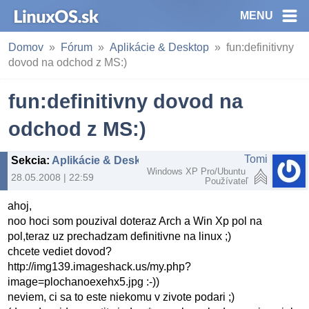
MENU
Domov
Fórum
Aplikácie & Desktop
fun:definitivny
dovod na odchod z MS:)
fun:definitivny dovod na
odchod z MS:)
Tomi
Sekcia
:
Aplikácie & Desktop
Windows XP Pro/Ubuntu
28.05.2008 | 22:59
Používateľ
ahoj,
noo hoci som pouzival doteraz Arch a Win Xp pol na
pol,teraz uz prechadzam definitivne na linux ;)
chcete vediet dovod?
http://img139.imageshack.us/my.php?
image=plochanoexehx5.jpg :-))
neviem, ci sa to este niekomu v zivote podari ;)