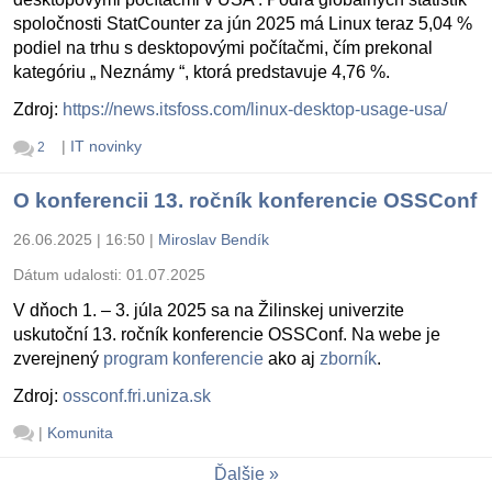
spoločnosti StatCounter za jún 2025 má Linux teraz 5,04 %
podiel na trhu s desktopovými počítačmi, čím prekonal
kategóriu „ Neznámy “, ktorá predstavuje 4,76 %.
Zdroj:
https://news.itsfoss.com/linux-desktop-usage-usa/
|
IT novinky
2
O konferencii 13. ročník konferencie OSSConf
26.06.2025 | 16:50
|
Miroslav Bendík
Dátum udalosti:
01.07.2025
V dňoch 1. – 3. júla 2025 sa na Žilinskej univerzite
uskutoční 13. ročník konferencie OSSConf. Na webe je
zverejnený
program konferencie
ako aj
zborník
.
Zdroj:
ossconf.fri.uniza.sk
|
Komunita
Ďalšie