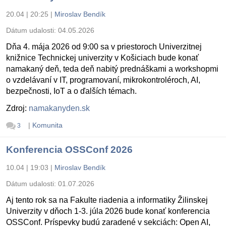
20.04 | 20:25
|
Miroslav Bendík
Dátum udalosti:
04.05.2026
Dňa 4. mája 2026 od 9:00 sa v priestoroch Univerzitnej
knižnice Technickej univerzity v Košiciach bude konať
namakaný deň, teda deň nabitý prednáškami a workshopmi
o vzdelávaní v IT, programovaní, mikrokontroléroch, AI,
bezpečnosti, IoT a o ďalších témach.
Zdroj:
namakanyden.sk
|
Komunita
3
Konferencia OSSConf 2026
10.04 | 19:03
|
Miroslav Bendík
Dátum udalosti:
01.07.2026
Aj tento rok sa na Fakulte riadenia a informatiky Žilinskej
Univerzity v dňoch 1-3. júla 2026 bude konať konferencia
OSSConf. Príspevky budú zaradené v sekciách: Open AI,