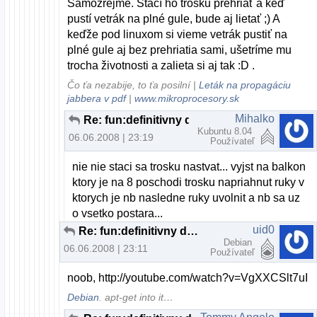
Samozrejme. Stačí ho trošku prehriať a keď
pustí vetrák na plné gule, bude aj lietať ;) A
keďže pod linuxom si vieme vetrák pustiť na
plné gule aj bez prehriatia sami, ušetríme mu
trocha životnosti a zalieta si aj tak :D .
Čo ťa nezabije, to ťa posilní |
Leták na propagáciu
jabbera v pdf
|
www.mikroprocesory.sk
Mihalko
Re: fun:definitivny dovod na odchod z MS:)
Kubuntu 8.04
06.06.2008 | 23:19
Používateľ
nie nie staci sa trosku nastvat... vyjst na balkon
ktory je na 8 poschodi trosku napriahnut ruky v
ktorych je nb nasledne ruky uvolnit a nb sa uz
o vsetko postara...
uid0
Re: fun:definitivny dovod na odchod z MS:)
Debian
06.06.2008 | 23:11
Používateľ
noob, http://youtube.com/watch?v=VgXXCSlt7uI
Debian
. apt-get into it…