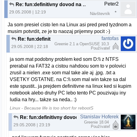
Peter2
Re: fun:definitivny dovod na odchod z MS:)
29.05.2008 | 12:19
Návštevník
Ja som presiel cisto len na Linux asi pred pred tyzdnom a
musim potvrdit, ze je to naozaj prijemny pocit :-)
fantofas
Re: fun:definitivny dovod na odchod z MS:)
Greenie 2.1 a OpenSUSE 10,3
29.05.2008 | 22:18
Používateľ
ja som mat podobny problem ked som D:\\ z NTFS
prerabal na FAT32 a cistou nahdoou som to v polovici
zrusil a nielen .exe som mal take ale aj .jpg. .txt a
VSETKY OSTATNE. na C:\\ som mal win takze sa dal
este spustit.. ja prejdem definitivne na linux ked si kupim
notebook alebo druhy PC lebo tento PC pouzivaju iny
ludia na hry... takze sa neda.. :)
Linux - Because life is too short for rebootS
Stanislav Hoferek
Re: fun:definitivny dovod na odchod z MS:)
Greenie 18.04
29.05.2008 | 23:19
Používateľ