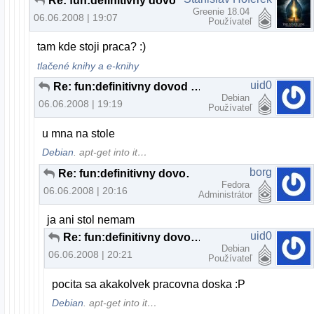
Re: fun:definitivny dovod na odchod z MS:)
Greenie 18.04
06.06.2008 | 19:07
Používateľ
tam kde stoji praca? :)
tlačené knihy a e-knihy
uid0
Re: fun:definitivny dovod na odchod z MS:)
Debian
06.06.2008 | 19:19
Používateľ
u mna na stole
Debian
. apt-get into it…
borg
Re: fun:definitivny dovod na odchod z MS:)
Fedora
06.06.2008 | 20:16
Administrátor
ja ani stol nemam
uid0
Re: fun:definitivny dovod na odchod z MS:)
Debian
06.06.2008 | 20:21
Používateľ
pocita sa akakolvek pracovna doska :P
Debian
. apt-get into it…