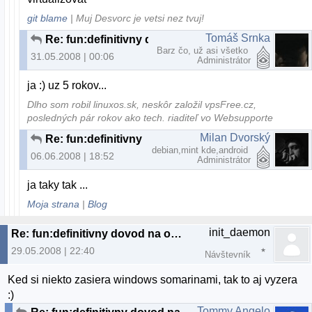
git blame
| Muj Desvorc je vetsi nez tvuj!
Tomáš Srnka
Re: fun:definitivny dovod na odchod z MS:)
Barz čo, už asi všetko
31.05.2008 | 00:06
Administrátor
ja :) uz 5 rokov...
Dlho som robil linuxos.sk, neskôr založil vpsFree.cz,
posledných pár rokov ako tech. riaditeľ vo Websupporte
Milan Dvorský
Re: fun:definitivny dovod na odchod z MS:)
debian,mint kde,android
06.06.2008 | 18:52
Administrátor
ja taky tak ...
Moja strana
|
Blog
init_daemon
Re: fun:definitivny dovod na odchod z MS:)
29.05.2008 | 22:40
Návštevník
Ked si niekto zasiera windows somarinami, tak to aj vyzera
:)
Tommy Angelo