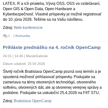
LATEX, R a ich priatelia, Vývoj OSS, OSS vo vzdelávaní,
Open GIS & Open Data, Open Hardware a
Kyberbezpečnosť. Vlastné príspevky je možné registrovať
do 10. júna 2026. Tešíme sa na Vašu návštevu.
Zdroj:
Web konferencie
|
Komunita
1
Prihláste prednášku na 4. ročník OpenCamp
24.01 | 14:45
|
MarekGalinski
Dátum udalosti:
25.04.2026
Štvrtý ročník Bratislava OpenCamp pozná svoj termín a je
spustená možnosť prihlasovať príspevky. Podujatie sa
zameriava na témy otvorených technológii, otvoreného
softvéru, otvorených dát, ale aj otvorenej verejnej správy a
podobne. Podujatie sa uskutoční 25.4.2026 na FIIT STU.
Zdroj:
Bratislava OpenCamp