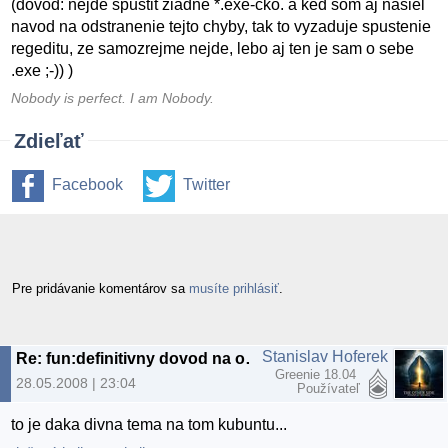
(dovod: nejde spustit ziadne *.exe-cko. a ked som aj nasiel
navod na odstranenie tejto chyby, tak to vyzaduje spustenie
regeditu, ze samozrejme nejde, lebo aj ten je sam o sebe
.exe ;-)) )
Nobody is perfect. I am Nobody.
Zdieľať
Facebook
Twitter
Pre pridávanie komentárov sa
musíte prihlásiť
.
Stanislav Hoferek
Re: fun:definitivny dovod na odchod z MS:)
Greenie 18.04
28.05.2008 | 23:04
Používateľ
to je daka divna tema na tom kubuntu...