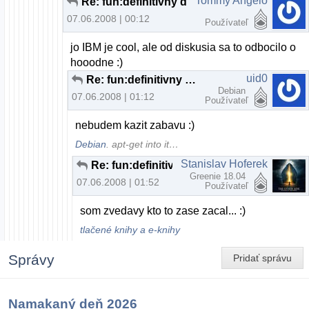
Tommy Angelo
Re: fun:definitivny dovod na odchod z MS:)
07.06.2008 | 00:12
Používateľ
jo IBM je cool, ale od diskusia sa to odbocilo o
hooodne :)
uid0
Re: fun:definitivny dovod na odchod z MS:)
Debian
07.06.2008 | 01:12
Používateľ
nebudem kazit zabavu :)
Debian
. apt-get into it…
Stanislav Hoferek
Re: fun:definitivny dovod na odchod z MS:)
Greenie 18.04
07.06.2008 | 01:52
Používateľ
som zvedavy kto to zase zacal... :)
tlačené knihy a e-knihy
Správy
Pridať správu
Namakaný deň 2026