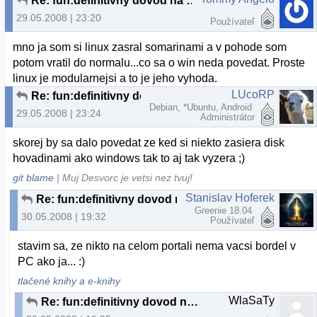
Re: fun:definitivny dovod na odchod z MS:)
29.05.2008 | 23:20
Používateľ
mno ja som si linux zasral somarinami a v pohode som
potom vratil do normalu...co sa o win neda povedat. Proste
linux je modularnejsi a to je jeho vyhoda.
LUcoRP
Re: fun:definitivny dovod na odchod z MS:)
Debian, *Ubuntu, Android
29.05.2008 | 23:24
Administrátor
skorej by sa dalo povedat ze ked si niekto zasiera disk
hovadinami ako windows tak to aj tak vyzera ;)
git blame
| Muj Desvorc je vetsi nez tvuj!
Stanislav Hoferek
Re: fun:definitivny dovod na odchod z MS:)
Greenie 18.04
30.05.2008 | 19:32
Používateľ
stavim sa, ze nikto na celom portali nema vacsi bordel v
PC ako ja... :)
tlačené knihy a e-knihy
WlaSaTy
Re: fun:definitivny dovod na odchod z MS:)