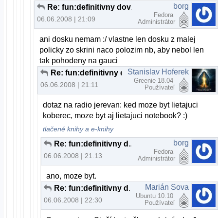
borg
Re: fun:definitivny dovod na odchod z MS:)
Fedora
06.06.2008 | 21:09
Administrátor
ani dosku nemam :/ vlastne len dosku z malej
policky zo skrini naco polozim nb, aby nebol len
tak pohodeny na gauci
Stanislav Hoferek
Re: fun:definitivny dovod na odchod z MS:)
Greenie 18.04
06.06.2008 | 21:11
Používateľ
dotaz na radio jerevan: ked moze byt lietajuci
koberec, moze byt aj lietajuci notebook? :)
tlačené knihy a e-knihy
borg
Re: fun:definitivny dovod na odchod z MS:)
Fedora
06.06.2008 | 21:13
Administrátor
ano, moze byt.
Marián Sova
Re: fun:definitivny dovod na odchod z MS:)
Ubuntu 10.10
06.06.2008 | 22:30
Používateľ