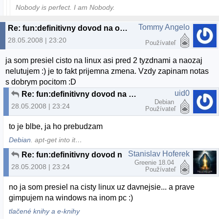
Nobody is perfect. I am Nobody.
Tommy Angelo
Re: fun:definitivny dovod na odchod z MS:)
28.05.2008 | 23:20
Používateľ
ja som presiel cisto na linux asi pred 2 tyzdnami a naozaj
nelutujem :) je to fakt prijemna zmena. Vzdy zapinam notas
s dobrym pocitom :D
uid0
Re: fun:definitivny dovod na odchod z MS:)
Debian
28.05.2008 | 23:24
Používateľ
to je blbe, ja ho prebudzam
Debian
. apt-get into it…
Stanislav Hoferek
Re: fun:definitivny dovod na odchod z MS:)
Greenie 18.04
28.05.2008 | 23:24
Používateľ
no ja som presiel na cisty linux uz davnejsie... a prave
gimpujem na windows na inom pc :)
tlačené knihy a e-knihy