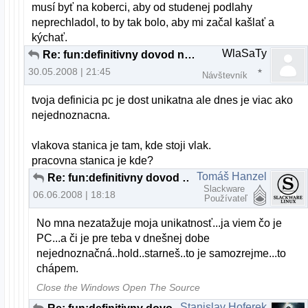
musí byť na koberci, aby od studenej podlahy
neprechladol, to by tak bolo, aby mi začal kašlať a
kýchať.
WlaSaTy
Re: fun:definitivny dovod na odchod z MS:)
30.05.2008 | 21:45
Návštevník
tvoja definicia pc je dost unikatna ale dnes je viac ako
nejednoznacna.
vlakova stanica je tam, kde stoji vlak.
pracovna stanica je kde?
Tomáš Hanzel
Re: fun:definitivny dovod na odchod z MS:)
Slackware
06.06.2008 | 18:18
Používateľ
No mna nezatažuje moja unikatnosť...ja viem čo je
PC...a či je pre teba v dnešnej dobe
nejednoznačná..hold..starneš..to je samozrejme...to
chápem.
Close the Windows Open The Source
Stanislav Hoferek