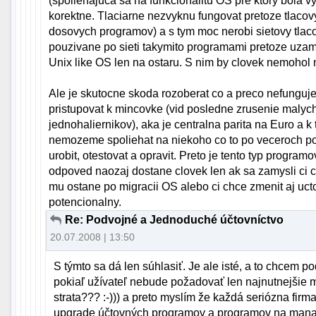
(spoliehajuca sa na funkcionalitu OS pre ktory bola v
korektne. Tlaciarne nezvyknu fungovat pretoze tlaco
dosovych programov) a s tym moc nerobi sietovy tlaco
pouzivane po sieti takymito programami pretoze uzam
Unix like OS len na ostaru. S nim by clovek nemohol 
Ale je skutocne skoda rozoberat co a preco nefunguje
pristupovat k mincovke (vid posledne zrusenie malyc
jednohaliernikov), aka je centralna parita na Euro a k
nemozeme spoliehat na niekoho co to po veceroch po
urobit, otestovat a opravit. Preto je tento typ progra
odpoved naozaj dostane clovek len ak sa zamysli ci c
mu ostane po migracii OS alebo ci chce zmenit aj uct
potencionalny.
Re: Podvojné a Jednoduché účtovníctvo
20.07.2008 | 13:50
S týmto sa dá len súhlasiť. Je ale isté, a to chcem p
pokiaľ užívateľ nebude požadovať len najnutnejšie m
strata??? :-))) a preto myslím že každá seriózna fir
upgrade účtovných programov a programov na manažov