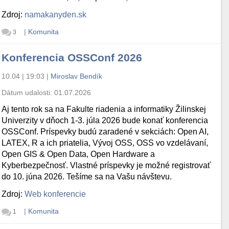
Zdroj:
namakanyden.sk
|
Komunita
3
Konferencia OSSConf 2026
10.04 | 19:03
|
Miroslav Bendík
Dátum udalosti:
01.07.2026
Aj tento rok sa na Fakulte riadenia a informatiky Žilinskej
Univerzity v dňoch 1-3. júla 2026 bude konať konferencia
OSSConf. Príspevky budú zaradené v sekciách: Open AI,
LATEX, R a ich priatelia, Vývoj OSS, OSS vo vzdelávaní,
Open GIS & Open Data, Open Hardware a
Kyberbezpečnosť. Vlastné príspevky je možné registrovať
do 10. júna 2026. Tešíme sa na Vašu návštevu.
Zdroj:
Web konferencie
|
Komunita
1