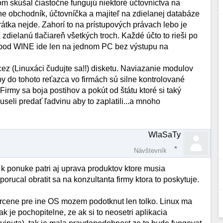
skúšal čiastočne fungujú niektoré účtovníctva na
ne obchodník, účtovníčka a majiteľ na zdielanej databáze
krátka nejde. Zahorí to na prístupových právach lebo je
ielanú tlačiareň všetkých troch. Každé účto to rieši po
pod WINE ide len na jednom PC bez výstupu na
cez (Linuxáci čudujte sa!!) disketu. Naviazanie modulov
tohoto reťazca vo firmách sú silne kontrolované
irmy sa boja postihov a pokút od štátu ktoré si taký
seli predať ľadvinu aby to zaplatili...a mnoho
WlaSaTy
Návštevník
 k ponuke patri aj uprava produktov ktore musia
ucal obratit sa na konzultanta firmy ktora to poskytuje.
rcene pre ine OS mozem podotknut len tolko. Linux ma
je pochopitelne, ze ak si to neosetri aplikacia