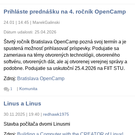
Prihláste prednášku na 4. ročník OpenCamp
24.01 | 14:45
|
MarekGalinski
Dátum udalosti:
25.04.2026
Štvrtý ročník Bratislava OpenCamp pozná svoj termín a je
spustená možnosť prihlasovať príspevky. Podujatie sa
zameriava na témy otvorených technológii, otvoreného
softvéru, otvorených dát, ale aj otvorenej verejnej správy a
podobne. Podujatie sa uskutoční 25.4.2026 na FIIT STU.
Zdroj:
Bratislava OpenCamp
|
Komunita
1
Linus a Linus
30.11.2025 | 19:40
|
redhawk1975
Stavba počítača dvomi Linusmi
Zdroj:
Building a Computer with the CREATOR of Linux!