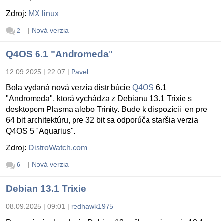
Zdroj:
MX linux
|
Nová verzia
2
Q4OS 6.1 "Andromeda"
12.09.2025 | 22:07
|
Pavel
Bola vydaná nová verzia distribúcie
Q4OS
6.1
"Andromeda", ktorá vychádza z Debianu 13.1 Trixie s
desktopom Plasma alebo Trinity. Bude k dispozícii len pre
64 bit architektúru, pre 32 bit sa odporúča staršia verzia
Q4OS 5 "Aquarius".
Zdroj:
DistroWatch.com
|
Nová verzia
6
Debian 13.1 Trixie
08.09.2025 | 09:01
|
redhawk1975