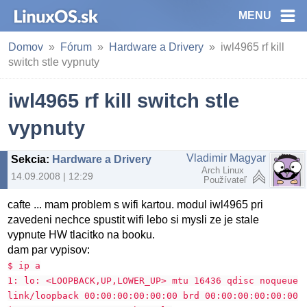
MENU
Domov
Fórum
Hardware a Drivery
iwl4965 rf kill
switch stle vypnuty
iwl4965 rf kill switch stle
vypnuty
Vladimir Magyar
Sekcia
:
Hardware a Drivery
Arch Linux
14.09.2008 | 12:29
Používateľ
cafte ... mam problem s wifi kartou. modul iwl4965 pri
zavedeni nechce spustit wifi lebo si mysli ze je stale
vypnute HW tlacitko na booku.
dam par vypisov:
$ ip a
1: lo: <LOOPBACK,UP,LOWER_UP> mtu 16436 qdisc noqueue
link/loopback 00:00:00:00:00:00 brd 00:00:00:00:00:00