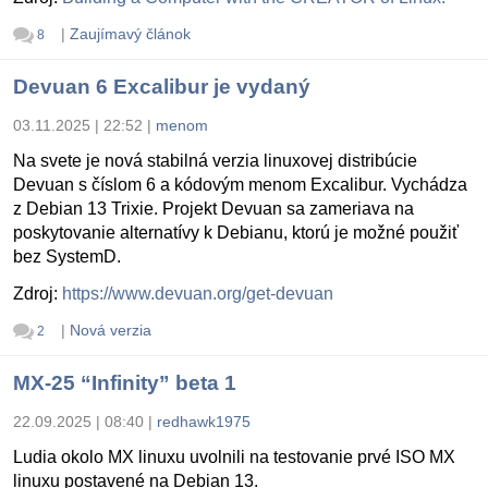
|
Zaujímavý článok
8
Devuan 6 Excalibur je vydaný
03.11.2025 | 22:52
|
menom
Na svete je nová stabilná verzia linuxovej distribúcie
Devuan s číslom 6 a kódovým menom Excalibur. Vychádza
z Debian 13 Trixie. Projekt Devuan sa zameriava na
poskytovanie alternatívy k Debianu, ktorú je možné použiť
bez SystemD.
Zdroj:
https://www.devuan.org/get-devuan
|
Nová verzia
2
MX-25 “Infinity” beta 1
22.09.2025 | 08:40
|
redhawk1975
Ludia okolo MX linuxu uvolnili na testovanie prvé ISO MX
linuxu postavené na Debian 13.