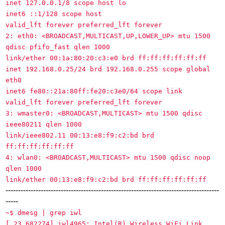
inet 127.0.0.1/8 scope host lo
inet6 ::1/128 scope host
valid_lft forever preferred_lft forever
2: eth0: <BROADCAST,MULTICAST,UP,LOWER_UP> mtu 1500
qdisc pfifo_fast qlen 1000
link/ether 00:1a:80:20:c3:e0 brd ff:ff:ff:ff:ff:ff
inet 192.168.0.25/24 brd 192.168.0.255 scope global
eth0
inet6 fe80::21a:80ff:fe20:c3e0/64 scope link
valid_lft forever preferred_lft forever
3: wmaster0: <BROADCAST,MULTICAST> mtu 1500 qdisc
ieee80211 qlen 1000
link/ieee802.11 00:13:e8:f9:c2:bd brd
ff:ff:ff:ff:ff:ff
4: wlan0: <BROADCAST,MULTICAST> mtu 1500 qdisc noop
qlen 1000
link/ether 00:13:e8:f9:c2:bd brd ff:ff:ff:ff:ff:ff
-------------------------------------------------------------------------------------
-----
~$ dmesg | grep iwl
[ 23.682274] iwl4965: Intel(R) Wireless WiFi Link