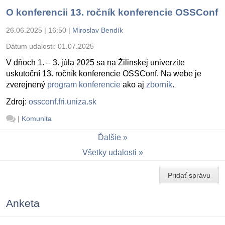
O konferencii 13. ročník konferencie OSSConf
26.06.2025 | 16:50
|
Miroslav Bendík
Dátum udalosti:
01.07.2025
V dňoch 1. – 3. júla 2025 sa na Žilinskej univerzite
uskutoční 13. ročník konferencie OSSConf. Na webe je
zverejnený
program konferencie
ako aj
zborník
.
Zdroj:
ossconf.fri.uniza.sk
|
Komunita
Ďalšie
Všetky udalosti
Pridať správu
Anketa