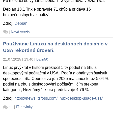
Po mesiaci od vydania Debian 13 vyšla nová verzia 13.1.
Debian 13.1 Trixie opravuje 71 chýb a pridáva 16
bezpečnostných aktualizácií.
Zdroj:
Debian
|
Nová verzia
Používanie Linuxu na desktopoch dosiahlo v
USA rekordnú úroveň.
21.07.2025 | 19:40
|
Balin50
Linux prvýkrát v histórii prekročil 5 % podiel na trhu s
desktopovými počítačmi v USA . Podľa globálnych štatistík
spoločnosti StatCounter za jún 2025 má Linux teraz 5,04 %
podiel na trhu s desktopovými počítačmi, čím prekonal
kategóriu „ Neznámy “, ktorá predstavuje 4,76 %.
Zdroj:
https://news.itsfoss.com/linux-desktop-usage-usa/
|
IT novinky
2