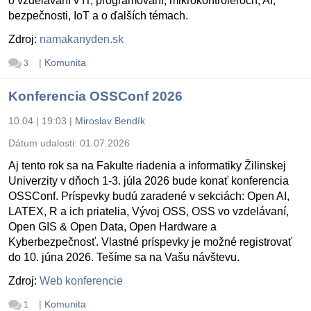
o vzdelávaní v IT, programovaní, mikrokontroléroch, AI,
bezpečnosti, IoT a o ďalších témach.
Zdroj:
namakanyden.sk
|
Komunita
3
Konferencia OSSConf 2026
10.04 | 19:03
|
Miroslav Bendík
Dátum udalosti:
01.07.2026
Aj tento rok sa na Fakulte riadenia a informatiky Žilinskej
Univerzity v dňoch 1-3. júla 2026 bude konať konferencia
OSSConf. Príspevky budú zaradené v sekciách: Open AI,
LATEX, R a ich priatelia, Vývoj OSS, OSS vo vzdelávaní,
Open GIS & Open Data, Open Hardware a
Kyberbezpečnosť. Vlastné príspevky je možné registrovať
do 10. júna 2026. Tešíme sa na Vašu návštevu.
Zdroj:
Web konferencie
|
Komunita
1