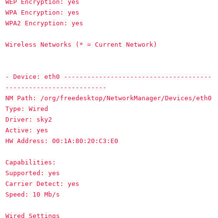
WEP Encryption: yes
WPA Encryption: yes
WPA2 Encryption: yes
Wireless Networks (* = Current Network)
- Device: eth0 --------------------------------------
--------------------------
NM Path: /org/freedesktop/NetworkManager/Devices/eth0
Type: Wired
Driver: sky2
Active: yes
HW Address: 00:1A:80:20:C3:E0
Capabilities:
Supported: yes
Carrier Detect: yes
Speed: 10 Mb/s
Wired Settings