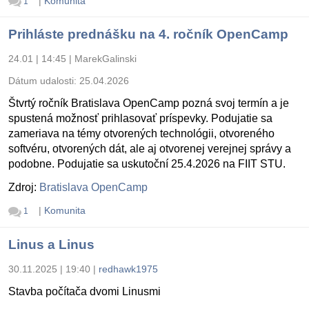
|
Komunita
1
Prihláste prednášku na 4. ročník OpenCamp
24.01 | 14:45
|
MarekGalinski
Dátum udalosti:
25.04.2026
Štvrtý ročník Bratislava OpenCamp pozná svoj termín a je
spustená možnosť prihlasovať príspevky. Podujatie sa
zameriava na témy otvorených technológii, otvoreného
softvéru, otvorených dát, ale aj otvorenej verejnej správy a
podobne. Podujatie sa uskutoční 25.4.2026 na FIIT STU.
Zdroj:
Bratislava OpenCamp
|
Komunita
1
Linus a Linus
30.11.2025 | 19:40
|
redhawk1975
Stavba počítača dvomi Linusmi