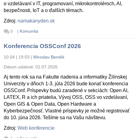
o vzdelávaní v IT, programovaní, mikrokontroléroch, AI,
bezpečnosti, IoT a o ďalších témach.
Zdroj:
namakanyden.sk
|
Komunita
3
Konferencia OSSConf 2026
10.04 | 19:03
|
Miroslav Bendík
Dátum udalosti:
01.07.2026
Aj tento rok sa na Fakulte riadenia a informatiky Žilinskej
Univerzity v dňoch 1-3. júla 2026 bude konať konferencia
OSSConf. Príspevky budú zaradené v sekciách: Open AI,
LATEX, R a ich priatelia, Vývoj OSS, OSS vo vzdelávaní,
Open GIS & Open Data, Open Hardware a
Kyberbezpečnosť. Vlastné príspevky je možné registrovať
do 10. júna 2026. Tešíme sa na Vašu návštevu.
Zdroj:
Web konferencie