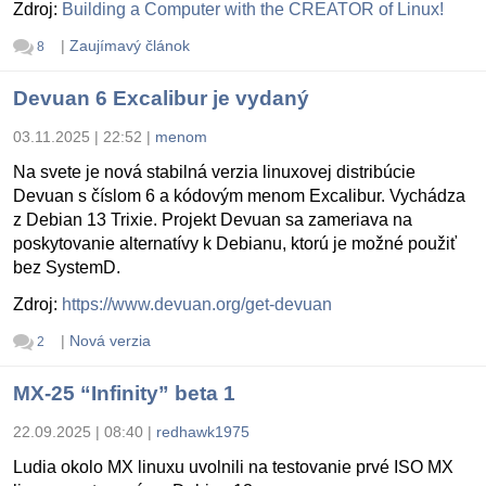
Zdroj:
Building a Computer with the CREATOR of Linux!
|
Zaujímavý článok
8
Devuan 6 Excalibur je vydaný
03.11.2025 | 22:52
|
menom
Na svete je nová stabilná verzia linuxovej distribúcie
Devuan s číslom 6 a kódovým menom Excalibur. Vychádza
z Debian 13 Trixie. Projekt Devuan sa zameriava na
poskytovanie alternatívy k Debianu, ktorú je možné použiť
bez SystemD.
Zdroj:
https://www.devuan.org/get-devuan
|
Nová verzia
2
MX-25 “Infinity” beta 1
22.09.2025 | 08:40
|
redhawk1975
Ludia okolo MX linuxu uvolnili na testovanie prvé ISO MX