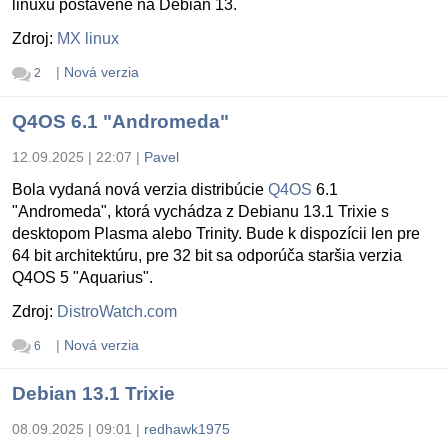
linuxu postavené na Debian 13.
Zdroj:
MX linux
|
Nová verzia
2
Q4OS 6.1 "Andromeda"
12.09.2025 | 22:07
|
Pavel
Bola vydaná nová verzia distribúcie
Q4OS
6.1
"Andromeda", ktorá vychádza z Debianu 13.1 Trixie s
desktopom Plasma alebo Trinity. Bude k dispozícii len pre
64 bit architektúru, pre 32 bit sa odporúča staršia verzia
Q4OS 5 "Aquarius".
Zdroj:
DistroWatch.com
|
Nová verzia
6
Debian 13.1 Trixie
08.09.2025 | 09:01
|
redhawk1975