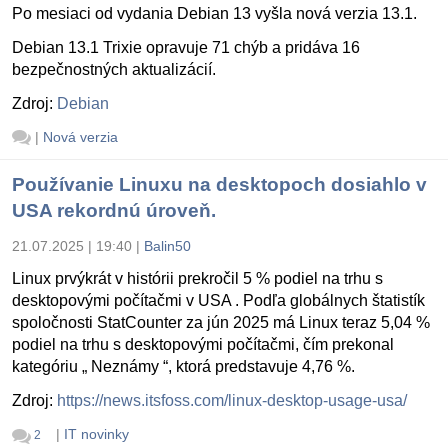
Po mesiaci od vydania Debian 13 vyšla nová verzia 13.1.
Debian 13.1 Trixie opravuje 71 chýb a pridáva 16
bezpečnostných aktualizácií.
Zdroj:
Debian
|
Nová verzia
Používanie Linuxu na desktopoch dosiahlo v
USA rekordnú úroveň.
21.07.2025 | 19:40
|
Balin50
Linux prvýkrát v histórii prekročil 5 % podiel na trhu s
desktopovými počítačmi v USA . Podľa globálnych štatistík
spoločnosti StatCounter za jún 2025 má Linux teraz 5,04 %
podiel na trhu s desktopovými počítačmi, čím prekonal
kategóriu „ Neznámy “, ktorá predstavuje 4,76 %.
Zdroj:
https://news.itsfoss.com/linux-desktop-usage-usa/
|
IT novinky
2