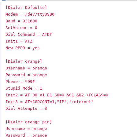
[Dialer Defaults]
Modem = /dev/ttyUSB0
Baud = 921600
SetVolume = 0
Dial Command = ATDT
Init1 = ATZ
New PPPD = yes
[Dialer orange]
Username = orange
Password = orange
Phone = *99#
Stupid Mode = 1
Init2 = AT Q0 V1 E1 S0=0 &C1 &D2 +FCLASS=0
Init3 = AT+CGDCONT=1,"IP","internet"
Dial Attempts = 3
[Dialer orange-pin]
Username = orange
Password = orange