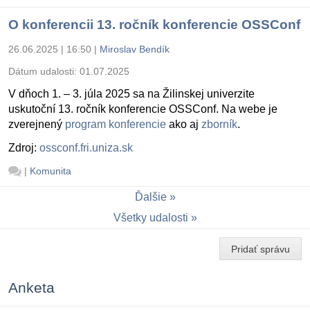
O konferencii 13. ročník konferencie OSSConf
26.06.2025 | 16:50
|
Miroslav Bendík
Dátum udalosti:
01.07.2025
V dňoch 1. – 3. júla 2025 sa na Žilinskej univerzite
uskutoční 13. ročník konferencie OSSConf. Na webe je
zverejnený
program konferencie
ako aj
zborník
.
Zdroj:
ossconf.fri.uniza.sk
|
Komunita
Ďalšie
Všetky udalosti
Pridať správu
Anketa