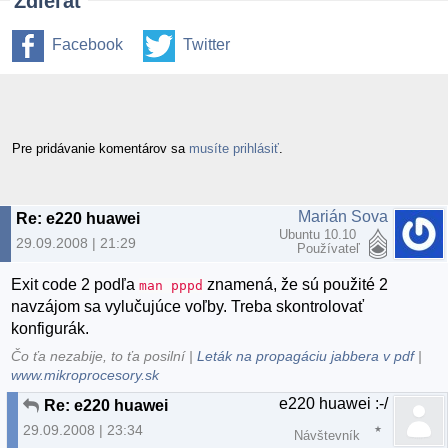
Zdieľať
Facebook
Twitter
Pre pridávanie komentárov sa
musíte prihlásiť
.
Marián Sova
Re: e220 huawei
Ubuntu 10.10
29.09.2008 | 21:29
Používateľ
Exit code 2 podľa
znamená, že sú použité 2
man pppd
navzájom sa vylučujúce voľby. Treba skontrolovať
konfigurák.
Čo ťa nezabije, to ťa posilní |
Leták na propagáciu jabbera v pdf
|
www.mikroprocesory.sk
e220 huawei :-/
Re: e220 huawei
29.09.2008 | 23:34
Návštevník