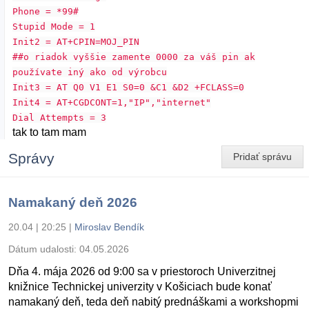
Phone = *99#
Stupid Mode = 1
Init2 = AT+CPIN=MOJ_PIN
##o riadok vyššie zamente 0000 za váš pin ak
používate iný ako od výrobcu
Init3 = AT Q0 V1 E1 S0=0 &C1 &D2 +FCLASS=0
Init4 = AT+CGDCONT=1,"IP","internet"
Dial Attempts = 3
tak to tam mam
Správy
Pridať správu
Namakaný deň 2026
20.04 | 20:25
|
Miroslav Bendík
Dátum udalosti:
04.05.2026
Dňa 4. mája 2026 od 9:00 sa v priestoroch Univerzitnej
knižnice Technickej univerzity v Košiciach bude konať
namakaný deň, teda deň nabitý prednáškami a workshopmi