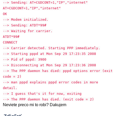
--> Sending: AT+CGDCONT=1,"IP","internet"
AT+CGDCONT=1,"IP","internet"
OK
--> Modem initialized.
--> Sending: ATDT*99#
--> Waiting for carrier.
ATDT*99#
CONNECT
--> Carrier detected. Starting PPP immediately.
--> Starting pppd at Mon Sep 29 17:23:35 2008
--> Pid of pppd: 3900
--> Disconnecting at Mon Sep 29 17:23:36 2008
--> The PPP daemon has died: pppd options error (exit
code = 2)
--> man pppd explains pppd error codes in more
detail.
--> I guess that's it for now, exiting
--> The PPP daemon has died. (exit code = 2)
Neviete preco mi to robi? Dakujem