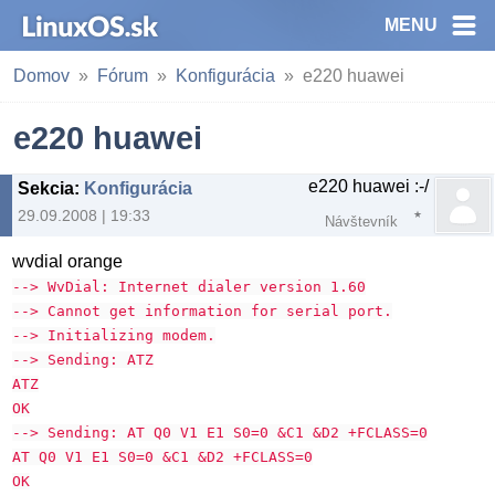
MENU
Domov
Fórum
Konfigurácia
e220 huawei
e220 huawei
e220 huawei :-/
Sekcia
:
Konfigurácia
29.09.2008 | 19:33
Návštevník
wvdial orange
--> WvDial: Internet dialer version 1.60
--> Cannot get information for serial port.
--> Initializing modem.
--> Sending: ATZ
ATZ
OK
--> Sending: AT Q0 V1 E1 S0=0 &C1 &D2 +FCLASS=0
AT Q0 V1 E1 S0=0 &C1 &D2 +FCLASS=0
OK