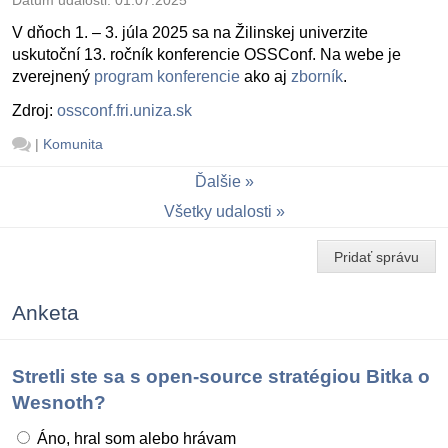
V dňoch 1. – 3. júla 2025 sa na Žilinskej univerzite
uskutoční 13. ročník konferencie OSSConf. Na webe je
zverejnený
program konferencie
ako aj
zborník
.
Zdroj:
ossconf.fri.uniza.sk
|
Komunita
Ďalšie
Všetky udalosti
Pridať správu
Anketa
Stretli ste sa s open-source stratégiou Bitka o
Wesnoth?
Áno, hral som alebo hrávam