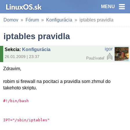
MENU
Domov
Fórum
Konfigurácia
iptables pravidla
iptables pravidla
igor
Sekcia
:
Konfigurácia
26.01.2009 | 23:37
Používateľ
Zdravim,
robim si firewall na pocitaci a pravidla som zhrnul do
takehoto skriptu.
#!/bin/bash
IPT="/sbin/iptables"