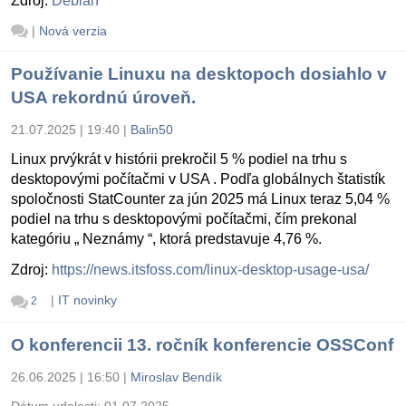
Zdroj:
Debian
|
Nová verzia
Používanie Linuxu na desktopoch dosiahlo v
USA rekordnú úroveň.
21.07.2025 | 19:40
|
Balin50
Linux prvýkrát v histórii prekročil 5 % podiel na trhu s
desktopovými počítačmi v USA . Podľa globálnych štatistík
spoločnosti StatCounter za jún 2025 má Linux teraz 5,04 %
podiel na trhu s desktopovými počítačmi, čím prekonal
kategóriu „ Neznámy “, ktorá predstavuje 4,76 %.
Zdroj:
https://news.itsfoss.com/linux-desktop-usage-usa/
|
IT novinky
2
O konferencii 13. ročník konferencie OSSConf
26.06.2025 | 16:50
|
Miroslav Bendík
Dátum udalosti:
01.07.2025