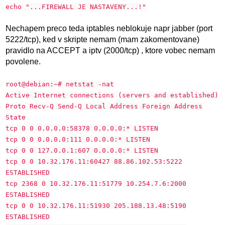
echo "...FIREWALL JE NASTAVENY...!"
Nechapem preco teda iptables neblokuje napr jabber (port
5222/tcp), ked v skripte nemam (mam zakomentovane)
pravidlo na ACCEPT a iptv (2000/tcp) , ktore vobec nemam
povolene.
root@debian:~# netstat -nat
Active Internet connections (servers and established)
Proto Recv-Q Send-Q Local Address Foreign Address
State
tcp 0 0 0.0.0.0:58378 0.0.0.0:* LISTEN
tcp 0 0 0.0.0.0:111 0.0.0.0:* LISTEN
tcp 0 0 127.0.0.1:607 0.0.0.0:* LISTEN
tcp 0 0 10.32.176.11:60427 88.86.102.53:5222
ESTABLISHED
tcp 2368 0 10.32.176.11:51779 10.254.7.6:2000
ESTABLISHED
tcp 0 0 10.32.176.11:51930 205.188.13.48:5190
ESTABLISHED