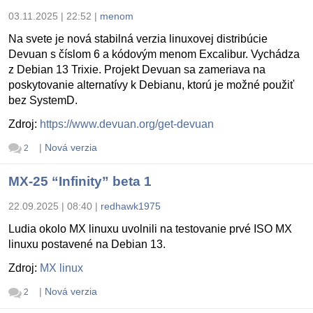
03.11.2025 | 22:52
|
menom
Na svete je nová stabilná verzia linuxovej distribúcie
Devuan s číslom 6 a kódovým menom Excalibur. Vychádza
z Debian 13 Trixie. Projekt Devuan sa zameriava na
poskytovanie alternatívy k Debianu, ktorú je možné použiť
bez SystemD.
Zdroj:
https://www.devuan.org/get-devuan
|
Nová verzia
2
MX-25 “Infinity” beta 1
22.09.2025 | 08:40
|
redhawk1975
Ludia okolo MX linuxu uvolnili na testovanie prvé ISO MX
linuxu postavené na Debian 13.
Zdroj:
MX linux
|
Nová verzia
2