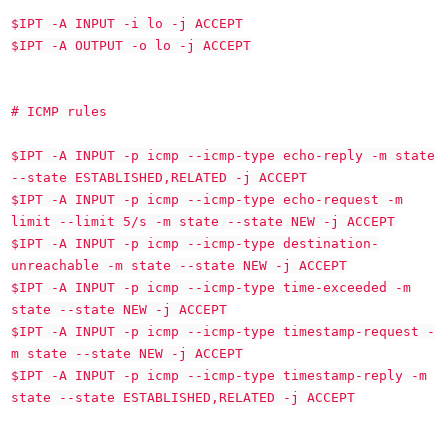
$IPT -A INPUT -i lo -j ACCEPT
$IPT -A OUTPUT -o lo -j ACCEPT
# ICMP rules
$IPT -A INPUT -p icmp --icmp-type echo-reply -m state
--state ESTABLISHED,RELATED -j ACCEPT
$IPT -A INPUT -p icmp --icmp-type echo-request -m
limit --limit 5/s -m state --state NEW -j ACCEPT
$IPT -A INPUT -p icmp --icmp-type destination-
unreachable -m state --state NEW -j ACCEPT
$IPT -A INPUT -p icmp --icmp-type time-exceeded -m
state --state NEW -j ACCEPT
$IPT -A INPUT -p icmp --icmp-type timestamp-request -
m state --state NEW -j ACCEPT
$IPT -A INPUT -p icmp --icmp-type timestamp-reply -m
state --state ESTABLISHED,RELATED -j ACCEPT