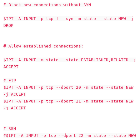
# Block new connections without SYN
$IPT -A INPUT -p tcp ! --syn -m state --state NEW -j
DROP
# Allow established connections:
$IPT -A INPUT -m state --state ESTABLISHED,RELATED -j
ACCEPT
# FTP
$IPT -A INPUT -p tcp --dport 20 -m state --state NEW
-j ACCEPT
$IPT -A INPUT -p tcp --dport 21 -m state --state NEW
-j ACCEPT
# SSH
#$IPT -A INPUT -p tcp --dport 22 -m state --state NEW