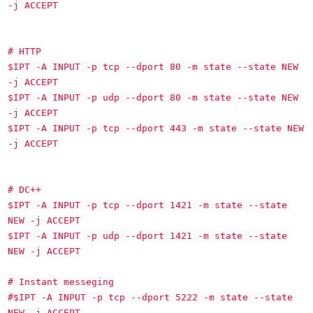
-j ACCEPT
# HTTP
$IPT -A INPUT -p tcp --dport 80 -m state --state NEW
-j ACCEPT
$IPT -A INPUT -p udp --dport 80 -m state --state NEW
-j ACCEPT
$IPT -A INPUT -p tcp --dport 443 -m state --state NEW
-j ACCEPT
# DC++
$IPT -A INPUT -p tcp --dport 1421 -m state --state
NEW -j ACCEPT
$IPT -A INPUT -p udp --dport 1421 -m state --state
NEW -j ACCEPT
# Instant messeging
#$IPT -A INPUT -p tcp --dport 5222 -m state --state
NEW -j ACCEPT