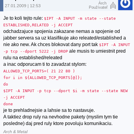
Arch
27.01.2009 | 12:53
Používateľ
Je to koli tejto rule:
$IPT -A INPUT -m state --state
ESTABLISHED,RELATED -j ACCEPT
odchadzajuce spojenia zakazane nemas a spojenie od
jabber servera sa uz klasifikuje ako releated/established a
nie ako new. Ak chces blokovat dany port tak
$IPT -A INPUT
ale musis to umiestnit pred
-p tcp --dport 5222 -j DROP
rulu na established/releated
a inac odporucam ti to zavadzat stylom:
ALLOWED_TCP_PORTS=( 21 22 80 )
for i in ${ALLOWED_TCP_PORTS[@]};
do
$IPT -A INPUT -p tcp --dport $i -m state --state NEW
-j ACCEPT
done
je to prehladnejsie a lahsie sa to nastavuje.
A taktiez drop ruly na nevhodne pakety (myslim tym tie
posledne) daj pred ruly ktore povoluju komunikaciu.
Arch & Metal