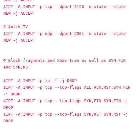
$IPT -A INPUT -p tcp --dport 5190 -m state --state
NEW -j ACCEPT
# Antik TV
$IPT -A INPUT -p udp --dport 2001 -m state --state
NEW -j ACCEPT
# Block fragments and Xmas tree as well as SYN,FIN
and SYN,RST
$IPT -A INPUT -p ip -f -j DROP
$IPT -A INPUT -p tcp --tcp-flags ALL ACK,RST,SYN,FIN
-j DROP
$IPT -A INPUT -p tcp --tcp-flags SYN,FIN SYN,FIN -j
DROP
$IPT -A INPUT -p tcp --tcp-flags SYN,RST SYN,RST -j
DROP