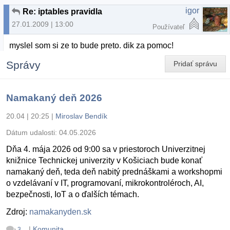
igor
Re: iptables pravidla
27.01.2009 | 13:00
Používateľ
myslel som si ze to bude preto. dik za pomoc!
Správy
Pridať správu
Namakaný deň 2026
20.04 | 20:25
|
Miroslav Bendík
Dátum udalosti:
04.05.2026
Dňa 4. mája 2026 od 9:00 sa v priestoroch Univerzitnej
knižnice Technickej univerzity v Košiciach bude konať
namakaný deň, teda deň nabitý prednáškami a workshopmi
o vzdelávaní v IT, programovaní, mikrokontroléroch, AI,
bezpečnosti, IoT a o ďalších témach.
Zdroj:
namakanyden.sk
|
Komunita
3