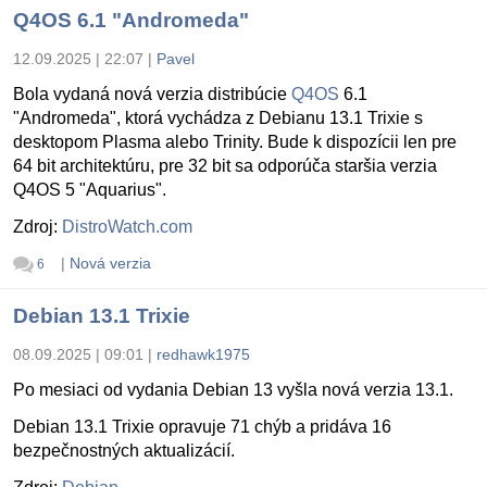
Q4OS 6.1 "Andromeda"
12.09.2025 | 22:07
|
Pavel
Bola vydaná nová verzia distribúcie
Q4OS
6.1
"Andromeda", ktorá vychádza z Debianu 13.1 Trixie s
desktopom Plasma alebo Trinity. Bude k dispozícii len pre
64 bit architektúru, pre 32 bit sa odporúča staršia verzia
Q4OS 5 "Aquarius".
Zdroj:
DistroWatch.com
|
Nová verzia
6
Debian 13.1 Trixie
08.09.2025 | 09:01
|
redhawk1975
Po mesiaci od vydania Debian 13 vyšla nová verzia 13.1.
Debian 13.1 Trixie opravuje 71 chýb a pridáva 16
bezpečnostných aktualizácií.