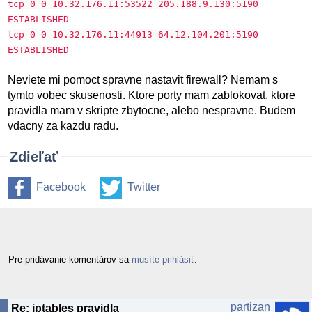
tcp 0 0 10.32.176.11:53522 205.188.9.130:5190
ESTABLISHED
tcp 0 0 10.32.176.11:44913 64.12.104.201:5190
ESTABLISHED
Neviete mi pomoct spravne nastavit firewall? Nemam s
tymto vobec skusenosti. Ktore porty mam zablokovat, ktore
pravidla mam v skripte zbytocne, alebo nespravne. Budem
vdacny za kazdu radu.
Zdieľať
Facebook
Twitter
Pre pridávanie komentárov sa
musíte prihlásiť
.
partizan
Re: iptables pravidla