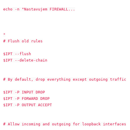
echo -n "Nastavujem FIREWALL...
"
# Flush old rules
$IPT --flush
$IPT --delete-chain
# By default, drop everything except outgoing traffic
$IPT -P INPUT DROP
$IPT -P FORWARD DROP
$IPT -P OUTPUT ACCEPT
# Allow incoming and outgoing for loopback interfaces