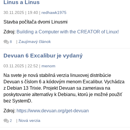
Linus a Linus
30.11.2025 | 19:40
|
redhawk1975
Stavba počítača dvomi Linusmi
Zdroj:
Building a Computer with the CREATOR of Linux!
|
Zaujímavý článok
8
Devuan 6 Excalibur je vydaný
03.11.2025 | 22:52
|
menom
Na svete je nová stabilná verzia linuxovej distribúcie
Devuan s číslom 6 a kódovým menom Excalibur. Vychádza
z Debian 13 Trixie. Projekt Devuan sa zameriava na
poskytovanie alternatívy k Debianu, ktorú je možné použiť
bez SystemD.
Zdroj:
https://www.devuan.org/get-devuan
|
Nová verzia
2