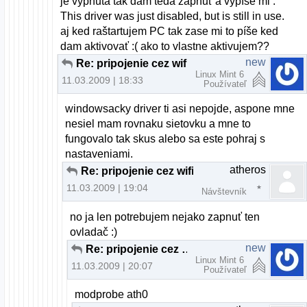
je vypnuta tak dam teda zapnuť a vypíše mi :
This driver was just disabled, but is still in use.
aj ked raštartujem PC tak zase mi to píše ked
dam aktivovať :( ako to vlastne aktivujem??
new
Re: pripojenie cez wifi
Linux Mint 6
11.03.2009 | 18:33
Používateľ
windowsacky driver ti asi nepojde, aspone mne
nesiel mam rovnaku sietovku a mne to
fungovalo tak skus alebo sa este pohraj s
nastaveniami.
atheros
Re: pripojenie cez wifi
11.03.2009 | 19:04
Návštevník
no ja len potrebujem nejako zapnuť ten
ovladač :)
new
Re: pripojenie cez wifi
Linux Mint 6
11.03.2009 | 20:07
Používateľ
modprobe ath0