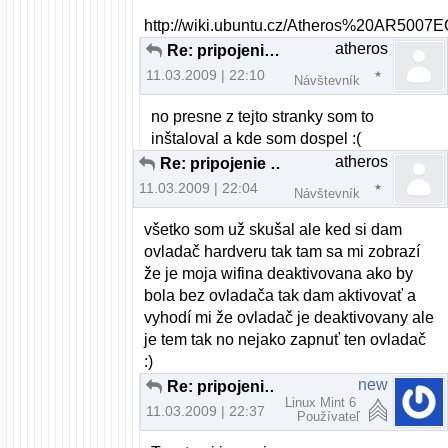
http://wiki.ubuntu.cz/Atheros%20AR5007
atheros
Re: pripojenie cez wifi
11.03.2009 | 22:10
Návštevník
no presne z tejto stranky som to
inštaloval a kde som dospel :(
atheros
Re: pripojenie cez wifi
11.03.2009 | 22:04
Návštevník
všetko som už skušal ale ked si dam
ovladač hardveru tak tam sa mi zobrazí
že je moja wifina deaktivovana ako by
bola bez ovladača tak dam aktivovať a
vyhodí mi že ovladač je deaktivovany ale
je tem tak no nejako zapnuť ten ovladač
:)
new
Re: pripojenie cez wifi
Linux Mint 6
11.03.2009 | 22:37
Používateľ