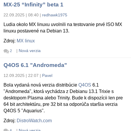
MX-25 “Infinity” beta 1
22.09.2025 | 08:40
|
redhawk1975
Ludia okolo MX linuxu uvolnili na testovanie prvé ISO MX
linuxu postavené na Debian 13.
Zdroj:
MX linux
|
Nová verzia
2
Q4OS 6.1 "Andromeda"
12.09.2025 | 22:07
|
Pavel
Bola vydaná nová verzia distribúcie
Q4OS
6.1
"Andromeda", ktorá vychádza z Debianu 13.1 Trixie s
desktopom Plasma alebo Trinity. Bude k dispozícii len pre
64 bit architektúru, pre 32 bit sa odporúča staršia verzia
Q4OS 5 "Aquarius".
Zdroj:
DistroWatch.com
|
Nová verzia
6