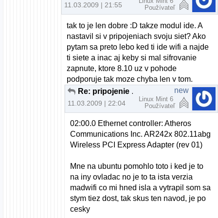
Linux Mint 6
11.03.2009 | 21:55
Používateľ
tak to je len dobre :D takze modul ide. A
nastavil si v pripojeniach svoju siet? Ako
pytam sa preto lebo ked ti ide wifi a najde
ti siete a inac aj keby si mal sifrovanie
zapnute, ktore 8.10 uz v pohode
podporuje tak moze chyba len v tom.
new
Re: pripojenie cez wifi
Linux Mint 6
11.03.2009 | 22:04
Používateľ
02:00.0 Ethernet controller: Atheros
Communications Inc. AR242x 802.11abg
Wireless PCI Express Adapter (rev 01)
Mne na ubuntu pomohlo toto i ked je to
na iny ovladac no je to ta ista verzia
madwifi co mi hned isla a vytrapil som sa
stym tiez dost, tak skus ten navod, je po
cesky