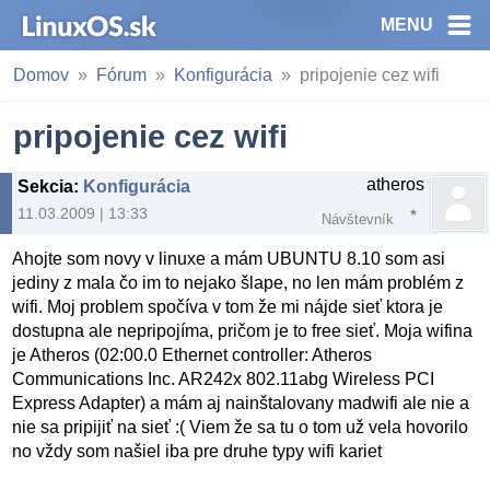
MENU
Domov
Fórum
Konfigurácia
pripojenie cez wifi
pripojenie cez wifi
atheros
Sekcia
:
Konfigurácia
11.03.2009 | 13:33
Návštevník
Ahojte som novy v linuxe a mám UBUNTU 8.10 som asi
jediny z mala čo im to nejako šlape, no len mám problém z
wifi. Moj problem spočíva v tom že mi nájde sieť ktora je
dostupna ale nepripojíma, pričom je to free sieť. Moja wifina
je Atheros (02:00.0 Ethernet controller: Atheros
Communications Inc. AR242x 802.11abg Wireless PCI
Express Adapter) a mám aj nainštalovany madwifi ale nie a
nie sa pripijiť na sieť :( Viem že sa tu o tom už vela hovorilo
no vždy som našiel iba pre druhe typy wifi kariet