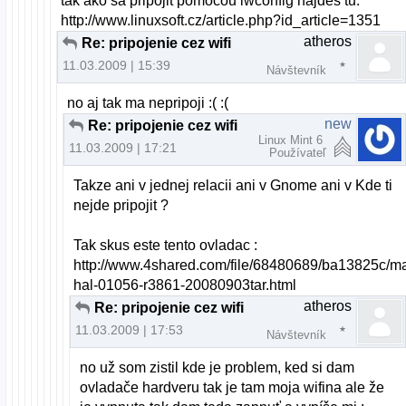
tak ako sa pripojit pomocou iwconfig najdes tu:
http://www.linuxsoft.cz/article.php?id_article=1351
atheros
Re: pripojenie cez wifi
11.03.2009 | 15:39
Návštevník
no aj tak ma nepripoji :( :(
new
Re: pripojenie cez wifi
Linux Mint 6
11.03.2009 | 17:21
Používateľ
Takze ani v jednej relacii ani v Gnome ani v Kde ti
nejde pripojit ?
Tak skus este tento ovladac :
http://www.4shared.com/file/68480689/ba13825c/ma
hal-01056-r3861-20080903tar.html
atheros
Re: pripojenie cez wifi
11.03.2009 | 17:53
Návštevník
no už som zistil kde je problem, ked si dam
ovladače hardveru tak je tam moja wifina ale že