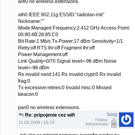
wifi0 no wireless extensions.
ath0 IEEE 802.11g ESSID:"radiolan-intr"
Nickname:""
Mode:Managed Frequency:2.412 GHz Access Point:
00:90:4B:26:85:C0
Bit Rate:1 Mb/s Tx-Power:17 dBm Sensitivity=1/1
Retry:off RTS thr:off Fragment thr:off
Power Management:off
Link Quality=0/70 Signal level=-96 dBm Noise
level=-96 dBm
Rx invalid nwid:141 Rx invalid crypt:0 Rx invalid
frag:0
Tx excessive retries:0 Invalid misc:0 Missed
beacon:0
pan0 no wireless extensions.
borg
Re: pripojenie cez wifi
Fedora
11.03.2009 | 15:19
Administrátor