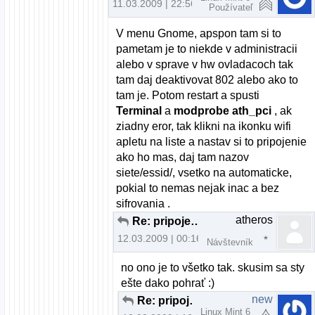
11.03.2009 | 22:56
Používateľ
V menu Gnome, apspon tam si to
pametam je to niekde v administracii
alebo v sprave v hw ovladacoch tak
tam daj deaktivovat 802 alebo ako to
tam je. Potom restart a spusti
Terminal
a
modprobe ath_pci
, ak
ziadny eror, tak klikni na ikonku wifi
apletu na liste a nastav si to pripojenie
ako ho mas, daj tam nazov
siete/essid/, vsetko na automaticke,
pokial to nemas nejak inac a bez
sifrovania .
atheros
Re: pripojenie cez wifi
12.03.2009 | 00:16
Návštevník
no ono je to všetko tak. skusim sa sty
ešte dako pohrať :)
new
Re: pripojenie cez wifi
Linux Mint 6