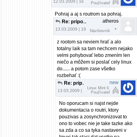
12.03.2009 | 16:54
Používateľ
Pohraj a aj s routrom sa pohraj.
atheros
Re: pripojenie cez wifi
13.03.2009 | 19:58
Návštevník
z rootom sa neviem hrať a alo
totalny laik sa tam nechcem nejako
velmi pohybovať lebo zmením len
niečo a môžem si poslať cely linux
do...... a potom zase všetko
rozbehať :(
new
Re: pripojenie cez wifi
Linux Mint 6
13.03.2009 | 22:23
Používateľ
No oporucam si najst nejde
dokumentacia o routri, ktory
pouzivas a zosynchronizovat to
ono to vobec nie je take tazke ako
sa zda a co sa tyka nastaveni v
linuxi tak staci dat vsetko na