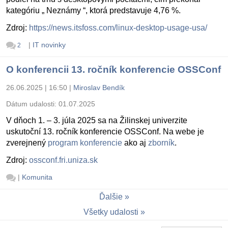
kategóriu „ Neznámy “, ktorá predstavuje 4,76 %.
Zdroj:
https://news.itsfoss.com/linux-desktop-usage-usa/
|
IT novinky
2
O konferencii 13. ročník konferencie OSSConf
26.06.2025 | 16:50
|
Miroslav Bendík
Dátum udalosti:
01.07.2025
V dňoch 1. – 3. júla 2025 sa na Žilinskej univerzite
uskutoční 13. ročník konferencie OSSConf. Na webe je
zverejnený
program konferencie
ako aj
zborník
.
Zdroj:
ossconf.fri.uniza.sk
|
Komunita
Ďalšie
Všetky udalosti