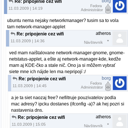
borg
Re: pripojenie cez wifi
Fedora
11.03.2009 | 14:19
Administrátor
ubuntu nema nejaky networkmanager? tusim sa to vola
tam network-manager-applet
atheros
Re: pripojenie cez wifi
11.03.2009 | 14:36
Návštevník
ved mam naištalovane network-manager-gnome, gnome-
netstatus-applet, a ešte aj network-manager-kde, kedže
mam aj KDE-čko a stale nič. Ono ja si môžem vybrať
siete mne ich nájde len ma nepripojí :/
borg
Re: pripojenie cez wifi
Fedora
11.03.2009 | 14:45
Administrátor
a je ta siet naozaj free? nefiltruje pouzivatelov podla
mac adresy? ipcku dostanes (ifconfig -a)? ak hej pozri si
nastavenia dns.
atheros
Re: pripojenie cez wifi
11.03.2009 | 15:05
Návštevník