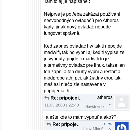
Tam to aj je napisane :
Nejprve je potřeba zakázat používání
nesvobodných ovladačů pro Atheros
karty, jinak nový ovladač nebude
fungovat správně.
Ked zapnes ovladac hw tak ti nepojde
madwifi, tak ho vypni aj ked ti vypise ze
je vypnuty, pojde ti madwifi to je
alternativny ovladac pre linux, takze len
ten zapni a ten druhy vypni a restart a
modprobe ath_pci, ak žiadny eror, tak
máš asi niečo zle nastavené v
pripojeniach.
atheros
Re: pripojenie cez wifi
11.03.2009 | 22:49
Návštevník
a ešte kde to mám vypnuť a ako??
new
Re: pripojenie cez wifi
Linux Mint 6