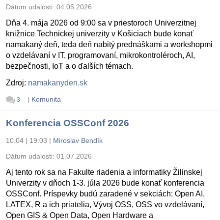
Dátum udalosti:
04.05.2026
Dňa 4. mája 2026 od 9:00 sa v priestoroch Univerzitnej
knižnice Technickej univerzity v Košiciach bude konať
namakaný deň, teda deň nabitý prednáškami a workshopmi
o vzdelávaní v IT, programovaní, mikrokontroléroch, AI,
bezpečnosti, IoT a o ďalších témach.
Zdroj:
namakanyden.sk
|
Komunita
3
Konferencia OSSConf 2026
10.04 | 19:03
|
Miroslav Bendík
Dátum udalosti:
01.07.2026
Aj tento rok sa na Fakulte riadenia a informatiky Žilinskej
Univerzity v dňoch 1-3. júla 2026 bude konať konferencia
OSSConf. Príspevky budú zaradené v sekciách: Open AI,
LATEX, R a ich priatelia, Vývoj OSS, OSS vo vzdelávaní,
Open GIS & Open Data, Open Hardware a