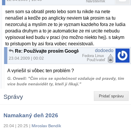
Návštevník
sem som sa obratil preto lebo som tu nikde na nete
nenašiel a kedže po anglicky neviem tak prosim sa tu
nezorculuj a myslim ze to je vyznam kazdeho fora ze ludia
poradia druhym a to je automaticke ze mi urcite nebudu
vypisovat ked budu v praci (no možno niekto hej). s takym
to pristupom by asi fora vobec neexistovali.
dodoedo
Re: Používajte prosím Google
Fedora Linux
23.04.2009 | 00:02
Používateľ
A vyriešil si vôbec ten problém ?
G. Orwell: "Čím více se společnost vzdaluje od pravdy, tím
více bude nenávidět ty, kteří ji říkají."
Správy
Pridať správu
Namakaný deň 2026
20.04 | 20:25
|
Miroslav Bendík