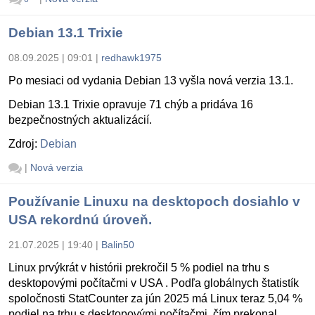
Debian 13.1 Trixie
08.09.2025 | 09:01
|
redhawk1975
Po mesiaci od vydania Debian 13 vyšla nová verzia 13.1.
Debian 13.1 Trixie opravuje 71 chýb a pridáva 16
bezpečnostných aktualizácií.
Zdroj:
Debian
|
Nová verzia
Používanie Linuxu na desktopoch dosiahlo v
USA rekordnú úroveň.
21.07.2025 | 19:40
|
Balin50
Linux prvýkrát v histórii prekročil 5 % podiel na trhu s
desktopovými počítačmi v USA . Podľa globálnych štatistík
spoločnosti StatCounter za jún 2025 má Linux teraz 5,04 %
podiel na trhu s desktopovými počítačmi, čím prekonal