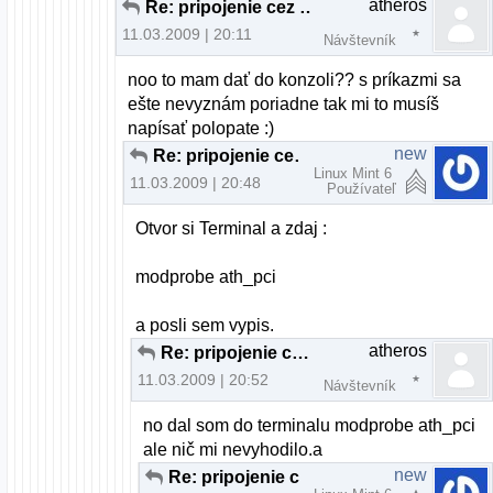
atheros
Re: pripojenie cez wifi
11.03.2009 | 20:11
Návštevník
noo to mam dať do konzoli?? s príkazmi sa
ešte nevyznám poriadne tak mi to musíš
napísať polopate :)
new
Re: pripojenie cez wifi
Linux Mint 6
11.03.2009 | 20:48
Používateľ
Otvor si Terminal a zdaj :
modprobe ath_pci
a posli sem vypis.
atheros
Re: pripojenie cez wifi
11.03.2009 | 20:52
Návštevník
no dal som do terminalu modprobe ath_pci
ale nič mi nevyhodilo.a
new
Re: pripojenie cez wifi