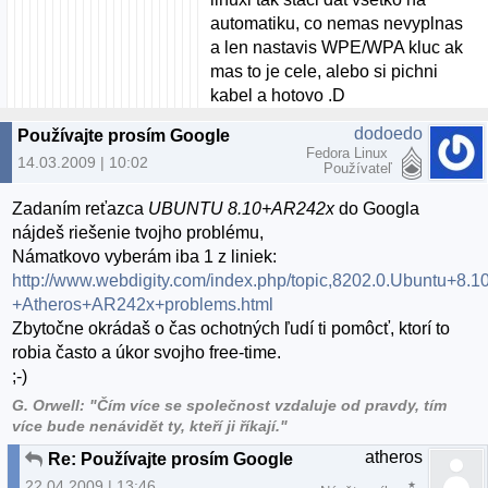
automatiku, co nemas nevyplnas
a len nastavis WPE/WPA kluc ak
mas to je cele, alebo si pichni
kabel a hotovo .D
dodoedo
Používajte prosím Google
Fedora Linux
14.03.2009 | 10:02
Používateľ
Zadaním reťazca
UBUNTU 8.10+AR242x
do Googla
nájdeš riešenie tvojho problému,
Námatkovo vyberám iba 1 z liniek:
http://www.webdigity.com/index.php/topic,8202.0.Ubuntu+8.1
+Atheros+AR242x+problems.html
Zbytočne okrádaš o čas ochotných ľudí ti pomôcť, ktorí to
robia často a úkor svojho free-time.
;-)
G. Orwell: "Čím více se společnost vzdaluje od pravdy, tím
více bude nenávidět ty, kteří ji říkají."
atheros
Re: Používajte prosím Google
22.04.2009 | 13:46