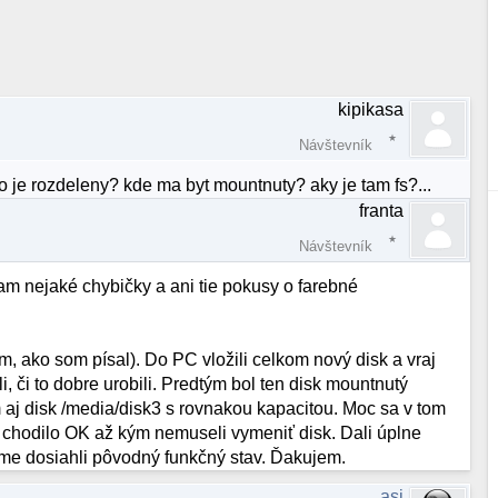
kipikasa
Návštevník
ko je rozdeleny? kde ma byt mountnuty? aky je tam fs?...
franta
Návštevník
tam nejaké chybičky a ani tie pokusy o farebné
 ako som písal). Do PC vložili celkom nový disk a vraj
, či to dobre urobili. Predtým bol ten disk mountnutý
 aj disk /media/disk3 s rovnakou kapacitou. Moc sa v tom
chodilo OK až kým nemuseli vymeniť disk. Dali úplne
 sme dosiahli pôvodný funkčný stav. Ďakujem.
asi