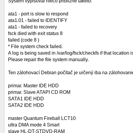
Systém vypisoval niečo približne takéto:
ata1 - port is slow to respond
ata1.01 - failed to IDENTIFY
ata1 - failed to recovery
fsck died with exit status 8
failed (code 8 )
* File system check failed.
A log is being saved in /var/log/fsck/checkfs if that location i
Please repair the file system manually.
Ten zálohovací Debian počítač je určený iba na zálohovanie
primar. Master IDE HDD
primar. Slave ATAPI CD ROM
SATA1 IDE HDD
SATA2 IDE HDD
master Quantum Fireball LCT10
ultra DMA mode 4 Smart
slave HL-DT-STDVD-RAM