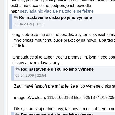
ext3 a nie daco co ho podporuje-ish povedla
napr
nezvlada nic viac ale na toto je perfektne
Re: nastavenie disku po jeho výmene
05.04.2009 | 18:02
omg! dobre ze mu este neporadis, aby ten disk isiel forma
imho prikaz mount mu bude prakticky na hov.o, a parted 
a fdisk -l
a nabuduce si to aspon trochu premyslim, kym nieco porad
diskov a uz rozdavas rady...
Re: nastavenie disku po jeho výmene
05.04.2009 | 22:54
Zaujímavé (aspoň pre mňa) je, že aj po výmene disku st
image IZA: clean, 111/61063168 files, 92918741/1220
DIsk je tam vraj úplne nový, tak neviem odkiaľ bere o ňo