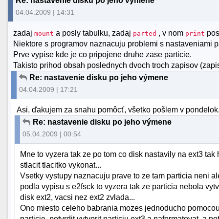
Re: nastavenie disku po jeho výmene
04.04.2009 | 14:31
zadaj
a posly tabulku, zadaj
, v nom
pos
mount
parted
print
Niektore s programov naznacuju problemi s nastaveniami pa
Prve vypise kde je co pripojene druhe zase particie.
Takisto prihod obsah poslednych dvoch troch zapisov (zapis
Re: nastavenie disku po jeho výmene
04.04.2009 | 17:21
Asi, ďakujem za snahu pomôcť, všetko pošlem v pondelok
Re: nastavenie disku po jeho výmene
05.04.2009 | 00:54
Mne to vyzera tak ze po tom co disk nastavily na ext3 tak
stlacit tlacitko vykonat...
Vsetky vystupy naznacuju prave to ze tam particia neni 
podla vypisu s e2fsck to vyzera tak ze particia nebola vy
disk ext2, vacsi nez ext2 zvlada...
Ono miesto celeho babrania mozes jednoducho pomocou 
particie, potvrdit vytvorit particiu ext3 a naformatovat. a 