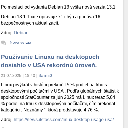
Po mesiaci od vydania Debian 13 vyšla nová verzia 13.1.
Debian 13.1 Trixie opravuje 71 chýb a pridáva 16
bezpečnostných aktualizácií.
Zdroj:
Debian
|
Nová verzia
Používanie Linuxu na desktopoch
dosiahlo v USA rekordnú úroveň.
21.07.2025 | 19:40
|
Balin50
Linux prvýkrát v histórii prekročil 5 % podiel na trhu s
desktopovými počítačmi v USA . Podľa globálnych štatistík
spoločnosti StatCounter za jún 2025 má Linux teraz 5,04
% podiel na trhu s desktopovými počítačmi, čím prekonal
kategóriu „ Neznámy “, ktorá predstavuje 4,76 %.
Zdroj:
https://news.itsfoss.com/linux-desktop-usage-usa/