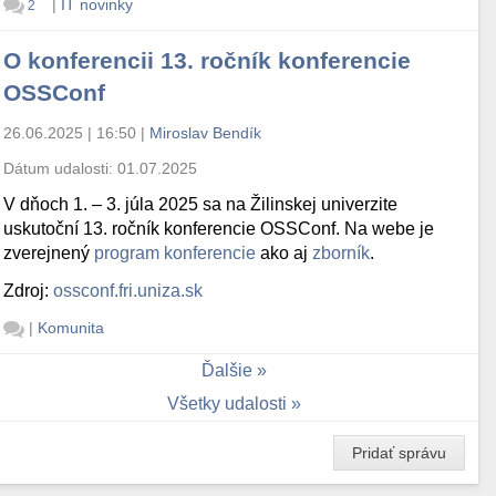
|
IT novinky
2
O konferencii 13. ročník konferencie
OSSConf
26.06.2025 | 16:50
|
Miroslav Bendík
Dátum udalosti:
01.07.2025
V dňoch 1. – 3. júla 2025 sa na Žilinskej univerzite
uskutoční 13. ročník konferencie OSSConf. Na webe je
zverejnený
program konferencie
ako aj
zborník
.
Zdroj:
ossconf.fri.uniza.sk
|
Komunita
Ďalšie
Všetky udalosti
Pridať správu