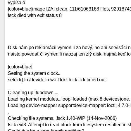
vypísalo
[color=blue]image IZA: clean, 111/61063168 files, 929187
fsck died with exit status 8
Disk nám po reklamácii vymenili za nový, no ani servisáci
naisto povedať či vymenili naozaj ten zlý disk, najmä keď to
[color=blue]
Setting the system clock..
select() to /dev/rtc to wait for clock tick timed out
Cleaning up ifupdown....
Loading kernel modules...loop: loaded (max 8 devices)one.
Loading device-mapper supportdevice-mapper: ioctl: 4.7.0-i
.
Checking file systems...fsck 1.40-WIP (14-Nov-2006)
fsck.ext3: Attempt to read block from filesystem resulted in 