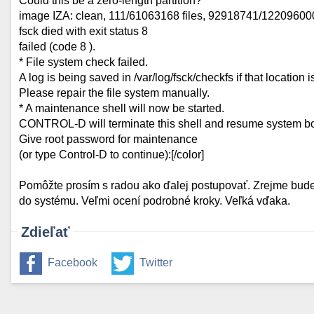
Could this be a zero-length partition?
image IZA: clean, 111/61063168 files, 92918741/12209600
fsck died with exit status 8
failed (code 8 ).
* File system check failed.
A log is being saved in /var/log/fsck/checkfs if that location i
Please repair the file system manually.
* A maintenance shell will now be started.
CONTROL-D will terminate this shell and resume system bo
Give root password for maintenance
(or type Control-D to continue):[/color]
Pomôžte prosím s radou ako ďalej postupovať. Zrejme bude 
do systému. Veľmi ocení podrobné kroky. Veľká vďaka.
Zdieľať
Facebook
Twitter