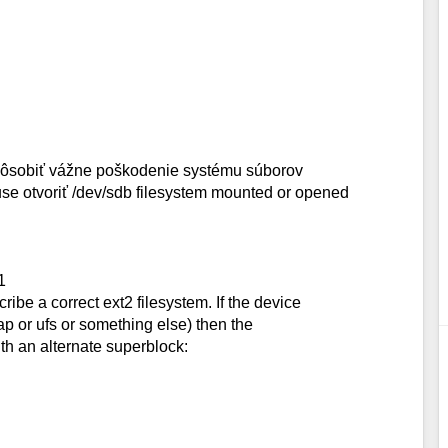
spôsobiť vážne poškodenie systému súborov
use otvoriť /dev/sdb filesystem mounted or opened
1
ibe a correct ext2 filesystem. If the device
wap or ufs or something else) then the
th an alternate superblock: