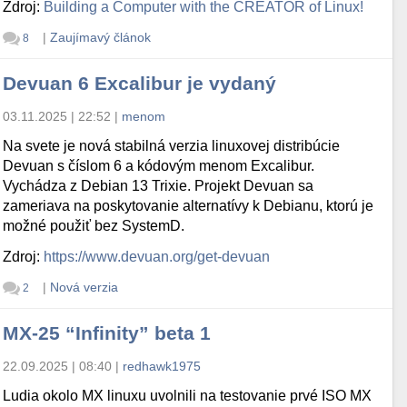
Zdroj:
Building a Computer with the CREATOR of Linux!
|
Zaujímavý článok
8
Devuan 6 Excalibur je vydaný
03.11.2025 | 22:52
|
menom
Na svete je nová stabilná verzia linuxovej distribúcie
Devuan s číslom 6 a kódovým menom Excalibur.
Vychádza z Debian 13 Trixie. Projekt Devuan sa
zameriava na poskytovanie alternatívy k Debianu, ktorú je
možné použiť bez SystemD.
Zdroj:
https://www.devuan.org/get-devuan
|
Nová verzia
2
MX-25 “Infinity” beta 1
22.09.2025 | 08:40
|
redhawk1975
Ludia okolo MX linuxu uvolnili na testovanie prvé ISO MX