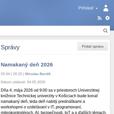
Prihlásiť
Správy
Pridať správu
Namakaný deň 2026
20.04 | 20:25
|
Miroslav Bendík
Dátum udalosti:
04.05.2026
Dňa 4. mája 2026 od 9:00 sa v priestoroch Univerzitnej
knižnice Technickej univerzity v Košiciach bude konať
namakaný deň, teda deň nabitý prednáškami a
workshopmi o vzdelávaní v IT, programovaní,
mikrokontroléroch, AI, bezpečnosti, IoT a o ďalších témach.