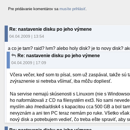
Pre pridávanie komentárov sa
musíte prihlásiť
.
Re: nastavenie disku po jeho výmene
04.04.2009 | 13:54
a co je tam? raid? lvm? alebo holy disk? je to novy disk? a
Re: nastavenie disku po jeho výmene
04.04.2009 | 17:09
Včera večer, keď som to písal, som už zaspával, takže sú 
zvýraznenie si netreba všímať, iba môžu dopliesť.
Na servise nemajú skúsenosti s Linuxom (nie s Windowsom,
ho naformátovali z CD na filesystém ext3. No sami nevedeli
myslím ako /media/disk4 s kapacitou cca 500 GB a bol tam
nevyznám a ani ten PC teraz nemám po ruke. Všetko však 
nový disk a potrebujem vedieť, čo treba ešte spraviť, aby