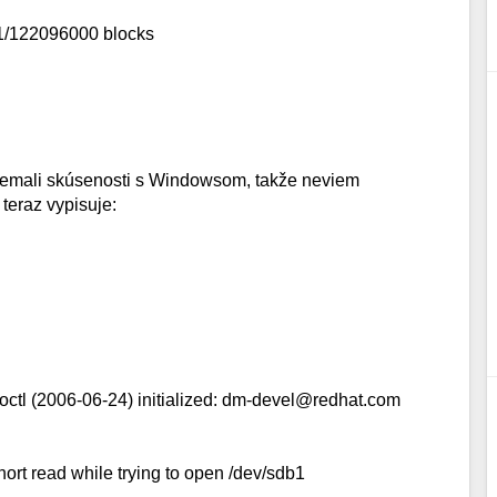
41/122096000 blocks
 nemali skúsenosti s Windowsom, takže neviem
 teraz vypisuje:
octl (2006-06-24) initialized: dm-devel@redhat.com
short read while trying to open /dev/sdb1