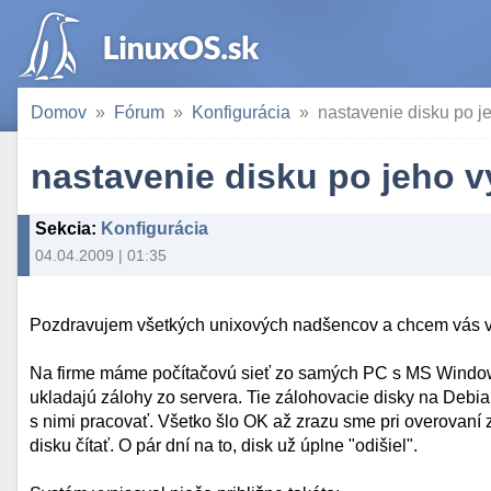
Domov
Fórum
Konfigurácia
nastavenie disku po 
nastavenie disku po jeho 
Sekcia
:
Konfigurácia
04.04.2009 | 01:35
Pozdravujem všetkých unixových nadšencov a chcem vás ve
Na firme máme počítačovú sieť zo samých PC s MS Windo
ukladajú zálohy zo servera. Tie zálohovacie disky na De
s nimi pracovať. Všetko šlo OK až zrazu sme pri overovaní 
disku čítať. O pár dní na to, disk už úplne "odišiel".