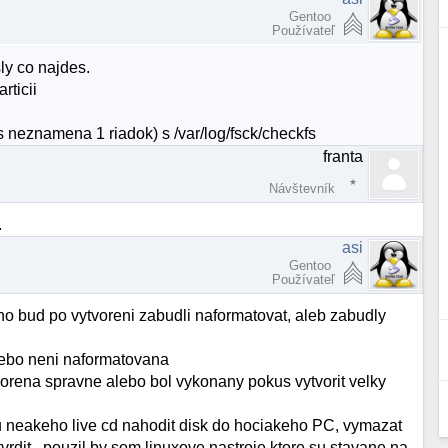
Gentoo
Používateľ
ly co najdes.
rticii
 neznamena 1 riadok) s /var/log/fsck/checkfs
franta
Návštevník
.
asi
Gentoo
Používateľ
 ho bud po vytvoreni zabudli naformatovat, aleb zabudly
alebo neni naformatovana
tvorena spravne alebo bol vykonany pokus vytvorit velky
neakeho live cd nahodit disk do hociakeho PC, vymazat
potvrdit.. pouzil by som linuxove nastroje ktore su stavane na