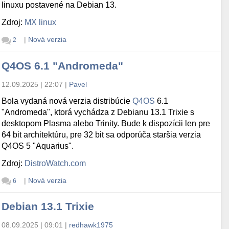
linuxu postavené na Debian 13.
Zdroj:
MX linux
|
Nová verzia
2
Q4OS 6.1 "Andromeda"
12.09.2025 | 22:07
|
Pavel
Bola vydaná nová verzia distribúcie
Q4OS
6.1
"Andromeda", ktorá vychádza z Debianu 13.1 Trixie s
desktopom Plasma alebo Trinity. Bude k dispozícii len pre
64 bit architektúru, pre 32 bit sa odporúča staršia verzia
Q4OS 5 "Aquarius".
Zdroj:
DistroWatch.com
|
Nová verzia
6
Debian 13.1 Trixie
08.09.2025 | 09:01
|
redhawk1975