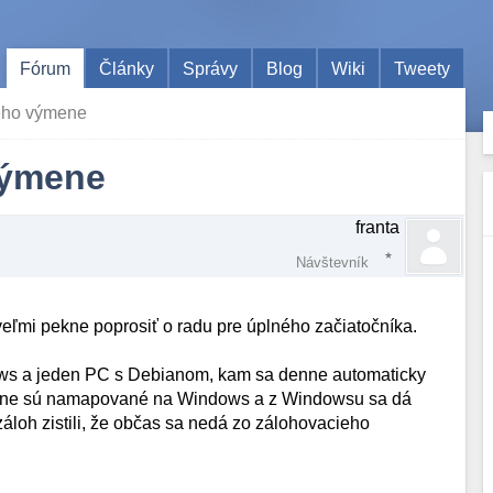
Fórum
Články
Správy
Blog
Wiki
Tweety
jeho výmene
výmene
franta
Návštevník
ľmi pekne poprosiť o radu pre úplného začiatočníka.
ws a jeden PC s Debianom, kam sa denne automaticky
biane sú namapované na Windows a z Windowsu sa dá
záloh zistili, že občas sa nedá zo zálohovacieho