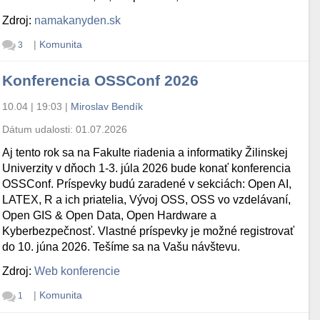
Zdroj:
namakanyden.sk
|
Komunita
3
Konferencia OSSConf 2026
10.04 | 19:03
|
Miroslav Bendík
Dátum udalosti:
01.07.2026
Aj tento rok sa na Fakulte riadenia a informatiky Žilinskej
Univerzity v dňoch 1-3. júla 2026 bude konať konferencia
OSSConf. Príspevky budú zaradené v sekciách: Open AI,
LATEX, R a ich priatelia, Vývoj OSS, OSS vo vzdelávaní,
Open GIS & Open Data, Open Hardware a
Kyberbezpečnosť. Vlastné príspevky je možné registrovať
do 10. júna 2026. Tešíme sa na Vašu návštevu.
Zdroj:
Web konferencie
|
Komunita
1