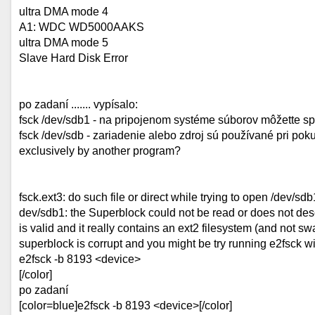
ultra DMA mode 4
A1: WDC WD5000AAKS
ultra DMA mode 5
Slave Hard Disk Error
po zadaní ....... vypísalo:
fsck /dev/sdb1 - na pripojenom systéme súborov môžette 
fsck /dev/sdb - zariadenie alebo zdroj sú používané pri pok
exclusively by another program?
fsck.ext3: do such file or direct while trying to open /dev/sdb
dev/sdb1: the Superblock could not be read or does not descr
is valid and it really contains an ext2 filesystem (and not s
superblock is corrupt and you might be try running e2fsck wi
e2fsck -b 8193 <device>
[/color]
po zadaní
[color=blue]e2fsck -b 8193 <device>[/color]