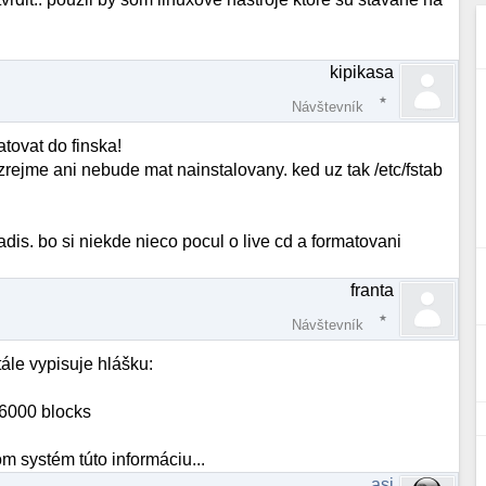
kipikasa
Návštevník
tovat do finska!
zrejme ani nebude mat nainstalovany. ked uz tak /etc/fstab
is. bo si niekde nieco pocul o live cd a formatovani
franta
Návštevník
ále vypisuje hlášku:
96000 blocks
m systém túto informáciu...
asi