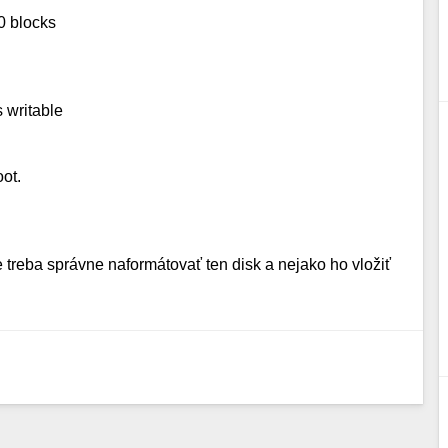
0 blocks
s writable
ot.
treba správne naformátovať ten disk a nejako ho vložiť