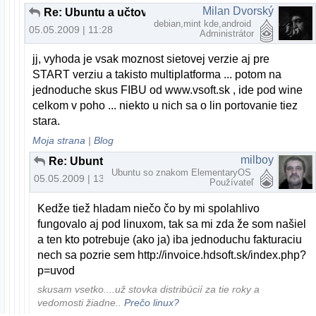
Milan Dvorský
Re: Ubuntu a učtovnicky program
debian,mint kde,android
05.05.2009 | 11:28
Administrátor
jj, vyhoda je vsak moznost sietovej verzie aj pre
START verziu a takisto multiplatforma ... potom na
jednoduche skus FIBU od www.vsoft.sk , ide pod wine
celkom v poho ... niekto u nich sa o lin portovanie tiez
stara.
Moja strana
|
Blog
milboy
Re: Ubuntu a učtovnicky program
Ubuntu so znakom ElementaryOS
05.05.2009 | 13:37
Používateľ
Kedže tiež hladam niečo čo by mi spolahlivo
fungovalo aj pod linuxom, tak sa mi zda že som našiel
a ten kto potrebuje (ako ja) iba jednoduchu fakturaciu
nech sa pozrie sem http://invoice.hdsoft.sk/index.php?
p=uvod
skusam vsetko....už stovka distribúcií za tie roky a
vedomosti žiadne..
Prečo linux?