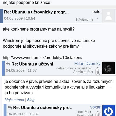
nejake podporne kniznice
peto
Re: Ubuntu a učtovnicky program
04.05.2009 | 10:54
Návštevník
ake konkretne programy mas na mysli?
Winstrom je top riesenie pre uctovnictvo na Linuxe
podporuje aj slkovenske zakony pre firmy...
http://www.winstrom.cz/produkty/10/stazeni/
Milan Dvorský
Re: Ubuntu a učtovnicky program
debian,mint kde,android
04.05.2009 | 11:07
Administrátor
je dokonca v jave, pravidelne aktualizovane, za rozumnych
podmienok a vyvojari komunikuju aktivne aj s linuxakmi ...
ja ho pouzivam
Moja strana
|
Blog
voxar
Re: Ubuntu a učtovnicky program
Linux Mint,
04.05.2009 | 16:37
Používateľ