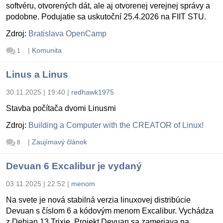
softvéru, otvorených dát, ale aj otvorenej verejnej správy a
podobne. Podujatie sa uskutoční 25.4.2026 na FIIT STU.
Zdroj:
Bratislava OpenCamp
|
Komunita
1
Linus a Linus
30.11.2025 | 19:40
|
redhawk1975
Stavba počítača dvomi Linusmi
Zdroj:
Building a Computer with the CREATOR of Linux!
|
Zaujímavý článok
8
Devuan 6 Excalibur je vydaný
03.11.2025 | 22:52
|
menom
Na svete je nová stabilná verzia linuxovej distribúcie
Devuan s číslom 6 a kódovým menom Excalibur. Vychádza
z Debian 13 Trixie. Projekt Devuan sa zameriava na