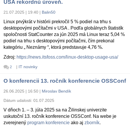
USA rekordnú úroveň.
21.07.2025 | 19:40
|
Balin50
Linux prvýkrát v histórii prekročil 5 % podiel na trhu s
desktopovými počítačmi v USA . Podľa globálnych štatistík
spoločnosti StatCounter za jún 2025 má Linux teraz 5,04 %
podiel na trhu s desktopovými počítačmi, čím prekonal
kategóriu „ Neznámy “, ktorá predstavuje 4,76 %.
Zdroj:
https://news.itsfoss.com/linux-desktop-usage-usa/
|
IT novinky
2
O konferencii 13. ročník konferencie OSSConf
26.06.2025 | 16:50
|
Miroslav Bendík
Dátum udalosti:
01.07.2025
V dňoch 1. – 3. júla 2025 sa na Žilinskej univerzite
uskutoční 13. ročník konferencie OSSConf. Na webe je
zverejnený
program konferencie
ako aj
zborník
.