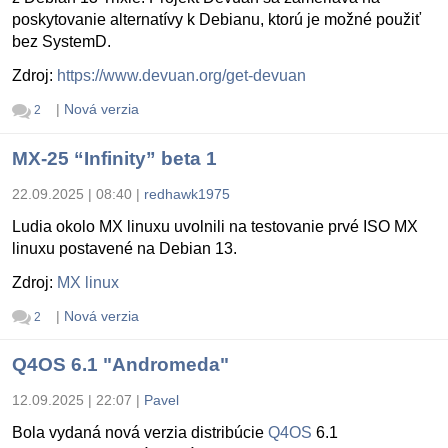
poskytovanie alternatívy k Debianu, ktorú je možné použiť
bez SystemD.
Zdroj:
https://www.devuan.org/get-devuan
|
Nová verzia
2
MX-25 “Infinity” beta 1
22.09.2025 | 08:40
|
redhawk1975
Ludia okolo MX linuxu uvolnili na testovanie prvé ISO MX
linuxu postavené na Debian 13.
Zdroj:
MX linux
|
Nová verzia
2
Q4OS 6.1 "Andromeda"
12.09.2025 | 22:07
|
Pavel
Bola vydaná nová verzia distribúcie
Q4OS
6.1