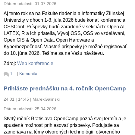
Dátum udalosti:
01.07.2026
Aj tento rok sa na Fakulte riadenia a informatiky Žilinskej
Univerzity v dňoch 1-3. júla 2026 bude konať konferencia
OSSConf. Príspevky budú zaradené v sekciách: Open AI,
LATEX, R a ich priatelia, Vývoj OSS, OSS vo vzdelávaní,
Open GIS & Open Data, Open Hardware a
Kyberbezpečnosť. Vlastné príspevky je možné registrovať
do 10. júna 2026. Tešíme sa na Vašu návštevu.
Zdroj:
Web konferencie
|
Komunita
1
Prihláste prednášku na 4. ročník OpenCamp
24.01 | 14:45
|
MarekGalinski
Dátum udalosti:
25.04.2026
Štvrtý ročník Bratislava OpenCamp pozná svoj termín a je
spustená možnosť prihlasovať príspevky. Podujatie sa
zameriava na témy otvorených technológii, otvoreného