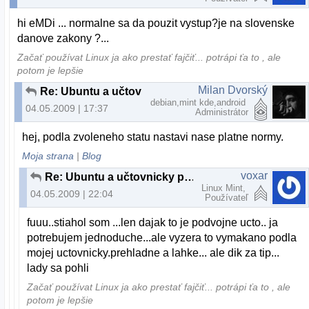
hi eMDi ... normalne sa da pouzit vystup?je na slovenske
danove zakony ?...
Začať používat Linux ja ako prestať fajčiť... potrápi ťa to , ale
potom je lepšie
Milan Dvorský
Re: Ubuntu a učtovnicky program
debian,mint kde,android
04.05.2009 | 17:37
Administrátor
hej, podla zvoleneho statu nastavi nase platne normy.
Moja strana
|
Blog
voxar
Re: Ubuntu a učtovnicky program
Linux Mint,
04.05.2009 | 22:04
Používateľ
fuuu..stiahol som ...len dajak to je podvojne ucto.. ja
potrebujem jednoduche...ale vyzera to vymakano podla
mojej uctovnicky.prehladne a lahke... ale dik za tip...
lady sa pohli
Začať používat Linux ja ako prestať fajčiť... potrápi ťa to , ale
potom je lepšie