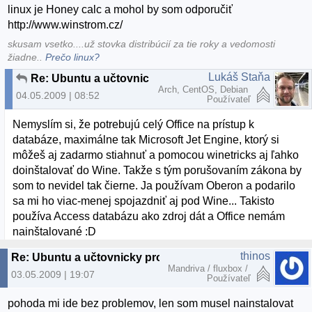
linux je Honey calc a mohol by som odporučiť
http://www.winstrom.cz/
skusam vsetko....už stovka distribúcií za tie roky a vedomosti
žiadne..
Prečo linux?
Lukáš Staňa
Re: Ubuntu a učtovnicky program
Arch, CentOS, Debian
04.05.2009 | 08:52
Používateľ
Nemyslím si, že potrebujú celý Office na prístup k
databáze, maximálne tak Microsoft Jet Engine, ktorý si
môžeš aj zadarmo stiahnuť a pomocou winetricks aj ľahko
doinštalovať do Wine. Takže s tým porušovaním zákona by
som to nevidel tak čierne. Ja používam Oberon a podarilo
sa mi ho viac-menej spojazdniť aj pod Wine... Takisto
používa Access databázu ako zdroj dát a Office nemám
nainštalované :D
thinos
Re: Ubuntu a učtovnicky program
Mandriva / fluxbox /
03.05.2009 | 19:07
Používateľ
pohoda mi ide bez problemov, len som musel nainstalovat