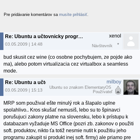
Pre pridávanie komentárov sa
musíte prihlásiť
.
xenol
Re: Ubuntu a učtovnicky program
03.05.2009 | 14:48
Návštevník
bud skusit cez wine (co osobne pochybujem, ze pojde ako
ma), alebo potom virtualizacia cez virtualbox a seamless
mode.
milboy
Re: Ubuntu a učtovnicky program
Ubuntu so znakom ElementaryOS
03.05.2009 | 15:13
Používateľ
MRP som použival ešte minulý rok a šlapalo uplne
spolahlivo.. Kros skušať nemusiš, lebo su to špinavci
porušujuci zakony platne na slovensku, lebo k prístupu k
databazam vyžaduje MS Office (pozri zb. zakonov o použiti
soft. produktov, nikto ťa totiž nesmie nutit k použitiu jeho
programu zakupit si produkt inej soft. firmy) ale priamo pre