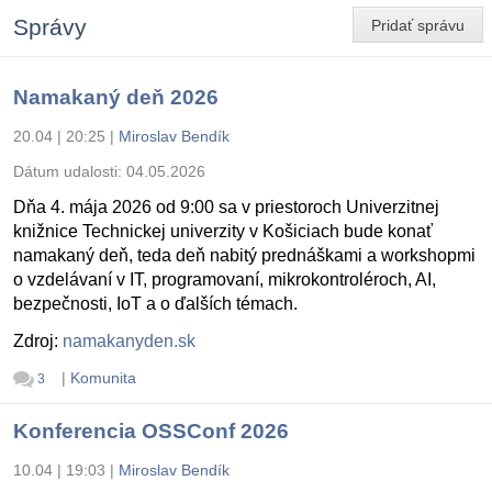
Správy
Pridať správu
Namakaný deň 2026
20.04 | 20:25
|
Miroslav Bendík
Dátum udalosti:
04.05.2026
Dňa 4. mája 2026 od 9:00 sa v priestoroch Univerzitnej
knižnice Technickej univerzity v Košiciach bude konať
namakaný deň, teda deň nabitý prednáškami a workshopmi
o vzdelávaní v IT, programovaní, mikrokontroléroch, AI,
bezpečnosti, IoT a o ďalších témach.
Zdroj:
namakanyden.sk
|
Komunita
3
Konferencia OSSConf 2026
10.04 | 19:03
|
Miroslav Bendík