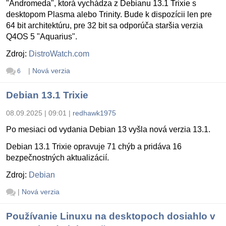
"Andromeda", ktorá vychádza z Debianu 13.1 Trixie s
desktopom Plasma alebo Trinity. Bude k dispozícii len pre
64 bit architektúru, pre 32 bit sa odporúča staršia verzia
Q4OS 5 "Aquarius".
Zdroj:
DistroWatch.com
|
Nová verzia
6
Debian 13.1 Trixie
08.09.2025 | 09:01
|
redhawk1975
Po mesiaci od vydania Debian 13 vyšla nová verzia 13.1.
Debian 13.1 Trixie opravuje 71 chýb a pridáva 16
bezpečnostných aktualizácií.
Zdroj:
Debian
|
Nová verzia
Používanie Linuxu na desktopoch dosiahlo v