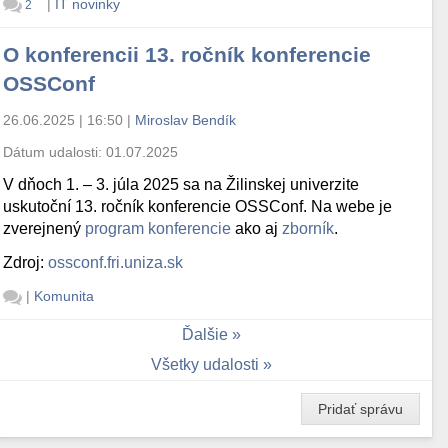
|
IT novinky
2
O konferencii 13. ročník konferencie
OSSConf
26.06.2025 | 16:50
|
Miroslav Bendík
Dátum udalosti:
01.07.2025
V dňoch 1. – 3. júla 2025 sa na Žilinskej univerzite
uskutoční 13. ročník konferencie OSSConf. Na webe je
zverejnený
program konferencie
ako aj
zborník
.
Zdroj:
ossconf.fri.uniza.sk
|
Komunita
Ďalšie
Všetky udalosti
Pridať správu