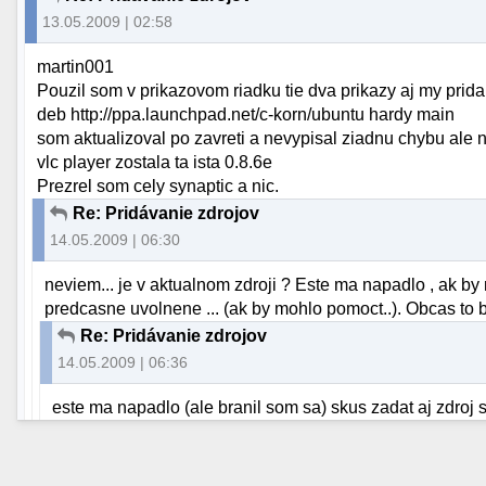
13.05.2009 | 02:58
martin001
Pouzil som v prikazovom riadku tie dva prikazy aj my prid
deb http://ppa.launchpad.net/c-korn/ubuntu hardy main
som aktualizoval po zavreti a nevypisal ziadnu chybu ale
vlc player zostala ta ista 0.8.6e
Prezrel som cely synaptic a nic.
Re: Pridávanie zdrojov
14.05.2009 | 06:30
neviem... je v aktualnom zdroji ? Este ma napadlo , ak by 
predcasne uvolnene ... (ak by mohlo pomoct..). Obcas to 
Re: Pridávanie zdrojov
14.05.2009 | 06:36
este ma napadlo (ale branil som sa) skus zadat aj zdroj sr