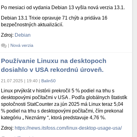
Po mesiaci od vydania Debian 13 vyšla nová verzia 13.1.
Debian 13.1 Trixie opravuje 71 chýb a pridáva 16
bezpečnostných aktualizácií.
Zdroj:
Debian
|
Nová verzia
Používanie Linuxu na desktopoch
dosiahlo v USA rekordnú úroveň.
21.07.2025 | 19:40
|
Balin50
Linux prvýkrát v histórii prekročil 5 % podiel na trhu s
desktopovými počítačmi v USA . Podľa globálnych štatistík
spoločnosti StatCounter za jún 2025 má Linux teraz 5,04
% podiel na trhu s desktopovými počítačmi, čím prekonal
kategóriu „ Neznámy “, ktorá predstavuje 4,76 %.
Zdroj:
https://news.itsfoss.com/linux-desktop-usage-usa/