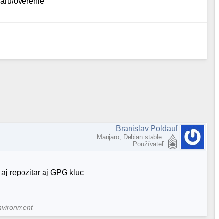
waru/overenie
Branislav Poldauf
Manjaro, Debian stable
Používateľ
 aj repozitar aj GPG kluc
nvironment