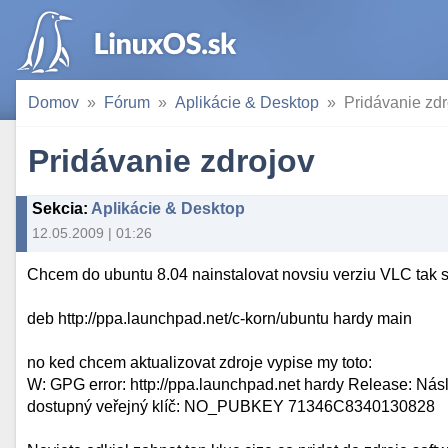
Domov
Fórum
Aplikácie & Desktop
Pridávanie zdr
Pridávanie zdrojov
Sekcia
:
Aplikácie & Desktop
12.05.2009 | 01:26
Chcem do ubuntu 8.04 nainstalovat novsiu verziu VLC tak so
deb http://ppa.launchpad.net/c-korn/ubuntu hardy main
no ked chcem aktualizovat zdroje vypise my toto:
W: GPG error: http://ppa.launchpad.net hardy Release: Násl
dostupný veřejný klíč: NO_PUBKEY 71346C8340130828