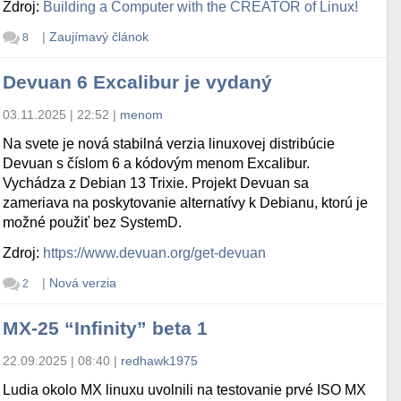
Zdroj:
Building a Computer with the CREATOR of Linux!
|
Zaujímavý článok
8
Devuan 6 Excalibur je vydaný
03.11.2025 | 22:52
|
menom
Na svete je nová stabilná verzia linuxovej distribúcie
Devuan s číslom 6 a kódovým menom Excalibur.
Vychádza z Debian 13 Trixie. Projekt Devuan sa
zameriava na poskytovanie alternatívy k Debianu, ktorú je
možné použiť bez SystemD.
Zdroj:
https://www.devuan.org/get-devuan
|
Nová verzia
2
MX-25 “Infinity” beta 1
22.09.2025 | 08:40
|
redhawk1975
Ludia okolo MX linuxu uvolnili na testovanie prvé ISO MX