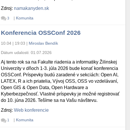
Zdroj:
namakanyden.sk
|
Komunita
3
Konferencia OSSConf 2026
10.04 | 19:03
|
Miroslav Bendík
Dátum udalosti:
01.07.2026
Aj tento rok sa na Fakulte riadenia a informatiky Žilinskej
Univerzity v dňoch 1-3. júla 2026 bude konať konferencia
OSSConf. Príspevky budú zaradené v sekciách: Open AI,
LATEX, R a ich priatelia, Vývoj OSS, OSS vo vzdelávaní,
Open GIS & Open Data, Open Hardware a
Kyberbezpečnosť. Vlastné príspevky je možné registrovať
do 10. júna 2026. Tešíme sa na Vašu návštevu.
Zdroj:
Web konferencie
|
Komunita
1