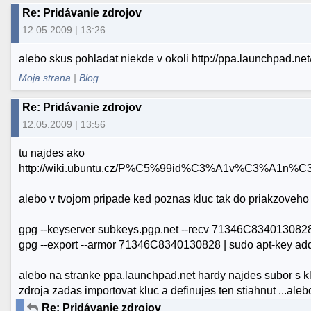
Re: Pridávanie zdrojov
12.05.2009 | 13:26
alebo skus pohladat niekde v okoli http://ppa.launchpad.net
Moja strana
|
Blog
Re: Pridávanie zdrojov
12.05.2009 | 13:56
tu najdes ako
http://wiki.ubuntu.cz/P%C5%99id%C3%A1v%C3%A1n
alebo v tvojom pripade ked poznas kluc tak do priakzoveho 
gpg --keyserver subkeys.pgp.net --recv 71346C834013082
gpg --export --armor 71346C8340130828 | sudo apt-key add
alebo na stranke ppa.launchpad.net hardy najdes subor s k
zdroja zadas importovat kluc a definujes ten stiahnut ...alebo
Re: Pridávanie zdrojov