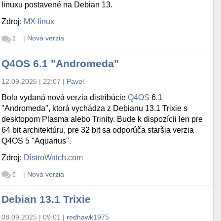
linuxu postavené na Debian 13.
Zdroj:
MX linux
|
Nová verzia
2
Q4OS 6.1 "Andromeda"
12.09.2025 | 22:07
|
Pavel
Bola vydaná nová verzia distribúcie
Q4OS
6.1
"Andromeda", ktorá vychádza z Debianu 13.1 Trixie s
desktopom Plasma alebo Trinity. Bude k dispozícii len pre
64 bit architektúru, pre 32 bit sa odporúča staršia verzia
Q4OS 5 "Aquarius".
Zdroj:
DistroWatch.com
|
Nová verzia
6
Debian 13.1 Trixie
08.09.2025 | 09:01
|
redhawk1975