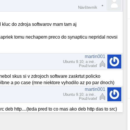
Návštevník
al kluc do zdroja softwarov mam tam aj
 napriek tomu nechapem preco do synapticu nepridal novsi
martin001
Ubuntu 9.10; a iné..
Používateľ
nebol skus si v zdrojoch software zaskrtut policko
blbne a po case (mne niektore vyhodilo az po par dnoch)
martin001
Ubuntu 9.10; a iné..
Používateľ
c deb http....(teda pred to co mas ako deb http das to src)