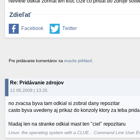
Neviete odkial zohnat ten kluc cize co pridat do zdroje soft
Zdieľať
Facebook
Twitter
Pre pridávanie komentárov sa
musíte prihlásiť
.
Re: Pridávanie zdrojov
12.05.2009 | 13:25
no zvacsa byva tam odkial si zobral dany repozitar
casto byva uvedeny aj prikaz do konzoly ktory za teba prida
hladaj len na stranke odkial mast ten "ciel" repozitaru
Linux: the operating system with a CLUE... Command Line User E