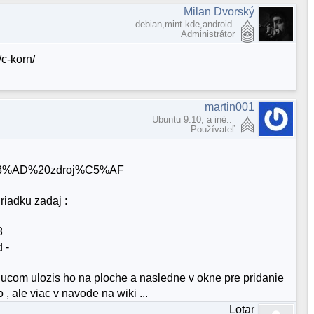
Milan Dvorský
debian,mint kde,android
Administrátor
/c-korn/
martin001
Ubuntu 9.10; a iné..
Používateľ
%C3%AD%20zdroj%C5%AF
riadku zadaj :
8
 -
lucom ulozis ho na ploche a nasledne v okne pre pridanie
 , ale viac v navode na wiki ...
Lotar