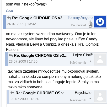
som win 7 nekopíroval)?
Chat
Tommy Angelo
Re: Google CHROME OS v2.00 beta
26.07.2009 | 13:32
Používateľ
on ma tak system vazne dlho nastaveny. Ono je to len
nevedomost, ale linux bol prvy kto prisiel s Eye Candy.
Napr. vtedajsi Beryl a Compiz, a dneskajsi kral Compiz
Fusion...
Lojzo Čistič
Re: Google CHROME OS v2.00 beta
26.07.2009 | 17:50
Návštevník
tak nech zazaluje mrkwosoft ze mu okopiroval system.
hahahaha skoda ze compiz mnohym nefunguje tak ako
ma. vo vidlach to bohuzial funguje lepsie. 3 roky to ma
tazko takto spravene
Psychiater
Re: Google CHROME OS v2.00 beta
26.07.2009 | 18:26
Návštevník