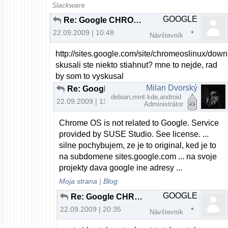
Slackware
GOOGLE
Re: Google CHROME OS v2.00 beta
22.09.2009 | 10:48
Návštevník
http://sites.google.com/site/chromeoslinux/dow
skusali ste niekto stiahnut? mne to nejde, rad
by som to vyskusal
Milan Dvorský
Re: Google CHROME OS v2.00 beta
debian,mint kde,android
22.09.2009 | 11:41
Administrátor
Chrome OS is not related to Google. Service
provided by SUSE Studio. See license. ...
silne pochybujem, ze je to original, ked je to
na subdomene sites.google.com ... na svoje
projekty dava google ine adresy ...
Moja strana
|
Blog
GOOGLE
Re: Google CHROME OS v2.00 beta
22.09.2009 | 20:35
Návštevník