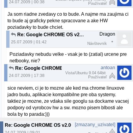
24.07.2009 | 00:38
Používateľ
Ja som riadne zvedavy co to bude. A najme ma zaujima ci
to bude aj graficky pekne spracovane a ake HW
poziadavky to bude chciet.
Dragon
Re: Google CHROME OS v2.00 beta
25.07.2009 | 01:42
Návštevník
Poziadavky nebudu velke - vsak je to (zatial) urcene pre
netbooky, nie?
antoan
Re: Google CHROME OS v2.00 beta
Vista/Ubuntu 9.04 64bit
24.07.2009 | 17:38
Používateľ
sice neviem, ci je to mozne ale ked ma chrome linuxove
jadro budu, aplikacie kompatibilne pre oba systemy.
taktiez je mozne, ze vdaka sile googlu sa dockame vacsej
podpory od vyrobcov hw a sw. mozno pisem blbosti ale
bola by to parada:)))
[zmazany_uzivatel]
Re: Google CHROME OS v2.00 beta
24.07.2009 | 09:01