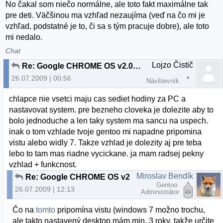
No čakal som niečo normálne, ale toto fakt maximálne tak
pre deti. Väčšinou ma vzhľad nezaujíma (veď na čo mi je
vzhľad, podstatné je to, či sa s tým pracuje dobre), ale toto
mi nedalo.
Chat
Lojzo Čistič
Re: Google CHROME OS v2.00 beta
26.07.2009 | 00:56
Návštevník
chlapce nie vsetci maju cas sediet hodiny za PC a
nastavovat system. pre bezneho cloveka je dolezite aby to
bolo jednoduche a len taky system ma sancu na uspech.
inak o tom vzhlade tvoje gentoo mi napadne pripomina
vistu alebo widly 7. Takze vzhlad je dolezity aj pre teba
lebo to tam mas riadne vycickane. ja mam radsej pekny
vzhlad + funkcnost.
Miroslav Bendík
Re: Google CHROME OS v2.00 beta
Gentoo
26.07.2009 | 12:13
Administrátor
Čo na
tomto
pripomína vistu (windows 7 možno trochu,
ale takto nastavený desktop mám min. 3 roky, takže určite