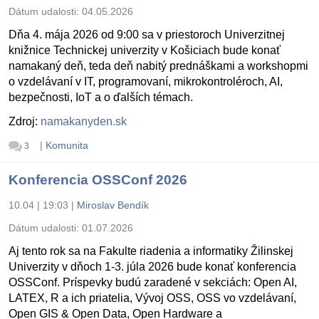
Dátum udalosti:
04.05.2026
Dňa 4. mája 2026 od 9:00 sa v priestoroch Univerzitnej
knižnice Technickej univerzity v Košiciach bude konať
namakaný deň, teda deň nabitý prednáškami a workshopmi
o vzdelávaní v IT, programovaní, mikrokontroléroch, AI,
bezpečnosti, IoT a o ďalších témach.
Zdroj:
namakanyden.sk
|
Komunita
3
Konferencia OSSConf 2026
10.04 | 19:03
|
Miroslav Bendík
Dátum udalosti:
01.07.2026
Aj tento rok sa na Fakulte riadenia a informatiky Žilinskej
Univerzity v dňoch 1-3. júla 2026 bude konať konferencia
OSSConf. Príspevky budú zaradené v sekciách: Open AI,
LATEX, R a ich priatelia, Vývoj OSS, OSS vo vzdelávaní,
Open GIS & Open Data, Open Hardware a