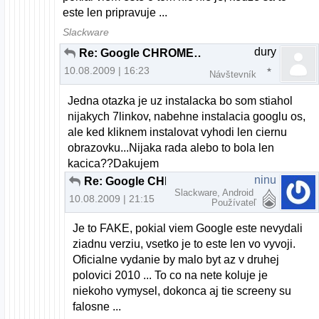
este len pripravuje ...
Slackware
dury
Re: Google CHROME OS v2.00 beta
10.08.2009 | 16:23
Návštevník
Jedna otazka je uz instalacka bo som stiahol
nijakych 7linkov, nabehne instalacia googlu os,
ale ked kliknem instalovat vyhodi len ciernu
obrazovku...Nijaka rada alebo to bola len
kacica??Dakujem
ninu
Re: Google CHROME OS v2.00 beta
Slackware, Android
10.08.2009 | 21:15
Používateľ
Je to FAKE, pokial viem Google este nevydali
ziadnu verziu, vsetko je to este len vo vyvoji.
Oficialne vydanie by malo byt az v druhej
polovici 2010 ... To co na nete koluje je
niekoho vymysel, dokonca aj tie screeny su
falosne ...