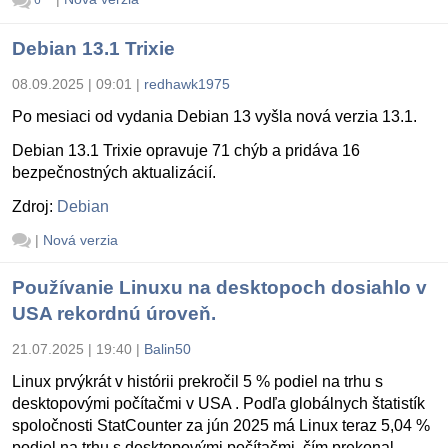
6
Debian 13.1 Trixie
08.09.2025 | 09:01
|
redhawk1975
Po mesiaci od vydania Debian 13 vyšla nová verzia 13.1.
Debian 13.1 Trixie opravuje 71 chýb a pridáva 16
bezpečnostných aktualizácií.
Zdroj:
Debian
|
Nová verzia
Používanie Linuxu na desktopoch dosiahlo v
USA rekordnú úroveň.
21.07.2025 | 19:40
|
Balin50
Linux prvýkrát v histórii prekročil 5 % podiel na trhu s
desktopovými počítačmi v USA . Podľa globálnych štatistík
spoločnosti StatCounter za jún 2025 má Linux teraz 5,04 %
podiel na trhu s desktopovými počítačmi, čím prekonal