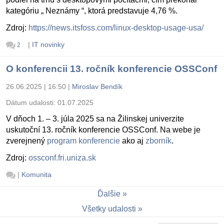
kategóriu „ Neznámy “, ktorá predstavuje 4,76 %.
Zdroj:
https://news.itsfoss.com/linux-desktop-usage-usa/
|
IT novinky
2
O konferencii 13. ročník konferencie OSSConf
26.06.2025 | 16:50
|
Miroslav Bendík
Dátum udalosti:
01.07.2025
V dňoch 1. – 3. júla 2025 sa na Žilinskej univerzite
uskutoční 13. ročník konferencie OSSConf. Na webe je
zverejnený
program konferencie
ako aj
zborník
.
Zdroj:
ossconf.fri.uniza.sk
|
Komunita
Ďalšie
Všetky udalosti