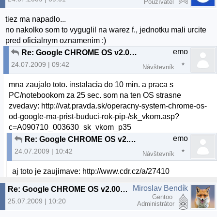
Používateľ
tiez ma napadlo...
no nakolko som to vyguglil na warez f., jednotku mali urcite
pred oficialnym oznamenim :)
emo
Re: Google CHROME OS v2.00 beta
24.07.2009 | 09:42
Návštevník
mna zaujalo toto. instalacia do 10 min. a praca s
PC/notebookom za 25 sec. som na ten OS strasne
zvedavy: http://vat.pravda.sk/operacny-system-chrome-os-
od-google-ma-prist-buduci-rok-pip-/sk_vkom.asp?
c=A090710_003630_sk_vkom_p35
emo
Re: Google CHROME OS v2.00 beta
24.07.2009 | 10:42
Návštevník
aj toto je zaujimave: http://www.cdr.cz/a/27410
Miroslav Bendík
Re: Google CHROME OS v2.00 beta
Gentoo
25.07.2009 | 10:20
Administrátor