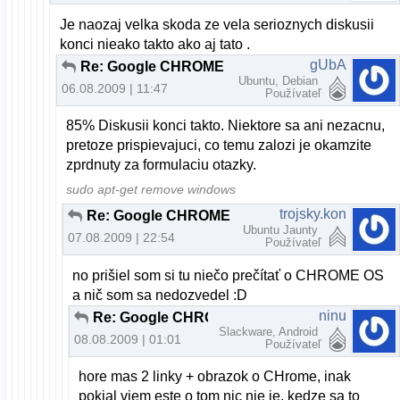
Je naozaj velka skoda ze vela serioznych diskusii
konci nieako takto ako aj tato .
gUbA
Re: Google CHROME OS v2.00 beta
Ubuntu, Debian
06.08.2009 | 11:47
Používateľ
85% Diskusii konci takto. Niektore sa ani nezacnu,
pretoze prispievajuci, co temu zalozi je okamzite
zprdnuty za formulaciu otazky.
sudo apt-get remove windows
trojsky.kon
Re: Google CHROME OS v2.00 beta
Ubuntu Jaunty
07.08.2009 | 22:54
Používateľ
no prišiel som si tu niečo prečítať o CHROME OS
a nič som sa nedozvedel :D
ninu
Re: Google CHROME OS v2.00 beta
Slackware, Android
08.08.2009 | 01:01
Používateľ
hore mas 2 linky + obrazok o CHrome, inak
pokial viem este o tom nic nie je, kedze sa to