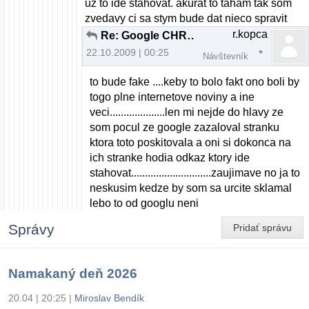
uz to ide stahovat. akurat to taham tak som
zvedavy ci sa stym bude dat nieco spravit
r.kopca
Re: Google CHROME OS v2.00 beta
22.10.2009 | 00:25
Návštevník
to bude fake ....keby to bolo fakt ono boli by
togo plne internetove noviny a ine
veci....................len mi nejde do hlavy ze
som pocul ze google zazaloval stranku
ktora toto poskitovala a oni si dokonca na
ich stranke hodia odkaz ktory ide
stahovat.............................zaujimave no ja to
neskusim kedze by som sa urcite sklamal
lebo to od googlu neni
Správy
Pridať správu
Namakaný deň 2026
20.04 | 20:25
|
Miroslav Bendík