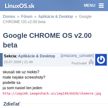
MENU
Domov
Fórum
Aplikácie & Desktop
Google
CHROME OS v2.00 beta
Google CHROME OS v2.00
beta
[zmazany_uzivatel]
Sekcia
:
Aplikácie & Desktop
23.07.2009 | 21:49
Používateľ
skusali ste uz niekto?
mate nejake screeshoty?
podelte sa
ja som nasiel len jeden
http://img140.imageshack.us/img140/6420/chomore.jpg
Zdieľať