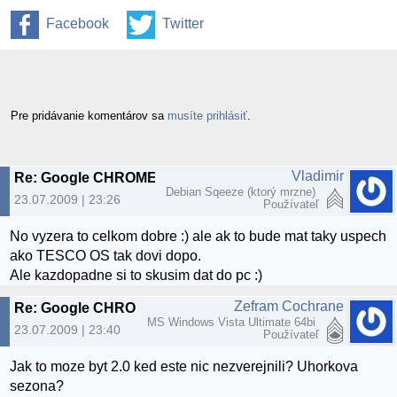
Facebook
Twitter
Pre pridávanie komentárov sa
musíte prihlásiť
.
Vladimir
Re: Google CHROME OS v2.00 beta
Debian Sqeeze (ktorý mrzne)
23.07.2009 | 23:26
Používateľ
No vyzera to celkom dobre :) ale ak to bude mat taky uspech
ako TESCO OS tak dovi dopo.
Ale kazdopadne si to skusim dat do pc :)
Zefram Cochrane
Re: Google CHROME OS v2.00 beta
MS Windows Vista Ultimate 64bi
23.07.2009 | 23:40
Používateľ
Jak to moze byt 2.0 ked este nic nezverejnili? Uhorkova
sezona?