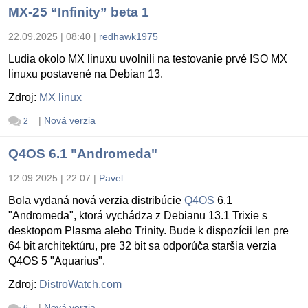
MX-25 “Infinity” beta 1
22.09.2025 | 08:40
|
redhawk1975
Ludia okolo MX linuxu uvolnili na testovanie prvé ISO MX
linuxu postavené na Debian 13.
Zdroj:
MX linux
|
Nová verzia
2
Q4OS 6.1 "Andromeda"
12.09.2025 | 22:07
|
Pavel
Bola vydaná nová verzia distribúcie
Q4OS
6.1
"Andromeda", ktorá vychádza z Debianu 13.1 Trixie s
desktopom Plasma alebo Trinity. Bude k dispozícii len pre
64 bit architektúru, pre 32 bit sa odporúča staršia verzia
Q4OS 5 "Aquarius".
Zdroj:
DistroWatch.com
|
Nová verzia