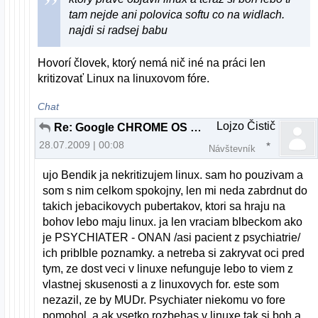
tam nejde ani polovica softu co na widlach.
najdi si radsej babu
Hovorí človek, ktorý nemá nič iné na práci len
kritizovať Linux na linuxovom fóre.
Chat
Lojzo Čistič
Re: Google CHROME OS v2.00 beta
28.07.2009 | 00:08
Návštevník
ujo Bendik ja nekritizujem linux. sam ho pouzivam a
som s nim celkom spokojny, len mi neda zabrdnut do
takich jebacikovych pubertakov, ktori sa hraju na
bohov lebo maju linux. ja len vraciam blbeckom ako
je PSYCHIATER - ONAN /asi pacient z psychiatrie/
ich priblble poznamky. a netreba si zakryvat oci pred
tym, ze dost veci v linuxe nefunguje lebo to viem z
vlastnej skusenosti a z linuxovych for. este som
nezazil, ze by MUDr. Psychiater niekomu vo fore
pomohol. a ak vsetko rozbehas v linuxe tak si boh a