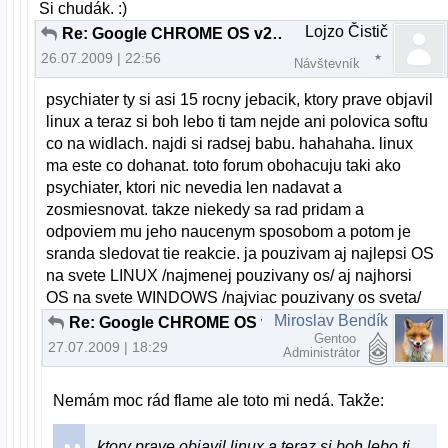
Si chudák. :)
Lojzo Čistič
Re: Google CHROME OS v2.00 beta
26.07.2009 | 22:56
Návštevník
psychiater ty si asi 15 rocny jebacik, ktory prave objavil
linux a teraz si boh lebo ti tam nejde ani polovica softu
co na widlach. najdi si radsej babu. hahahaha. linux
ma este co dohanat. toto forum obohacuju taki ako
psychiater, ktori nic nevedia len nadavat a
zosmiesnovat. takze niekedy sa rad pridam a
odpoviem mu jeho naucenym sposobom a potom je
sranda sledovat tie reakcie. ja pouzivam aj najlepsi OS
na svete LINUX /najmenej pouzivany os/ aj najhorsi
OS na svete WINDOWS /najviac pouzivany os sveta/
Miroslav Bendík
Re: Google CHROME OS v2.00 beta
Gentoo
27.07.2009 | 18:29
Administrátor
Nemám moc rád flame ale toto mi nedá. Takže:
ktory prave objavil linux a teraz si boh lebo ti