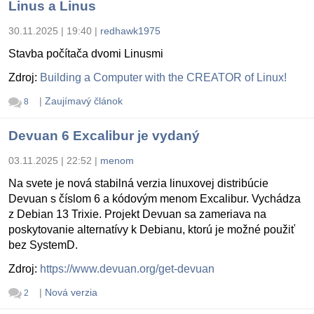
Linus a Linus
30.11.2025 | 19:40
|
redhawk1975
Stavba počítača dvomi Linusmi
Zdroj:
Building a Computer with the CREATOR of Linux!
|
Zaujímavý článok
8
Devuan 6 Excalibur je vydaný
03.11.2025 | 22:52
|
menom
Na svete je nová stabilná verzia linuxovej distribúcie
Devuan s číslom 6 a kódovým menom Excalibur. Vychádza
z Debian 13 Trixie. Projekt Devuan sa zameriava na
poskytovanie alternatívy k Debianu, ktorú je možné použiť
bez SystemD.
Zdroj:
https://www.devuan.org/get-devuan
|
Nová verzia
2