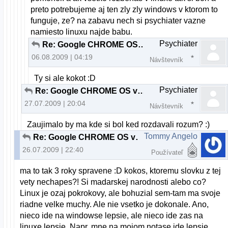
preto potrebujeme aj ten zly zly windows v ktorom to
funguje, ze? na zabavu nech si psychiater vazne
namiesto linuxu najde babu.
Psychiater
Re: Google CHROME OS v2.00 beta
06.08.2009 | 04:19
Návštevník
Ty si ale kokot :D
Psychiater
Re: Google CHROME OS v2.00 beta
27.07.2009 | 20:04
Návštevník
Zaujimalo by ma kde si bol ked rozdavali rozum? :)
Tommy Angelo
Re: Google CHROME OS v2.00 beta
26.07.2009 | 22:40
Používateľ
ma to tak 3 roky spravene :D kokos, ktoremu slovku z tej
vety nechapes?! Si madarskej narodnosti alebo co?
Linux je ozaj pokrokovy, ale bohuzial sem-tam ma svoje
riadne velke muchy. Ale nie vsetko je dokonale. Ano,
nieco ide na windowse lepsie, ale nieco ide zas na
linuxe lepsie. Napr. mne na mojom notase ide lepsie