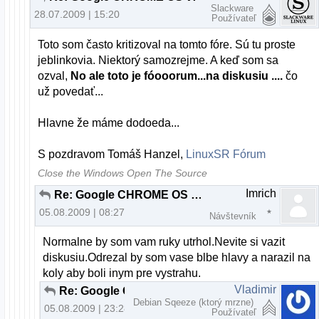
Slackware
28.07.2009 | 15:20
Používateľ
Toto som často kritizoval na tomto fóre. Sú tu proste
jeblinkovia. Niektorý samozrejme. A keď som sa
ozval,
No ale toto je fóooorum...na diskusiu ....
čo
už povedať...
Hlavne že máme dodoeda...
S pozdravom Tomáš Hanzel,
LinuxSR Fórum
Close the Windows Open The Source
Imrich
Re: Google CHROME OS v2.00 beta
05.08.2009 | 08:27
Návštevník
Normalne by som vam ruky utrhol.Nevite si vazit
diskusiu.Odrezal by som vase blbe hlavy a narazil na
koly aby boli inym pre vystrahu.
Vladimir
Re: Google CHROME OS v2.00 beta
Debian Sqeeze (ktorý mrzne)
05.08.2009 | 23:28
Používateľ