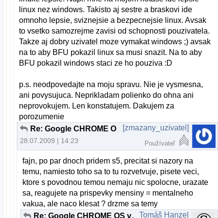
linux nez windows. Takisto aj sestre a braskovi ide
omnoho lepsie, sviznejsie a bezpecnejsie linux. Avsak
to vsetko samozrejme zavisi od schopnosti pouzivatela.
Takze aj dobry uzivatel moze vymakat windows ;) avsak
na to aby BFU pokazil linux sa musi snazit. Na to aby
BFU pokazil windows staci ze ho pouziva :D
p.s. neodpovedajte na moju spravu. Nie je vysmesna,
ani povysujuca. Neprikladam polienko do ohna ani
neprovokujem. Len konstatujem. Dakujem za
porozumenie
[zmazany_uzivatel]
Re: Google CHROME OS v2.00 beta
28.07.2009 | 14:23
Používateľ
fajn, po par dnoch pridem s5, precitat si nazory na
temu, namiesto toho sa to tu rozvetvuje, pisete veci,
ktore s povodnou temou nemaju nic spolocne, urazate
sa, reagujete na prispevky mensiny = mentalneho
vakua, ale naco klesat ? drzme sa temy
Tomáš Hanzel
Re: Google CHROME OS v2.00 beta