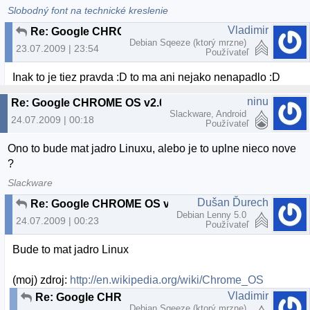
Slobodný font na technické kreslenie
Vladimir
Re: Google CHROME OS v2.00 beta
Debian Sqeeze (ktorý mrzne)
23.07.2009 | 23:54
Používateľ
Inak to je tiez pravda :D to ma ani nejako nenapadlo :D
ninu
Re: Google CHROME OS v2.00 beta
Slackware, Android
24.07.2009 | 00:18
Používateľ
Ono to bude mat jadro Linuxu, alebo je to uplne nieco nove
?
Slackware
Dušan Ďurech
Re: Google CHROME OS v2.00 beta
Debian Lenny 5.0
24.07.2009 | 00:23
Používateľ
Bude to mat jadro Linux
(moj) zdroj:
http://en.wikipedia.org/wiki/Chrome_OS
Vladimir
Re: Google CHROME OS v2.00 beta
Debian Sqeeze (ktorý mrzne)