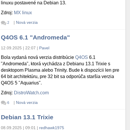
linuxu postavené na Debian 13.
Zdroj:
MX linux
|
Nová verzia
2
Q4OS 6.1 "Andromeda"
12.09.2025 | 22:07
|
Pavel
Bola vydaná nová verzia distribúcie
Q4OS
6.1
"Andromeda", ktorá vychádza z Debianu 13.1 Trixie s
desktopom Plasma alebo Trinity. Bude k dispozícii len pre
64 bit architektúru, pre 32 bit sa odporúča staršia verzia
Q4OS 5 "Aquarius".
Zdroj:
DistroWatch.com
|
Nová verzia
6
Debian 13.1 Trixie
08.09.2025 | 09:01
|
redhawk1975