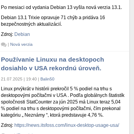
Po mesiaci od vydania Debian 13 vyšla nová verzia 13.1.
Debian 13.1 Trixie opravuje 71 chýb a pridáva 16
bezpečnostných aktualizácií.
Zdroj:
Debian
|
Nová verzia
Používanie Linuxu na desktopoch
dosiahlo v USA rekordnú úroveň.
21.07.2025 | 19:40
|
Balin50
Linux prvýkrát v histórii prekročil 5 % podiel na trhu s
desktopovými počítačmi v USA . Podľa globálnych štatistík
spoločnosti StatCounter za jún 2025 má Linux teraz 5,04
% podiel na trhu s desktopovými počítačmi, čím prekonal
kategóriu „ Neznámy “, ktorá predstavuje 4,76 %.
Zdroj:
https://news.itsfoss.com/linux-desktop-usage-usa/