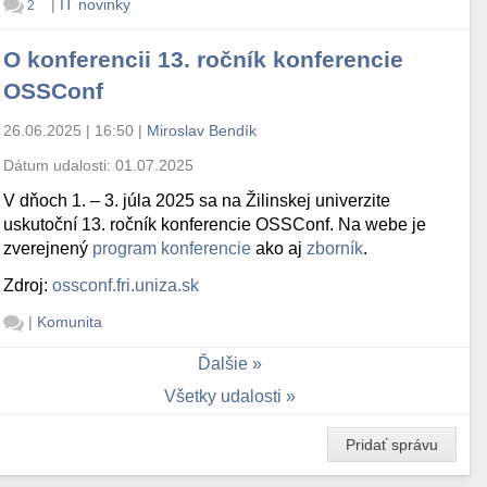
|
IT novinky
2
O konferencii 13. ročník konferencie
OSSConf
26.06.2025 | 16:50
|
Miroslav Bendík
Dátum udalosti:
01.07.2025
V dňoch 1. – 3. júla 2025 sa na Žilinskej univerzite
uskutoční 13. ročník konferencie OSSConf. Na webe je
zverejnený
program konferencie
ako aj
zborník
.
Zdroj:
ossconf.fri.uniza.sk
|
Komunita
Ďalšie
Všetky udalosti
Pridať správu