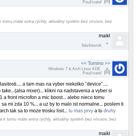
Používateľ
k tomu máte extra rýchly, aktuálny systém bez vírusov, bez
maikl
Návštevník
<< Tomino >>
Windows 7 & Arch Linux KDE
Používateľ
hlasitosti.... a tam mas na vyber niekolko "device"....
ke...(alsa mixer)... klikni na nadstavenia a vyber si
1 a front microfon a mic boost... alebo nieco tomu
 sa mi zda 10 %... a uz by to malo ist normalne... poslem ti
rch tak sa to moze trosku lisit...
tu mas prvy
a tu
druhy
a k tomu máte extra rýchly, aktuálny systém bez vírusov, bez
maikl