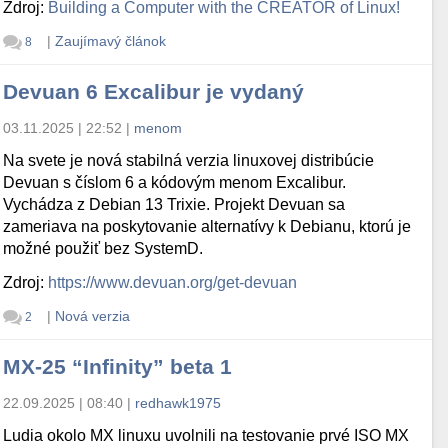
Zdroj:
Building a Computer with the CREATOR of Linux!
|
Zaujímavý článok
8
Devuan 6 Excalibur je vydaný
03.11.2025 | 22:52
|
menom
Na svete je nová stabilná verzia linuxovej distribúcie
Devuan s číslom 6 a kódovým menom Excalibur.
Vychádza z Debian 13 Trixie. Projekt Devuan sa
zameriava na poskytovanie alternatívy k Debianu, ktorú je
možné použiť bez SystemD.
Zdroj:
https://www.devuan.org/get-devuan
|
Nová verzia
2
MX-25 “Infinity” beta 1
22.09.2025 | 08:40
|
redhawk1975
Ludia okolo MX linuxu uvolnili na testovanie prvé ISO MX