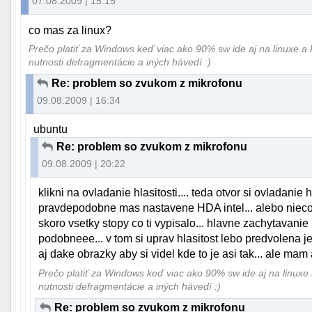
07.08.2009 | 15:15
co mas za linux?
Prečo platiť za Windows keď viac ako 90% sw ide aj na linuxe a 
nutnosti defragmentácie a iných hávedí :)
Re: problem so zvukom z mikrofonu
09.08.2009 | 16:34
ubuntu
Re: problem so zvukom z mikrofonu
09.08.2009 | 20:22
klikni na ovladanie hlasitosti.... teda otvor si ovladanie 
pravdepodobne mas nastavene HDA intel... alebo nieco ta
skoro vsetky stopy co ti vypisalo... hlavne zachytavanie 
podobneee... v tom si uprav hlasitost lebo predvolena je
aj dake obrazky aby si videl kde to je asi tak... ale mam a
Prečo platiť za Windows keď viac ako 90% sw ide aj na linuxe 
nutnosti defragmentácie a iných hávedí :)
Re: problem so zvukom z mikrofonu