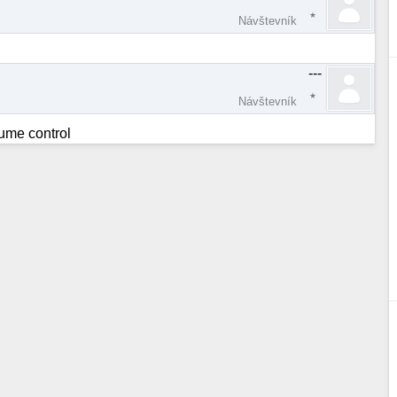
Návštevník
---
Návštevník
lume control