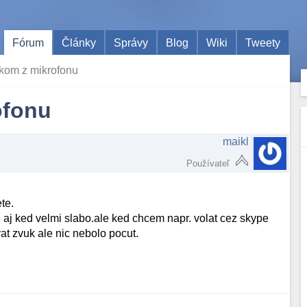
Fórum
Články
Správy
Blog
Wiki
Tweety
kom z mikrofonu
ofonu
maikl
Používateľ
te.
 aj ked velmi slabo.ale ked chcem napr. volat cez skype
at zvuk ale nic nebolo pocut.