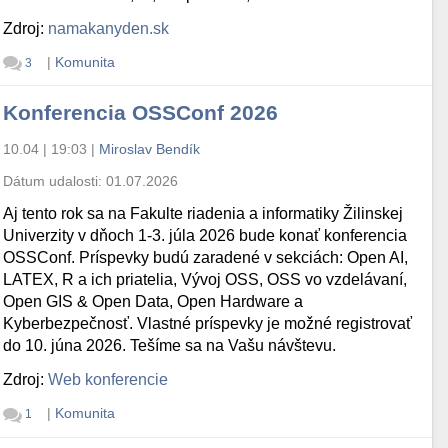
Zdroj:
namakanyden.sk
|
Komunita
3
Konferencia OSSConf 2026
10.04 | 19:03
|
Miroslav Bendík
Dátum udalosti:
01.07.2026
Aj tento rok sa na Fakulte riadenia a informatiky Žilinskej
Univerzity v dňoch 1-3. júla 2026 bude konať konferencia
OSSConf. Príspevky budú zaradené v sekciách: Open AI,
LATEX, R a ich priatelia, Vývoj OSS, OSS vo vzdelávaní,
Open GIS & Open Data, Open Hardware a
Kyberbezpečnosť. Vlastné príspevky je možné registrovať
do 10. júna 2026. Tešíme sa na Vašu návštevu.
Zdroj:
Web konferencie
|
Komunita
1