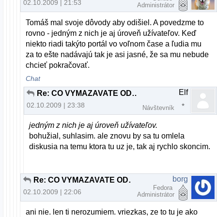
02.10.2009 | 21:53
Administrátor
Tomáš mal svoje dôvody aby odišiel. A povedzme to
rovno - jedným z nich je aj úroveň užívateľov. Keď
niekto riadi takýto portál vo voľnom čase a ľudia mu
za to ešte nadávajú tak je asi jasné, že sa mu nebude
chcieť pokračovať.
Chat
Elf
Re: CO VYMAZAVATE ODPOVEDE TY DEBILNY ADMIN ???
02.10.2009 | 23:38
Návštevník
jedným z nich je aj úroveň užívateľov.
bohužial, suhlasim. ale znovu by sa tu omlela
diskusia na temu ktora tu uz je, tak aj rychlo skoncim.
borg
Re: CO VYMAZAVATE ODPOVEDE TY DEBILNY ADMIN ???
Fedora
02.10.2009 | 22:06
Administrátor
ani nie. len ti nerozumiem. vriezkas, ze to tu je ako