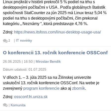
Linux prvýkrát v histórii prekročil 5 % podiel na trhu s
desktopovými počítačmi v USA . Podľa globálnych štatistík
spoločnosti StatCounter za jún 2025 má Linux teraz 5,04 %
podiel na trhu s desktopovými počítačmi, čím prekonal
kategóriu „ Neznámy “, ktorá predstavuje 4,76 %.
Zdroj:
https://news.itsfoss.com/linux-desktop-usage-usa/
|
IT novinky
2
O konferencii 13. ročník konferencie OSSConf
26.06.2025 | 16:50
|
Miroslav Bendík
Dátum udalosti:
01.07.2025
V dňoch 1. – 3. júla 2025 sa na Žilinskej univerzite
uskutoční 13. ročník konferencie OSSConf. Na webe je
zverejnený
program konferencie
ako aj
zborník
.
Zdroj:
ossconf.fri.uniza.sk
|
Komunita