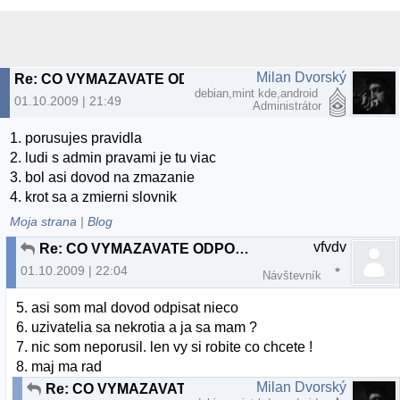
Milan Dvorský
Re: CO VYMAZAVATE ODPOVEDE TY DEBILNY ADMIN ???
debian,mint kde,android
01.10.2009 | 21:49
Administrátor
1. porusujes pravidla
2. ludi s admin pravami je tu viac
3. bol asi dovod na zmazanie
4. krot sa a zmierni slovnik
Moja strana
|
Blog
vfvdv
Re: CO VYMAZAVATE ODPOVEDE TY DEBILNY ADMIN ???
01.10.2009 | 22:04
Návštevník
5. asi som mal dovod odpisat nieco
6. uzivatelia sa nekrotia a ja sa mam ?
7. nic som neporusil. len vy si robite co chcete !
8. maj ma rad
Milan Dvorský
Re: CO VYMAZAVATE ODPOVEDE TY DEBILNY ADMIN ???