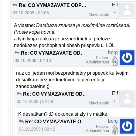
Elf
Re: CO VYMAZAVATE ODPOVEDE TY DEBILNY ADMIN ???
03.10.2009 | 02:08
Návštevník
A vlastne:
Databáza znalostí je maximálne roztrúsená.
Proste kopa hovna.
a tym tvoja reakcia je bezpredmetna, pretoze
nedokazes pochopit ani obsah prispevku...LOL
borg
Re: CO VYMAZAVATE ODPOVEDE TY DEBILNY ADMIN ???
Fedora
03.10.2009 | 02:13
Administrátor
nuz co, jeden moj bezpredmetny prispevok ku tvojim
desiatkam bezpredmetnym. to percento je
zanedbatelne ;)
Elf
Re: CO VYMAZAVATE ODPOVEDE TY DEBILNY ADMIN ???
03.10.2009 | 02:38
Návštevník
K desiatkam? :D dokonca si zly i v matike.
borg
Re: CO VYMAZAVATE ODPOVEDE TY DEBILNY ADMIN ???
Fedora
03.10.2009 | 02:42
Administrátor