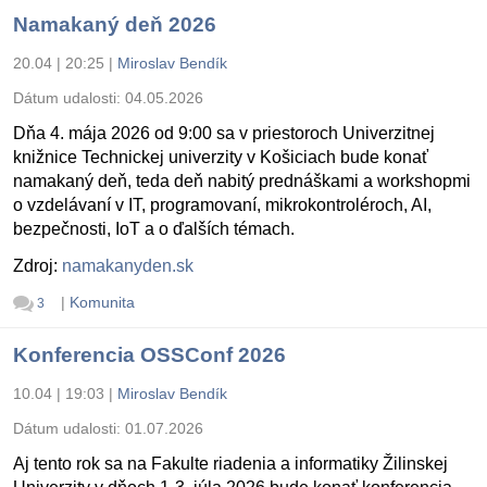
Namakaný deň 2026
20.04 | 20:25
|
Miroslav Bendík
Dátum udalosti:
04.05.2026
Dňa 4. mája 2026 od 9:00 sa v priestoroch Univerzitnej
knižnice Technickej univerzity v Košiciach bude konať
namakaný deň, teda deň nabitý prednáškami a workshopmi
o vzdelávaní v IT, programovaní, mikrokontroléroch, AI,
bezpečnosti, IoT a o ďalších témach.
Zdroj:
namakanyden.sk
|
Komunita
3
Konferencia OSSConf 2026
10.04 | 19:03
|
Miroslav Bendík
Dátum udalosti:
01.07.2026
Aj tento rok sa na Fakulte riadenia a informatiky Žilinskej