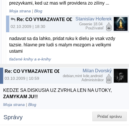
prezyvkami, ked uz mas wifi providera zo ziliny ...
Moja strana
|
Blog
Stanislav Hoferek
Re: CO VYMAZAVATE ODPOVEDE TY DEBILNY ADMIN ???
Greenie 18.04
02.10.2009 | 18:30
Používateľ
nadavat sa da lahko, pridat ruku k dielu je vsak vzdy
tazsie. hlavne pre ludi s malym mozgom a velkymi
ustami
tlačené knihy a e-knihy
Milan Dvorský
Re: CO VYMAZAVATE ODPOVEDE TY DEBILNY ADMIN ???
debian,mint kde,android
03.10.2009 | 10:59
Administrátor
KEDZE SA DISKUSIA UZ ZVRHLA LEN NA UTOKY,
ZAMYKAM JU
!!!
Moja strana
|
Blog
Správy
Pridať správu