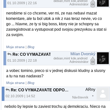
debian,mint kde,android
01.10.2009 | 22:16
Administrátor
nerobime si co chceme, ver mi, ze nas nebavi mazat
komentare, ale tu bol utok a nik z nas teraz nevie, vo co
go ... hlavne, ze ty si big boss, ktory nie je schopny sa
zasregistrovat a vystupovat pod svojou prezyvkou a stat si
za svojim.
Moja strana
|
Blog
Milan Dvorský
Re: CO VYMAZAVATE ODPOVEDE TY DEBILNY ADMIN ???
debian,mint kde,android
01.10.2009 | 22:18
Administrátor
a vobec tomino, preco si v jednej diskusii kludny a slusny
a tu na nas nadavas?
Moja strana
|
Blog
ARny
Re: CO VYMAZAVATE ODPOVEDE TY DEBILNY ADMIN ???
02.10.2009 | 14:52
Návštevník
nebolo by lepsie tu zaviest trochu aj demokraciu. Nieco na