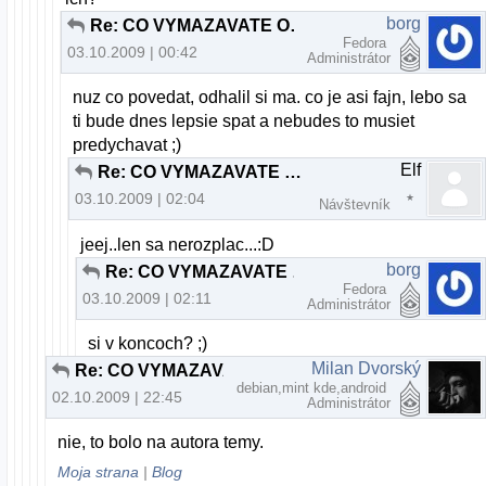
borg
Re: CO VYMAZAVATE ODPOVEDE TY DEBILNY ADMIN ???
Fedora
03.10.2009 | 00:42
Administrátor
nuz co povedat, odhalil si ma. co je asi fajn, lebo sa
ti bude dnes lepsie spat a nebudes to musiet
predychavat ;)
Elf
Re: CO VYMAZAVATE ODPOVEDE TY DEBILNY ADMIN ???
03.10.2009 | 02:04
Návštevník
jeej..len sa nerozplac...:D
borg
Re: CO VYMAZAVATE ODPOVEDE TY DEBILNY ADMIN ???
Fedora
03.10.2009 | 02:11
Administrátor
si v koncoch? ;)
Milan Dvorský
Re: CO VYMAZAVATE ODPOVEDE TY DEBILNY ADMIN ???
debian,mint kde,android
02.10.2009 | 22:45
Administrátor
nie, to bolo na autora temy.
Moja strana
|
Blog