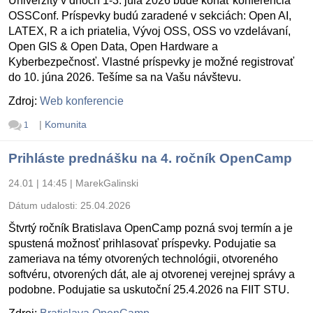
Univerzity v dňoch 1-3. júla 2026 bude konať konferencia
OSSConf. Príspevky budú zaradené v sekciách: Open AI,
LATEX, R a ich priatelia, Vývoj OSS, OSS vo vzdelávaní,
Open GIS & Open Data, Open Hardware a
Kyberbezpečnosť. Vlastné príspevky je možné registrovať
do 10. júna 2026. Tešíme sa na Vašu návštevu.
Zdroj:
Web konferencie
|
Komunita
1
Prihláste prednášku na 4. ročník OpenCamp
24.01 | 14:45
|
MarekGalinski
Dátum udalosti:
25.04.2026
Štvrtý ročník Bratislava OpenCamp pozná svoj termín a je
spustená možnosť prihlasovať príspevky. Podujatie sa
zameriava na témy otvorených technológii, otvoreného
softvéru, otvorených dát, ale aj otvorenej verejnej správy a
podobne. Podujatie sa uskutoční 25.4.2026 na FIIT STU.