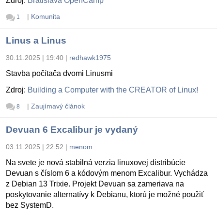
Zdroj:
Bratislava OpenCamp
|
Komunita
1
Linus a Linus
30.11.2025 | 19:40
|
redhawk1975
Stavba počítača dvomi Linusmi
Zdroj:
Building a Computer with the CREATOR of Linux!
|
Zaujímavý článok
8
Devuan 6 Excalibur je vydaný
03.11.2025 | 22:52
|
menom
Na svete je nová stabilná verzia linuxovej distribúcie
Devuan s číslom 6 a kódovým menom Excalibur. Vychádza
z Debian 13 Trixie. Projekt Devuan sa zameriava na
poskytovanie alternatívy k Debianu, ktorú je možné použiť
bez SystemD.