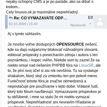
nejaky schopný CMS a je po paráde, ako sa drbať s
kodom...
Cely linuxos.sk je maximálne neprehľadný
Elf
Re: CO VYMAZAVATE ODPOVEDE TY DEBILNY ADMIN ???
02.10.2009 | 15:45
Návštevník
Aj s tymto súhlasím.
Je mnoho voľne dostupných
OPENSOURCE
riešení,
kde sa dajú vulgarizmy blokovať náhradnými slovami,
editovať príspevky s ponechaním zdroja i autora s len
poznámkou, i kopec iného. Niekde som tu zazrel že sa
niekto smial nad riešením PHPBB fóra na
LinuxSR
, ale
to, že plní svoj účel si asi nik nevšíma. Tu sa vystatuje
shakalom, ktorý stojí za zmienku len pre pekné meno.
Funkčnosť tohoto fóra je značne obmedzená a
nepostačuje pre používanie v tejto dobe. Vrátané ľudí,
ktorý toto fórum navštevujú. Vymazavanie príspevkov je
tu obľúbené, i mne sa stalo že mi niekto vymazal
príspevok. Neprehľadnosť ani nevravím Hľadanie je