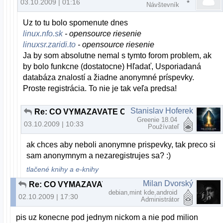
03.10.2009 | 01:16
Návštevník
Uz to tu bolo spomenute dnes
linux.nfo.sk
- opensource riesenie
linuxsr.zaridi.to
- opensource riesenie
Ja by som absolutne nemal s tymto forom problem, ak
by bolo funkcne (dostatocne) Hľadať, Usporiadaná
databáza znalostí a žiadne anonymné príspevky.
Proste registrácia. To nie je tak veľa predsa!
Stanislav Hoferek
Re: CO VYMAZAVATE ODPOVEDE TY DEBILNY ADMIN ???
Greenie 18.04
03.10.2009 | 10:33
Používateľ
ak chces aby neboli anonymne prispevky, tak preco si
sam anonymnym a nezaregistrujes sa? :)
tlačené knihy a e-knihy
Milan Dvorský
Re: CO VYMAZAVATE ODPOVEDE TY DEBILNY ADMIN ???
debian,mint kde,android
02.10.2009 | 17:30
Administrátor
pis uz konecne pod jednym nickom a nie pod milion