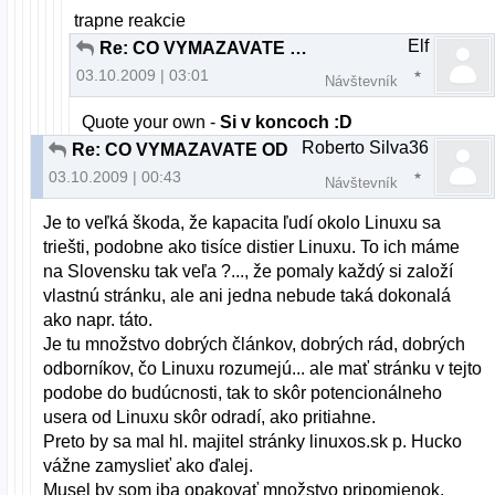
trapne reakcie
Elf
Re: CO VYMAZAVATE ODPOVEDE TY DEBILNY ADMIN ???
03.10.2009 | 03:01
Návštevník
Quote your own -
Si v koncoch :D
Roberto Silva36
Re: CO VYMAZAVATE ODPOVEDE TY DEBILNY ADMIN ???
03.10.2009 | 00:43
Návštevník
Je to veľká škoda, že kapacita ľudí okolo Linuxu sa
triešti, podobne ako tisíce distier Linuxu. To ich máme
na Slovensku tak veľa ?..., že pomaly každý si založí
vlastnú stránku, ale ani jedna nebude taká dokonalá
ako napr. táto.
Je tu množstvo dobrých článkov, dobrých rád, dobrých
odborníkov, čo Linuxu rozumejú... ale mať stránku v tejto
podobe do budúcnosti, tak to skôr potencionálneho
usera od Linuxu skôr odradí, ako pritiahne.
Preto by sa mal hl. majitel stránky linuxos.sk p. Hucko
vážne zamyslieť ako ďalej.
Musel by som iba opakovať množstvo pripomienok,