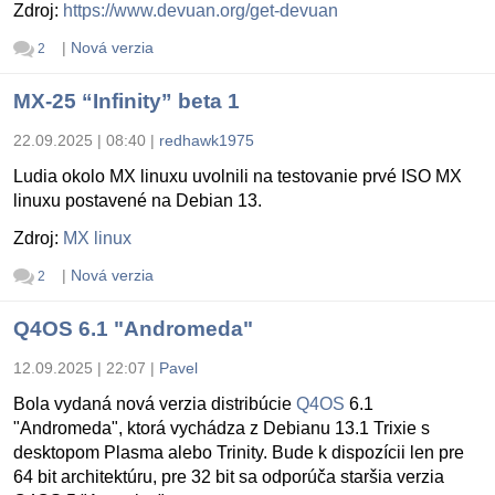
Zdroj:
https://www.devuan.org/get-devuan
|
Nová verzia
2
MX-25 “Infinity” beta 1
22.09.2025 | 08:40
|
redhawk1975
Ludia okolo MX linuxu uvolnili na testovanie prvé ISO MX
linuxu postavené na Debian 13.
Zdroj:
MX linux
|
Nová verzia
2
Q4OS 6.1 "Andromeda"
12.09.2025 | 22:07
|
Pavel
Bola vydaná nová verzia distribúcie
Q4OS
6.1
"Andromeda", ktorá vychádza z Debianu 13.1 Trixie s
desktopom Plasma alebo Trinity. Bude k dispozícii len pre
64 bit architektúru, pre 32 bit sa odporúča staršia verzia