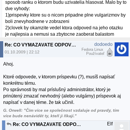
sposob ranku o ktorom budu uzivatelia hlasovat. Malo by to
dve vyhody:
1)prispevky ktore su o nicom pripadne plne vulgarizmov by
boli znevyhodnene v zobrazeni
2)clovek by okamzite vedel ktora odpoved na jeho otazku
je najlepsia a nemusi sa zbytocne zaoberat balastom
dodoedo
Re: CO VYMAZAVATE ODPOVEDE TY DEBILNY ADMIN ???
Fedora Linux
01.10.2009 | 22:12
Používateľ
Ahoj.
Ktoré odpovede, v ktorom príspevku (?), musíš napísať
konkrétnu tému.
Po správnosti by mal príslušný administrátor, ktorý je
prinútený zmazať nevhodný (alebo vulgárny) príspevok aj
napísať v danej téme. že tak učinil.
G. Orwell: "Čím více se společnost vzdaluje od pravdy, tím
více bude nenávidět ty, kteří ji říkají."
Elf
Re: CO VYMAZAVATE ODPOVEDE TY DEBILNY ADMIN ???