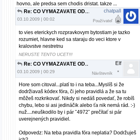
hovno, ale predsa sem chodis dristat. takze ...
chatpall
Re: CO VYMAZAVATE ODPOVEDE TY DEBILNY ADMIN ???
03.10.2009 | 00:02
Používateľ
to vies eterickych rozpravkovym bytostiam je tazko
rozumiet, hlavne ked sa staraju do veci ktore v
kralovstve nestretnu
NERUSTE TENTO UCET!!!
Elf
Re: CO VYMAZAVATE ODPOVEDE TY DEBILNY ADMIN ???
03.10.2009 | 00:29
Návštevník
Hore som citoval...platí to i na teba...Myslíš si že
dodržiavaš kódex fóra, či jeho pravidlá a že sa tu
môžeš rozkrikovať. Nikdy si nedáš povedať, že robíš
chybu, lebo si asi jedináčik alebo ťa nik nemá rád. :-)
nuž....neuškodilo by i pár "4972" prečítať si pár
uverejnených pravidiel.
Odpovedz: Na teba pravidla fóra neplatia? Dodržuješ
ich?