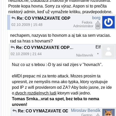
neužitočné, Databáza znalostí je maximálne roztrúsená.
Proste kopa hovna. Sorry za výraz. Aspon si to prečíta
niektorý admin, keď už vymažete kritiku, pravdepodobne.
borg
Re: CO VYMAZAVATE ODPOVEDE TY DEBILNY ADMIN ???
Fedora
02.10.2009 | 15:48
Administrátor
nechapem, nazyvas to hovnom a aj tak sa sem vracias.
rad sa hras s hovnami?
Elf
Re: CO VYMAZAVATE ODPOVEDE TY DEBILNY ADMIN ???
02.10.2009 | 21:44
Návštevník
Nuz co uz s tebou :-D ty asi rad zijes v "hovnach".
eMDI prepac mi za tento attack. Mozes prosim ta
upresnit, ze nemyslis mna ako typka, ktory vystupuje
pod IP z wifi providerom od ZA? Aby bolo jasne, ze ide
o
dvoch rozdielnych ludi
ktorym vadi jedno.
Tomas Srnka...vrat sa spet, bez teba to nema
uroven!
Miroslav Bendík
Re: CO VYMAZAVATE ODPOVEDE TY DEBILNY ADMIN ???
Gentoo