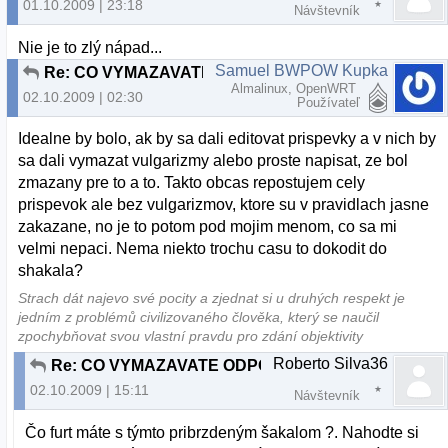
01.10.2009 | 23:18
Návštevník
Nie je to zlý nápad...
Samuel BWPOW Kupka
Re: CO VYMAZAVATE ODPOVEDE TY DEBILNY ADMIN ???
Almalinux, OpenWRT
02.10.2009 | 02:30
Používateľ
Idealne by bolo, ak by sa dali editovat prispevky a v nich by
sa dali vymazat vulgarizmy alebo proste napisat, ze bol
zmazany pre to a to. Takto obcas repostujem cely
prispevok ale bez vulgarizmov, ktore su v pravidlach jasne
zakazane, no je to potom pod mojim menom, co sa mi
velmi nepaci. Nema niekto trochu casu to dokodit do
shakala?
Strach dát najevo své pocity a zjednat si u druhých respekt je
jedním z problémů civilizovaného člověka, který se naučil
zpochybňovat svou vlastní pravdu pro zdání objektivity
Roberto Silva36
Re: CO VYMAZAVATE ODPOVEDE TY DEBILNY ADMIN ???
02.10.2009 | 15:11
Návštevník
Čo furt máte s týmto pribrzdeným šakalom ?. Nahodte si