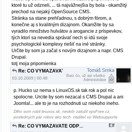
ktoré tu už odzneli, ... tá najvážnejšia by bola - okamžitý
prechod na nejaký OpenSource CMS.
Stránka sa stane prehľadnou, s dobrým fórom, a
konečne aj s kvalitným dizajnom. Okamžite by sa
vyradilo množstvo hulvátov a arogancie z príspevkov,
tých ktorí sa nevedia správať nech si idú svoje
psychologické komplexy riešiť na iné stránky.
Určite by som ja začal s novým dizajnom a napr. CMS
Drupal.
totj moja pripomienka
Tomáš Srnka
Re: CO VYMAZAVATE ODPOVEDE TY DEBILNY ADMIN ???
Barz čo, už asi všetko
03.10.2009 | 00:48
Administrátor
p. Hucko uz nema s LinuxOS.sk tak rok a pol nic
spolocne. Urcite by som nezacal s CMS Drupal a ani
Joomla!... ale to je na rozhodnuti uz niekoho ineho.
Dlho som robil linuxos.sk, neskôr založil vpsFree.cz,
posledných pár rokov ako tech. riaditeľ vo Websupporte
Elf
Re: CO VYMAZAVATE ODPOVEDE TY DEBILNY ADMIN ???