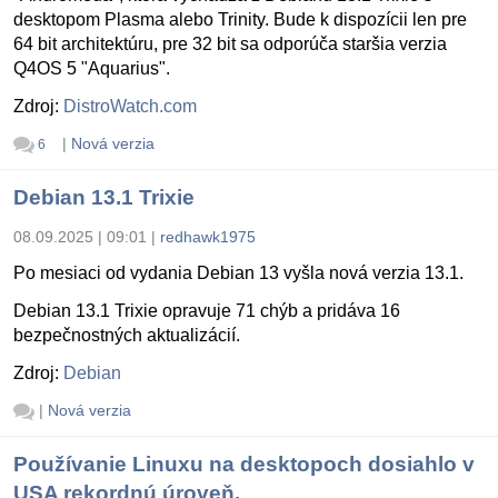
desktopom Plasma alebo Trinity. Bude k dispozícii len pre
64 bit architektúru, pre 32 bit sa odporúča staršia verzia
Q4OS 5 "Aquarius".
Zdroj:
DistroWatch.com
|
Nová verzia
6
Debian 13.1 Trixie
08.09.2025 | 09:01
|
redhawk1975
Po mesiaci od vydania Debian 13 vyšla nová verzia 13.1.
Debian 13.1 Trixie opravuje 71 chýb a pridáva 16
bezpečnostných aktualizácií.
Zdroj:
Debian
|
Nová verzia
Používanie Linuxu na desktopoch dosiahlo v
USA rekordnú úroveň.