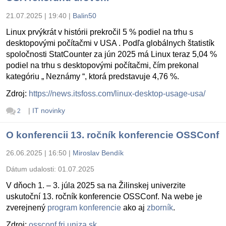
21.07.2025 | 19:40
|
Balin50
Linux prvýkrát v histórii prekročil 5 % podiel na trhu s
desktopovými počítačmi v USA . Podľa globálnych štatistík
spoločnosti StatCounter za jún 2025 má Linux teraz 5,04 %
podiel na trhu s desktopovými počítačmi, čím prekonal
kategóriu „ Neznámy “, ktorá predstavuje 4,76 %.
Zdroj:
https://news.itsfoss.com/linux-desktop-usage-usa/
|
IT novinky
2
O konferencii 13. ročník konferencie OSSConf
26.06.2025 | 16:50
|
Miroslav Bendík
Dátum udalosti:
01.07.2025
V dňoch 1. – 3. júla 2025 sa na Žilinskej univerzite
uskutoční 13. ročník konferencie OSSConf. Na webe je
zverejnený
program konferencie
ako aj
zborník
.
Zdroj:
ossconf.fri.uniza.sk