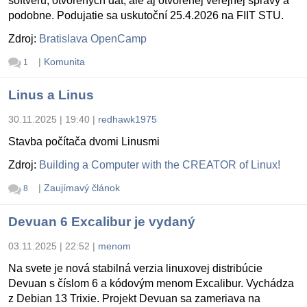
softvéru, otvorených dát, ale aj otvorenej verejnej správy a
podobne. Podujatie sa uskutoční 25.4.2026 na FIIT STU.
Zdroj:
Bratislava OpenCamp
|
Komunita
1
Linus a Linus
30.11.2025 | 19:40
|
redhawk1975
Stavba počítača dvomi Linusmi
Zdroj:
Building a Computer with the CREATOR of Linux!
|
Zaujímavý článok
8
Devuan 6 Excalibur je vydaný
03.11.2025 | 22:52
|
menom
Na svete je nová stabilná verzia linuxovej distribúcie
Devuan s číslom 6 a kódovým menom Excalibur. Vychádza
z Debian 13 Trixie. Projekt Devuan sa zameriava na