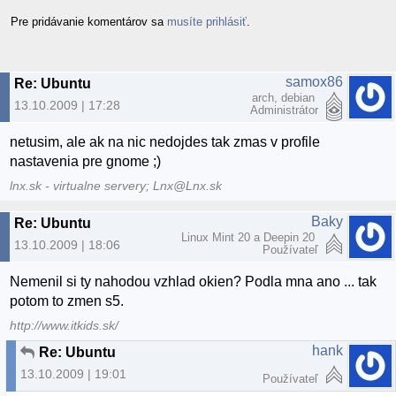
Pre pridávanie komentárov sa
musíte prihlásiť
.
samox86
Re: Ubuntu
arch, debian
13.10.2009 | 17:28
Administrátor
netusim, ale ak na nic nedojdes tak zmas v profile
nastavenia pre gnome ;)
lnx.sk - virtualne servery; Lnx@Lnx.sk
Baky
Re: Ubuntu
Linux Mint 20 a Deepin 20
13.10.2009 | 18:06
Používateľ
Nemenil si ty nahodou vzhlad okien? Podla mna ano ... tak
potom to zmen s5.
http://www.itkids.sk/
hank
Re: Ubuntu
13.10.2009 | 19:01
Používateľ