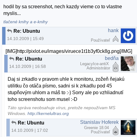
hodil by sa screenshot, nech kazdy vieme co to vlastne
myslis...
tlačené knihy a e-knihy
hank
Re: Ubuntu
14.10.2009 | 15:49
Používateľ
[IMG]http://pixlot.eu/images/viruece1t1b3yf0ck8g.png[/IMG]
bedňa
Re: Ubuntu
LegacyIce-antiX
14.10.2009 | 16:58
Administrátor
Daj si zrkadlo v pravom uhle k monitoru, zožeň ňejakú
utilitku čo otáča písmo, sadni si k zrkadlu pod 45
stupňovým uhlom a máš to :-) Sorry ale po vzhliadnutí
toho screenshotu som musel :-D
Táto správa neobsahuje vírus, pretože nepoužívam MS
Windows.
http://kernelultras.org
Stanislav Hoferek
Re: Ubuntu
Greenie 18.04
14.10.2009 | 17:02
Používateľ