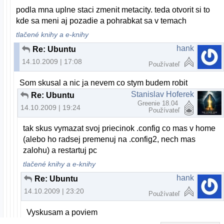
podla mna uplne staci zmenit metacity. teda otvorit si to
kde sa meni aj pozadie a pohrabkat sa v temach
tlačené knihy a e-knihy
hank
Re: Ubuntu
14.10.2009 | 17:08
Používateľ
Som skusal a nic ja nevem co stym budem robit
Stanislav Hoferek
Re: Ubuntu
Greenie 18.04
14.10.2009 | 19:24
Používateľ
tak skus vymazat svoj priecinok .config co mas v home
(alebo ho radsej premenuj na .config2, nech mas
zalohu) a restartuj pc
tlačené knihy a e-knihy
hank
Re: Ubuntu
14.10.2009 | 23:20
Používateľ
Vyskusam a poviem