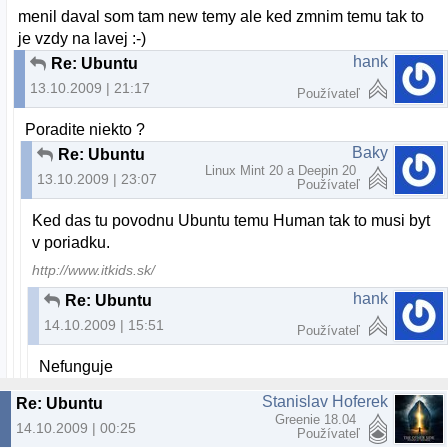
menil daval som tam new temy ale ked zmnim temu tak to
je vzdy na lavej :-)
hank
Re: Ubuntu
13.10.2009 | 21:17
Používateľ
Poradite niekto ?
Baky
Re: Ubuntu
Linux Mint 20 a Deepin 20
13.10.2009 | 23:07
Používateľ
Ked das tu povodnu Ubuntu temu Human tak to musi byt
v poriadku.
http://www.itkids.sk/
hank
Re: Ubuntu
14.10.2009 | 15:51
Používateľ
Nefunguje
Stanislav Hoferek
Re: Ubuntu
Greenie 18.04
14.10.2009 | 00:25
Používateľ