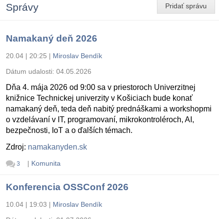
Správy
Pridať správu
Namakaný deň 2026
20.04 | 20:25
|
Miroslav Bendík
Dátum udalosti:
04.05.2026
Dňa 4. mája 2026 od 9:00 sa v priestoroch Univerzitnej
knižnice Technickej univerzity v Košiciach bude konať
namakaný deň, teda deň nabitý prednáškami a workshopmi
o vzdelávaní v IT, programovaní, mikrokontroléroch, AI,
bezpečnosti, IoT a o ďalších témach.
Zdroj:
namakanyden.sk
|
Komunita
3
Konferencia OSSConf 2026
10.04 | 19:03
|
Miroslav Bendík