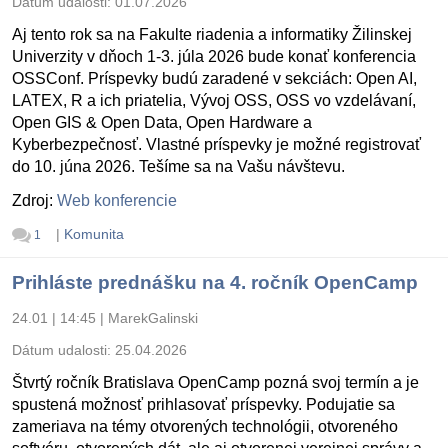
Dátum udalosti:
01.07.2026
Aj tento rok sa na Fakulte riadenia a informatiky Žilinskej
Univerzity v dňoch 1-3. júla 2026 bude konať konferencia
OSSConf. Príspevky budú zaradené v sekciách: Open AI,
LATEX, R a ich priatelia, Vývoj OSS, OSS vo vzdelávaní,
Open GIS & Open Data, Open Hardware a
Kyberbezpečnosť. Vlastné príspevky je možné registrovať
do 10. júna 2026. Tešíme sa na Vašu návštevu.
Zdroj:
Web konferencie
|
Komunita
1
Prihláste prednášku na 4. ročník OpenCamp
24.01 | 14:45
|
MarekGalinski
Dátum udalosti:
25.04.2026
Štvrtý ročník Bratislava OpenCamp pozná svoj termín a je
spustená možnosť prihlasovať príspevky. Podujatie sa
zameriava na témy otvorených technológii, otvoreného