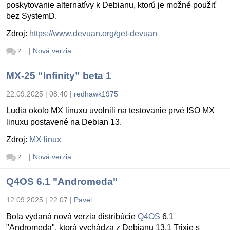
poskytovanie alternatívy k Debianu, ktorú je možné použiť
bez SystemD.
Zdroj:
https://www.devuan.org/get-devuan
|
Nová verzia
2
MX-25 “Infinity” beta 1
22.09.2025 | 08:40
|
redhawk1975
Ludia okolo MX linuxu uvolnili na testovanie prvé ISO MX
linuxu postavené na Debian 13.
Zdroj:
MX linux
|
Nová verzia
2
Q4OS 6.1 "Andromeda"
12.09.2025 | 22:07
|
Pavel
Bola vydaná nová verzia distribúcie
Q4OS
6.1
"Andromeda", ktorá vychádza z Debianu 13.1 Trixie s