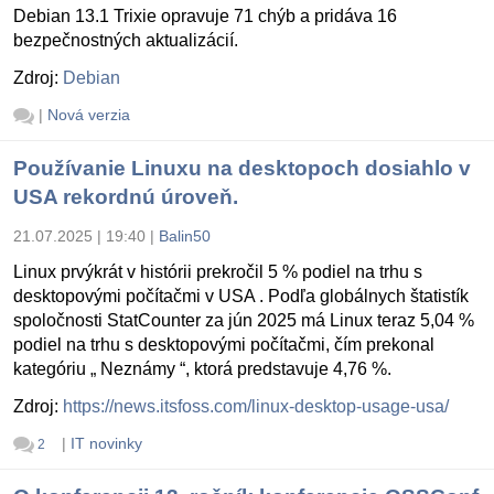
Debian 13.1 Trixie opravuje 71 chýb a pridáva 16
bezpečnostných aktualizácií.
Zdroj:
Debian
|
Nová verzia
Používanie Linuxu na desktopoch dosiahlo v
USA rekordnú úroveň.
21.07.2025 | 19:40
|
Balin50
Linux prvýkrát v histórii prekročil 5 % podiel na trhu s
desktopovými počítačmi v USA . Podľa globálnych štatistík
spoločnosti StatCounter za jún 2025 má Linux teraz 5,04 %
podiel na trhu s desktopovými počítačmi, čím prekonal
kategóriu „ Neznámy “, ktorá predstavuje 4,76 %.
Zdroj:
https://news.itsfoss.com/linux-desktop-usage-usa/
|
IT novinky
2