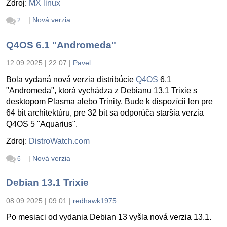
Zdroj:
MX linux
|
Nová verzia
2
Q4OS 6.1 "Andromeda"
12.09.2025 | 22:07
|
Pavel
Bola vydaná nová verzia distribúcie
Q4OS
6.1
"Andromeda", ktorá vychádza z Debianu 13.1 Trixie s
desktopom Plasma alebo Trinity. Bude k dispozícii len pre
64 bit architektúru, pre 32 bit sa odporúča staršia verzia
Q4OS 5 "Aquarius".
Zdroj:
DistroWatch.com
|
Nová verzia
6
Debian 13.1 Trixie
08.09.2025 | 09:01
|
redhawk1975
Po mesiaci od vydania Debian 13 vyšla nová verzia 13.1.