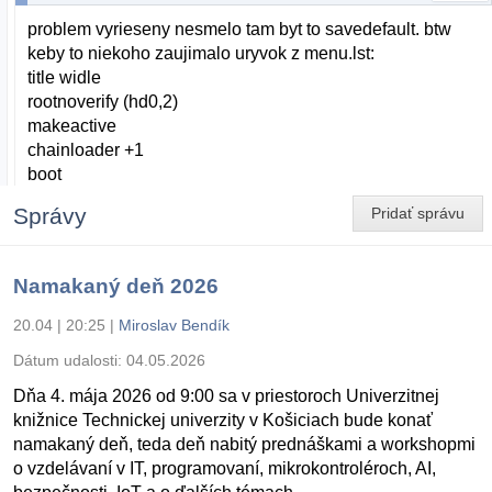
problem vyrieseny nesmelo tam byt to savedefault. btw
keby to niekoho zaujimalo uryvok z menu.lst:
title widle
rootnoverify (hd0,2)
makeactive
chainloader +1
boot
Správy
Pridať správu
Namakaný deň 2026
20.04 | 20:25
|
Miroslav Bendík
Dátum udalosti:
04.05.2026
Dňa 4. mája 2026 od 9:00 sa v priestoroch Univerzitnej
knižnice Technickej univerzity v Košiciach bude konať
namakaný deň, teda deň nabitý prednáškami a workshopmi
o vzdelávaní v IT, programovaní, mikrokontroléroch, AI,