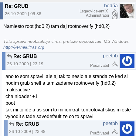
bedňa
Re: GRUB
LegacyIce-antiX
26.10.2009 | 09:36
Administrátor
Namiesto root (hd0,2) tam daj rootnoverify (hd0,2)
Táto správa neobsahuje vírus, pretože nepoužívam MS Windows.
http://kernelultras.org
peetpb
Re: GRUB
26.10.2009 | 23:19
Používateľ
ano to som spravil ale aj tak to neslo ale sranda ze ked si
hodim grub shell a tam zadame rootnoverify (hd0,2)
makeactive
chainloader +1
boot
tak mi to ide a us som to milionkrat kontroloval skusim este
vyhodit s tade savedefault ze co to spravi
peetpb
Re: GRUB
26.10.2009 | 23:49
Používateľ