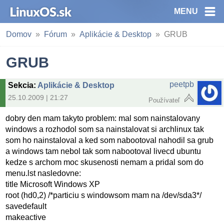
MENU
Domov
Fórum
Aplikácie & Desktop
GRUB
GRUB
peetpb
Sekcia
:
Aplikácie & Desktop
25.10.2009 | 21:27
Používateľ
dobry den mam takyto problem: mal som nainstalovany
windows a rozhodol som sa nainstalovat si archlinux tak
som ho nainstaloval a ked som nabootoval nahodil sa grub
a windows tam nebol tak som nabootoval livecd ubuntu
kedze s archom moc skusenosti nemam a pridal som do
menu.lst nasledovne:
title Microsoft Windows XP
root (hd0,2) /*particiu s windowsom mam na /dev/sda3*/
savedefault
makeactive