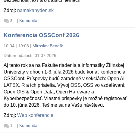
bezpečnosti, IoT a o ďalších témach.
Zdroj:
namakanyden.sk
|
Komunita
3
Konferencia OSSConf 2026
10.04 | 19:03
|
Miroslav Bendík
Dátum udalosti:
01.07.2026
Aj tento rok sa na Fakulte riadenia a informatiky Žilinskej
Univerzity v dňoch 1-3. júla 2026 bude konať konferencia
OSSConf. Príspevky budú zaradené v sekciách: Open AI,
LATEX, R a ich priatelia, Vývoj OSS, OSS vo vzdelávaní,
Open GIS & Open Data, Open Hardware a
Kyberbezpečnosť. Vlastné príspevky je možné registrovať
do 10. júna 2026. Tešíme sa na Vašu návštevu.
Zdroj:
Web konferencie
|
Komunita
1