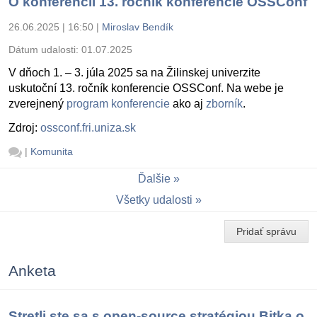
O konferencii 13. ročník konferencie OSSConf
26.06.2025 | 16:50
|
Miroslav Bendík
Dátum udalosti:
01.07.2025
V dňoch 1. – 3. júla 2025 sa na Žilinskej univerzite
uskutoční 13. ročník konferencie OSSConf. Na webe je
zverejnený
program konferencie
ako aj
zborník
.
Zdroj:
ossconf.fri.uniza.sk
|
Komunita
Ďalšie
Všetky udalosti
Pridať správu
Anketa
Stretli ste sa s open-source stratégiou Bitka o