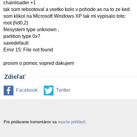
chainloader +1
tak som rebootoval a vsetko bolo v pohode as na to ze ked
som klikol na Microsoft Windows XP tak mi vypisalo toto:
root (hd0,2)
filesystem type unknown ,
partition type 0x7
savedefault
Error 15: File not found
prosim o pomoc vopred dakujem
Zdieľať
Facebook
Twitter
Pre pridávanie komentárov sa
musíte prihlásiť
.